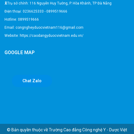
🎗️Trụ sở chính: 116 Nguyễn Huy Tưởng, P. Hòa Khánh, TP Đà Nẵng
Điện thoại: 0236625333 - 0899519666
Hotline: 0899519666
Email: congngheyduocvietnam116@gmail.com
Website: https://caodangyduocvietnam.edu.vn/
GOOGLE MAP
Chat Zalo
© Bản quyền thuộc về
Trường Cao đẳng Công nghệ Y - Dược Việt