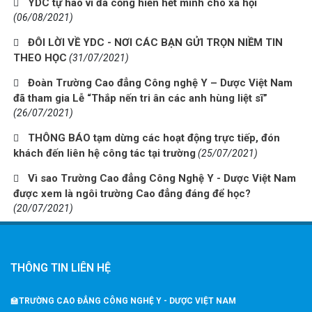
YDC tự hào vì đã cống hiến hết mình cho xã hội
(06/08/2021)
ĐÔI LỜI VỀ YDC - NƠI CÁC BẠN GỬI TRỌN NIỀM TIN
THEO HỌC
(31/07/2021)
Đoàn Trường Cao đẳng Công nghệ Y – Dược Việt Nam
đã tham gia Lễ “Thắp nến tri ân các anh hùng liệt sĩ”
(26/07/2021)
THÔNG BÁO tạm dừng các hoạt động trực tiếp, đón
khách đến liên hệ công tác tại trường
(25/07/2021)
Vì sao Trường Cao đẳng Công Nghệ Y - Dược Việt Nam
được xem là ngôi trường Cao đẳng đáng để học?
(20/07/2021)
THÔNG TIN LIÊN HỆ
🏫
TRƯỜNG CAO ĐẲNG CÔNG NGHỆ Y - DƯỢC VIỆT NAM