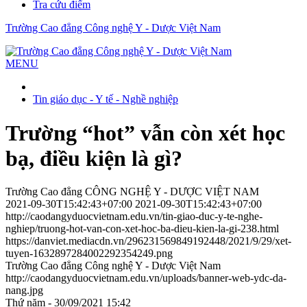
Tra cứu điểm
Trường Cao đẳng Công nghệ Y - Dược Việt Nam
MENU
Tin giáo dục - Y tế - Nghề nghiệp
Trường “hot” vẫn còn xét học
bạ, điều kiện là gì?
Trường Cao đẳng CÔNG NGHỆ Y - DƯỢC VIỆT NAM
2021-09-30T15:42:43+07:00
2021-09-30T15:42:43+07:00
http://caodangyduocvietnam.edu.vn/tin-giao-duc-y-te-nghe-
nghiep/truong-hot-van-con-xet-hoc-ba-dieu-kien-la-gi-238.html
https://danviet.mediacdn.vn/296231569849192448/2021/9/29/xet-
tuyen-1632897284002292354249.png
Trường Cao đẳng Công nghệ Y - Dược Việt Nam
http://caodangyduocvietnam.edu.vn/uploads/banner-web-ydc-da-
nang.jpg
Thứ năm - 30/09/2021 15:42