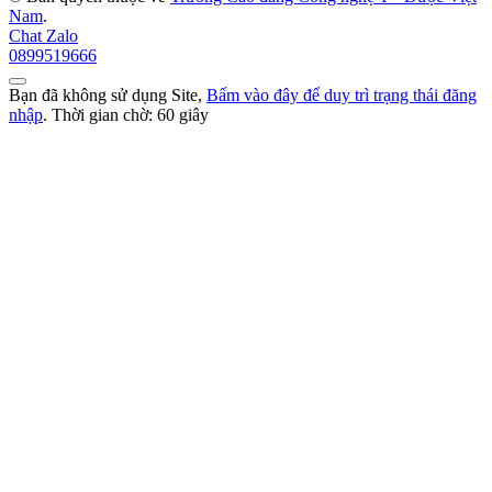
Nam
.
Chat Zalo
0899519666
Bạn đã không sử dụng Site,
Bấm vào đây để duy trì trạng thái đăng
nhập
. Thời gian chờ:
60
giây