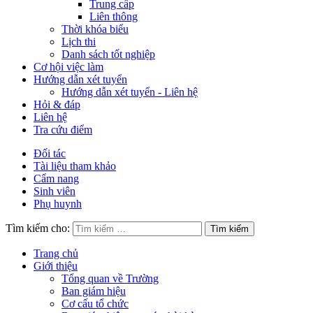
Trung cấp
Liên thông
Thời khóa biểu
Lịch thi
Danh sách tốt nghiệp
Cơ hội việc làm
Hướng dẫn xét tuyển
Hướng dẫn xét tuyển - Liên hệ
Hỏi & đáp
Liên hệ
Tra cứu điểm
Đối tác
Tài liệu tham khảo
Cẩm nang
Sinh viên
Phụ huynh
Tìm kiếm cho:
Trang chủ
Giới thiệu
Tổng quan về Trường
Ban giám hiệu
Cơ cấu tổ chức