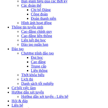
Ban giám hiệu qua các thời kỳ
Các đoàn thể
Chi bộ Đảng
Công đoàn
Đoàn thanh niên
Hình ảnh hoạt động
Thông tin tuyển sinh
Cao đẳng chính quy
Cao đẳng liên thông
Liên kết đại học
Đào tạo ngắn hạn
Đào tạo
Chương trình đào tạo
Đại học
Cao đẳng
Trung cấp
Liên thông
Thời khóa biểu
Lịch thi
Danh sách tốt nghiệp
Cơ hội việc làm
Hướng dẫn xét tuyển
Hướng dẫn xét tuyển - Liên hệ
Hỏi & đáp
Liên hệ