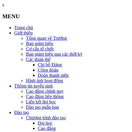
s
MENU
Trang chủ
Giới thiệu
Tổng quan về Trường
Ban giám hiệu
Cơ cấu tổ chức
Ban giám hiệu qua các thời kỳ
Các đoàn thể
Chi bộ Đảng
Công đoàn
Đoàn thanh niên
Hình ảnh hoạt động
Thông tin tuyển sinh
Cao đẳng chính quy
Cao đẳng liên thông
Liên kết đại học
Đào tạo ngắn hạn
Đào tạo
Chương trình đào tạo
Đại học
Cao đẳng