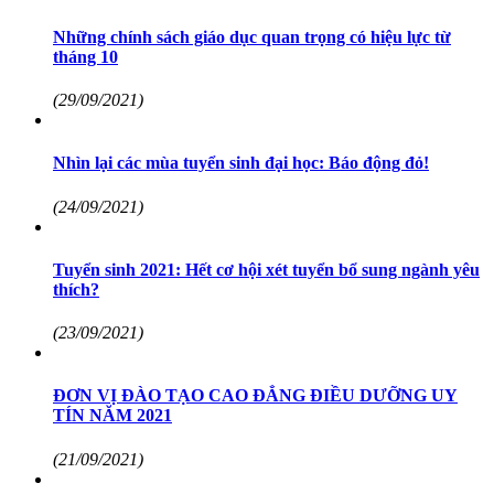
Những chính sách giáo dục quan trọng có hiệu lực từ
tháng 10
(29/09/2021)
Nhìn lại các mùa tuyển sinh đại học: Báo động đỏ!
(24/09/2021)
Tuyển sinh 2021: Hết cơ hội xét tuyển bổ sung ngành yêu
thích?
(23/09/2021)
ĐƠN VỊ ĐÀO TẠO CAO ĐẲNG ĐIỀU DƯỠNG UY
TÍN NĂM 2021
(21/09/2021)