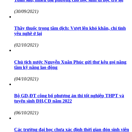
(30/09/2021)
Thầy thuốc trong tâm dịch: Vượt lên khó khăn, chỉ tình
yêu nghề ở lại
(02/10/2021)
Chủ tịch nước Nguyễn Xuân Phúc gửi thư kêu gọi nâng
tầm kỹ năng lao động
(04/10/2021)
Bộ GD-ĐT công bố phương án thi tốt nghiệp THPT và
tuyển sinh ĐH,CĐ năm 2022
(06/10/2021)
Các trường đại học chưa xác định thời gian đón sinh viên