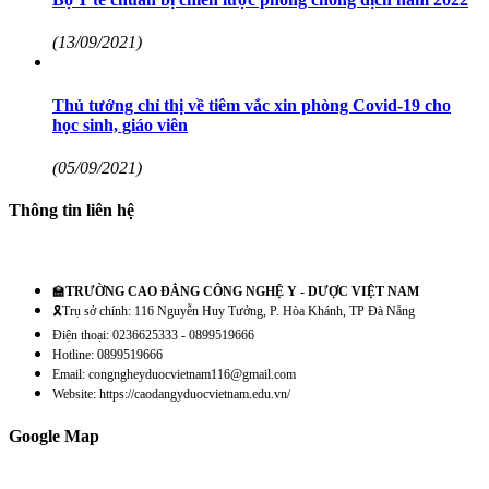
(13/09/2021)
Thủ tướng chỉ thị về tiêm vắc xin phòng Covid-19 cho
học sinh, giáo viên
(05/09/2021)
Thông tin liên hệ
🏫
TRƯỜNG CAO ĐẲNG CÔNG NGHỆ Y - DƯỢC VIỆT NAM
🎗️Trụ sở chính: 116 Nguyễn Huy Tưởng, P. Hòa Khánh, TP Đà Nẵng
Điện thoại: 0236625333 - 0899519666
Hotline: 0899519666
Email: congngheyduocvietnam116@gmail.com
Website: https://caodangyduocvietnam.edu.vn/
Google Map