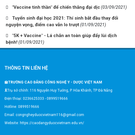
"Vaccine tinh thần" để chiến thắng đại dịc
(03/09/2021)
Tuyển sinh đại học 2021: Thí sinh bắt đầu thay đổi
nguyện vọng, điểm cao vẫn lo trượt
(01/09/2021)
"5K + Vaccine" - Lá chắn an toàn giúp đẩy lùi dịch
bệnh!
(01/09/2021)
THÔNG TIN LIÊN HỆ
🏫
TRƯỜNG CAO ĐẲNG CÔNG NGHỆ Y - DƯỢC VIỆT NAM
🎗️Trụ sở chính: 116 Nguyễn Huy Tưởng, P. Hòa Khánh, TP Đà Nẵng
Điện thoại: 0236625333 - 0899519666
Hotline: 0899519666
Email: congngheyduocvietnam116@gmail.com
Website: https://caodangyduocvietnam.edu.vn/