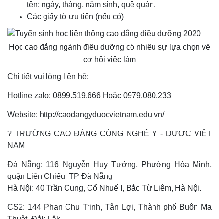
tên; ngày, tháng, năm sinh, quê quán.
Các giấy tờ ưu tiên (nếu có)
Học cao đẳng ngành điều dưỡng có nhiều sự lựa chọn về
cơ hội việc làm
Chi tiết vui lòng liên hệ:
Hotline zalo: 0899.519.666 Hoặc 0979.080.233
Website: http://caodangyduocvietnam.edu.vn/
? TRƯỜNG CAO ĐẲNG CÔNG NGHỆ Y - DƯỢC VIỆT
NAM
Đà Nẵng: 116 Nguyễn Huy Tưởng, Phường Hòa Minh,
quận Liên Chiểu, TP Đà Nẵng
Hà Nội: 40 Trần Cung, Cổ Nhuế I, Bắc Từ Liêm, Hà Nội.
CS2: 144 Phan Chu Trinh, Tân Lợi, Thành phố Buôn Ma
Thuột, Đắk Lắk