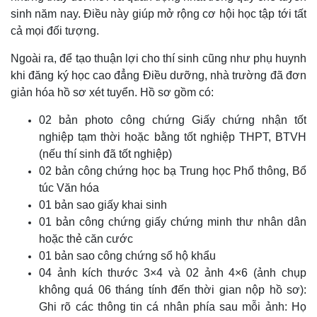
sinh năm nay. Điều này giúp mở rộng cơ hội học tập tới tất
cả mọi đối tượng.
Ngoài ra, để tạo thuận lợi cho thí sinh cũng như phụ huynh
khi đăng ký học cao đẳng Điều dưỡng, nhà trường đã đơn
giản hóa hồ sơ xét tuyển. Hồ sơ gồm có:
02 bản photo công chứng Giấy chứng nhận tốt
nghiệp tạm thời hoặc bằng tốt nghiệp THPT, BTVH
(nếu thí sinh đã tốt nghiệp)
02 bản công chứng học bạ Trung học Phổ thông, Bổ
túc Văn hóa
01 bản sao giấy khai sinh
01 bản công chứng giấy chứng minh thư nhân dân
hoặc thẻ căn cước
01 bản sao công chứng sổ hộ khẩu
04 ảnh kích thước 3×4 và 02 ảnh 4×6 (ảnh chụp
không quá 06 tháng tính đến thời gian nộp hồ sơ):
Ghi rõ các thông tin cá nhân phía sau mỗi ảnh: Họ