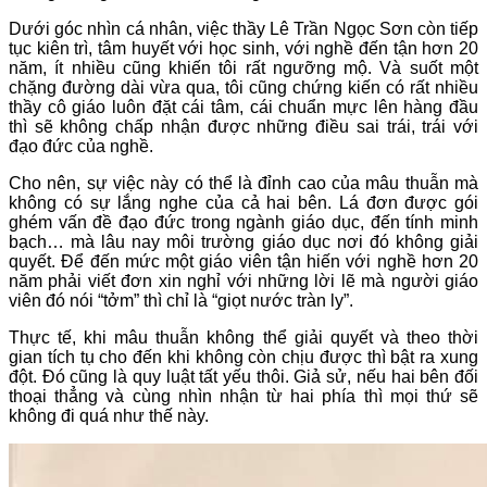
Dưới góc nhìn cá nhân, việc thầy Lê Trần Ngọc Sơn còn tiếp
tục kiên trì, tâm huyết với học sinh, với nghề đến tận hơn 20
năm, ít nhiều cũng khiến tôi rất ngưỡng mộ. Và suốt một
chặng đường dài vừa qua, tôi cũng chứng kiến có rất nhiều
thầy cô giáo luôn đặt cái tâm, cái chuẩn mực lên hàng đầu
thì sẽ không chấp nhận được những điều sai trái, trái với
đạo đức của nghề.
Cho nên, sự việc này có thể là đỉnh cao của mâu thuẫn mà
không có sự lắng nghe của cả hai bên. Lá đơn được gói
ghém vấn đề đạo đức trong ngành giáo dục, đến tính minh
bạch… mà lâu nay môi trường giáo dục nơi đó không giải
quyết. Để đến mức một giáo viên tận hiến với nghề hơn 20
năm phải viết đơn xin nghỉ với những lời lẽ mà người giáo
viên đó nói “tởm” thì chỉ là “giọt nước tràn ly”.
Thực tế, khi mâu thuẫn không thể giải quyết và theo thời
gian tích tụ cho đến khi không còn chịu được thì bật ra xung
đột. Đó cũng là quy luật tất yếu thôi. Giả sử, nếu hai bên đối
thoại thẳng và cùng nhìn nhận từ hai phía thì mọi thứ sẽ
không đi quá như thế này.