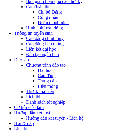
Ban giám hiệu qua các thời kỳ
Các đoàn thể
Chi bộ Đảng
Công đoàn
Đoàn thanh niên
Hình ảnh hoạt động
Thông tin tuyển sinh
Cao đẳng chính quy
Cao đẳng liên thông
Liên kết đại học
Đào tạo ngắn hạn
Đào tạo
Chương trình đào tạo
Đại học
Cao đẳng
Trung cấp
Liên thông
Thời khóa biểu
Lịch thi
Danh sách tốt nghiệp
Cơ hội việc làm
Hướng dẫn xét tuyển
Hướng dẫn xét tuyển - Liên hệ
Hỏi & đáp
Liên hệ