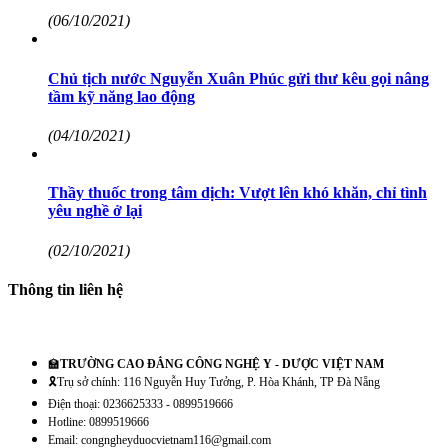
(06/10/2021)
Chủ tịch nước Nguyễn Xuân Phúc gửi thư kêu gọi nâng
tầm kỹ năng lao động
(04/10/2021)
Thầy thuốc trong tâm dịch: Vượt lên khó khăn, chỉ tình
yêu nghề ở lại
(02/10/2021)
Thông tin liên hệ
🏫
TRƯỜNG CAO ĐẲNG CÔNG NGHỆ Y - DƯỢC VIỆT NAM
🎗️Trụ sở chính: 116 Nguyễn Huy Tưởng, P. Hòa Khánh, TP Đà Nẵng
Điện thoại: 0236625333 - 0899519666
Hotline: 0899519666
Email: congngheyduocvietnam116@gmail.com