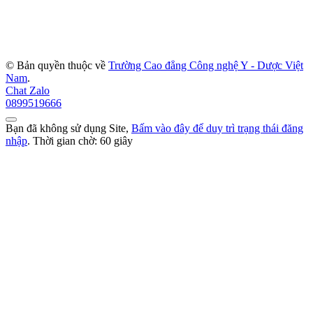
© Bản quyền thuộc về
Trường Cao đẳng Công nghệ Y - Dược Việt
Nam
.
Chat Zalo
0899519666
Bạn đã không sử dụng Site,
Bấm vào đây để duy trì trạng thái đăng
nhập
. Thời gian chờ:
60
giây