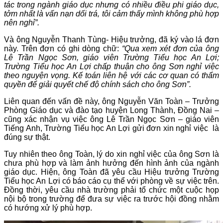
tác trong ngành giáo dục nhưng có nhiều điều phi giáo dục,
tởm nhất là vấn nạn dối trá, tôi cảm thấy mình không phù hợp
nên nghỉ”.
Và ông Nguyễn Thanh Tùng- Hiệu trưởng, đã ký vào lá đơn
này. Trên đơn có ghi dòng chữ:
“Qua xem xét đơn của ông
Lê Trần Ngọc Sơn, giáo viên Trường Tiểu học An Lợi;
Trường Tiểu học An Lợi chấp thuận cho ông Sơn nghỉ việc
theo nguyện vọng. Kế toán liên hệ với các cơ quan có thẩm
quyền để giải quyết chế độ chính sách cho ông Sơn”.
Liên quan đến vấn đề này, ông Nguyễn Văn Toàn – Trưởng
Phòng Giáo dục và đào tạo huyện Long Thành, Đồng Nai –
cũng xác nhận vụ việc ông Lê Trần Ngọc Sơn – giáo viên
Tiếng Anh, Trường Tiểu học An Lợi gửi đơn xin nghỉ việc là
đúng sự thật.
Tuy nhiên theo ông Toàn, lý do xin nghỉ việc của ông Sơn là
chưa phù hợp và làm ảnh hưởng đến hình ảnh của ngành
giáo dục. Hiện, ông Toàn đã yêu cầu Hiệu trưởng Trường
Tiểu học An Lợi có báo cáo cụ thể với phòng về sự việc trên.
Đồng thời, yêu cầu nhà trường phải tổ chức một cuộc họp
nội bộ trong trường để đưa sự việc ra trước hội đồng nhằm
có hướng xử lý phù hợp.