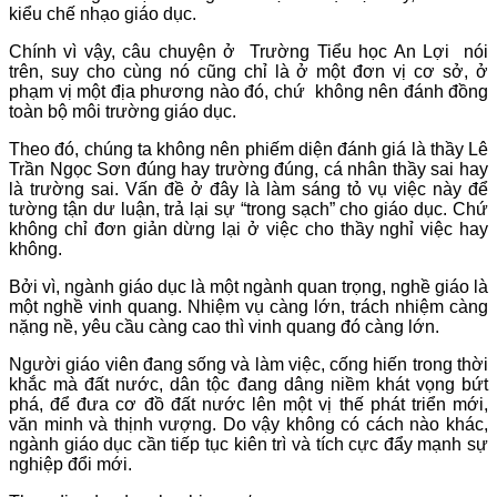
kiểu chế nhạo giáo dục.
Chính vì vậy, câu chuyện ở Trường Tiểu học An Lợi nói
trên, suy cho cùng nó cũng chỉ là ở một đơn vị cơ sở, ở
phạm vị một địa phương nào đó, chứ không nên đánh đồng
toàn bộ môi trường giáo dục.
Theo đó, chúng ta không nên phiếm diện đánh giá là thầy Lê
Trần Ngọc Sơn đúng hay trường đúng, cá nhân thầy sai hay
là trường sai. Vấn đề ở đây là làm sáng tỏ vụ việc này để
tường tận dư luận, trả lại sự “trong sạch” cho giáo dục. Chứ
không chỉ đơn giản dừng lại ở việc cho thầy nghỉ việc hay
không.
Bởi vì, ngành giáo dục là một ngành quan trọng, nghề giáo là
một nghề vinh quang. Nhiệm vụ càng lớn, trách nhiệm càng
nặng nề, yêu cầu càng cao thì vinh quang đó càng lớn.
Người giáo viên đang sống và làm việc, cống hiến trong thời
khắc mà đất nước, dân tộc đang dâng niềm khát vọng bứt
phá, để đưa cơ đồ đất nước lên một vị thế phát triển mới,
văn minh và thịnh vượng. Do vậy không có cách nào khác,
ngành giáo dục cần tiếp tục kiên trì và tích cực đẩy mạnh sự
nghiệp đổi mới.