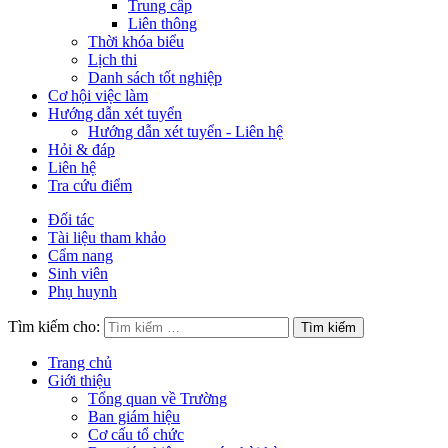
Trung cấp
Liên thông
Thời khóa biểu
Lịch thi
Danh sách tốt nghiệp
Cơ hội việc làm
Hướng dẫn xét tuyển
Hướng dẫn xét tuyển - Liên hệ
Hỏi & đáp
Liên hệ
Tra cứu điểm
Đối tác
Tài liệu tham khảo
Cẩm nang
Sinh viên
Phụ huynh
Tìm kiếm cho:
Trang chủ
Giới thiệu
Tổng quan về Trường
Ban giám hiệu
Cơ cấu tổ chức