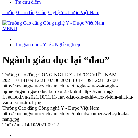
Tra cứu điểm
Trường Cao đẳng Công nghệ Y - Dược Việt Nam
MENU
Tin giáo dục - Y tế - Nghề nghiệp
Ngành giáo dục lại “đau”
Trường Cao đẳng CÔNG NGHỆ Y - DƯỢC VIỆT NAM
2021-10-14T09:12:21+07:00
2021-10-14T09:12:21+07:00
http://caodangyduocvietnam.edu.vn/tin-giao-duc-y-te-nghe-
nghiep/nganh-giao-duc-lai-dau-253.html
https://vnn-imgs-
f.vgcloud.vn/2021/10/11/11/thay-giao-xin-nghi-viec-vi-tom-nhat-la-
van-de-doi-tra-1.jpg
Trường Cao đẳng Công nghệ Y - Dược Việt Nam
http://caodangyduocvietnam.edu.vn/uploads/banner-web-ydc-da-
nang.jpg
Thứ năm - 14/10/2021 09:12