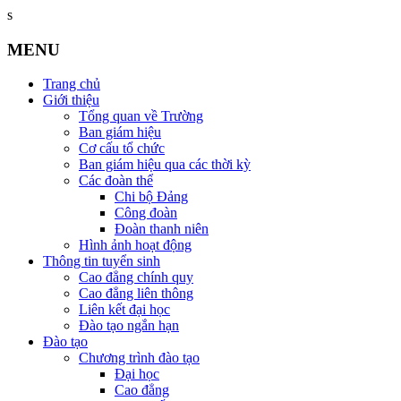
s
MENU
Trang chủ
Giới thiệu
Tổng quan về Trường
Ban giám hiệu
Cơ cấu tổ chức
Ban giám hiệu qua các thời kỳ
Các đoàn thể
Chi bộ Đảng
Công đoàn
Đoàn thanh niên
Hình ảnh hoạt động
Thông tin tuyển sinh
Cao đẳng chính quy
Cao đẳng liên thông
Liên kết đại học
Đào tạo ngắn hạn
Đào tạo
Chương trình đào tạo
Đại học
Cao đẳng