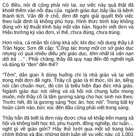
Có điều, nói đi cũng phải nói lại, sự việc này quả thật đã
khoét thêm vào nỗi đau của ngành giáo dục bấy lâu là bệnh
thành tích. Vấn đề ở chỗ, đơn đề nghị giải quyết thôi việc
theo luật định là không phù hợp. Hình thức trình bày không
đúng với kỹ thuật trình bày một văn bản. Người viết đơn và
Hiệu trưởng ký vào đơn, vì thế, chưa đúng, chưa trúng.
Hơn nữa, cá nhân tôi cũng khá sốc khi đọc nội dung thầy Lê
Trần Ngọc Sơn đề cập:
“Công tác trong một cơ sở giáo dục
nhưng có quá nhiều điều phi giáo dục, tởm nhất là vấn nạn
dối trá …” .
Phải chăng, thầy đã quy nạp đến độ nghiệt ngã
và dùng từ “đen” đến thế?
“Tởm”, dân gian ít dùng huống chi là nhà giáo và lại viết
trong một đơn đề nghị. Thầy cô giáo là trí thức, lời ăn, tiếng
nói cần chuẩn mực, đó còn là biểu hiện đạo đức nhà giáo.
Ngành giáo dục nói riêng và xã hội nói chung luôn mong
muốn, mỗi thầy cô là tấm gương sáng cho học sinh noi theo.
Trước hết, đó là gương sáng “học ăn, học nói”. Trong bất kỳ
hoàn cảnh nào, bức xúc đến đâu cũng phải viết trong sáng.
Thầy hẳn đã biết lá đơn này được chia sẻ khắp trên mạng xã
hội và không biết học trò, phụ huynh, đồng nghiệp, dư luận…
nghĩ gì về giáo giới? Hãy thử lướt qua một số trang báo
chính thống và đọc những bình luận về vụ việc này, có 1.001