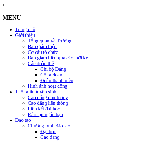
s
MENU
Trang chủ
Giới thiệu
Tổng quan về Trường
Ban giám hiệu
Cơ cấu tổ chức
Ban giám hiệu qua các thời kỳ
Các đoàn thể
Chi bộ Đảng
Công đoàn
Đoàn thanh niên
Hình ảnh hoạt động
Thông tin tuyển sinh
Cao đẳng chính quy
Cao đẳng liên thông
Liên kết đại học
Đào tạo ngắn hạn
Đào tạo
Chương trình đào tạo
Đại học
Cao đẳng