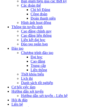
Ban giám hiệu qua các thời kỳ
Các đoàn thể
Chi bộ Đảng
Công đoàn
Đoàn thanh niên
Hình ảnh hoạt động
Thông tin tuyển sinh
Cao đẳng chính quy
Cao đẳng liên thông
Liên kết đại học
Đào tạo ngắn hạn
Đào tạo
Chương trình đào tạo
Đại học
Cao đẳng
Trung cấp
Liên thông
Thời khóa biểu
Lịch thi
Danh sách tốt nghiệp
Cơ hội việc làm
Hướng dẫn xét tuyển
Hướng dẫn xét tuyển - Liên hệ
Hỏi & đáp
Liên hệ