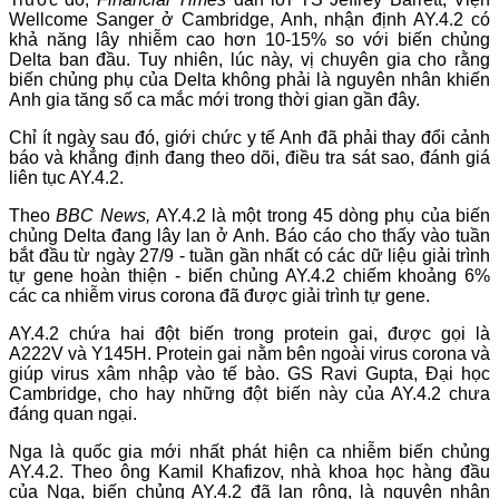
Wellcome Sanger ở Cambridge, Anh, nhận định AY.4.2 có
khả năng lây nhiễm cao hơn 10-15% so với biến chủng
Delta ban đầu. Tuy nhiên, lúc này, vị chuyên gia cho rằng
biến chủng phụ của Delta không phải là nguyên nhân khiến
Anh gia tăng số ca mắc mới trong thời gian gần đây.
Chỉ ít ngày sau đó, giới chức y tế Anh đã phải thay đổi cảnh
báo và khẳng định đang theo dõi, điều tra sát sao, đánh giá
liên tục AY.4.2.
Theo
BBC News,
AY.4.2 là một trong 45 dòng phụ của biến
chủng Delta đang lây lan ở Anh. Báo cáo cho thấy vào tuần
bắt đầu từ ngày 27/9 - tuần gần nhất có các dữ liệu giải trình
tự gene hoàn thiện - biến chủng AY.4.2 chiếm khoảng 6%
các ca nhiễm virus corona đã được giải trình tự gene.
AY.4.2 chứa hai đột biến trong protein gai, được gọi là
A222V và Y145H. Protein gai nằm bên ngoài virus corona và
giúp virus xâm nhập vào tế bào. GS Ravi Gupta, Đại học
Cambridge, cho hay những đột biến này của AY.4.2 chưa
đáng quan ngại.
Nga là quốc gia mới nhất phát hiện ca nhiễm biến chủng
AY.4.2. Theo ông Kamil Khafizov, nhà khoa học hàng đầu
của Nga, biến chủng AY.4.2 đã lan rộng, là nguyên nhân