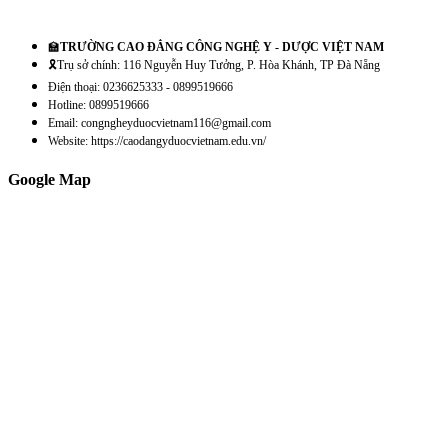
🏫
TRƯỜNG CAO ĐẲNG CÔNG NGHỆ Y - DƯỢC VIỆT NAM
🎗️Trụ sở chính: 116 Nguyễn Huy Tưởng, P. Hòa Khánh, TP Đà Nẵng
Điện thoại: 0236625333 - 0899519666
Hotline: 0899519666
Email: congngheyduocvietnam116@gmail.com
Website: https://caodangyduocvietnam.edu.vn/
Google Map