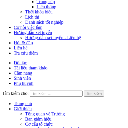
Trung cấp
Liên thông
Thời khóa biểu
Lịch thi
Danh sách tốt nghiệp
Cơ hội việc làm
Hướng dẫn xét tuyển
Hướng dẫn xét tuyển - Liên hệ
Hỏi & đáp
Liên hệ
Tra cứu điểm
Đối tác
Tài liệu tham khảo
Cẩm nang
Sinh viên
Phụ huynh
Tìm kiếm cho:
Trang chủ
Giới thiệu
Tổng quan về Trường
Ban giám hiệu
Cơ cấu tổ chức