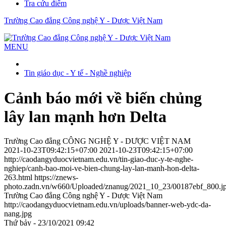
Tra cứu điểm
Trường Cao đẳng Công nghệ Y - Dược Việt Nam
MENU
Tin giáo dục - Y tế - Nghề nghiệp
Cảnh báo mới về biến chủng
lây lan mạnh hơn Delta
Trường Cao đẳng CÔNG NGHỆ Y - DƯỢC VIỆT NAM
2021-10-23T09:42:15+07:00
2021-10-23T09:42:15+07:00
http://caodangyduocvietnam.edu.vn/tin-giao-duc-y-te-nghe-
nghiep/canh-bao-moi-ve-bien-chung-lay-lan-manh-hon-delta-
263.html
https://znews-
photo.zadn.vn/w660/Uploaded/znanug/2021_10_23/00187ebf_800.j
Trường Cao đẳng Công nghệ Y - Dược Việt Nam
http://caodangyduocvietnam.edu.vn/uploads/banner-web-ydc-da-
nang.jpg
Thứ bảy - 23/10/2021 09:42