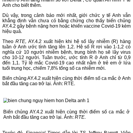
Anh cho biết thêm.
Dù vậy, trong cảnh báo mới nhất, giới chức y tế Anh vẫn
khẳng định vẫn chưa có bằng chứng cho thấy biến chủng
AY.4.2 gây bệnh nặng hơn hoặc khiến vaccine Covid-19 kém
hiệu quả.
Theo
RTE,
AY.4.2 xuất hiện khi hệ số lây nhiễm (R) hàng
tuần ở Anh ước tính tăng lên 1,2. Hệ số R rơi vào 1-1,2 có
nghĩa cứ 10 người nhiễm bệnh, trung bình họ sẽ lây virus
cho 10-12 người. Tuần trước, ước tính R ở Anh chỉ từ 0,9
đến 1,1. Tỷ lệ mắc Covid-19 cao nhất nằm ở trẻ em ở lứa
tuổi trung học, chiếm 7,8% tổng số ca nhiễm mới.
Biến chủng AY.4.2 xuất hiện cùng thời điểm số ca mắc ở Anh
bắt đầu tăng cao trở lại. Ảnh: RTE.
Biến chủng AY.4.2 xuất hiện cùng thời điểm số ca mắc ở
Anh bắt đầu tăng cao trở lại. Ảnh:
RTE.
Trước đó,
Financial Times
dẫn lời TS Jeffrey Barrett, Viện