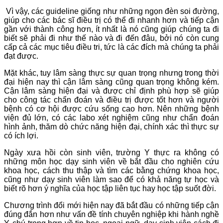
Vì vậy, các guideline giống như những ngọn đèn soi đường,
giúp cho các bác sĩ điều trị có thể đi nhanh hơn và tiếp cận
gần với thành công hơn, ít nhất là nó cũng giúp chúng ta đi
biết sẽ phải đi như thế nào và đi đến đâu, bởi nó còn cung
cấp cả các mục tiêu điều tri, tức là các đích mà chúng ta phải
đạt được.
Mặt khác, tuy lâm sàng thực sự quan trọng nhưng trong thời
đại hiện nay thì cận lâm sàng cũng quan trọng không kém.
Cận lâm sàng hiện đại và được chỉ định phù hợp sẽ giúp
cho công tác chẩn đoán và điều trị được tốt hơn và người
bệnh có cơ hội được cứu sống cao hơn. Nên những bệnh
viện đủ lớn, có các labo xét nghiệm cũng như chẩn đoán
hình ảnh, thăm dò chức năng hiện đại, chính xác thì thực sự
có ích lợi.
Ngày xưa hồi còn sinh viên, trường Y thực ra không có
những môn học dạy sinh viên về bắt đầu cho nghiên cứu
khoa học, cách thu thập và tìm các bằng chứng khoa học,
cũng như dạy sinh viên làm sao để có khả năng tự học và
biết rõ hơn ý nghĩa của học tập liên tục hay học tập suốt đời.
Chương trình đổi mới hiện nay đã bắt đầu có những tiếp cận
đúng đắn hơn như vấn đề tính chuyên nghiệp khi hành nghề