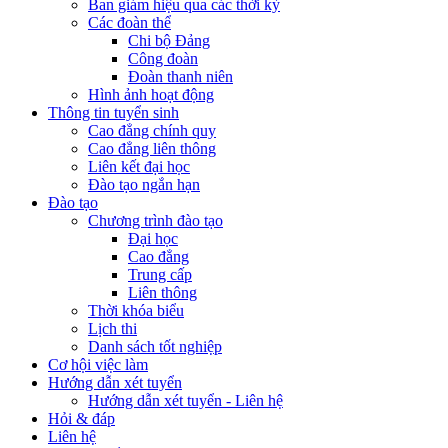
Ban giám hiệu qua các thời kỳ
Các đoàn thể
Chi bộ Đảng
Công đoàn
Đoàn thanh niên
Hình ảnh hoạt động
Thông tin tuyển sinh
Cao đẳng chính quy
Cao đẳng liên thông
Liên kết đại học
Đào tạo ngắn hạn
Đào tạo
Chương trình đào tạo
Đại học
Cao đẳng
Trung cấp
Liên thông
Thời khóa biểu
Lịch thi
Danh sách tốt nghiệp
Cơ hội việc làm
Hướng dẫn xét tuyển
Hướng dẫn xét tuyển - Liên hệ
Hỏi & đáp
Liên hệ