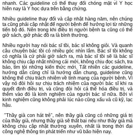
nhanh. Các guideline có thể thay đổi chóng mặt vì Y học
hiên nay là Y học dựa trên bằng chứng.
Nhiều guideline thay đổi và cập nhật hàng năm, nên chúng
ta cũng phải cập nhật để người bệnh để hưởng lợi từ những
tiến bộ đó. Nên trong khi điều trị người bệnh ta cũng có thể
giở sách, giở phác đồ ra là bình thường.
Nhiều người hay nói bác sĩ tồi, bác sĩ không giỏi. Và quanh
câu chuyện bác tồi có nhiều góc nhìn lắm. Bác sĩ tồi không
có nghĩa là cứ phải giở sách ra, mà bác sĩ tồi sẽ là bác sĩ
không chịu cập nhật những cái mới, không chịu đọc sách, tra
báo, tìm tòi những kiến thức mới. Tất nhiên các guideline,
hướng dẫn cũng chỉ là hướng dẫn chung, guideline cũng
không thể chịu trách nhiệm về tính mạng của người bệnh. Vì
vậy nó đòi hỏi sự chịu trách nhiệm của người bác sĩ khi ra
quyết định điều trị, và cũng đòi hỏi cá thể hóa điều trị, và
thêm vào đó là kinh nghiệm của người bác sĩ nữa. Bởi vì
kinh nghiệm cũng không phải lúc nào cũng xấu và cũ kỹ, lạc
hậu.
"Thầy già con hát trẻ", nên thầy già cũng có những giá trị
của thầy già, nhưng thầy già sẽ thất bại nếu như thầy già mà
không chịu cập nhật thường xuyên, nhất là trong thời đại
công nghệ thông tin phát triển như vũ bão hiện nay.