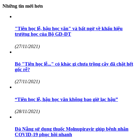
Những tin mới hơn
"Tiên học lễ, hậu học văn" và bất ngờ về khẩu hiệu
trường học của Bộ GD-ĐT
(27/11/2021)
Bỏ "Tiên học lễ..." có khác gì chưa trồng cây đã chặt hết
gốc rễ?
(27/11/2021)
“Tiên học lễ, hậu học văn không bao giờ lạc hậu”
(28/11/2021)
Đà Nẵng sử dụng thuốc Molnupiravir giúp bệnh nhân
COVID-19 phục hồi nhanh