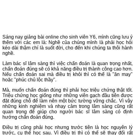
Sáng nay giảng bài online cho sinh viên Y6, mình cũng lưu ý
thêm với các em là: Nghề của chúng mình là phải học hỏi
kéo dài thậm chí là suốt đời, cho đến khi chúng ta thôi hành
nghề.
Làm bác sĩ lâm sàng thì việc chẩn đoán là quan trọng nhất,
chẩn đoán đúng sẽ có khả năng điều trị thành công cao hơn.
Nếu chẩn đoán sai mà điều trị khỏi thì có thể là "ăn may"
hoặc "phúc chủ lộc thầy".
Mà, muốn chẩn đoán đúng thì phải học triệu chứng thật tốt.
Triệu chứng học giống như những viên gạch đầu tiên được
đặt đúng chỗ để làm nên một bức tường vững chắc. Vì vậy
những kinh nghiệm và nhạy cảm trong lâm sàng cũng rất
quan trọng để giúp cho người bác sĩ lâm sàng có định
hướng chẩn đoán đúng.
Điều trị cũng phải học nhưng trước tiên là học nguyên lý
trước, cụ thể học sau. Vì điều trị thì có thể sẽ thay đổi rất