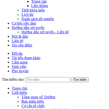
Trung cấp
Liên thông
Thời khóa biểu
Lịch thi
Danh sách tốt nghiệp
Cơ hội việc làm
Hướng dẫn xét tuyển
Hướng dẫn xét tuyển - Liên hệ
Hỏi & đáp
Liên hệ
Tra cứu điểm
Đối tác
Tài liệu tham khảo
Cẩm nang
Sinh viên
Phụ huynh
Tìm kiếm cho:
Trang chủ
Giới thiệu
Tổng quan về Trường
Ban giám hiệu
Cơ cấu tổ chức