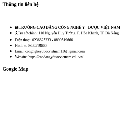
Thông tin liên hệ
🏫
TRƯỜNG CAO ĐẲNG CÔNG NGHỆ Y - DƯỢC VIỆT NAM
🎗️Trụ sở chính: 116 Nguyễn Huy Tưởng, P. Hòa Khánh, TP Đà Nẵng
Điện thoại: 0236625333 - 0899519666
Hotline: 0899519666
Email: congngheyduocvietnam116@gmail.com
Website: https://caodangyduocvietnam.edu.vn/
Google Map