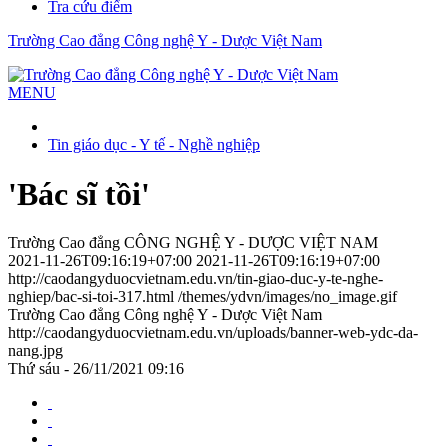
Tra cứu điểm
Trường Cao đẳng Công nghệ Y - Dược Việt Nam
MENU
Tin giáo dục - Y tế - Nghề nghiệp
'Bác sĩ tồi'
Trường Cao đẳng CÔNG NGHỆ Y - DƯỢC VIỆT NAM
2021-11-26T09:16:19+07:00
2021-11-26T09:16:19+07:00
http://caodangyduocvietnam.edu.vn/tin-giao-duc-y-te-nghe-
nghiep/bac-si-toi-317.html
/themes/ydvn/images/no_image.gif
Trường Cao đẳng Công nghệ Y - Dược Việt Nam
http://caodangyduocvietnam.edu.vn/uploads/banner-web-ydc-da-
nang.jpg
Thứ sáu - 26/11/2021 09:16