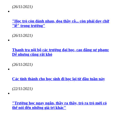
(26/11/2021)
"Học trò còn đánh nhau, dọa thầy cô... còn phải dạy chữ
"lễ" trong trường"
(26/11/2021)
Thanh tra nội bộ các trường đại học, cao đẳng sư phạm:
Dễ nhưng cũng rất khó
(26/11/2021)
Các tỉnh thành cho học sinh đi học lại từ đầu tuần này
(22/11/2021)
"Trường học ngay ngắn, thầy ra thầy, trò ra trò mới có
thể nói đến những giá trị khác"