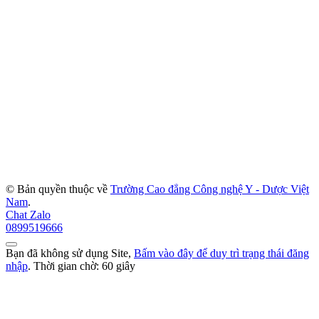
© Bản quyền thuộc về
Trường Cao đẳng Công nghệ Y - Dược Việt
Nam
.
Chat Zalo
0899519666
Bạn đã không sử dụng Site,
Bấm vào đây để duy trì trạng thái đăng
nhập
. Thời gian chờ:
60
giây