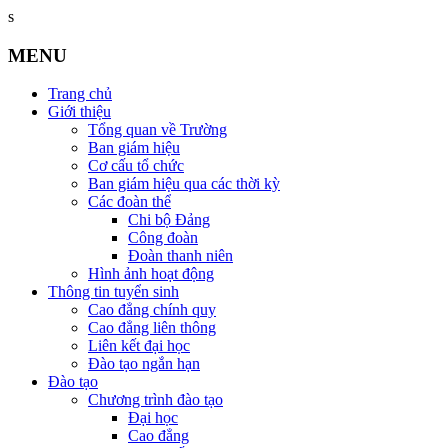
s
MENU
Trang chủ
Giới thiệu
Tổng quan về Trường
Ban giám hiệu
Cơ cấu tổ chức
Ban giám hiệu qua các thời kỳ
Các đoàn thể
Chi bộ Đảng
Công đoàn
Đoàn thanh niên
Hình ảnh hoạt động
Thông tin tuyển sinh
Cao đẳng chính quy
Cao đẳng liên thông
Liên kết đại học
Đào tạo ngắn hạn
Đào tạo
Chương trình đào tạo
Đại học
Cao đẳng