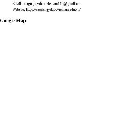
Email: congngheyduocvietnam116@gmail.com
Website: https://caodangyduocvietnam.edu.vn/
Google Map