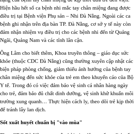
Hiện hầu hết số ca bệnh nhi mắc tay chân miệng đang được
điều trị tại Bệnh viện Phụ sản – Nhi Đà Nẵng. Ngoài các ca
bệnh ghi nhận trên địa bàn TP. Đà Nẵng, cơ sở y tế này còn
đảm nhận nhiệm vụ điều trị cho các bệnh nhi đến từ Quảng
Ngãi, Quảng Nam và các tỉnh lân cận.
Ông Lâm cho biết thêm, Khoa truyền thông – giáo dục sức
khỏe (thuộc CDC Đà Nẵng) cũng thường xuyên cập nhật các
biện pháp phòng chống, giảm thiểu ảnh hưởng của bệnh tay
chân miệng đến sức khỏe của trẻ em theo khuyến cáo của Bộ
Y tế. Trong đó có việc đảm bảo vệ sinh cá nhân hàng ngày
cho trẻ, đảm bảo đủ chất dinh dưỡng, vệ sinh khử khuẩn môi
trường xung quanh… Thực hiện cách ly, theo dõi trẻ kịp thời
để tránh lây lan dịch.
Sốt xuất huyết chuẩn bị "vào mùa"