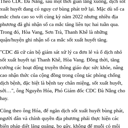
Theo CDC Đà Nẵng, sau một thời gian lắng xuống, dịch sốt
xuất huyết đang có nguy cơ bùng phát trở lại. Mặc dù số ca
mắc chưa cao so với cùng kỳ năm 2022 nhưng nhiều địa
phương đã ghi nhận số ca mắc tăng liên tục hai tuần qua.
Trong đó, Hòa Vang, Sơn Trà, Thanh Khê là những
quận/huyện ghi nhận số ca mắc sốt xuất huyết tăng.
"CDC đã cử cán bộ giám sát xử lý ca đơn lẻ và ổ dịch nhỏ
sốt xuất huyết tại Thanh Khê, Hòa Vang. Đồng thời, tăng
cường các hoạt động truyền thông giáo dục sức khỏe, nâng
cao nhận thức của cộng đồng trong công tác phòng chống
dịch bệnh, đặc biệt là bệnh tay chân miệng, sốt xuất huyết,
sởi…", ông Nguyễn Hóa, Phó Giám đốc CDC Đà Nẵng cho
hay.
Cũng theo ông Hóa, để ngăn dịch sốt xuất huyết bùng phát,
người dân và chính quyền địa phương phải thực hiện các
biện pháp diệt lăng quăng, bọ gậy, không để muỗi có môi