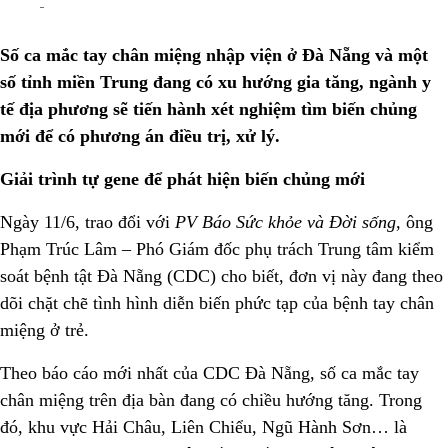
Số ca mắc tay chân miệng nhập viện ở Đà Nẵng và một
số tỉnh miền Trung đang có xu hướng gia tăng, ngành y
tế địa phương sẽ tiến hành xét nghiệm tìm biến chủng
mới để có phương án điều trị, xử lý.
Giải trình tự gene để phát hiện biến chủng mới
Ngày 11/6, trao đổi với
PV Báo Sức khỏe và Đời sống
, ông
Phạm Trúc Lâm – Phó Giám đốc phụ trách Trung tâm kiểm
soát bệnh tật Đà Nẵng (CDC) cho biết, đơn vị này đang theo
dõi chặt chẽ tình hình diễn biến phức tạp của bệnh tay chân
miệng ở trẻ.
Theo báo cáo mới nhất của CDC Đà Nẵng, số ca mắc tay
chân miệng trên địa bàn đang có chiều hướng tăng. Trong
đó, khu vực Hải Châu, Liên Chiểu, Ngũ Hành Sơn… là