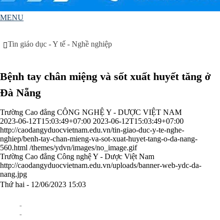
MENU
Tin giáo dục - Y tế - Nghề nghiệp
Bệnh tay chân miệng và sốt xuất huyết tăng ở
Đà Nẵng
Trường Cao đẳng CÔNG NGHỆ Y - DƯỢC VIỆT NAM
2023-06-12T15:03:49+07:00
2023-06-12T15:03:49+07:00
http://caodangyduocvietnam.edu.vn/tin-giao-duc-y-te-nghe-
nghiep/benh-tay-chan-mieng-va-sot-xuat-huyet-tang-o-da-nang-
560.html
/themes/ydvn/images/no_image.gif
Trường Cao đẳng Công nghệ Y - Dược Việt Nam
http://caodangyduocvietnam.edu.vn/uploads/banner-web-ydc-da-
nang.jpg
Thứ hai - 12/06/2023 15:03