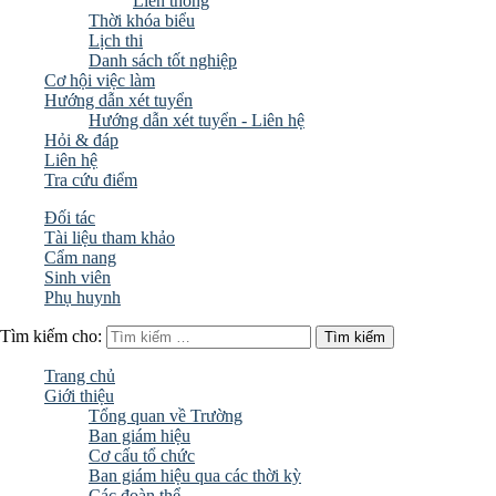
Liên thông
Thời khóa biểu
Lịch thi
Danh sách tốt nghiệp
Cơ hội việc làm
Hướng dẫn xét tuyển
Hướng dẫn xét tuyển - Liên hệ
Hỏi & đáp
Liên hệ
Tra cứu điểm
Đối tác
Tài liệu tham khảo
Cẩm nang
Sinh viên
Phụ huynh
Tìm kiếm cho:
Trang chủ
Giới thiệu
Tổng quan về Trường
Ban giám hiệu
Cơ cấu tổ chức
Ban giám hiệu qua các thời kỳ
Các đoàn thể