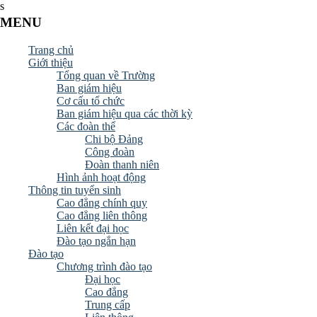
s
MENU
Trang chủ
Giới thiệu
Tổng quan về Trường
Ban giám hiệu
Cơ cấu tổ chức
Ban giám hiệu qua các thời kỳ
Các đoàn thể
Chi bộ Đảng
Công đoàn
Đoàn thanh niên
Hình ảnh hoạt động
Thông tin tuyển sinh
Cao đẳng chính quy
Cao đẳng liên thông
Liên kết đại học
Đào tạo ngắn hạn
Đào tạo
Chương trình đào tạo
Đại học
Cao đẳng
Trung cấp