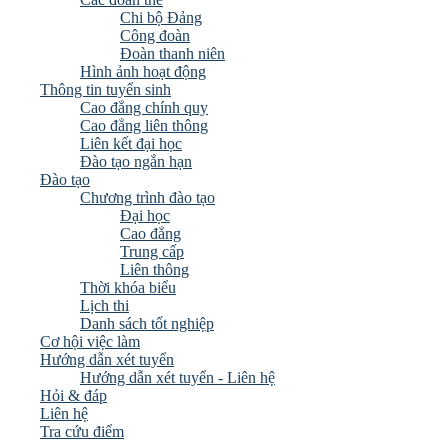
Chi bộ Đảng
Công đoàn
Đoàn thanh niên
Hình ảnh hoạt động
Thông tin tuyển sinh
Cao đẳng chính quy
Cao đẳng liên thông
Liên kết đại học
Đào tạo ngắn hạn
Đào tạo
Chương trình đào tạo
Đại học
Cao đẳng
Trung cấp
Liên thông
Thời khóa biểu
Lịch thi
Danh sách tốt nghiệp
Cơ hội việc làm
Hướng dẫn xét tuyển
Hướng dẫn xét tuyển - Liên hệ
Hỏi & đáp
Liên hệ
Tra cứu điểm