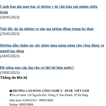
Cảnh báo giả mạo bác sĩ, lương y tư vấn bán sản phẩm chữa
bệnh
(26/05/2023)
Ngộ độc do ăn nhộng ve sầu mà tưởng đông trùng hạ thảo
(25/05/2023)
Hướng dẫn chăm sóc sức khỏe mùa nắng nóng cho cộng đồng và
người lao động
(24/05/2023)
Đồ uống nào cấp ẩm cho cơ thể tốt hơn nước?
(19/05/2023)
Thông tin liên hệ
🏫
TRƯỜNG CAO ĐẲNG CÔNG NGHỆ Y - DƯỢC VIỆT NAM
🎗️Trụ sở chính: 116 Nguyễn Huy Tưởng, P. Hòa Khánh, TP Đà Nẵng
Điện thoại: 0236625333 - 0899519666
Hotline: 0899519666