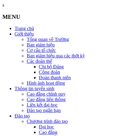
s
MENU
Trang chủ
Giới thiệu
Tổng quan về Trường
Ban giám hiệu
Cơ cấu tổ chức
Ban giám hiệu qua các thời kỳ
Các đoàn thể
Chi bộ Đảng
Công đoàn
Đoàn thanh niên
Hình ảnh hoạt động
Thông tin tuyển sinh
Cao đẳng chính quy
Cao đẳng liên thông
Liên kết đại học
Đào tạo ngắn hạn
Đào tạo
Chương trình đào tạo
Đại học
Cao đẳng