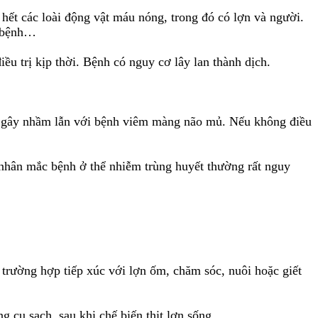
hết các loài động vật máu nóng, trong đó có lợn và người.
bị bệnh…
u trị kịp thời. Bệnh có nguy cơ lây lan thành dịch.
dễ gây nhầm lẫn với bệnh viêm màng não mủ. Nếu không điều
 nhân mắc bệnh ở thể nhiễm trùng huyết thường rất nguy
ứ trường hợp tiếp xúc với lợn ốm, chăm sóc, nuôi hoặc giết
g cụ sạch, sau khi chế biến thịt lợn sống.