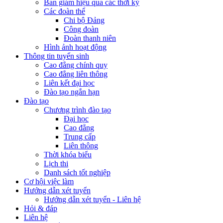
Ban giám hiệu qua các thời kỳ
Các đoàn thể
Chi bộ Đảng
Công đoàn
Đoàn thanh niên
Hình ảnh hoạt động
Thông tin tuyển sinh
Cao đẳng chính quy
Cao đẳng liên thông
Liên kết đại học
Đào tạo ngắn hạn
Đào tạo
Chương trình đào tạo
Đại học
Cao đẳng
Trung cấp
Liên thông
Thời khóa biểu
Lịch thi
Danh sách tốt nghiệp
Cơ hội việc làm
Hướng dẫn xét tuyển
Hướng dẫn xét tuyển - Liên hệ
Hỏi & đáp
Liên hệ