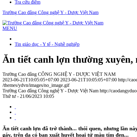
Tra cứu điểm
Trường Cao đẳng Công nghệ Y - Dược Việt Nam
MENU
Tin giáo dục - Y tế - Nghề nghiệp
Ăn tiết canh lợn thường xuyên, 
Trường Cao đẳng CÔNG NGHỆ Y - DƯỢC VIỆT NAM
2023-06-21T10:05:05+07:00
2023-06-21T10:05:05+07:00
http://ca
/themes/ydvn/images/no_image.gif
Trường Cao đẳng Công nghệ Y - Dược Việt Nam
http://caodangydu
Thứ tư - 21/06/2023 10:05
Ăn tiết canh lợn đã trở thành... thói quen, nhưng lần này
gáy, trên da có ban xuất huyết hoại tử màu tím đen...