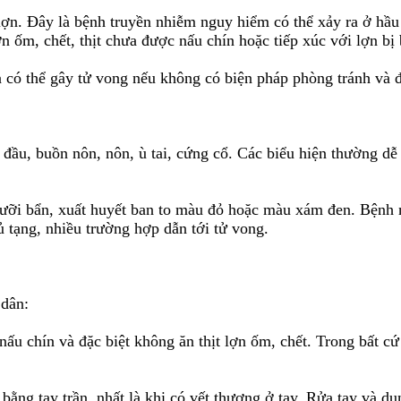
lợn. Đây là bệnh truyền nhiễm nguy hiểm có thể xảy ra ở hầu 
lợn ốm, chết, thịt chưa được nấu chín hoặc tiếp xúc với lợn 
ó thể gây tử vong nếu không có biện pháp phòng tránh và điề
 đầu, buồn nôn, nôn, ù tai, cứng cổ. Các biểu hiện thường 
 lưỡi bẩn, xuất huyết ban to màu đỏ hoặc màu xám đen. Bệnh
ủ tạng, nhiều trường hợp dẫn tới tử vong.
 dân:
a nấu chín và đặc biệt không ăn thịt lợn ốm, chết. Trong bất c
ằng tay trần, nhất là khi có vết thương ở tay. Rửa tay và dụn