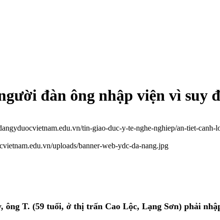
người đàn ông nhập viện vì suy 
odangyduocvietnam.edu.vn/tin-giao-duc-y-te-nghe-nghiep/an-tiet-canh
ocvietnam.edu.vn/uploads/banner-web-ydc-da-nang.jpg
, ông T. (59 tuổi, ở thị trấn Cao Lộc, Lạng Sơn) phải nhập