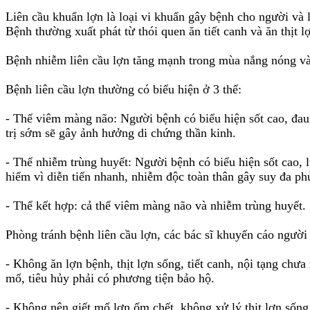
Liên cầu khuẩn lợn là loại vi khuẩn gây bệnh cho người và 
Bệnh thường xuất phát từ thói quen ăn tiết canh và ăn thịt 
Bệnh nhiễm liên cầu lợn tăng mạnh trong mùa nắng nóng và c
Bệnh liên cầu lợn thường có biểu hiện ở 3 thể:
- Thể viêm màng não: Người bệnh có biểu hiện sốt cao, đau
trị sớm sẽ gây ảnh hưởng di chứng thần kinh.
- Thể nhiễm trùng huyết: Người bệnh có biểu hiện sốt cao,
hiểm vì diễn tiến nhanh, nhiễm độc toàn thân gây suy đa ph
- Thể kết hợp: cả thể viêm màng não và nhiễm trùng huyết.
Phòng tránh bệnh liên cầu lợn, các bác sĩ khuyến cáo người
- Không ăn lợn bệnh, thịt lợn sống, tiết canh, nội tạng chư
mổ, tiêu hủy phải có phương tiện bảo hộ.
- Không nên giết mổ lợn ốm chết, không xử lý thịt lợn sống b