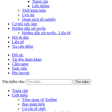
Trung cấp
Liên thông
Thời khóa biểu
Lịch thi
Danh sách tốt nghiệp
Cơ hội việc làm
Hướng dẫn xét tuyển
Hướng dẫn xét tuyển - Liên hệ
Hỏi & đáp
Liên hệ
Tra cứu điểm
Đối tác
Tài liệu tham khảo
Cẩm nang
Sinh viên
Phụ huynh
Tìm kiếm cho:
Trang chủ
Giới thiệu
Tổng quan về Trường
Ban giám hiệu
Cơ cấu tổ chức