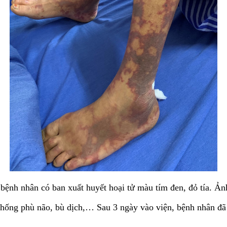
bệnh nhân có ban xuất huyết hoại tử màu tím đen, đỏ tía. 
chống phù não, bù dịch,… Sau 3 ngày vào viện, bệnh nhân đã q