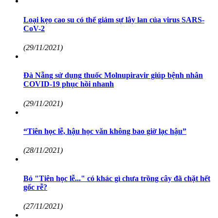
Loại kẹo cao su có thể giảm sự lây lan của virus SARS-
CoV-2
(29/11/2021)
Đà Nẵng sử dụng thuốc Molnupiravir giúp bệnh nhân
COVID-19 phục hồi nhanh
(29/11/2021)
“Tiên học lễ, hậu học văn không bao giờ lạc hậu”
(28/11/2021)
Bỏ "Tiên học lễ..." có khác gì chưa trồng cây đã chặt hết
gốc rễ?
(27/11/2021)