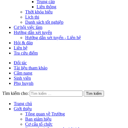
Trung cấp
Liên thông
Thời khóa biểu
Lịch thi
Danh sách tốt nghiệp
Cơ hội việc làm
Hướng dẫn xét tuyển
Hướng dẫn xét tuyển - Liên hệ
Hỏi & đáp
Liên hệ
Tra cứu điểm
Đối tác
Tài liệu tham khảo
Cẩm nang
Sinh viên
Phụ huynh
Tìm kiếm cho:
Trang chủ
Giới thiệu
Tổng quan về Trường
Ban giám hiệu
Cơ cấu tổ chức