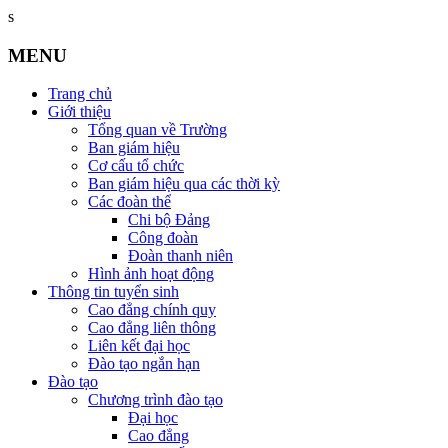
s
MENU
Trang chủ
Giới thiệu
Tổng quan về Trường
Ban giám hiệu
Cơ cấu tổ chức
Ban giám hiệu qua các thời kỳ
Các đoàn thể
Chi bộ Đảng
Công đoàn
Đoàn thanh niên
Hình ảnh hoạt động
Thông tin tuyển sinh
Cao đẳng chính quy
Cao đẳng liên thông
Liên kết đại học
Đào tạo ngắn hạn
Đào tạo
Chương trình đào tạo
Đại học
Cao đẳng