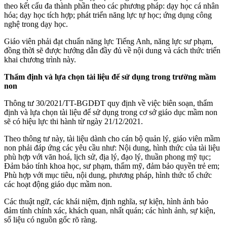
theo kết cấu đa thành phần theo các phương pháp: dạy học cá nhân
hóa; dạy học tích hợp; phát triển năng lực tự học; ứng dụng công
nghệ trong dạy học.
Giáo viên phải đạt chuẩn năng lực Tiếng Anh, năng lực sư phạm,
đồng thời sẽ được hướng dẫn đầy đủ về nội dung và cách thức triển
khai chương trình này.
Thẩm định và lựa chọn tài liệu để sử dụng trong trường mầm
non
Thông tư 30/2021/TT-BGDĐT quy định về việc biên soạn, thẩm
định và lựa chọn tài liệu để sử dụng trong cơ sở giáo dục mầm non
sẽ có hiệu lực thi hành từ ngày 21/12/2021.
Theo thông tư này, tài liệu dành cho cán bộ quản lý, giáo viên mầm
non phải đáp ứng các yêu cầu như: Nội dung, hình thức của tài liệu
phù hợp với văn hoá, lịch sử, địa lý, đạo lý, thuần phong mỹ tục;
Đảm bảo tính khoa học, sư phạm, thẩm mỹ, đảm bảo quyền trẻ em;
Phù hợp với mục tiêu, nội dung, phương pháp, hình thức tổ chức
các hoạt động giáo dục mầm non.
Các thuật ngữ, các khái niệm, định nghĩa, sự kiện, hình ảnh bảo
đảm tính chính xác, khách quan, nhất quán; các hình ảnh, sự kiện,
số liệu có nguồn gốc rõ ràng.