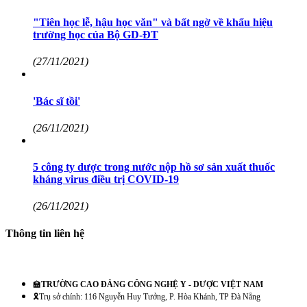
"Tiên học lễ, hậu học văn" và bất ngờ về khẩu hiệu
trường học của Bộ GD-ĐT
(27/11/2021)
'Bác sĩ tồi'
(26/11/2021)
5 công ty dược trong nước nộp hồ sơ sản xuất thuốc
kháng virus điều trị COVID-19
(26/11/2021)
Thông tin liên hệ
🏫
TRƯỜNG CAO ĐẲNG CÔNG NGHỆ Y - DƯỢC VIỆT NAM
🎗️Trụ sở chính: 116 Nguyễn Huy Tưởng, P. Hòa Khánh, TP Đà Nẵng