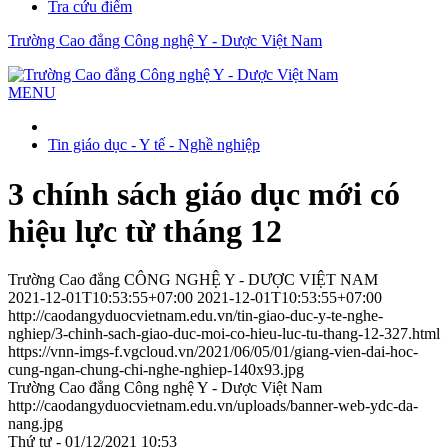
Tra cứu điểm
Trường Cao đẳng Công nghệ Y - Dược Việt Nam
MENU
Tin giáo dục - Y tế - Nghề nghiệp
3 chính sách giáo dục mới có
hiệu lực từ tháng 12
Trường Cao đẳng CÔNG NGHỆ Y - DƯỢC VIỆT NAM
2021-12-01T10:53:55+07:00
2021-12-01T10:53:55+07:00
http://caodangyduocvietnam.edu.vn/tin-giao-duc-y-te-nghe-
nghiep/3-chinh-sach-giao-duc-moi-co-hieu-luc-tu-thang-12-327.html
https://vnn-imgs-f.vgcloud.vn/2021/06/05/01/giang-vien-dai-hoc-
cung-ngan-chung-chi-nghe-nghiep-140x93.jpg
Trường Cao đẳng Công nghệ Y - Dược Việt Nam
http://caodangyduocvietnam.edu.vn/uploads/banner-web-ydc-da-
nang.jpg
Thứ tư - 01/12/2021 10:53