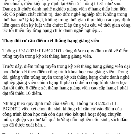
tiêu chuẩn, điều kiện quy định tại Điều 5 Thông tư 31 như sau:
Đang giữ chức danh nghề nghiệp giảng viên ở hạng thấp hơn liền
kề; Có phẩm chất chính trị, đạo đức nghề nghiệp tốt; Không trong
thời hạn xử lý kỷ luật, không trong thời gian thực hiện các quy định
liên quan đến kỷ luật viên chức; Đáp ứng yêu cầu về thời gian công
tác tối thiểu tùy từng hạng chức danh nghề nghiệp…
Thay đổi cơ cấu điểm xét thăng hạng giảng viên
Thông tư 31/2021/TT-BGDĐT cũng đưa ra quy định mới về điểm
trúng tuyển trong kỳ xét thăng hạng giảng viên.
Trước đây, điểm trúng tuyển trong kỳ xét thăng hạng giảng viên đại
học được xét theo điểm công trình khoa học của giảng viên. Trong
đó, giảng viên trúng tuyển trong kỳ xét thăng hạng chức danh nghề
nghiệp giảng viên chính hạng II phải có điểm công trình khoa học
đạt tối thiểu 6 điểm; xét thăng hạng giảng viên cao cấp hạng I phải
đạt tối thiểu 16 điểm.
Nhưng theo quy định mới của Điều 9, Thông tư 31/2021/TT-
BGDĐT, việc xét chọn thí sinh không chỉ căn cứ vào điểm của
công trình khoa học mà còn dựa vào kết quả hoạt động chuyên
môn, nghiệp vụ như kết quả hướng dẫn nghiên cứu sinh, sách đào
tạo đã được xuất bản…