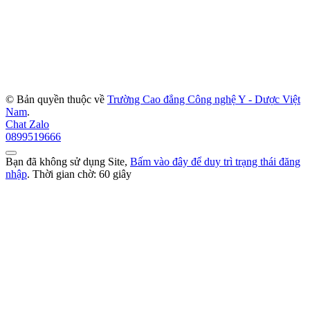
© Bản quyền thuộc về
Trường Cao đẳng Công nghệ Y - Dược Việt
Nam
.
Chat Zalo
0899519666
Bạn đã không sử dụng Site,
Bấm vào đây để duy trì trạng thái đăng
nhập
. Thời gian chờ:
60
giây