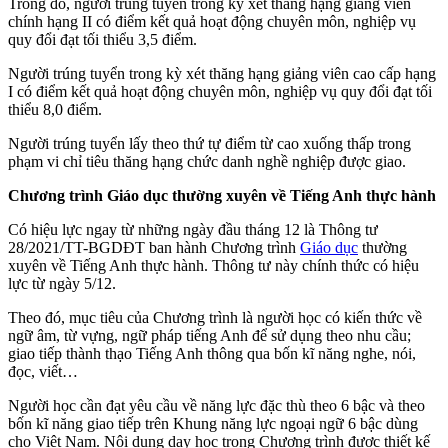
Trong đó, người trúng tuyển trong kỳ xét thăng hạng giảng viên
chính hạng II có điểm kết quả hoạt động chuyên môn, nghiệp vụ
quy đổi đạt tối thiểu 3,5 điểm.
Người trúng tuyển trong kỳ xét thăng hạng giảng viên cao cấp hạng
I có điểm kết quả hoạt động chuyên môn, nghiệp vụ quy đổi đạt tối
thiểu 8,0 điểm.
Người trúng tuyển lấy theo thứ tự điểm từ cao xuống thấp trong
phạm vi chỉ tiêu thăng hạng chức danh nghề nghiệp được giao.
Chương trình Giáo dục thường xuyên về Tiếng Anh thực hành
Có hiệu lực ngay từ những ngày đầu tháng 12 là Thông tư
28/2021/TT-BGDĐT ban hành Chương trình
Giáo dục
thường
xuyên về Tiếng Anh thực hành. Thông tư này chính thức có hiệu
lực từ ngày 5/12.
Theo đó, mục tiêu của Chương trình là người học có kiến thức về
ngữ âm, từ vựng, ngữ pháp tiếng Anh để sử dụng theo nhu cầu;
giao tiếp thành thạo Tiếng Anh thông qua bốn kĩ năng nghe, nói,
đọc, viết…
Người học cần đạt yêu cầu về năng lực đặc thù theo 6 bậc và theo
bốn kĩ năng giao tiếp trên Khung năng lực ngoại ngữ 6 bậc dùng
cho Việt Nam. Nội dung dạy học trong Chương trình được thiết kế