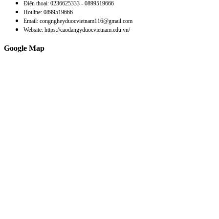
Điện thoại: 0236625333 - 0899519666
Hotline: 0899519666
Email: congngheyduocvietnam116@gmail.com
Website: https://caodangyduocvietnam.edu.vn/
Google Map