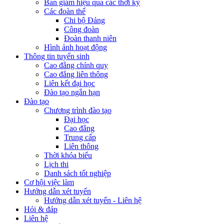
Ban giám hiệu qua các thời kỳ
Các đoàn thể
Chi bộ Đảng
Công đoàn
Đoàn thanh niên
Hình ảnh hoạt động
Thông tin tuyển sinh
Cao đẳng chính quy
Cao đẳng liên thông
Liên kết đại học
Đào tạo ngắn hạn
Đào tạo
Chương trình đào tạo
Đại học
Cao đẳng
Trung cấp
Liên thông
Thời khóa biểu
Lịch thi
Danh sách tốt nghiệp
Cơ hội việc làm
Hướng dẫn xét tuyển
Hướng dẫn xét tuyển - Liên hệ
Hỏi & đáp
Liên hệ