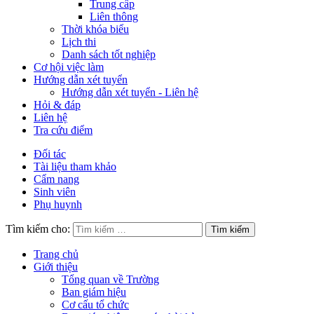
Trung cấp
Liên thông
Thời khóa biểu
Lịch thi
Danh sách tốt nghiệp
Cơ hội việc làm
Hướng dẫn xét tuyển
Hướng dẫn xét tuyển - Liên hệ
Hỏi & đáp
Liên hệ
Tra cứu điểm
Đối tác
Tài liệu tham khảo
Cẩm nang
Sinh viên
Phụ huynh
Tìm kiếm cho:
Trang chủ
Giới thiệu
Tổng quan về Trường
Ban giám hiệu
Cơ cấu tổ chức