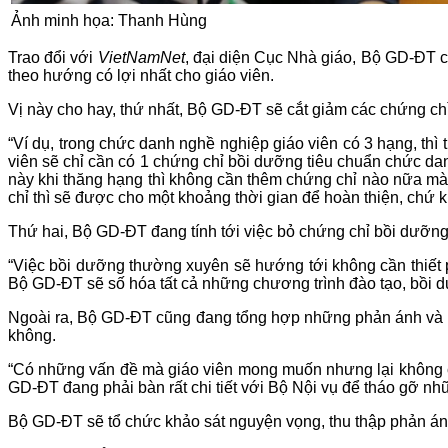
Ảnh minh họa: Thanh Hùng
Trao đổi với
VietNamNet
, đại diện Cục Nhà giáo, Bộ GD-ĐT c
theo hướng có lợi nhất cho giáo viên.
Vị này cho hay, thứ nhất, Bộ GD-ĐT sẽ cắt giảm các chứng ch
“Ví dụ, trong chức danh nghề nghiệp giáo viên có 3 hạng, th
viên sẽ chỉ cần có 1 chứng chỉ bồi dưỡng tiêu chuẩn chức da
này khi thăng hạng thì không cần thêm chứng chỉ nào nữa mà
chỉ thì sẽ được cho một khoảng thời gian để hoàn thiện, chứ k
Thứ hai, Bộ GD-ĐT đang tính tới việc bỏ chứng chỉ bồi dưỡng
“Việc bồi dưỡng thường xuyên sẽ hướng tới không cần thiết 
Bộ GD-ĐT sẽ số hóa tất cả những chương trình đào tạo, bồi dư
Ngoài ra, Bộ GD-ĐT cũng đang tổng hợp những phản ánh và ng
không.
“Có những vấn đề mà giáo viên mong muốn nhưng lại không c
GD-ĐT đang phải bàn rất chi tiết với Bộ Nội vụ để tháo gỡ nhữ
Bộ GD-ĐT sẽ tổ chức khảo sát nguyện vọng, thu thập phản ánh