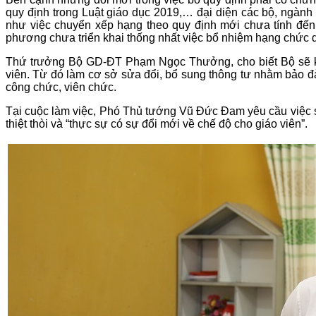
quy định trong Luật giáo dục 2019,… đại diện các bộ, ngành 
như việc chuyển xếp hạng theo quy định mới chưa tính đến 
phương chưa triển khai thống nhất việc bổ nhiệm hạng chức 
Thứ trưởng Bộ GD-ĐT Phạm Ngọc Thưởng, cho biết Bộ sẽ kh
viên. Từ đó làm cơ sở sửa đổi, bổ sung thông tư nhằm bảo đ
công chức, viên chức.
Tại cuộc làm việc, Phó Thủ tướng Vũ Đức Đam yêu cầu việc s
thiệt thòi và “thực sự có sự đổi mới về chế độ cho giáo viên”.