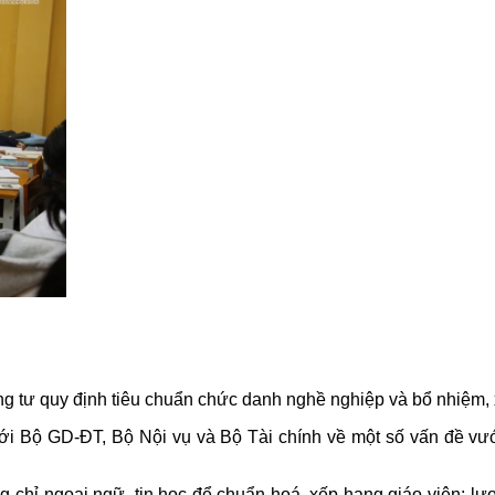
g tư quy định tiêu chuẩn chức danh nghề nghiệp và bổ nhiệm, x
ới Bộ GD-ĐT, Bộ Nội vụ và Bộ Tài chính về một số vấn đề vư
g chỉ ngoại ngữ, tin học để chuẩn hoá, xếp hạng giáo viên; lư