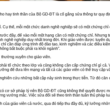
ho hay tinh thần của Bộ GD-ĐT là cố gắng sửa thông tư quy đ
ỉ. Cụ thể, mỗi một chức danh nghề nghiệp sẽ có một chứng chỉ 
ì trước đây, để vào mỗi một hạng cần có một chứng chỉ. Nhưng 
nh nghề nghiệp duy nhất trong đời. Khi giáo viên được tuyển 
 chỉ cần đáp ứng trình độ đào tạo, kinh nghiệm và các điều k
hông bắt buộc phải ra khỏi ngành”.
 thường xuyên cho giáo viên.
phải tổ chức theo lớp và cũng không cần cấp chứng chỉ gì cả.
ỡng để đưa lên mạng và tất cả các giáo viên có thể truy cập và
hiên cứu những bất cập nảy sinh trong thực tiễn. Từ đó căn c
ó cơ sở pháp lý nên Bộ GD-ĐT cũng không thể quyết được mà p
ng vướng mắc. Việc sửa đổi sẽ theo tinh thần tuân thủ pháp luật
 của giáo viên cả nước, qua đó tiếp thu đầy đủ, kỹ lưỡng nhữ