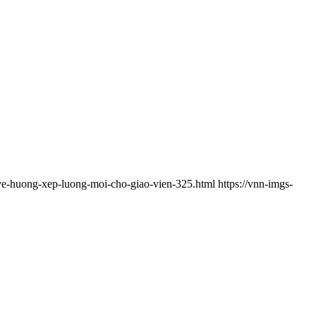
-ve-huong-xep-luong-moi-cho-giao-vien-325.html
https://vnn-imgs-