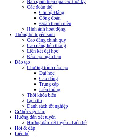
Ban giám hiệu qua các thời kỳ
Các đoàn thể
Chi bộ Đảng
Công đoàn
Đoàn thanh niên
Hình ảnh hoạt động
Thông tin tuyển sinh
Cao đẳng chính quy
Cao đẳng liên thông
Liên kết đại học
Đào tạo ngắn hạn
Đào tạo
Chương trình đào tạo
Đại học
Cao đẳng
Trung cấp
Liên thông
Thời khóa biểu
Lịch thi
Danh sách tốt nghiệp
Cơ hội việc làm
Hướng dẫn xét tuyển
Hướng dẫn xét tuyển - Liên hệ
Hỏi & đáp
Liên hệ