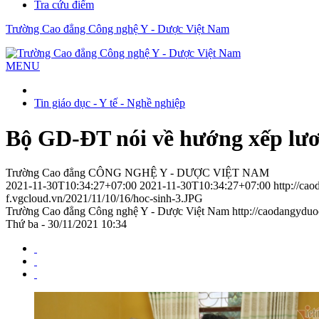
Tra cứu điểm
Trường Cao đẳng Công nghệ Y - Dược Việt Nam
MENU
Tin giáo dục - Y tế - Nghề nghiệp
Bộ GD-ĐT nói về hướng xếp lươ
Trường Cao đẳng CÔNG NGHỆ Y - DƯỢC VIỆT NAM
2021-11-30T10:34:27+07:00
2021-11-30T10:34:27+07:00
http://ca
f.vgcloud.vn/2021/11/10/16/hoc-sinh-3.JPG
Trường Cao đẳng Công nghệ Y - Dược Việt Nam
http://caodangydu
Thứ ba - 30/11/2021 10:34