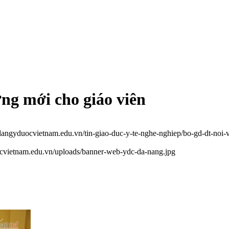
ng mới cho giáo viên
odangyduocvietnam.edu.vn/tin-giao-duc-y-te-nghe-nghiep/bo-gd-dt-noi
ocvietnam.edu.vn/uploads/banner-web-ydc-da-nang.jpg