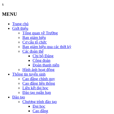
s
MENU
Trang chủ
Giới thiệu
Tổng quan về Trường
Ban giám hiệu
Cơ cấu tổ chức
Ban giám hiệu qua các thời kỳ
Các đoàn thể
Chi bộ Đảng
Công đoàn
Đoàn thanh niên
Hình ảnh hoạt động
Thông tin tuyển sinh
Cao đẳng chính quy
Cao đẳng liên thông
Liên kết đại học
Đào tạo ngắn hạn
Đào tạo
Chương trình đào tạo
Đại học
Cao đẳng