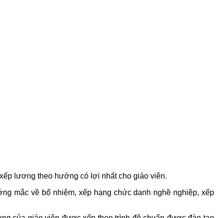
ếp lương theo hướng có lợi nhất cho giáo viên.
ớng mắc về bổ nhiệm, xếp hạng chức danh nghề nghiệp, xếp
ơng của giáo viên được xếp theo trình độ chuẩn được đào tạo