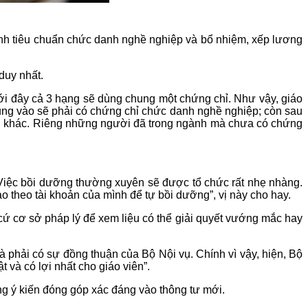
ịnh tiêu chuẩn chức danh nghề nghiệp và bổ nhiệm, xếp lương
duy nhất.
tới đây cả 3 hạng sẽ dùng chung một chứng chỉ. Như vậy, giáo
dụng vào sẽ phải có chứng chỉ chức danh nghề nghiệp; còn sau
iện khác. Riêng những người đã trong ngành mà chưa có chứng
 Việc bồi dưỡng thường xuyên sẽ được tổ chức rất nhẹ nhàng.
o theo tài khoản của mình để tự bồi dưỡng”, vị này cho hay.
ứ cơ sở pháp lý để xem liệu có thể giải quyết vướng mắc hay
hải có sự đồng thuận của Bộ Nội vụ. Chính vì vậy, hiện, Bộ
 và có lợi nhất cho giáo viên”.
ng ý kiến đóng góp xác đáng vào thông tư mới.