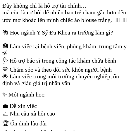
Đây không chỉ là hỗ trợ tài chính…
mà còn là cơ hội để nhiều bạn trẻ chạm gần hơn đến
ước mơ khoác lên mình chiếc áo blouse trắng. 👨‍⚕️👩‍⚕️
📚 Học ngành Y Sỹ Đa Khoa ra trường làm gì?
🏥 Làm việc tại bệnh viện, phòng khám, trung tâm y
tế
🩺 Hỗ trợ bác sĩ trong công tác khám chữa bệnh
💙 Chăm sóc và theo dõi sức khỏe người bệnh
🌟 Làm việc trong môi trường chuyên nghiệp, ổn
định và giàu giá trị nhân văn
✨ Một ngành học:
💼 Dễ xin việc
📈 Nhu cầu xã hội cao
🏆 Ổn định lâu dài