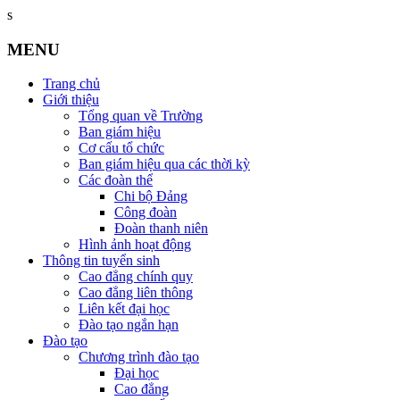
s
MENU
Trang chủ
Giới thiệu
Tổng quan về Trường
Ban giám hiệu
Cơ cấu tổ chức
Ban giám hiệu qua các thời kỳ
Các đoàn thể
Chi bộ Đảng
Công đoàn
Đoàn thanh niên
Hình ảnh hoạt động
Thông tin tuyển sinh
Cao đẳng chính quy
Cao đẳng liên thông
Liên kết đại học
Đào tạo ngắn hạn
Đào tạo
Chương trình đào tạo
Đại học
Cao đẳng