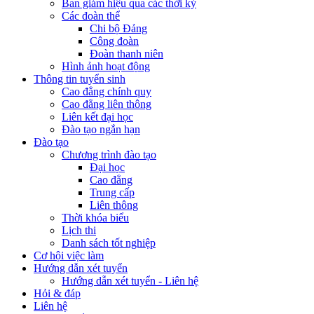
Ban giám hiệu qua các thời kỳ
Các đoàn thể
Chi bộ Đảng
Công đoàn
Đoàn thanh niên
Hình ảnh hoạt động
Thông tin tuyển sinh
Cao đẳng chính quy
Cao đẳng liên thông
Liên kết đại học
Đào tạo ngắn hạn
Đào tạo
Chương trình đào tạo
Đại học
Cao đẳng
Trung cấp
Liên thông
Thời khóa biểu
Lịch thi
Danh sách tốt nghiệp
Cơ hội việc làm
Hướng dẫn xét tuyển
Hướng dẫn xét tuyển - Liên hệ
Hỏi & đáp
Liên hệ