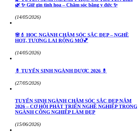
🌿 ✨ Giữ gìn tinh hoa – Chăm sóc bằng y đức ✨
(14/05/2026)
🌸💄 HỌC NGÀNH CHĂM SÓC SẮC ĐẸP – NGHỀ
HOT, TƯƠNG LAI RỘNG MỞ💕
(14/05/2026)
💊 TUYỂN SINH NGÀNH DƯỢC 2026 💊
(27/05/2026)
TUYỂN SINH NGÀNH CHĂM SÓC SẮC ĐẸP NĂM
2026 – CƠ HỘI PHÁT TRIỂN NGHỀ NGHIỆP TRONG
NGÀNH CÔNG NGHIỆP LÀM ĐẸP
(15/06/2026)