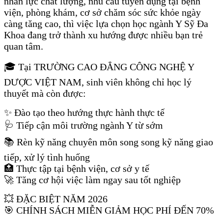
nhân lực chất lượng, nhu cầu tuyển dụng tại bệnh
viện, phòng khám, cơ sở chăm sóc sức khỏe ngày
càng tăng cao, thì việc lựa chọn học ngành Y Sỹ Đa
Khoa đang trở thành xu hướng được nhiều bạn trẻ
quan tâm.
🎓 Tại TRƯỜNG CAO ĐẲNG CÔNG NGHỆ Y
DƯỢC VIỆT NAM, sinh viên không chỉ học lý
thuyết mà còn được:
✨ Đào tạo theo hướng thực hành thực tế
🩺 Tiếp cận môi trường ngành Y từ sớm
📚 Rèn kỹ năng chuyên môn song song kỹ năng giao
tiếp, xử lý tình huống
🏥 Thực tập tại bệnh viện, cơ sở y tế
🚀 Tăng cơ hội việc làm ngay sau tốt nghiệp
💥 ĐẶC BIỆT NĂM 2026
🎯 CHÍNH SÁCH MIỄN GIẢM HỌC PHÍ ĐẾN 70%