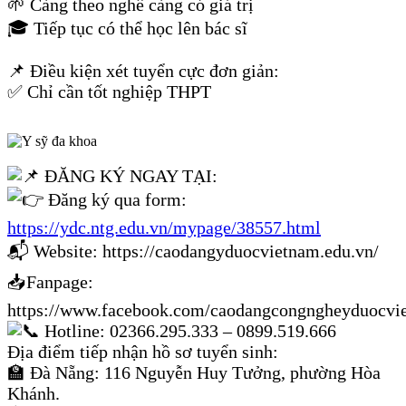
🌱 Càng theo nghề càng có giá trị
🎓 Tiếp tục có thể học lên bác sĩ
📌 Điều kiện xét tuyển cực đơn giản:
✅ Chỉ cần tốt nghiệp THPT
ĐĂNG KÝ NGAY TẠI:
Đăng ký qua form:
https://ydc.ntg.edu.vn/mypage/38557.html
📬 Website: https://caodangyduocvietnam.edu.vn/
📥Fanpage:
https://www.facebook.com/caodangcongngheyduocvi
Hotline: 02366.295.333 – 0899.519.666
Địa điểm tiếp nhận hồ sơ tuyển sinh:
🏫 Đà Nẵng: 116 Nguyễn Huy Tưởng, phường Hòa
Khánh.