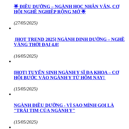
🌟 ĐIỀU DƯỠNG – NGÀNH HỌC NHÂN VĂN, CƠ
HỘI NGHỀ NGHIỆP RỘNG MỞ 🌟
(27/05/2025)
[HOT TREND 2025] NGÀNH DINH DƯỠNG – NGHỀ
VÀNG THỜI ĐẠI 4.0!
(16/05/2025)
[HOT] TUYỂN SINH NGÀNH Y SĨ ĐA KHOA – CƠ
HỘI BƯỚC VÀO NGÀNH Y TỪ HÔM NAY!
(15/05/2025)
NGÀNH ĐIỀU DƯỠNG - VÌ SAO MÌNH GỌI LÀ
"TRÁI TIM CỦA NGÀNH Y"
(15/05/2025)