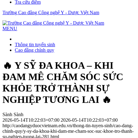
Tra cứu điểm
Trường Cao đẳng Công nghệ Y - Dược Việt Nam
MENU
Thông tin tuyển sinh
Cao đẳng chính quy
🔥 Y SỸ ĐA KHOA – KHI
ĐAM MÊ CHĂM SÓC SỨC
KHỎE TRỞ THÀNH SỰ
NGHIỆP TƯƠNG LAI 🔥
Sành Sành
2026-05-14T10:22:03+07:00
2026-05-14T10:22:03+07:00
http://caodangyduocvietnam.edu.vn/thong-tin-tuyen-sinh/cao-dang-
chinh-quy/y-sy-da-khoa-khi-dam-me-cham-soc-suc-khoe-tro-thanh-
su-nghiep-tuong-lai-281.html