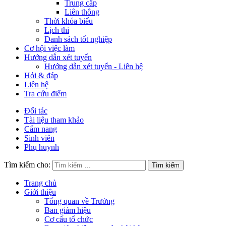
Trung cấp
Liên thông
Thời khóa biểu
Lịch thi
Danh sách tốt nghiệp
Cơ hội việc làm
Hướng dẫn xét tuyển
Hướng dẫn xét tuyển - Liên hệ
Hỏi & đáp
Liên hệ
Tra cứu điểm
Đối tác
Tài liệu tham khảo
Cẩm nang
Sinh viên
Phụ huynh
Tìm kiếm cho:
Trang chủ
Giới thiệu
Tổng quan về Trường
Ban giám hiệu
Cơ cấu tổ chức