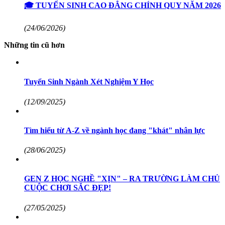
🎓 TUYỂN SINH CAO ĐẲNG CHÍNH QUY NĂM 2026
(24/06/2026)
Những tin cũ hơn
Tuyển Sinh Ngành Xét Nghiệm Y Học
(12/09/2025)
Tìm hiểu từ A-Z về ngành học đang "khát" nhân lực
(28/06/2025)
GEN Z HỌC NGHỀ "XỊN" – RA TRƯỜNG LÀM CHỦ
CUỘC CHƠI SẮC ĐẸP!
(27/05/2025)