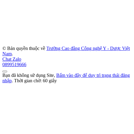
© Bản quyền thuộc về
Trường Cao đẳng Công nghệ Y - Dược Việt
Nam
.
Chat Zalo
0899519666
Bạn đã không sử dụng Site,
Bấm vào đây để duy trì trạng thái đăng
nhập
. Thời gian chờ:
60
giây