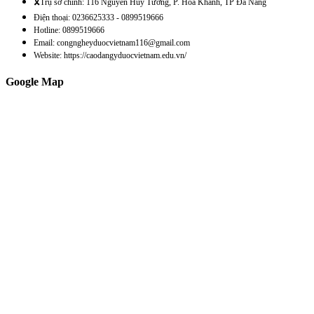
🎗️Trụ sở chính: 116 Nguyễn Huy Tưởng, P. Hòa Khánh, TP Đà Nẵng
Điện thoại: 0236625333 - 0899519666
Hotline: 0899519666
Email: congngheyduocvietnam116@gmail.com
Website: https://caodangyduocvietnam.edu.vn/
Google Map