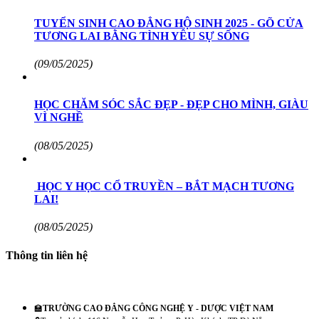
TUYỂN SINH CAO ĐẲNG HỘ SINH 2025 - GÕ CỬA
TƯƠNG LAI BẰNG TÌNH YÊU SỰ SỐNG
(09/05/2025)
HỌC CHĂM SÓC SẮC ĐẸP - ĐẸP CHO MÌNH, GIÀU
VÌ NGHỀ
(08/05/2025)
HỌC Y HỌC CỔ TRUYỀN – BẮT MẠCH TƯƠNG
LAI!
(08/05/2025)
Thông tin liên hệ
🏫
TRƯỜNG CAO ĐẲNG CÔNG NGHỆ Y - DƯỢC VIỆT NAM