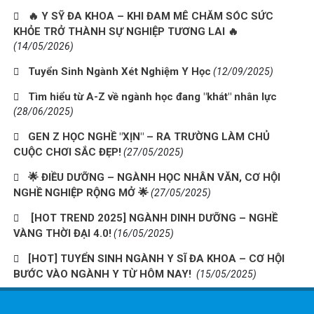
🔥 Y SỸ ĐA KHOA – KHI ĐAM MÊ CHĂM SÓC SỨC
KHỎE TRỞ THÀNH SỰ NGHIỆP TƯƠNG LAI 🔥
(14/05/2026)
Tuyển Sinh Ngành Xét Nghiệm Y Học
(12/09/2025)
Tìm hiểu từ A-Z về ngành học đang "khát" nhân lực
(28/06/2025)
GEN Z HỌC NGHỀ "XỊN" – RA TRƯỜNG LÀM CHỦ
CUỘC CHƠI SẮC ĐẸP!
(27/05/2025)
🌟 ĐIỀU DƯỠNG – NGÀNH HỌC NHÂN VĂN, CƠ HỘI
NGHỀ NGHIỆP RỘNG MỞ 🌟
(27/05/2025)
[HOT TREND 2025] NGÀNH DINH DƯỠNG – NGHỀ
VÀNG THỜI ĐẠI 4.0!
(16/05/2025)
[HOT] TUYỂN SINH NGÀNH Y SĨ ĐA KHOA – CƠ HỘI
BƯỚC VÀO NGÀNH Y TỪ HÔM NAY!
(15/05/2025)