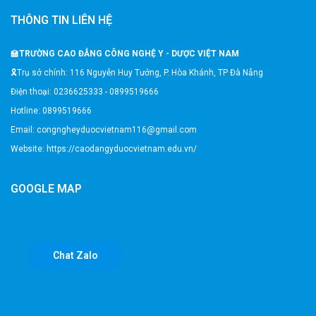
THÔNG TIN LIÊN HỆ
🏫
TRƯỜNG CAO ĐẲNG CÔNG NGHỆ Y - DƯỢC VIỆT NAM
🎗️Trụ sở chính: 116 Nguyễn Huy Tưởng, P. Hòa Khánh, TP Đà Nẵng
Điện thoại: 0236625333 - 0899519666
Hotline: 0899519666
Email: congngheyduocvietnam116@gmail.com
Website: https://caodangyduocvietnam.edu.vn/
GOOGLE MAP
Chat Zalo