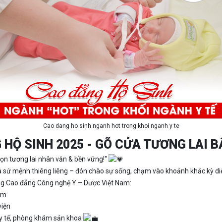
Cao dang ho sinh nganh hot trong khoi nganh y te
 HỘ SINH 2025 - GÕ CỬA TƯƠNG LAI B
ọn tương lai nhân văn & bền vững!"
là sứ mệnh thiêng liêng – đón chào sự sống, chạm vào khoảnh khắc kỳ di
ng Cao đẳng Công nghệ Y – Dược Việt Nam:
iệm
viện
m y tế, phòng khám sản khoa