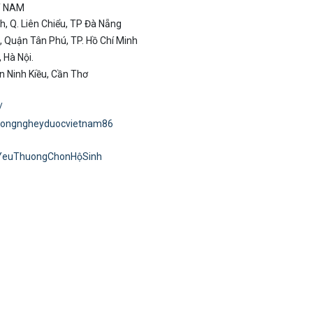
T NAM
h, Q. Liên Chiểu, TP Đà Nẵng
 Quận Tân Phú, TP. Hồ Chí Minh
 Hà Nội.
n Ninh Kiều, Cần Thơ
/
congngheyduocvietnam86
euThuongChonHộSinh