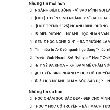
Những tin mới hơn
NGÀNH ĐIỀU DƯỠNG - VÌ SAO MÌNH GỌI L
[HOT] TUYỂN SINH NGÀNH Y SĨ ĐA KHOA
[HOT TREND 2025] NGÀNH DINH DƯỠNG – 
🌟 ĐIỀU DƯỠNG – NGÀNH HỌC NHÂN VĂN,
GEN Z HỌC NGHỀ "XỊN" – RA TRƯỜNG LÀ
Tìm hiểu từ A-Z về ngành học đang "khát" n
Tuyển Sinh Ngành Xét Nghiệm Y Học
(12/0
🔥 Y SỸ ĐA KHOA – KHI ĐAM MÊ CHĂM S
🌿 TUYỂN SINH NGÀNH Y HỌC CỔ TRUYỀN 20
🌸💄 HỌC NGÀNH CHĂM SÓC SẮC ĐẸP – N
Những tin cũ hơn
HỌC CHĂM SÓC SẮC ĐẸP - ĐẸP CHO MÌNH,
HỌC Y HỌC CỔ TRUYỀN – BẮT MẠCH TƯƠ