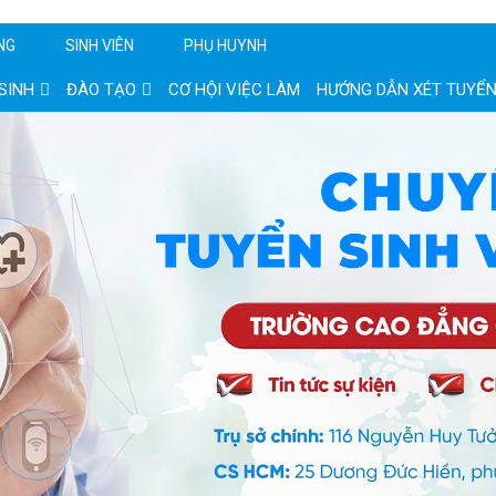
NG
SINH VIÊN
PHỤ HUYNH
SINH
ĐÀO TẠO
CƠ HỘI VIỆC LÀM
HƯỚNG DẪN XÉT TUYỂ