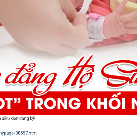
 điều kiện đăng ký!
n/mypage/38557.html