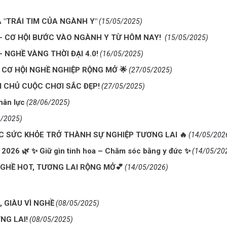
À "TRÁI TIM CỦA NGÀNH Y"
(15/05/2025)
 – CƠ HỘI BƯỚC VÀO NGÀNH Y TỪ HÔM NAY!
(15/05/2025)
NGHỀ VÀNG THỜI ĐẠI 4.0!
(16/05/2025)
 CƠ HỘI NGHỀ NGHIỆP RỘNG MỞ 🌟
(27/05/2025)
M CHỦ CUỘC CHƠI SẮC ĐẸP!
(27/05/2025)
hân lực
(28/06/2025)
9/2025)
ÓC SỨC KHỎE TRỞ THÀNH SỰ NGHIỆP TƯƠNG LAI 🔥
(14/05/202
26 🌿 ✨ Giữ gìn tinh hoa – Chăm sóc bằng y đức ✨
(14/05/20
GHỀ HOT, TƯƠNG LAI RỘNG MỞ💕
(14/05/2026)
 GIÀU VÌ NGHỀ
(08/05/2025)
NG LAI!
(08/05/2025)