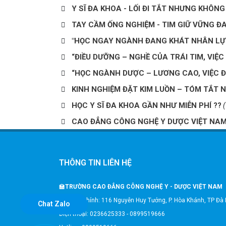
Y SĨ ĐA KHOA - LỐI ĐI TẮT NHƯNG KHÔN
TAY CẦM ỐNG NGHIỆM - TIM GIỮ VỮNG Đ
"HỌC NGAY NGÀNH ĐANG KHÁT NHÂN LỰC
“ĐIỀU DƯỠNG – NGHỀ CỦA TRÁI TIM, VIỆ
“HỌC NGÀNH DƯỢC – LƯƠNG CAO, VIỆC Đ
KINH NGHIỆM ĐẶT KIM LUỒN – TÓM TẮT
HỌC Y SĨ ĐA KHOA GẦN NHƯ MIỄN PHÍ ??
CAO ĐẲNG CÔNG NGHỆ Y DƯỢC VIỆT NAM
THÔNG TIN LIÊN HỆ
🏫
TRƯỜNG CAO ĐẲNG CÔNG NGHỆ Y - DƯỢC VIỆT NAM
🎗️Trụ sở chính: 116 Nguyễn Huy Tưởng, P. Hòa Khánh, TP Đà
Chat Zalo
Điện thoại: 0236625333 - 0899519666