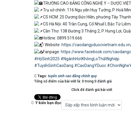
TRƯỜNG CAO ĐẲNG CÔNG NGHỆ Y – DƯỢC VIỆ
Trụ sở chính: 116 Ngu yễn Huy Tưởng, P. Hoà Min
CS HCM: 25 Dương Đức Hiền, phường Tây Thạnh,
CS Hà Nội: 40 Trần Cung, Cổ Nhuế I, Bắc Từ Liêm,
Cần Thơ: 138 Đường 3 Tháng 2, P. Hưng Lợi, Quậ
Hotline: 0899.519.666
Website:
https://caodangyduocvietnam.edu.vn
Fanpage:
https://www.facebook.com/caodang
#HộSinh2025
#NgànhHotKhôngLoThấtNghiệp
#TuyểnSinhCaoDang
#CaoDangYDuoc
#ChonNgheY
Tags:
tuyển sinh cao đẳng chính quy
Tổng số điểm của bài viết là: 0 trong 0 đánh giá
Click để đánh giá bài viết
Ý kiến bạn đọc