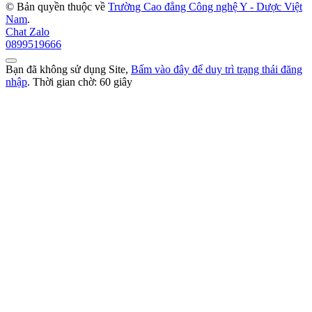
© Bản quyền thuộc về
Trường Cao đẳng Công nghệ Y - Dược Việt
Nam
.
Chat Zalo
0899519666
Bạn đã không sử dụng Site,
Bấm vào đây để duy trì trạng thái đăng
nhập
. Thời gian chờ:
60
giây