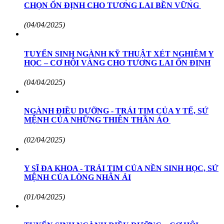
CHỌN ỔN ĐỊNH CHO TƯƠNG LAI BỀN VỮNG
(04/04/2025)
TUYỂN SINH NGÀNH KỸ THUẬT XÉT NGHIỆM Y
HỌC – CƠ HỘI VÀNG CHO TƯƠNG LAI ỔN ĐỊNH
(04/04/2025)
NGÀNH ĐIỀU DƯỠNG - TRÁI TIM CỦA Y TẾ, SỨ
MỆNH CỦA NHỮNG THIÊN THẦN ÁO
(02/04/2025)
Y SĨ ĐA KHOA - TRÁI TIM CỦA NỀN SINH HỌC, SỨ
MỆNH CỦA LÒNG NHÂN ÁI
(01/04/2025)