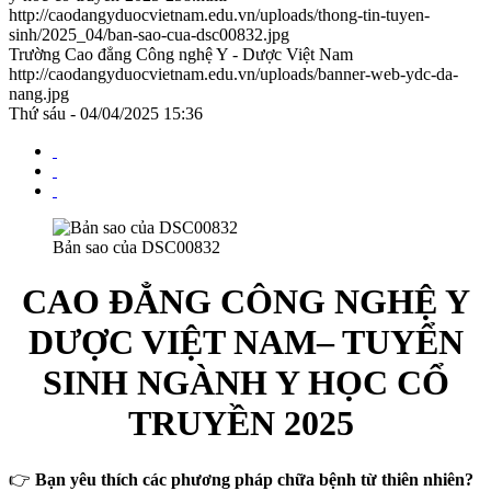
http://caodangyduocvietnam.edu.vn/uploads/thong-tin-tuyen-
sinh/2025_04/ban-sao-cua-dsc00832.jpg
Trường Cao đẳng Công nghệ Y - Dược Việt Nam
http://caodangyduocvietnam.edu.vn/uploads/banner-web-ydc-da-
nang.jpg
Thứ sáu - 04/04/2025 15:36
Bản sao của DSC00832
CAO ĐẲNG CÔNG NGHỆ Y
DƯỢC VIỆT NAM– TUYỂN
SINH NGÀNH Y HỌC CỔ
TRUYỀN 2025
👉
Bạn yêu thích các phương pháp chữa bệnh từ thiên nhiên?