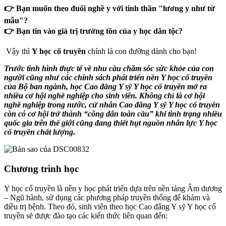
👉 Bạn muốn theo đuổi nghề y với tinh thần "lương y như từ
mẫu"?
👉 Bạn tin vào giá trị trường tồn của y học dân tộc?
Vậy thì
Y học cổ truyền
chính là con đường dành cho bạn!
Trước tình hình thực tế về nhu cầu chăm sóc sức khỏe của con
người cũng như các chính sách phát triển nền Y học cổ truyền
của Bộ ban ngành, học Cao đẳng Y sỹ Y học cổ truyền mở ra
nhiều cơ hội nghề nghiệp cho sinh viên. Không chỉ là cơ hội
nghề nghiệp trong nước, cử nhân Cao đẳng Y sỹ Y học cổ truyền
còn có cơ hội trở thành “công dân toàn cầu” khi tình trạng nhiều
quốc gia trên thế giới cũng đang thiết hụt nguồn nhân lực Y học
cổ truyền chất lượng.
Chương trình học
Y học cổ truyền là nền y học phát triển dựa trên nền tảng Âm dương
– Ngũ hành, sử dụng các phương pháp truyền thống để khám và
điều trị bệnh. Theo đó, sinh viên theo học Cao đẳng Y sỹ Y học cổ
truyền sẽ được đào tạo các kiến thức liên quan đến: