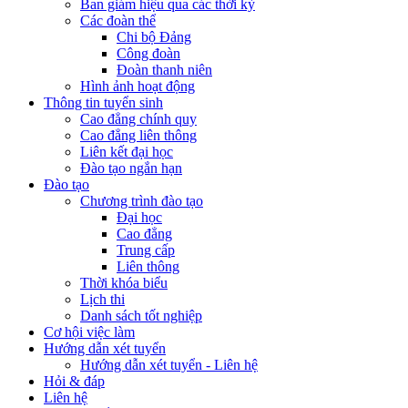
Ban giám hiệu qua các thời kỳ
Các đoàn thể
Chi bộ Đảng
Công đoàn
Đoàn thanh niên
Hình ảnh hoạt động
Thông tin tuyển sinh
Cao đẳng chính quy
Cao đẳng liên thông
Liên kết đại học
Đào tạo ngắn hạn
Đào tạo
Chương trình đào tạo
Đại học
Cao đẳng
Trung cấp
Liên thông
Thời khóa biểu
Lịch thi
Danh sách tốt nghiệp
Cơ hội việc làm
Hướng dẫn xét tuyển
Hướng dẫn xét tuyển - Liên hệ
Hỏi & đáp
Liên hệ