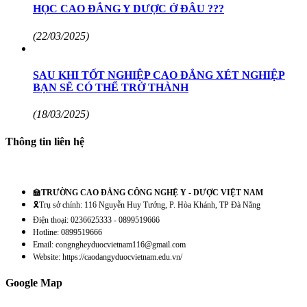
HỌC CAO ĐẲNG Y DƯỢC Ở ĐÂU ???
(22/03/2025)
SAU KHI TỐT NGHIỆP CAO ĐẲNG XÉT NGHIỆP
BẠN SẼ CÓ THỂ TRỞ THÀNH
(18/03/2025)
Thông tin liên hệ
🏫
TRƯỜNG CAO ĐẲNG CÔNG NGHỆ Y - DƯỢC VIỆT NAM
🎗️Trụ sở chính: 116 Nguyễn Huy Tưởng, P. Hòa Khánh, TP Đà Nẵng
Điện thoại: 0236625333 - 0899519666
Hotline: 0899519666
Email: congngheyduocvietnam116@gmail.com
Website: https://caodangyduocvietnam.edu.vn/
Google Map