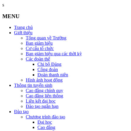
s
MENU
Trang chủ
Giới thiệu
Tổng quan về Trường
Ban giám hiệu
Cơ cấu tổ chức
Ban giám hiệu qua các thời kỳ
Các đoàn thể
Chi bộ Đảng
Công đoàn
Đoàn thanh niên
Hình ảnh hoạt động
Thông tin tuyển sinh
Cao đẳng chính quy
Cao đẳng liên thông
Liên kết đại học
Đào tạo ngắn hạn
Đào tạo
Chương trình đào tạo
Đại học
Cao đẳng