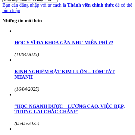
Bạn cần đăng nhập với tư cách là
Thành viên chính thức
để có thể
bình luận
Những tin mới hơn
HỌC Y SĨ ĐA KHOA GẦN NHƯ MIỄN PHÍ ??
(11/04/2025)
KINH NGHIỆM ĐẶT KIM LUỒN – TÓM TẮT
NHANH
(16/04/2025)
“HỌC NGÀNH DƯỢC – LƯƠNG CAO, VIỆC ĐẸP,
TƯƠNG LAI CHẮC CHẮN!”
(05/05/2025)