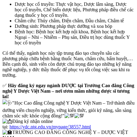
Dược học cổ truyền: Thực vật học, Dược lâm sàng, Dược
học cổ truyền, Chế biến dược liệu, Phương pháp điều chế các
dạng thuốc y học cổ truyền.
Châm cứu: Thủy châm, Điện châm, Đầu châm, Châm tế
Dưỡng sinh: Phương pháp thực dưỡng và xoa bóp
Bệnh học: Bệnh học kết hợp nội khoa, Bệnh học kết hợp
Ngoại – Nhi – Nhiễm – Phụ sản, Điều trị học dùng thuốc Y
học cổ truyền
Có thể thấy, ngành học này tập trung đào tạo chuyên sâu các
phương pháp chữa bệnh bằng thuốc Nam, châm cứu, bấm huyệt,…
Bên cạnh đó, sinh viên còn được chú trọng đào tạo những kỹ năng
nghề nghiệp, y đức thầy thuốc để phục vụ tốt công việc sau khi ra
trường.
✅
Hãy đăng ký ngay ngành DƯỢC tại Trường Cao đẳng Công
nghệ Y Dược Việt Nam – nơi ươm mầm những dược sĩ tương
lai!
"Học Cao đẳng Công nghệ Y Dược Việt Nam – Trở thành điều
dưỡng viên chuyên nghiệp, vững kiến thức, giỏi kỹ năng, sẵn sàng
chăm sóc sức khỏe cộng đồng!"
Đăng ký nhận online
tại:
https://ydc.ntg.edu.vn/mypage/38557.html
TRƯỜNG CAO ĐẲNG CÔNG NGHỆ Y – DƯỢC VIỆT