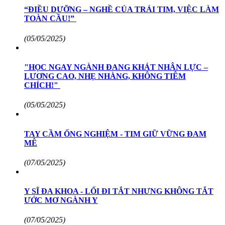
“ĐIỀU DƯỠNG – NGHỀ CỦA TRÁI TIM, VIỆC LÀM
TOÀN CẦU!”
(05/05/2025)
"HỌC NGAY NGÀNH ĐANG KHÁT NHÂN LỰC –
LƯƠNG CAO, NHẸ NHÀNG, KHÔNG TIÊM
CHÍCH!"
(05/05/2025)
TAY CẦM ỐNG NGHIỆM - TIM GIỮ VỮNG ĐAM
MÊ
(07/05/2025)
Y SĨ ĐA KHOA - LỐI ĐI TẮT NHƯNG KHÔNG TẮT
ƯỚC MƠ NGÀNH Y
(07/05/2025)