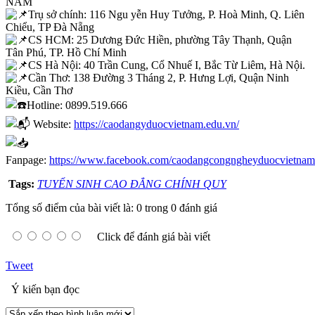
NAM
Trụ sở chính: 116 Ngu yễn Huy Tưởng, P. Hoà Minh, Q. Liên
Chiểu, TP Đà Nẵng
CS HCM: 25 Dương Đức Hiền, phường Tây Thạnh, Quận
Tân Phú, TP. Hồ Chí Minh
CS Hà Nội: 40 Trần Cung, Cổ Nhuế I, Bắc Từ Liêm, Hà Nội.
Cần Thơ: 138 Đường 3 Tháng 2, P. Hưng Lợi, Quận Ninh
Kiều, Cần Thơ
Hotline: 0899.519.666
Website:
https://caodangyduocvietnam.edu.vn/
Fanpage:
https://www.facebook.com/caodangcongngheyduocvietna
Tags:
TUYỂN SINH CAO ĐẲNG CHÍNH QUY
Tổng số điểm của bài viết là: 0 trong 0 đánh giá
Click để đánh giá bài viết
Tweet
Ý kiến bạn đọc