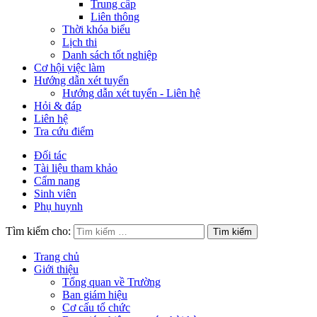
Trung cấp
Liên thông
Thời khóa biểu
Lịch thi
Danh sách tốt nghiệp
Cơ hội việc làm
Hướng dẫn xét tuyển
Hướng dẫn xét tuyển - Liên hệ
Hỏi & đáp
Liên hệ
Tra cứu điểm
Đối tác
Tài liệu tham khảo
Cẩm nang
Sinh viên
Phụ huynh
Tìm kiếm cho:
Trang chủ
Giới thiệu
Tổng quan về Trường
Ban giám hiệu
Cơ cấu tổ chức