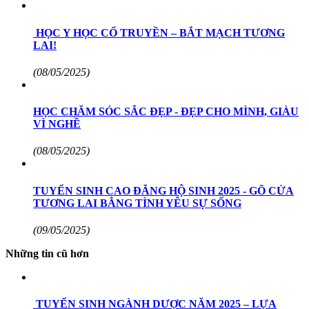
HỌC Y HỌC CỔ TRUYỀN – BẮT MẠCH TƯƠNG
LAI!
(08/05/2025)
HỌC CHĂM SÓC SẮC ĐẸP - ĐẸP CHO MÌNH, GIÀU
VÌ NGHỀ
(08/05/2025)
TUYỂN SINH CAO ĐẲNG HỘ SINH 2025 - GÕ CỬA
TƯƠNG LAI BẰNG TÌNH YÊU SỰ SỐNG
(09/05/2025)
Những tin cũ hơn
TUYỂN SINH NGÀNH DƯỢC NĂM 2025 – LỰA