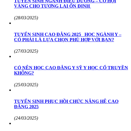
TUYỂN SINH NGÀNH ĐIỀU DƯỠNG – CƠ HỘI
VÀNG CHO TƯƠNG LAI ỔN ĐỊNH
(28/03/2025)
TUYỂN SINH CAO ĐẲNG 2025 HỌC NGÀNH Y –
CÓ PHẢI LÀ LỰA CHỌN PHÙ HỢP VỚI BẠN?
(27/03/2025)
CÓ NÊN HỌC CAO ĐẲNG Y SỸ Y HỌC CỔ TRUYỀN
KHÔNG?
(25/03/2025)
TUYỂN SINH PHỤC HỒI CHỨC NĂNG HỆ CAO
ĐẲNG 2025
(24/03/2025)