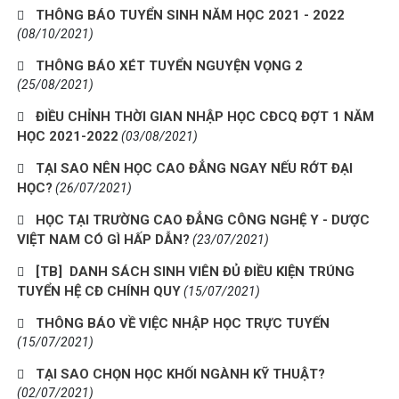
THÔNG BÁO TUYỂN SINH NĂM HỌC 2021 - 2022
(08/10/2021)
THÔNG BÁO XÉT TUYỂN NGUYỆN VỌNG 2
(25/08/2021)
ĐIỀU CHỈNH THỜI GIAN NHẬP HỌC CĐCQ ĐỢT 1 NĂM
HỌC 2021-2022
(03/08/2021)
TẠI SAO NÊN HỌC CAO ĐẲNG NGAY NẾU RỚT ĐẠI
HỌC?
(26/07/2021)
HỌC TẠI TRƯỜNG CAO ĐẲNG CÔNG NGHỆ Y - DƯỢC
VIỆT NAM CÓ GÌ HẤP DẪN?
(23/07/2021)
[TB] DANH SÁCH SINH VIÊN ĐỦ ĐIỀU KIỆN TRÚNG
TUYỂN HỆ CĐ CHÍNH QUY
(15/07/2021)
THÔNG BÁO VỀ VIỆC NHẬP HỌC TRỰC TUYẾN
(15/07/2021)
TẠI SAO CHỌN HỌC KHỐI NGÀNH KỸ THUẬT?
(02/07/2021)