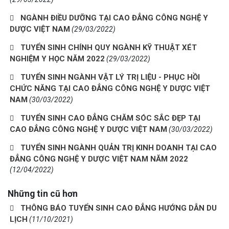
NGÀNH ĐIỀU DƯỠNG TẠI CAO ĐẲNG CÔNG NGHỆ Y
DƯỢC VIỆT NAM
(29/03/2022)
TUYỂN SINH CHÍNH QUY NGÀNH KỸ THUẬT XÉT
NGHIỆM Y HỌC NĂM 2022
(29/03/2022)
TUYỂN SINH NGÀNH VẬT LÝ TRỊ LIỆU - PHỤC HỒI
CHỨC NĂNG TẠI CAO ĐẲNG CÔNG NGHỆ Y DƯỢC VIỆT
NAM
(30/03/2022)
TUYỂN SINH CAO ĐẲNG CHĂM SÓC SẮC ĐẸP TẠI
CAO ĐẲNG CÔNG NGHỆ Y DƯỢC VIỆT NAM
(30/03/2022)
TUYỂN SINH NGÀNH QUẢN TRỊ KINH DOANH TẠI CAO
ĐẲNG CÔNG NGHỆ Y DƯỢC VIỆT NAM NĂM 2022
(12/04/2022)
Những tin cũ hơn
THÔNG BÁO TUYỂN SINH CAO ĐẲNG HƯỚNG DẪN DU
LỊCH
(11/10/2021)