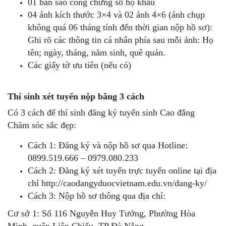
01 bản sao công chứng sổ hộ khẩu
04 ảnh kích thước 3×4 và 02 ảnh 4×6 (ảnh chụp
không quá 06 tháng tính đến thời gian nộp hồ sơ):
Ghi rõ các thông tin cá nhân phía sau mỗi ảnh: Họ
tên; ngày, tháng, năm sinh, quê quán.
Các giấy tờ ưu tiên (nếu có)
Thí sinh xét tuyển nộp bằng 3 cách
Có 3 cách để thí sinh đăng ký tuyển sinh Cao đẳng
Chăm sóc sắc đẹp:
Cách 1: Đăng ký và nộp hồ sơ qua Hotline:
0899.519.666 – 0979.080.233
Cách 2: Đăng ký xét tuyển trực tuyến online tại địa
chỉ http://caodangyduocvietnam.edu.vn/dang-ky/
Cách 3: Nộp hồ sơ thông qua địa chỉ:
Cơ sở 1: Số 116 Nguyễn Huy Tưởng, Phường Hòa
Minh, quận Liên Chiểu, TP Đà Nẵng.