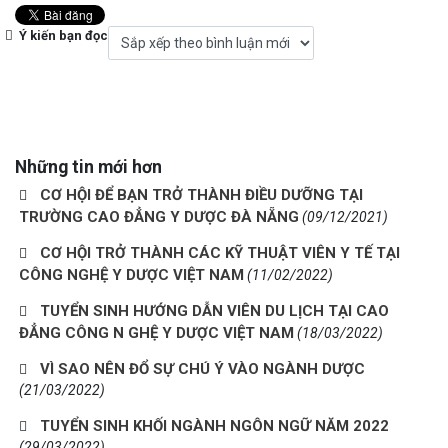
Ý kiến bạn đọc
Những tin mới hơn
CƠ HỘI ĐỂ BẠN TRỞ THÀNH ĐIỀU DƯỠNG TẠI
TRƯỜNG CAO ĐẲNG Y DƯỢC ĐÀ NẴNG
(09/12/2021)
CƠ HỘI TRỞ THÀNH CÁC KỸ THUẬT VIÊN Y TẾ TẠI
CÔNG NGHỆ Y DƯỢC VIỆT NAM
(11/02/2022)
TUYỂN SINH HƯỚNG DẪN VIÊN DU LỊCH TẠI CAO
ĐẲNG CÔNG N GHỆ Y DƯỢC VIỆT NAM
(18/03/2022)
VÌ SAO NÊN ĐỔ SỰ CHÚ Ý VÀO NGÀNH DƯỢC
(21/03/2022)
TUYỂN SINH KHỐI NGÀNH NGÔN NGỮ NĂM 2022
(29/03/2022)