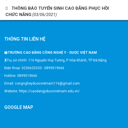
THÔNG BÁO TUYỂN SINH CAO ĐẲNG PHỤC HỒI
CHỨC NĂNG
(03/06/2021)
THÔNG TIN LIÊN HỆ
🏫
TRƯỜNG CAO ĐẲNG CÔNG NGHỆ Y - DƯỢC VIỆT NAM
🎗️Trụ sở chính: 116 Nguyễn Huy Tưởng, P. Hòa Khánh, TP Đà Nẵng
Điện thoại: 0236625333 - 0899519666
Hotline: 0899519666
Email: congngheyduocvietnam116@gmail.com
Website: https://caodangyduocvietnam.edu.vn/
GOOGLE MAP