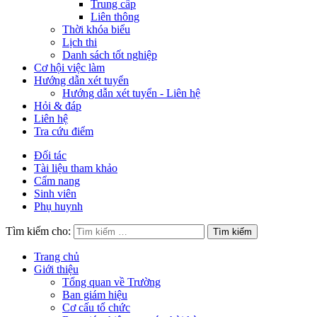
Trung cấp
Liên thông
Thời khóa biểu
Lịch thi
Danh sách tốt nghiệp
Cơ hội việc làm
Hướng dẫn xét tuyển
Hướng dẫn xét tuyển - Liên hệ
Hỏi & đáp
Liên hệ
Tra cứu điểm
Đối tác
Tài liệu tham khảo
Cẩm nang
Sinh viên
Phụ huynh
Tìm kiếm cho:
Trang chủ
Giới thiệu
Tổng quan về Trường
Ban giám hiệu
Cơ cấu tổ chức