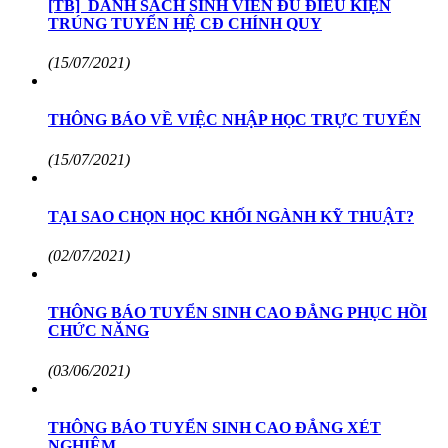
[TB] DANH SÁCH SINH VIÊN ĐỦ ĐIỀU KIỆN
TRÚNG TUYỂN HỆ CĐ CHÍNH QUY
(15/07/2021)
THÔNG BÁO VỀ VIỆC NHẬP HỌC TRỰC TUYẾN
(15/07/2021)
TẠI SAO CHỌN HỌC KHỐI NGÀNH KỸ THUẬT?
(02/07/2021)
THÔNG BÁO TUYỂN SINH CAO ĐẲNG PHỤC HỒI
CHỨC NĂNG
(03/06/2021)
THÔNG BÁO TUYỂN SINH CAO ĐẲNG XÉT
NGHIỆM