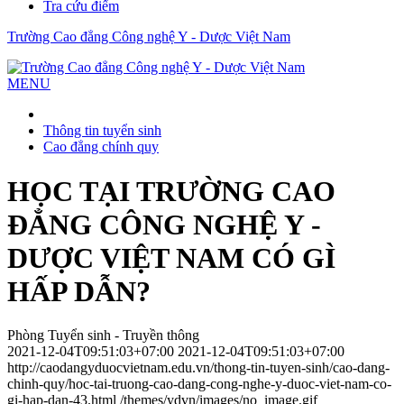
Tra cứu điểm
Trường Cao đẳng Công nghệ Y - Dược Việt Nam
MENU
Thông tin tuyển sinh
Cao đẳng chính quy
HỌC TẠI TRƯỜNG CAO
ĐẲNG CÔNG NGHỆ Y -
DƯỢC VIỆT NAM CÓ GÌ
HẤP DẪN?
Phòng Tuyển sinh - Truyền thông
2021-12-04T09:51:03+07:00
2021-12-04T09:51:03+07:00
http://caodangyduocvietnam.edu.vn/thong-tin-tuyen-sinh/cao-dang-
chinh-quy/hoc-tai-truong-cao-dang-cong-nghe-y-duoc-viet-nam-co-
gi-hap-dan-43.html
/themes/ydvn/images/no_image.gif