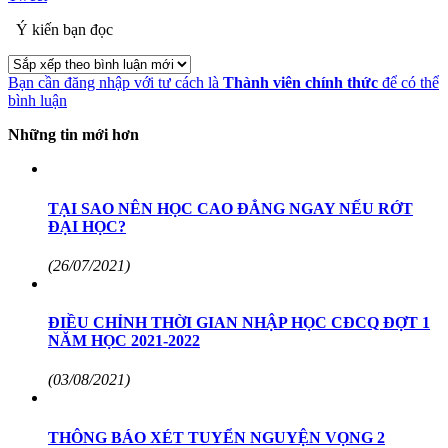
Ý kiến bạn đọc
Bạn cần đăng nhập với tư cách là
Thành viên chính thức
để có thể
bình luận
Những tin mới hơn
TẠI SAO NÊN HỌC CAO ĐẲNG NGAY NẾU RỚT
ĐẠI HỌC?
(26/07/2021)
ĐIỀU CHỈNH THỜI GIAN NHẬP HỌC CĐCQ ĐỢT 1
NĂM HỌC 2021-2022
(03/08/2021)
THÔNG BÁO XÉT TUYỂN NGUYỆN VỌNG 2