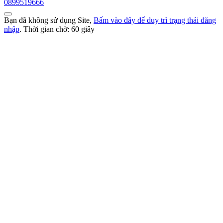
0899519666
Bạn đã không sử dụng Site,
Bấm vào đây để duy trì trạng thái đăng
nhập
. Thời gian chờ:
60
giây