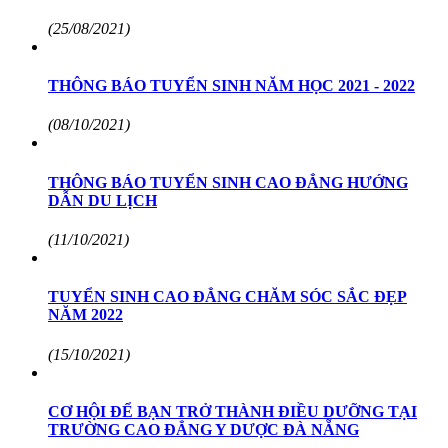
(25/08/2021)
THÔNG BÁO TUYỂN SINH NĂM HỌC 2021 - 2022
(08/10/2021)
THÔNG BÁO TUYỂN SINH CAO ĐẲNG HƯỚNG
DẪN DU LỊCH
(11/10/2021)
TUYỂN SINH CAO ĐẲNG CHĂM SÓC SẮC ĐẸP
NĂM 2022
(15/10/2021)
CƠ HỘI ĐỂ BẠN TRỞ THÀNH ĐIỀU DƯỠNG TẠI
TRƯỜNG CAO ĐẲNG Y DƯỢC ĐÀ NẴNG