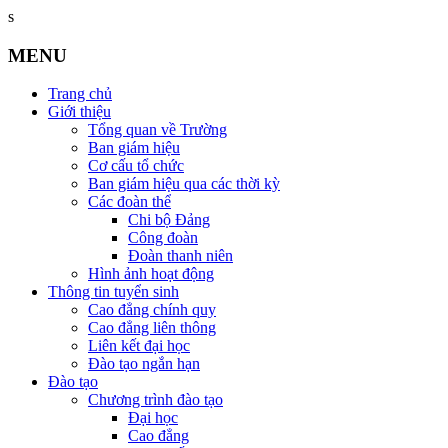
s
MENU
Trang chủ
Giới thiệu
Tổng quan về Trường
Ban giám hiệu
Cơ cấu tổ chức
Ban giám hiệu qua các thời kỳ
Các đoàn thể
Chi bộ Đảng
Công đoàn
Đoàn thanh niên
Hình ảnh hoạt động
Thông tin tuyển sinh
Cao đẳng chính quy
Cao đẳng liên thông
Liên kết đại học
Đào tạo ngắn hạn
Đào tạo
Chương trình đào tạo
Đại học
Cao đẳng