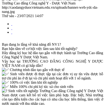
Trường Cao đẳng Công nghệ Y - Dược Việt Nam
http://caodangyduocvietnam.edu.vn/uploads/banner-web-ydc-da-
nang.jpg
Thứ sáu - 23/07/2021 14:07
Bạn đang lo lắng về khả năng đỗ NV1?
Bạn bận tâm về cơ hội việc làm sau khi tốt nghiệp?
Hãy đăng ký học hệ đào tạo gắn với thực hành tại Trường Cao đẳng
Công Nghệ Y Dược Việt Nam.
Vậy học tại TRƯỜNG CAO ĐẲNG CÔNG NGHỆ Y DƯỢC
VIỆT NAM có gì hấp dẫn?
Chương trình đào tạo gắn với thực tế
Sinh viên được đi thực tập tại các đơn vị uy tín vừa được hỗ
trợ chi phí ăn ở đi lại và chi phí sinh hoạt đối với 1 số ngành.
100% có việc làm khi tốt nghiệp
Miễn 100% chi phí ký túc xá cho sinh viên
Sinh viên tốt nghiệp Trường Cao đẳng Công nghệ Y Dược Việt
Nam được cam kết bố trí việc làm phù hợp. Đặc biệt, Nhà trường
còn tạo điều kiện cho các bạn có nhu cầu học liên thông, làm việc ở
nước ngoài với thu nhập cao.