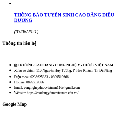
THÔNG BÁO TUYỂN SINH CAO ĐẲNG ĐIỀU
DƯỠNG
(03/06/2021)
Thông tin liên hệ
🏫
TRƯỜNG CAO ĐẲNG CÔNG NGHỆ Y - DƯỢC VIỆT NAM
🎗️Trụ sở chính: 116 Nguyễn Huy Tưởng, P. Hòa Khánh, TP Đà Nẵng
Điện thoại: 0236625333 - 0899519666
Hotline: 0899519666
Email: congngheyduocvietnam116@gmail.com
Website: https://caodangyduocvietnam.edu.vn/
Google Map