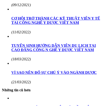
(09/12/2021)
CƠ HỘI TRỞ THÀNH CÁC KỸ THUẬT VIÊN Y TẾ
TẠI CÔNG NGHỆ Y DƯỢC VIỆT NAM
(11/02/2022)
TUYỂN SINH HƯỚNG DẪN VIÊN DU LỊCH TẠI
CAO ĐẲNG CÔNG N GHỆ Y DƯỢC VIỆT NAM
(18/03/2022)
VÌ SAO NÊN ĐỔ SỰ CHÚ Ý VÀO NGÀNH DƯỢC
(21/03/2022)
Những tin cũ hơn