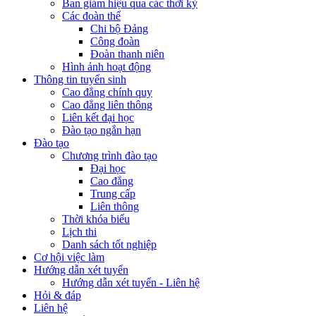
Ban giám hiệu qua các thời kỳ
Các đoàn thể
Chi bộ Đảng
Công đoàn
Đoàn thanh niên
Hình ảnh hoạt động
Thông tin tuyển sinh
Cao đẳng chính quy
Cao đẳng liên thông
Liên kết đại học
Đào tạo ngắn hạn
Đào tạo
Chương trình đào tạo
Đại học
Cao đẳng
Trung cấp
Liên thông
Thời khóa biểu
Lịch thi
Danh sách tốt nghiệp
Cơ hội việc làm
Hướng dẫn xét tuyển
Hướng dẫn xét tuyển - Liên hệ
Hỏi & đáp
Liên hệ