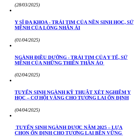
(28/03/2025)
Y SĨ ĐA KHOA - TRÁI TIM CỦA NỀN SINH HỌC, SỨ
MỆNH CỦA LÒNG NHÂN ÁI
(01/04/2025)
NGÀNH ĐIỀU DƯỠNG - TRÁI TIM CỦA Y TẾ, SỨ
MỆNH CỦA NHỮNG THIÊN THẦN ÁO
(02/04/2025)
TUYỂN SINH NGÀNH KỸ THUẬT XÉT NGHIỆM Y
HỌC – CƠ HỘI VÀNG CHO TƯƠNG LAI ỔN ĐỊNH
(04/04/2025)
TUYỂN SINH NGÀNH DƯỢC NĂM 2025 – LỰA
CHỌN ỔN ĐỊNH CHO TƯƠNG LAI BỀN VỮNG