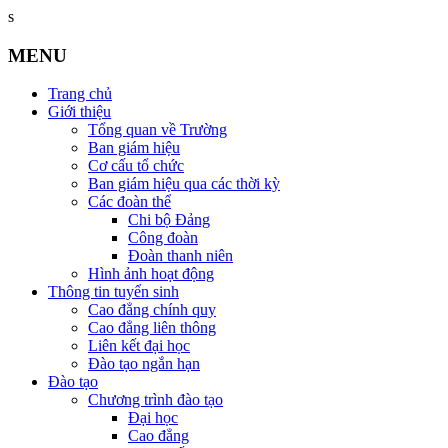
s
MENU
Trang chủ
Giới thiệu
Tổng quan về Trường
Ban giám hiệu
Cơ cấu tổ chức
Ban giám hiệu qua các thời kỳ
Các đoàn thể
Chi bộ Đảng
Công đoàn
Đoàn thanh niên
Hình ảnh hoạt động
Thông tin tuyển sinh
Cao đẳng chính quy
Cao đẳng liên thông
Liên kết đại học
Đào tạo ngắn hạn
Đào tạo
Chương trình đào tạo
Đại học
Cao đẳng