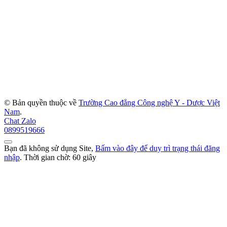
© Bản quyền thuộc về
Trường Cao đẳng Công nghệ Y - Dược Việt
Nam
.
Chat Zalo
0899519666
Bạn đã không sử dụng Site,
Bấm vào đây để duy trì trạng thái đăng
nhập
. Thời gian chờ:
60
giây