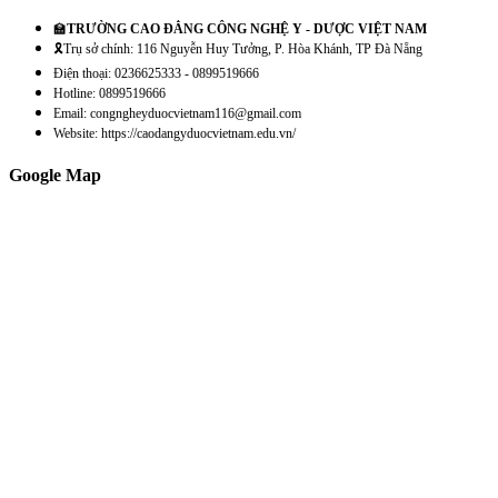
🏫
TRƯỜNG CAO ĐẲNG CÔNG NGHỆ Y - DƯỢC VIỆT NAM
🎗️Trụ sở chính: 116 Nguyễn Huy Tưởng, P. Hòa Khánh, TP Đà Nẵng
Điện thoại: 0236625333 - 0899519666
Hotline: 0899519666
Email: congngheyduocvietnam116@gmail.com
Website: https://caodangyduocvietnam.edu.vn/
Google Map