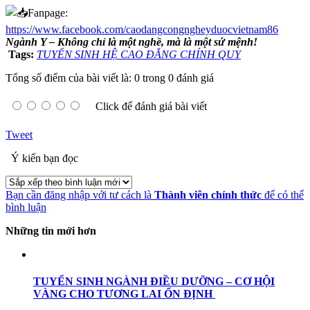
Fanpage:
https://www.facebook.com/caodangcongngheyduocvietnam86
Ngành Y – Không chỉ là một nghề, mà là một sứ mệnh!
Tags:
TUYỂN SINH HỆ CAO ĐẲNG CHÍNH QUY
Tổng số điểm của bài viết là: 0 trong 0 đánh giá
Click để đánh giá bài viết
Tweet
Ý kiến bạn đọc
Bạn cần đăng nhập với tư cách là
Thành viên chính thức
để có thể
bình luận
Những tin mới hơn
TUYỂN SINH NGÀNH ĐIỀU DƯỠNG – CƠ HỘI
VÀNG CHO TƯƠNG LAI ỔN ĐỊNH