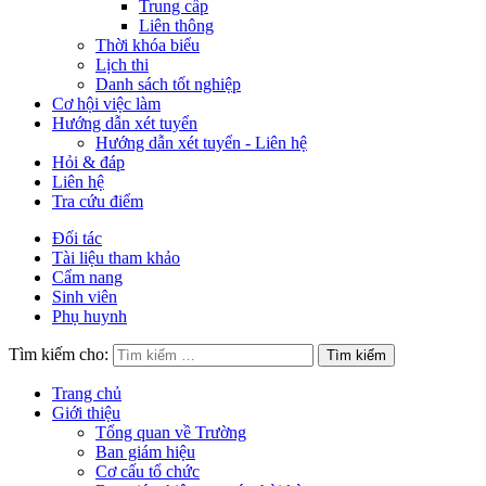
Trung cấp
Liên thông
Thời khóa biểu
Lịch thi
Danh sách tốt nghiệp
Cơ hội việc làm
Hướng dẫn xét tuyển
Hướng dẫn xét tuyển - Liên hệ
Hỏi & đáp
Liên hệ
Tra cứu điểm
Đối tác
Tài liệu tham khảo
Cẩm nang
Sinh viên
Phụ huynh
Tìm kiếm cho:
Trang chủ
Giới thiệu
Tổng quan về Trường
Ban giám hiệu
Cơ cấu tổ chức