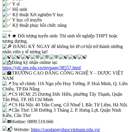
Y sĩ
Hộ sinh
Kỹ thuật Xét nghiệm Y học
Y học cổ truyền
Kỹ thuật phục hồi chức năng
——
Đối tượng tuyển sinh: Thí sinh tốt nghiệp THPT hoặc
tương đương.
ĐĂNG KÝ NGAY để không bỏ lỡ cơ hội trở thành những
nhân viên y tế tương lai!
Đăng ký nhận online tại:
https://ydc.ntg.edu.vn/mypage/38557.html
TRƯỜNG CAO ĐẲNG CÔNG NGHỆ Y – DƯỢC VIỆT
NAM
Trụ sở chính: 116 Ngu yễn Huy Tưởng, P. Hoà Minh, Q. Liên
Chiểu, TP Đà Nẵng
CS HCM: 25 Dương Đức Hiền, phường Tây Thạnh, Quận
Tân Phú, TP. Hồ Chí Minh
CS Hà Nội: 40 Trần Cung, Cổ Nhuế I, Bắc Từ Liêm, Hà Nội.
Cần Thơ: 138 Đường 3 Tháng 2, P. Hưng Lợi, Quận Ninh
Kiều, Cần Thơ
Hotline: 0899.519.666
Website:
https://caodangyduocvietnam.edu.vn/