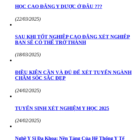
HỌC CAO ĐẲNG Y DƯỢC Ở ĐÂU ???
(22/03/2025)
SAU KHI TỐT NGHIỆP CAO ĐẲNG XÉT NGHIỆP
BẠN SẼ CÓ THỂ TRỞ THÀNH
(18/03/2025)
ĐIỀU KIỆN CẦN VÀ ĐỦ ĐỂ XÉT TUYỂN NGÀNH
CHĂM SÓC SẮC ĐẸP
(24/02/2025)
TUYỂN SINH XÉT NGHIỆM Y HỌC 2025
(24/02/2025)
Nghề Y Sĩ Đa Khoa: Nền Tảng Của Hệ Thống Y Tế