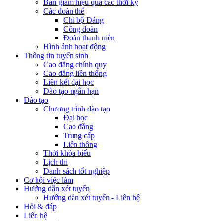
Ban giám hiệu qua các thời kỳ
Các đoàn thể
Chi bộ Đảng
Công đoàn
Đoàn thanh niên
Hình ảnh hoạt động
Thông tin tuyển sinh
Cao đẳng chính quy
Cao đẳng liên thông
Liên kết đại học
Đào tạo ngắn hạn
Đào tạo
Chương trình đào tạo
Đại học
Cao đẳng
Trung cấp
Liên thông
Thời khóa biểu
Lịch thi
Danh sách tốt nghiệp
Cơ hội việc làm
Hướng dẫn xét tuyển
Hướng dẫn xét tuyển - Liên hệ
Hỏi & đáp
Liên hệ