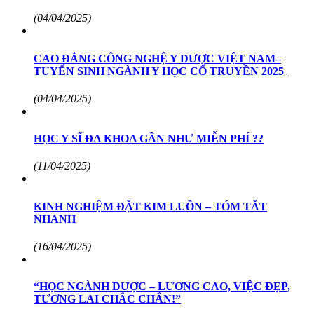
(04/04/2025)
CAO ĐẲNG CÔNG NGHỆ Y DƯỢC VIỆT NAM–
TUYỂN SINH NGÀNH Y HỌC CỔ TRUYỀN 2025
(04/04/2025)
HỌC Y SĨ ĐA KHOA GẦN NHƯ MIỄN PHÍ ??
(11/04/2025)
KINH NGHIỆM ĐẶT KIM LUỒN – TÓM TẮT
NHANH
(16/04/2025)
“HỌC NGÀNH DƯỢC – LƯƠNG CAO, VIỆC ĐẸP,
TƯƠNG LAI CHẮC CHẮN!”