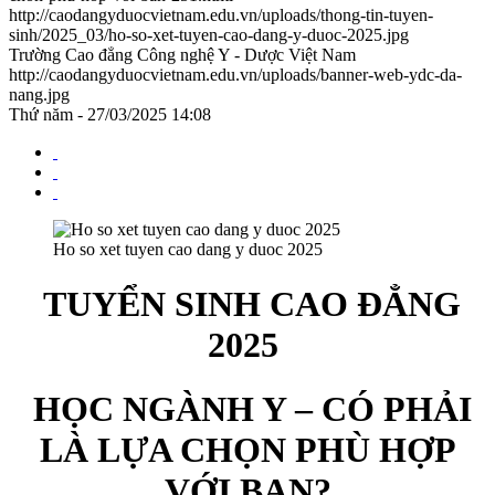
http://caodangyduocvietnam.edu.vn/uploads/thong-tin-tuyen-
sinh/2025_03/ho-so-xet-tuyen-cao-dang-y-duoc-2025.jpg
Trường Cao đẳng Công nghệ Y - Dược Việt Nam
http://caodangyduocvietnam.edu.vn/uploads/banner-web-ydc-da-
nang.jpg
Thứ năm - 27/03/2025 14:08
Ho so xet tuyen cao dang y duoc 2025
TUYỂN SINH CAO ĐẲNG
2025
HỌC NGÀNH Y – CÓ PHẢI
LÀ LỰA CHỌN PHÙ HỢP
VỚI BẠN?