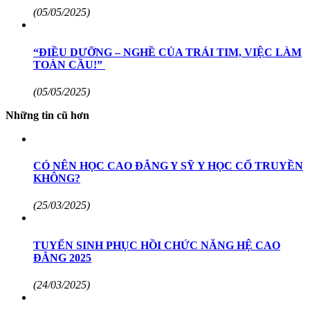
(05/05/2025)
“ĐIỀU DƯỠNG – NGHỀ CỦA TRÁI TIM, VIỆC LÀM
TOÀN CẦU!”
(05/05/2025)
Những tin cũ hơn
CÓ NÊN HỌC CAO ĐẲNG Y SỸ Y HỌC CỔ TRUYỀN
KHÔNG?
(25/03/2025)
TUYỂN SINH PHỤC HỒI CHỨC NĂNG HỆ CAO
ĐẲNG 2025
(24/03/2025)