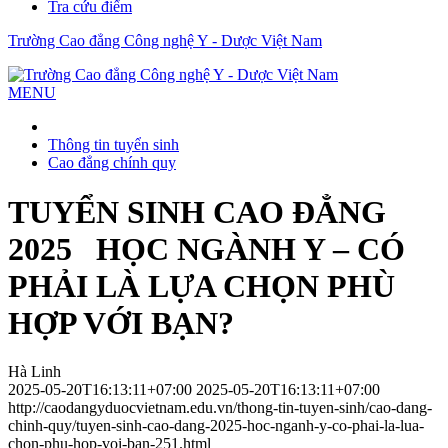
Tra cứu điểm
Trường Cao đẳng Công nghệ Y - Dược Việt Nam
MENU
Thông tin tuyển sinh
Cao đẳng chính quy
TUYỂN SINH CAO ĐẲNG
2025 HỌC NGÀNH Y – CÓ
PHẢI LÀ LỰA CHỌN PHÙ
HỢP VỚI BẠN?
Hà Linh
2025-05-20T16:13:11+07:00
2025-05-20T16:13:11+07:00
http://caodangyduocvietnam.edu.vn/thong-tin-tuyen-sinh/cao-dang-
chinh-quy/tuyen-sinh-cao-dang-2025-hoc-nganh-y-co-phai-la-lua-
chon-phu-hop-voi-ban-251.html