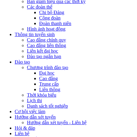
Ban giám hiệu qua các thời kỳ
Các đoàn thể
Chi bộ Đảng
Công đoàn
Đoàn thanh niên
Hình ảnh hoạt động
Thông tin tuyển sinh
Cao đẳng chính quy
Cao đẳng liên thông
Liên kết đại học
Đào tạo ngắn hạn
Đào tạo
Chương trình đào tạo
Đại học
Cao đẳng
Trung cấp
Liên thông
Thời khóa biểu
Lịch thi
Danh sách tốt nghiệp
Cơ hội việc làm
Hướng dẫn xét tuyển
Hướng dẫn xét tuyển - Liên hệ
Hỏi & đáp
Liên hệ