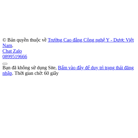
© Bản quyền thuộc về
Trường Cao đẳng Công nghệ Y - Dược Việt
Nam
.
Chat Zalo
0899519666
Bạn đã không sử dụng Site,
Bấm vào đây để duy trì trạng thái đăng
nhập
. Thời gian chờ:
60
giây