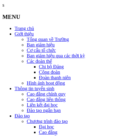
s
MENU
Trang chủ
Giới thiệu
Tổng quan về Trường
Ban giám hiệu
Cơ cấu tổ chức
Ban giám hiệu qua các thời kỳ
Các đoàn thể
Chi bộ Đảng
Công đoàn
Đoàn thanh niên
Hình ảnh hoạt động
Thông tin tuyển sinh
Cao đẳng chính quy
Cao đẳng liên thông
Liên kết đại học
Đào tạo ngắn hạn
Đào tạo
Chương trình đào tạo
Đại học
Cao đẳng