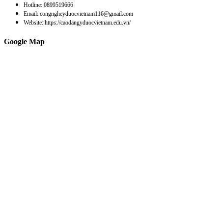
Hotline: 0899519666
Email: congngheyduocvietnam116@gmail.com
Website: https://caodangyduocvietnam.edu.vn/
Google Map