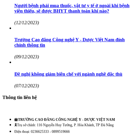
Người bệnh phải mua thuốc, vật tư y tế ở ngoài khi bệnh
viện thiếu, sẽ được BHYT thanh toán khi nào?
(12/12/2023)
Trường Cao đẳng Công nghệ Y - Dược Việt Nam đính
chính thông tin
(09/12/2023)
Đề nghị không giảm biên chế với ngành nghề đặc thù
(07/12/2023)
Thông tin liên hệ
🏫
TRƯỜNG CAO ĐẲNG CÔNG NGHỆ Y - DƯỢC VIỆT NAM
🎗️Trụ sở chính: 116 Nguyễn Huy Tưởng, P. Hòa Khánh, TP Đà Nẵng
Điện thoại: 0236625333 - 0899519666