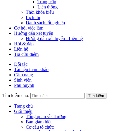
Trung cấp
Liên thông
Thời khóa biểu
Lịch thi
Danh sách tốt nghiệp
Cơ hội việc làm
Hướng dẫn xét tuyển
Hướng dẫn xét tuyển - Liên hệ
Hỏi & đáp
Liên hệ
Tra cứu điểm
Đối tác
Tài liệu tham khảo
Cẩm nang
Sinh viên
Phụ huynh
Tìm kiếm cho:
Trang chủ
Giới thiệu
Tổng quan về Trường
Ban giám hiệu
Cơ cấu tổ chức