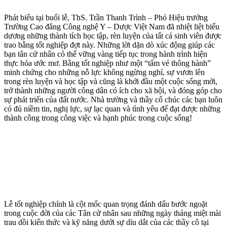
Phát biểu tại buổi lễ, ThS. Trần Thanh Trình – Phó Hiệu trưởng
Trường Cao đẳng Công nghệ Y – Dược Việt Nam đã nhiệt liệt biểu
dương những thành tích học tập, rèn luyện của tất cả sinh viên được
trao bằng tốt nghiệp đợt này. Những lời dặn dò xúc động giúp các
bạn tân cử nhân có thể vững vàng tiếp tục trong hành trình hiện
thực hóa ước mơ. Bằng tốt nghiệp như một “tấm vé thông hành”
minh chứng cho những nỗ lực không ngừng nghỉ, sự vươn lên
trong rèn luyện và học tập và cũng là khởi đầu một cuộc sống mới,
trở thành những người công dân có ích cho xã hội, và đóng góp cho
sự phát triển của đất nước. Nhà trường và thầy cố chúc các bạn luôn
có đủ niềm tin, nghị lực, sự lạc quan và tình yêu để đạt được những
thành công trong công việc và hạnh phúc trong cuộc sống!
Lễ tốt nghiệp chính là cột mốc quan trọng đánh dấu bước ngoặt
trong cuộc đời của các Tân cử nhân sau những ngày tháng miệt mài
trau dồi kiến thức và kỹ năng dưới sự dìu dắt của các thầy cô tại