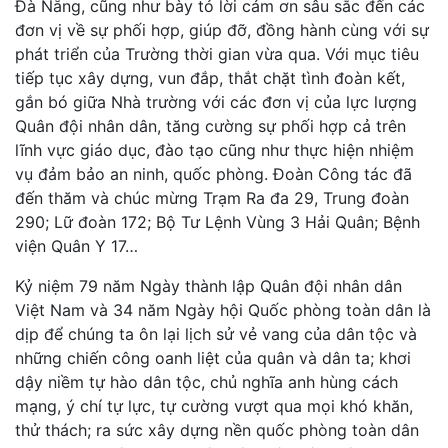
Đà Nẵng, cũng như bày tỏ lời cảm ơn sâu sắc đến các
đơn vị về sự phối hợp, giúp đỡ, đồng hành cùng với sự
phát triển của Trường thời gian vừa qua. Với mục tiêu
tiếp tục xây dựng, vun đắp, thắt chặt tình đoàn kết,
gắn bó giữa Nhà trường với các đơn vị của lực lượng
Quân đội nhân dân, tăng cường sự phối hợp cả trên
lĩnh vực giáo dục, đào tạo cũng như thực hiện nhiệm
vụ đảm bảo an ninh, quốc phòng. Đoàn Công tác đã
đến thăm và chúc mừng Trạm Ra đa 29, Trung đoàn
290; Lữ đoàn 172; Bộ Tư Lệnh Vùng 3 Hải Quân; Bệnh
viện Quân Y 17…
Kỷ niệm 79 năm Ngày thành lập Quân đội nhân dân
Việt Nam và 34 năm Ngày hội Quốc phòng toàn dân là
dịp để chúng ta ôn lại lịch sử vẻ vang của dân tộc và
những chiến công oanh liệt của quân và dân ta; khơi
dậy niềm tự hào dân tộc, chủ nghĩa anh hùng cách
mạng, ý chí tự lực, tự cường vượt qua mọi khó khăn,
thử thách; ra sức xây dựng nền quốc phòng toàn dân