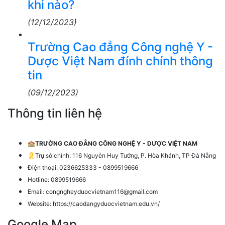
khi nào?
(12/12/2023)
Trường Cao đẳng Công nghệ Y -
Dược Việt Nam đính chính thông
tin
(09/12/2023)
Thông tin liên hệ
🏫
TRƯỜNG CAO ĐẲNG CÔNG NGHỆ Y - DƯỢC VIỆT NAM
🎗️Trụ sở chính: 116 Nguyễn Huy Tưởng, P. Hòa Khánh, TP Đà Nẵng
Điện thoại: 0236625333 - 0899519666
Hotline: 0899519666
Email: congngheyduocvietnam116@gmail.com
Website: https://caodangyduocvietnam.edu.vn/
Google Map