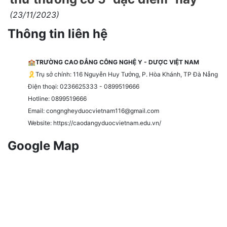
(23/11/2023)
Thông tin liên hệ
🏫
TRƯỜNG CAO ĐẲNG CÔNG NGHỆ Y - DƯỢC VIỆT NAM
🎗️Trụ sở chính: 116 Nguyễn Huy Tưởng, P. Hòa Khánh, TP Đà Nẵng
Điện thoại: 0236625333 - 0899519666
Hotline: 0899519666
Email: congngheyduocvietnam116@gmail.com
Website: https://caodangyduocvietnam.edu.vn/
Google Map