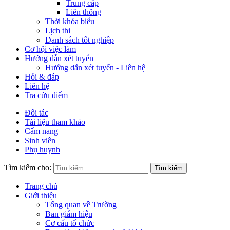
Trung cấp
Liên thông
Thời khóa biểu
Lịch thi
Danh sách tốt nghiệp
Cơ hội việc làm
Hướng dẫn xét tuyển
Hướng dẫn xét tuyển - Liên hệ
Hỏi & đáp
Liên hệ
Tra cứu điểm
Đối tác
Tài liệu tham khảo
Cẩm nang
Sinh viên
Phụ huynh
Tìm kiếm cho:
Trang chủ
Giới thiệu
Tổng quan về Trường
Ban giám hiệu
Cơ cấu tổ chức