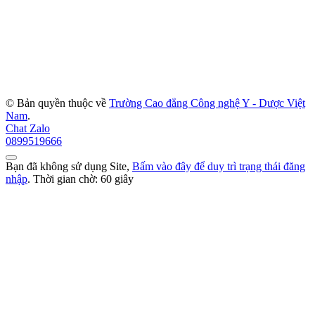
© Bản quyền thuộc về
Trường Cao đẳng Công nghệ Y - Dược Việt
Nam
.
Chat Zalo
0899519666
Bạn đã không sử dụng Site,
Bấm vào đây để duy trì trạng thái đăng
nhập
. Thời gian chờ:
60
giây