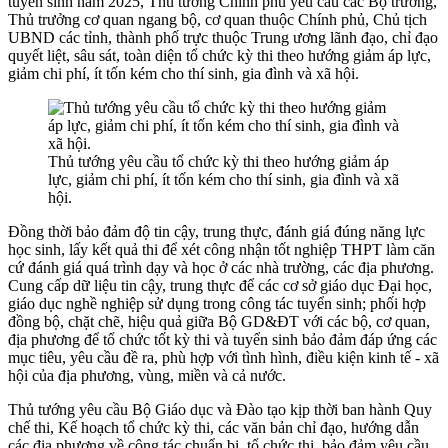
tuyển sinh năm 2025, Thủ tướng Chính phủ yêu cầu các Bộ trưởng,
Thủ trưởng cơ quan ngang bộ, cơ quan thuộc Chính phủ, Chủ tịch
UBND các tỉnh, thành phố trực thuộc Trung ương lãnh đạo, chỉ đạo
quyết liệt, sâu sát, toàn diện tổ chức kỳ thi theo hướng giảm áp lực,
giảm chi phí, ít tốn kém cho thí sinh, gia đình và xã hội.
Thủ tướng yêu cầu tổ chức kỳ thi theo hướng giảm áp
lực, giảm chi phí, ít tốn kém cho thí sinh, gia đình và xã
hội.
Đồng thời bảo đảm độ tin cậy, trung thực, đánh giá đúng năng lực
học sinh, lấy kết quả thi để xét công nhận tốt nghiệp THPT làm căn
cứ đánh giá quá trình dạy và học ở các nhà trường, các địa phương.
Cung cấp dữ liệu tin cậy, trung thực để các cơ sở giáo dục Đại học,
giáo dục nghề nghiệp sử dụng trong công tác tuyển sinh; phối hợp
đồng bộ, chặt chẽ, hiệu quả giữa Bộ GD&ĐT với các bộ, cơ quan,
địa phương để tổ chức tốt kỳ thi và tuyển sinh bảo đảm đáp ứng các
mục tiêu, yêu cầu đề ra, phù hợp với tình hình, điều kiện kinh tế - xã
hội của địa phương, vùng, miền và cả nước.
Thủ tướng yêu cầu Bộ Giáo dục và Đào tạo kịp thời ban hành Quy
chế thi, Kế hoạch tổ chức kỳ thi, các văn bản chỉ đạo, hướng dẫn
các địa phương về công tác chuẩn bị, tổ chức thi, bảo đảm yêu cầu