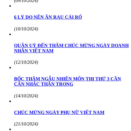
(09/10/2024)
6 LÝ DO NÊN ĂN RAU CẢI RỔ
(10/10/2024)
QUẬN UỶ ĐẾN THĂM CHÚC MỪNG NGÀY DOANH
NHÂN VIỆT NAM
(12/10/2024)
BỐC THĂM NGẪU NHIÊN MÔN THI THỨ 3 CẦN
CÂN NHẮC THẬN TRỌNG
(14/10/2024)
CHÚC MỪNG NGÀY PHỤ NỮ VIỆT NAM
(21/10/2024)