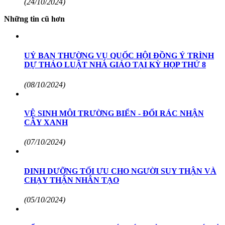
(24/10/2024)
Những tin cũ hơn
UỶ BAN THƯỜNG VỤ QUỐC HỘI ĐỒNG Ý TRÌNH
DỰ THẢO LUẬT NHÀ GIÁO TẠI KỲ HỌP THỨ 8
(08/10/2024)
VỆ SINH MÔI TRƯỜNG BIỂN - ĐỔI RÁC NHẬN
CÂY XANH
(07/10/2024)
DINH DƯỠNG TỐI ƯU CHO NGƯỜI SUY THẬN VÀ
CHẠY THẬN NHÂN TẠO
(05/10/2024)