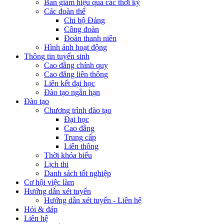
Ban giám hiệu qua các thời kỳ
Các đoàn thể
Chi bộ Đảng
Công đoàn
Đoàn thanh niên
Hình ảnh hoạt động
Thông tin tuyển sinh
Cao đẳng chính quy
Cao đẳng liên thông
Liên kết đại học
Đào tạo ngắn hạn
Đào tạo
Chương trình đào tạo
Đại học
Cao đẳng
Trung cấp
Liên thông
Thời khóa biểu
Lịch thi
Danh sách tốt nghiệp
Cơ hội việc làm
Hướng dẫn xét tuyển
Hướng dẫn xét tuyển - Liên hệ
Hỏi & đáp
Liên hệ