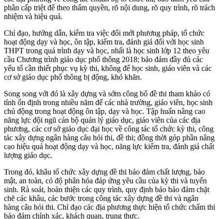
phân cấp triệt để theo thẩm quyền, rõ nội dung, rõ quy trình, rõ trách
nhiệm và hiệu quả.
Chỉ đạo, hướng dẫn, kiểm tra việc đổi mới phương pháp, tổ chức
hoạt động dạy và học, ôn tập, kiểm tra, đánh giá đối với học sinh
THPT trong quá trình dạy và học, nhất là học sinh lớp 12 theo yêu
cầu Chương trình giáo dục phổ thông 2018; bảo đảm đầy đủ các
yếu tố cần thiết phục vụ kỳ thi, không để học sinh, giáo viên và các
cơ sở giáo dục phổ thông bị động, khó khăn.
Song song với đó là xây dựng và sớm công bố đề thi tham khảo có
tính ổn định trong nhiều năm để các nhà trường, giáo viên, học sinh
chủ động trong hoạt động ôn tập, dạy và học. Tập huấn nâng cao
năng lực đội ngũ cán bộ quản lý giáo dục, giáo viên của các địa
phương, các cơ sở giáo dục đại học về công tác tổ chức kỳ thi, công
tác xây dựng ngân hàng câu hỏi thi, đề thi; đồng thời góp phần nâng
cao hiệu quả hoạt động dạy và học, năng lực kiểm tra, đánh giá chất
lượng giáo dục.
Trong đó, khâu tổ chức xây dựng đề thi bảo đảm chất lượng, bảo
mật, an toàn, có độ phân hóa đáp ứng yêu cầu của kỳ thi và tuyển
sinh. Rà soát, hoàn thiện các quy trình, quy định bảo bảo đảm chặt
chẽ các khâu, các bước trong công tác xây dựng đề thi và ngân
hàng câu hỏi thi. Chỉ đạo các địa phương thực hiện tổ chức chấm thi
bảo đảm chính xác, khách quan, trung thực.