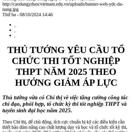
http://caodangyduocvietnam.edu.vn/uploads/banner-web-ydc-da-
nang.jpg
Thứ ba - 08/10/2024 14:46
THỦ TƯỚNG YÊU CẦU TỔ
CHỨC THI TỐT NGHIỆP
THPT NĂM 2025 THEO
HƯỚNG GIẢM ÁP LỰC
Thủ tướng vừa có Chỉ thị về việc tăng cường công tác
chỉ đạo, phối hợp, tổ chức kỳ thi tốt nghiệp THPT và
tuyển sinh đại học năm 2025.
Theo Chỉ thị, để chủ động, tích cực chuẩn bị kỹ các điều kiện cần
thiết bảo đảm nâng cao chất lượng dạy và học và tổ chức tốt kỳ thi,