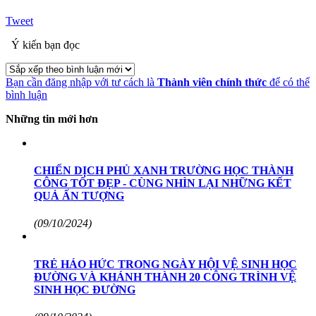
Tweet
Ý kiến bạn đọc
Bạn cần đăng nhập với tư cách là
Thành viên chính thức
để có thể
bình luận
Những tin mới hơn
CHIẾN DỊCH PHỦ XANH TRƯỜNG HỌC THÀNH
CÔNG TỐT ĐẸP - CÙNG NHÌN LẠI NHỮNG KẾT
QUẢ ẤN TƯỢNG
(09/10/2024)
TRẺ HÁO HỨC TRONG NGÀY HỘI VỆ SINH HỌC
ĐƯỜNG VÀ KHÁNH THÀNH 20 CÔNG TRÌNH VỆ
SINH HỌC ĐƯỜNG