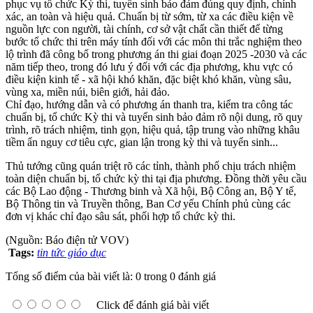
phục vụ tổ chức Kỳ thi, tuyển sinh bảo đảm đúng quy định, chính
xác, an toàn và hiệu quả. Chuẩn bị từ sớm, từ xa các điều kiện về
nguồn lực con người, tài chính, cơ sở vật chất cần thiết để từng
bước tổ chức thi trên máy tính đối với các môn thi trắc nghiệm theo
lộ trình đã công bố trong phương án thi giai đoạn 2025 -2030 và các
năm tiếp theo, trong đó lưu ý đối với các địa phương, khu vực có
điều kiện kinh tế - xã hội khó khăn, đặc biệt khó khăn, vùng sâu,
vùng xa, miền núi, biên giới, hải đảo.
Chỉ đạo, hướng dẫn và có phương án thanh tra, kiểm tra công tác
chuẩn bị, tổ chức Kỳ thi và tuyển sinh bảo đảm rõ nội dung, rõ quy
trình, rõ trách nhiệm, tinh gọn, hiệu quả, tập trung vào những khâu
tiềm ẩn nguy cơ tiêu cực, gian lận trong kỳ thi và tuyển sinh...
Thủ tướng cũng quán triệt rõ các tỉnh, thành phố chịu trách nhiệm
toàn diện chuẩn bị, tổ chức kỳ thi tại địa phương. Đồng thời yêu cầu
các Bộ Lao động - Thương binh và Xã hội, Bộ Công an, Bộ Y tế,
Bộ Thông tin và Truyền thông, Ban Cơ yếu Chính phủ cùng các
đơn vị khác chỉ đạo sâu sát, phối hợp tổ chức kỳ thi.
(Nguồn: Báo điện tử VOV)
Tags:
tin tức giáo dục
Tổng số điểm của bài viết là: 0 trong 0 đánh giá
Click để đánh giá bài viết