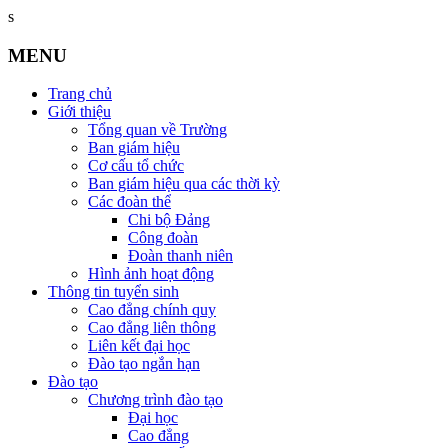
s
MENU
Trang chủ
Giới thiệu
Tổng quan về Trường
Ban giám hiệu
Cơ cấu tổ chức
Ban giám hiệu qua các thời kỳ
Các đoàn thể
Chi bộ Đảng
Công đoàn
Đoàn thanh niên
Hình ảnh hoạt động
Thông tin tuyển sinh
Cao đẳng chính quy
Cao đẳng liên thông
Liên kết đại học
Đào tạo ngắn hạn
Đào tạo
Chương trình đào tạo
Đại học
Cao đẳng