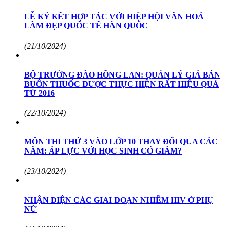
LỄ KÝ KẾT HỢP TÁC VỚI HIỆP HỘI VĂN HOÁ
LÀM ĐẸP QUỐC TẾ HÀN QUỐC
(21/10/2024)
BỘ TRƯỞNG ĐÀO HỒNG LAN: QUẢN LÝ GIÁ BÁN
BUÔN THUỐC ĐƯỢC THỰC HIỆN RẤT HIỆU QUẢ
TỪ 2016
(22/10/2024)
MÔN THI THỨ 3 VÀO LỚP 10 THAY ĐỔI QUA CÁC
NĂM: ÁP LỰC VỚI HỌC SINH CÓ GIẢM?
(23/10/2024)
NHẬN DIỆN CÁC GIAI ĐOẠN NHIỄM HIV Ở PHỤ
NỮ