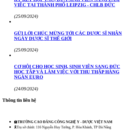
VIỆC TẠI THÀNH PHỐ LEIPZIG - CHLB ĐỨC
(25/09/2024)
GỬI LỜI CHÚC MỪNG TỚI CÁC DƯỢC SĨ NHÂN
NGÀY DƯỢC SĨ THẾ GIỚI
(25/09/2024)
CƠ HỘI CHO HỌC SINH, SINH VIÊN SANG ĐỨC
HỌC TẬP VÀ LÀM VIỆC VỚI THU THẬP HÀNG
NGÀN EURO
(24/09/2024)
Thông tin liên hệ
🏫
TRƯỜNG CAO ĐẲNG CÔNG NGHỆ Y - DƯỢC VIỆT NAM
🎗️Trụ sở chính: 116 Nguyễn Huy Tưởng, P. Hòa Khánh, TP Đà Nẵng