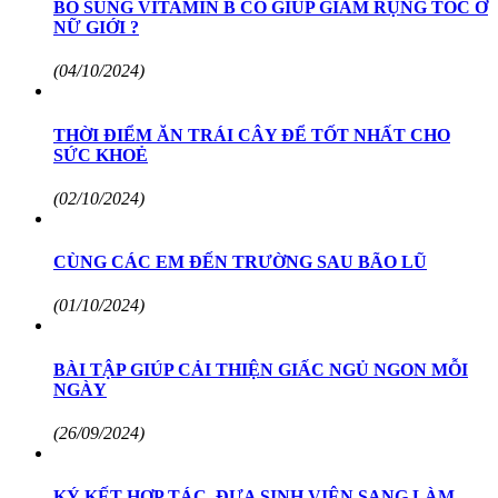
BỔ SUNG VITAMIN B CÓ GIÚP GIẢM RỤNG TÓC Ở
NỮ GIỚI ?
(04/10/2024)
THỜI ĐIỂM ĂN TRÁI CÂY ĐỂ TỐT NHẤT CHO
SỨC KHOẺ
(02/10/2024)
CÙNG CÁC EM ĐẾN TRƯỜNG SAU BÃO LŨ
(01/10/2024)
BÀI TẬP GIÚP CẢI THIỆN GIẤC NGỦ NGON MỖI
NGÀY
(26/09/2024)
KÝ KẾT HỢP TÁC, ĐƯA SINH VIÊN SANG LÀM