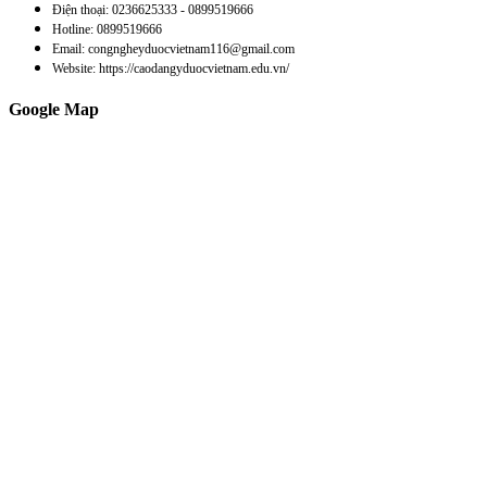
Điện thoại: 0236625333 - 0899519666
Hotline: 0899519666
Email: congngheyduocvietnam116@gmail.com
Website: https://caodangyduocvietnam.edu.vn/
Google Map