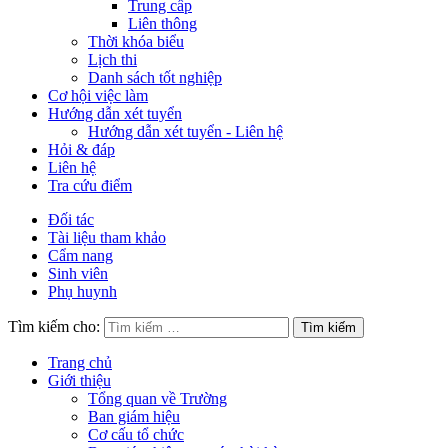
Trung cấp
Liên thông
Thời khóa biểu
Lịch thi
Danh sách tốt nghiệp
Cơ hội việc làm
Hướng dẫn xét tuyển
Hướng dẫn xét tuyển - Liên hệ
Hỏi & đáp
Liên hệ
Tra cứu điểm
Đối tác
Tài liệu tham khảo
Cẩm nang
Sinh viên
Phụ huynh
Tìm kiếm cho:
Trang chủ
Giới thiệu
Tổng quan về Trường
Ban giám hiệu
Cơ cấu tổ chức