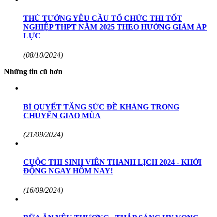
THỦ TƯỚNG YÊU CẦU TỔ CHỨC THI TỐT
NGHIỆP THPT NĂM 2025 THEO HƯỚNG GIẢM ÁP
LỰC
(08/10/2024)
Những tin cũ hơn
BÍ QUYẾT TĂNG SỨC ĐỀ KHÁNG TRONG
CHUYỂN GIAO MÙA
(21/09/2024)
CUỘC THI SINH VIÊN THANH LỊCH 2024 - KHỞI
ĐỘNG NGAY HÔM NAY!
(16/09/2024)