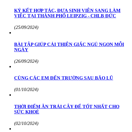
KÝ KẾT HỢP TÁC, ĐƯA SINH VIÊN SANG LÀM
VIỆC TẠI THÀNH PHỐ LEIPZIG - CHLB ĐỨC
(25/09/2024)
BÀI TẬP GIÚP CẢI THIỆN GIẤC NGỦ NGON MỖI
NGÀY
(26/09/2024)
CÙNG CÁC EM ĐẾN TRƯỜNG SAU BÃO LŨ
(01/10/2024)
THỜI ĐIỂM ĂN TRÁI CÂY ĐỂ TỐT NHẤT CHO
SỨC KHOẺ
(02/10/2024)