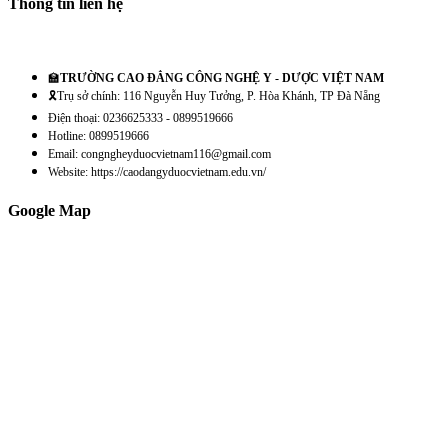
Thông tin liên hệ
🏫
TRƯỜNG CAO ĐẲNG CÔNG NGHỆ Y - DƯỢC VIỆT NAM
🎗️Trụ sở chính: 116 Nguyễn Huy Tưởng, P. Hòa Khánh, TP Đà Nẵng
Điện thoại: 0236625333 - 0899519666
Hotline: 0899519666
Email: congngheyduocvietnam116@gmail.com
Website: https://caodangyduocvietnam.edu.vn/
Google Map