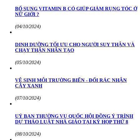
BỔ SUNG VITAMIN B CÓ GIÚP GIẢM RỤNG TÓC Ở
NỮ GIỚI ?
(04/10/2024)
DINH DƯỠNG TỐI ƯU CHO NGƯỜI SUY THẬN VÀ
CHẠY THẬN NHÂN TẠO
(05/10/2024)
VỆ SINH MÔI TRƯỜNG BIỂN - ĐỔI RÁC NHẬN
CÂY XANH
(07/10/2024)
UỶ BAN THƯỜNG VỤ QUỐC HỘI ĐỒNG Ý TRÌNH
DỰ THẢO LUẬT NHÀ GIÁO TẠI KỲ HỌP THỨ 8
(08/10/2024)