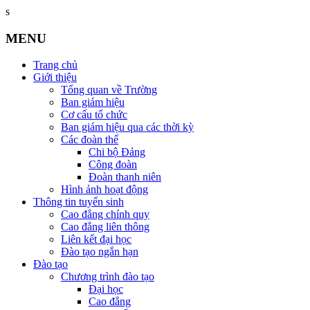
s
MENU
Trang chủ
Giới thiệu
Tổng quan về Trường
Ban giám hiệu
Cơ cấu tổ chức
Ban giám hiệu qua các thời kỳ
Các đoàn thể
Chi bộ Đảng
Công đoàn
Đoàn thanh niên
Hình ảnh hoạt động
Thông tin tuyển sinh
Cao đẳng chính quy
Cao đẳng liên thông
Liên kết đại học
Đào tạo ngắn hạn
Đào tạo
Chương trình đào tạo
Đại học
Cao đẳng