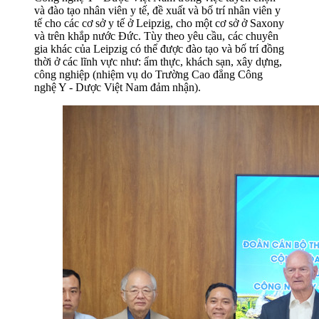
và đào tạo nhân viên y tế, đề xuất và bố trí nhân viên y
tế cho các cơ sở y tế ở Leipzig, cho một cơ sở ở Saxony
và trên khắp nước Đức. Tùy theo yêu cầu, các chuyên
gia khác của Leipzig có thể được đào tạo và bố trí đồng
thời ở các lĩnh vực như: ẩm thực, khách sạn, xây dựng,
công nghiệp (nhiệm vụ do Trường Cao đẳng Công
nghệ Y - Dược Việt Nam đảm nhận).