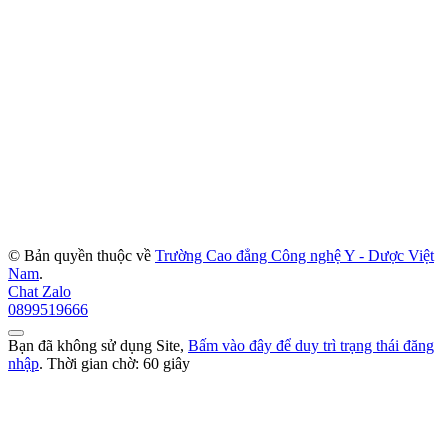
© Bản quyền thuộc về
Trường Cao đẳng Công nghệ Y - Dược Việt
Nam
.
Chat Zalo
0899519666
Bạn đã không sử dụng Site,
Bấm vào đây để duy trì trạng thái đăng
nhập
. Thời gian chờ:
60
giây