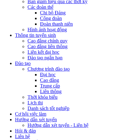
Ban giám hiệu qua các thời kỳ
Các đoàn thể
Chi bộ Đảng
Công đoàn
Đoàn thanh niên
Hình ảnh hoạt động
Thông tin tuyển sinh
Cao đẳng chính quy
Cao đẳng liên thông
Liên kết đại học
Đào tạo ngắn hạn
Đào tạo
Chương trình đào tạo
Đại học
Cao đẳng
Trung cấp
Liên thông
Thời khóa biểu
Lịch thi
Danh sách tốt nghiệp
Cơ hội việc làm
Hướng dẫn xét tuyển
Hướng dẫn xét tuyển - Liên hệ
Hỏi & đáp
Liên hệ