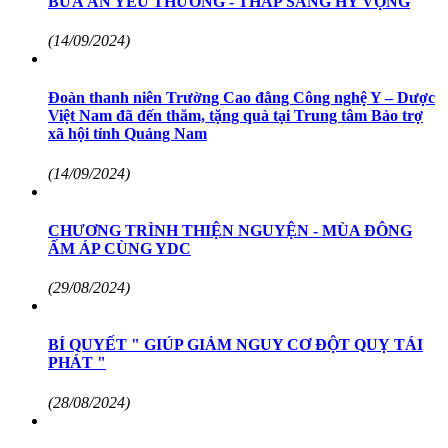
BỮA ĂN YÊU THƯƠNG - THẮP SÁNG HY VỌNG
(14/09/2024)
Đoàn thanh niên Trường Cao đẳng Công nghệ Y – Dược
Việt Nam đã đến thăm, tặng quà tại Trung tâm Bảo trợ
xã hội tỉnh Quảng Nam
(14/09/2024)
CHƯƠNG TRÌNH THIỆN NGUYỆN - MÙA ĐÔNG
ẤM ÁP CÙNG YDC
(29/08/2024)
BÍ QUYẾT " GIÚP GIẢM NGUY CƠ ĐỘT QUỴ TÁI
PHÁT "
(28/08/2024)