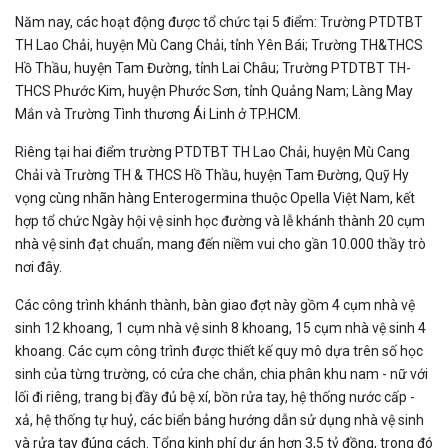
Năm nay, các hoạt động được tổ chức tại 5 điểm: Trường PTDTBT
TH Lao Chải, huyện Mù Cang Chải, tỉnh Yên Bái; Trường TH&THCS
Hồ Thầu, huyện Tam Đường, tỉnh Lai Châu; Trường PTDTBT TH-
THCS Phước Kim, huyện Phước Sơn, tỉnh Quảng Nam; Làng May
Mắn và Trường Tình thương Ái Linh ở TP.HCM.
Riêng tại hai điểm trường PTDTBT TH Lao Chải, huyện Mù Cang
Chải và Trường TH & THCS Hồ Thầu, huyện Tam Đường, Quỹ Hy
vọng cùng nhãn hàng Enterogermina thuộc Opella Việt Nam, kết
hợp tổ chức Ngày hội vệ sinh học đường và lễ khánh thành 20 cụm
nhà vệ sinh đạt chuẩn, mang đến niềm vui cho gần 10.000 thầy trò
nơi đây.
Các công trình khánh thành, bàn giao đợt này gồm 4 cụm nhà vệ
sinh 12 khoang, 1 cụm nhà vệ sinh 8 khoang, 15 cụm nhà vệ sinh 4
khoang. Các cụm công trình được thiết kế quy mô dựa trên số học
sinh của từng trường, có cửa che chắn, chia phân khu nam - nữ với
lối đi riêng, trang bị đầy đủ bệ xí, bồn rửa tay, hệ thống nước cấp -
xả, hệ thống tự huỷ, các biển bảng hướng dẫn sử dụng nhà vệ sinh
và rửa tay đúng cách. Tổng kinh phí dự án hơn 3,5 tỷ đồng, trong đó