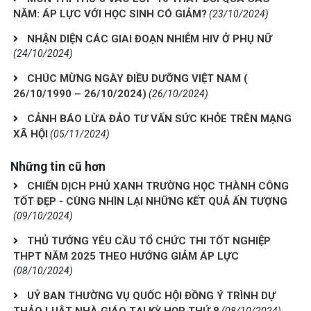
NĂM: ÁP LỰC VỚI HỌC SINH CÓ GIẢM?
(23/10/2024)
NHẬN DIỆN CÁC GIAI ĐOẠN NHIỄM HIV Ở PHỤ NỮ
(24/10/2024)
CHÚC MỪNG NGÀY ĐIỀU DƯỠNG VIỆT NAM (
26/10/1990 – 26/10/2024)
(26/10/2024)
CẢNH BÁO LỪA ĐẢO TƯ VẤN SỨC KHỎE TRÊN MẠNG
XÃ HỘI
(05/11/2024)
Những tin cũ hơn
CHIẾN DỊCH PHỦ XANH TRƯỜNG HỌC THÀNH CÔNG
TỐT ĐẸP - CÙNG NHÌN LẠI NHỮNG KẾT QUẢ ẤN TƯỢNG
(09/10/2024)
THỦ TƯỚNG YÊU CẦU TỔ CHỨC THI TỐT NGHIỆP
THPT NĂM 2025 THEO HƯỚNG GIẢM ÁP LỰC
(08/10/2024)
UỶ BAN THƯỜNG VỤ QUỐC HỘI ĐỒNG Ý TRÌNH DỰ