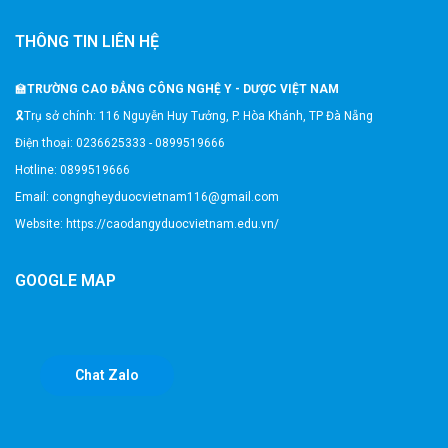
THÔNG TIN LIÊN HỆ
🏫
TRƯỜNG CAO ĐẲNG CÔNG NGHỆ Y - DƯỢC VIỆT NAM
🎗️Trụ sở chính: 116 Nguyễn Huy Tưởng, P. Hòa Khánh, TP Đà Nẵng
Điện thoại: 0236625333 - 0899519666
Hotline: 0899519666
Email: congngheyduocvietnam116@gmail.com
Website: https://caodangyduocvietnam.edu.vn/
GOOGLE MAP
Chat Zalo