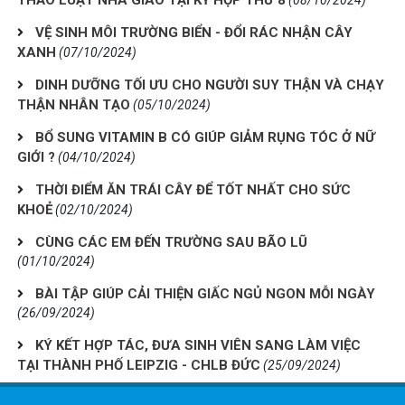
THẢO LUẬT NHÀ GIÁO TẠI KỲ HỌP THỨ 8
(08/10/2024)
VỆ SINH MÔI TRƯỜNG BIỂN - ĐỔI RÁC NHẬN CÂY
XANH
(07/10/2024)
DINH DƯỠNG TỐI ƯU CHO NGƯỜI SUY THẬN VÀ CHẠY
THẬN NHÂN TẠO
(05/10/2024)
BỔ SUNG VITAMIN B CÓ GIÚP GIẢM RỤNG TÓC Ở NỮ
GIỚI ?
(04/10/2024)
THỜI ĐIỂM ĂN TRÁI CÂY ĐỂ TỐT NHẤT CHO SỨC
KHOẺ
(02/10/2024)
CÙNG CÁC EM ĐẾN TRƯỜNG SAU BÃO LŨ
(01/10/2024)
BÀI TẬP GIÚP CẢI THIỆN GIẤC NGỦ NGON MỖI NGÀY
(26/09/2024)
KÝ KẾT HỢP TÁC, ĐƯA SINH VIÊN SANG LÀM VIỆC
TẠI THÀNH PHỐ LEIPZIG - CHLB ĐỨC
(25/09/2024)