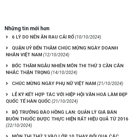
Những tin mới hơn
6 LÝ DO NÊN ĂN RAU CẢI RỔ
(10/10/2024)
QUẬN UỶ ĐẾN THĂM CHÚC MỪNG NGÀY DOANH
NHÂN VIỆT NAM
(12/10/2024)
BỐC THĂM NGẪU NHIÊN MÔN THI THỨ 3 CẦN CÂN
NHẮC THẬN TRỌNG
(14/10/2024)
CHÚC MỪNG NGÀY PHỤ NỮ VIỆT NAM
(21/10/2024)
LỄ KÝ KẾT HỢP TÁC VỚI HIỆP HỘI VĂN HOÁ LÀM ĐẸP
QUỐC TẾ HÀN QUỐC
(21/10/2024)
BỘ TRƯỞNG ĐÀO HỒNG LAN: QUẢN LÝ GIÁ BÁN
BUÔN THUỐC ĐƯỢC THỰC HIỆN RẤT HIỆU QUẢ TỪ 2016
(22/10/2024)
MÔN THI THỨ 3 VÀO LỚP 10 THAY ĐỔI QUA CÁC