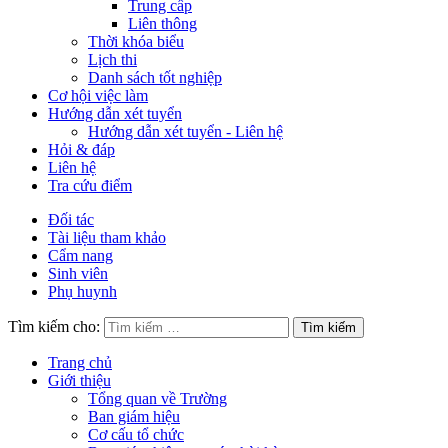
Trung cấp
Liên thông
Thời khóa biểu
Lịch thi
Danh sách tốt nghiệp
Cơ hội việc làm
Hướng dẫn xét tuyển
Hướng dẫn xét tuyển - Liên hệ
Hỏi & đáp
Liên hệ
Tra cứu điểm
Đối tác
Tài liệu tham khảo
Cẩm nang
Sinh viên
Phụ huynh
Tìm kiếm cho:
Trang chủ
Giới thiệu
Tổng quan về Trường
Ban giám hiệu
Cơ cấu tổ chức