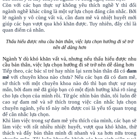
Còn với các bạn thực sự không yêu thích nghề Y thì đổi
ngành nghề khác cũng là một sự lựa chọn đáng cân nhắc. Bởi
lẽ ngành y vô cùng vất vả, cần đam mê và nhiệt huyết mới
giúp các bạn vượt qua khó khăn được. Tuy nhiên, đây chỉ là
quan điểm cá nhân.
Thấu hiểu được nhu cầu bản thân, việc lựa chọn hướng đi sẽ trở
nên dễ dàng hơn
Ngành Y dù khó khăn vất vả, nhưng nếu thấu hiểu được nhu
cầu bản thân, việc lựa chọn hướng đi sẽ trở nên dễ dàng hơn
Tiếp theo, các bác sĩ trẻ hay nhìn lại xem bản thân đã có
đam
mê
với chuyên khoa nào chưa? Nếu các bạn đã có đam mê,
sở thích với một chuyên khoa nào đó thì bạn thực sự may
mắn, bởi đam mê đã giúp bạn có một định hướng khá rõ ràng
cho lựa chọn của mình rồi. Từ góc nhìn bản thân, tôi luôn đề
cao sự đam mê và sở thích trong việc cân nhắc lựa chọn
chuyên ngành, yếu tố này nên được coi là yếu tố quan trọng
để cân nhắc lựa chọn.
Khi làm việc trong sự đam mê yêu thích của mình, các bạn sẽ
làm việc với rất nhiều nhiệt huyết, vượt qua khó khăn, thử
thách và đẩy bản thân mình đi nhanh và xa hơn nữa trong