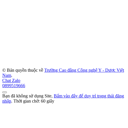
© Bản quyền thuộc về
Trường Cao đẳng Công nghệ Y - Dược Việt
Nam
.
Chat Zalo
0899519666
Bạn đã không sử dụng Site,
Bấm vào đây để duy trì trạng thái đăng
nhập
. Thời gian chờ:
60
giây