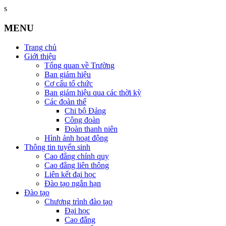
s
MENU
Trang chủ
Giới thiệu
Tổng quan về Trường
Ban giám hiệu
Cơ cấu tổ chức
Ban giám hiệu qua các thời kỳ
Các đoàn thể
Chi bộ Đảng
Công đoàn
Đoàn thanh niên
Hình ảnh hoạt động
Thông tin tuyển sinh
Cao đẳng chính quy
Cao đẳng liên thông
Liên kết đại học
Đào tạo ngắn hạn
Đào tạo
Chương trình đào tạo
Đại học
Cao đẳng