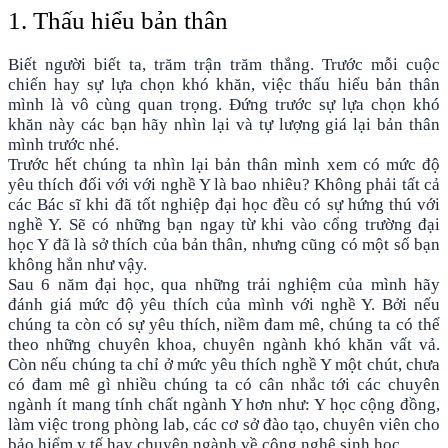
1. Thấu hiểu bản thân
Biết người biết ta, trăm trận trăm thắng. Trước mỗi cuộc
chiến hay sự lựa chọn khó khăn, việc thấu hiểu bản thân
mình là vô cùng quan trọng. Đứng trước sự lựa chọn khó
khăn này các bạn hãy nhìn lại và tự lượng giá lại bản thân
mình trước nhé.
Trước hết chúng ta nhìn lại bản thân mình xem có mức độ
yêu thích đối với với nghề Y là bao nhiêu? Không phải tất cả
các Bác sĩ khi đã tốt nghiệp đại học đều có sự hứng thú với
nghề Y. Sẽ có những bạn ngay từ khi vào cổng trường đại
học Y đã là sở thích của bản thân, nhưng cũng có một số bạn
không hẳn như vậy.
Sau 6 năm đại học, qua những trải nghiệm của mình hãy
đánh giá mức độ yêu thích của mình với nghề Y. Bởi nếu
chúng ta còn có sự yêu thích, niềm đam mê, chúng ta có thể
theo những chuyên khoa, chuyên ngành khó khăn vất vả.
Còn nếu chúng ta chỉ ở mức yêu thích nghề Y một chút, chưa
có đam mê gì nhiều chúng ta có cân nhắc tới các chuyên
ngành ít mang tính chất ngành Y hơn như: Y học cộng đồng,
làm việc trong phòng lab, các cơ sở đào tạo, chuyên viên cho
bảo hiểm y tế hay chuyên ngành về công nghệ sinh học.