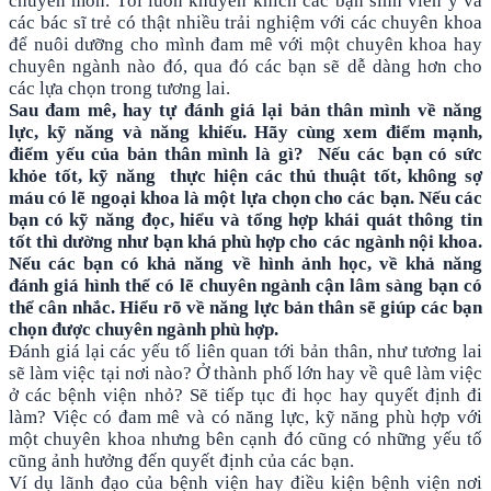
chuyên môn. Tôi luôn khuyến khích các bạn sinh viên y và
các bác sĩ trẻ có thật nhiều trải nghiệm với các chuyên khoa
để nuôi dưỡng cho mình đam mê với một chuyên khoa hay
chuyên ngành nào đó, qua đó các bạn sẽ dễ dàng hơn cho
các lựa chọn trong tương lai.
Sau đam mê, hay tự đánh giá lại bản thân mình về năng
lực, kỹ năng và năng khiếu. Hãy cùng xem điểm mạnh,
điểm yếu của bản thân mình là gì? Nếu các bạn có sức
khỏe tốt, kỹ năng thực hiện các thủ thuật tốt, không sợ
máu có lẽ ngoại khoa là một lựa chọn cho các bạn. Nếu các
bạn có kỹ năng đọc, hiểu và tổng hợp khái quát thông tin
tốt thì dường như bạn khá phù hợp cho các ngành nội khoa.
Nếu các bạn có khả năng về hình ảnh học, về khả năng
đánh giá hình thể có lẽ chuyên ngành cận lâm sàng bạn có
thể cân nhắc. Hiểu rõ về năng lực bản thân sẽ giúp các bạn
chọn được chuyên ngành phù hợp.
Đánh giá lại các yếu tố liên quan tới bản thân, như tương lai
sẽ làm việc tại nơi nào? Ở thành phố lớn hay về quê làm việc
ở các bệnh viện nhỏ? Sẽ tiếp tục đi học hay quyết định đi
làm? Việc có đam mê và có năng lực, kỹ năng phù hợp với
một chuyên khoa nhưng bên cạnh đó cũng có những yếu tố
cũng ảnh hưởng đến quyết định của các bạn.
Ví dụ lãnh đạo của bệnh viện hay điều kiện bệnh viện nơi