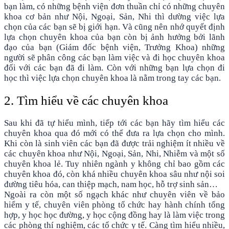
bạn làm, có những bệnh viện đơn thuần chỉ có những chuyên
khoa cơ bản như Nội, Ngoại, Sản, Nhi thì dường việc lựa
chọn của các bạn sẽ bị giới hạn. Và cũng nên nhớ quyết định
lựa chọn chuyên khoa của bạn còn bị ảnh hưởng bởi lãnh
đạo của bạn (Giám đốc bệnh viện, Trưởng Khoa) những
người sẽ phân công các bạn làm việc và đi học chuyên khoa
đối với các bạn đã đi làm. Còn với những bạn lựa chọn đi
học thì việc lựa chọn chuyên khoa là nằm trong tay các bạn.
2. Tìm hiểu về các chuyên khoa
Sau khi đã tự hiểu mình, tiếp tới các bạn hãy tìm hiểu các
chuyên khoa qua đó mới có thể đưa ra lựa chọn cho mình.
Khi còn là sinh viên các bạn đã được trải nghiệm ít nhiều về
các chuyên khoa như Nội, Ngoại, Sản, Nhi, Nhiễm và một số
chuyên khoa lẻ. Tuy nhiên ngành y không chỉ bao gồm các
chuyên khoa đó, còn khá nhiều chuyên khoa sâu như nội soi
đường tiêu hóa, can thiệp mạch, nam học, hỗ trợ sinh sản…
Ngoài ra còn một số ngạch khác như chuyên viên về bảo
hiểm y tế, chuyên viên phòng tổ chức hay hành chính tổng
hợp, y học học đường, y học cộng đồng hay là làm việc trong
các phòng thí nghiệm, các tổ chức y tế. Càng tìm hiểu nhiều,