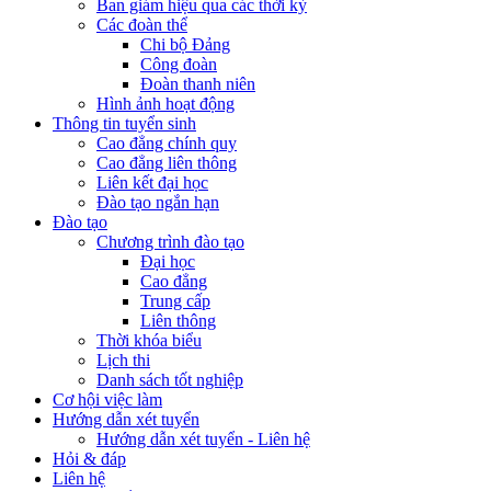
Ban giám hiệu qua các thời kỳ
Các đoàn thể
Chi bộ Đảng
Công đoàn
Đoàn thanh niên
Hình ảnh hoạt động
Thông tin tuyển sinh
Cao đẳng chính quy
Cao đẳng liên thông
Liên kết đại học
Đào tạo ngắn hạn
Đào tạo
Chương trình đào tạo
Đại học
Cao đẳng
Trung cấp
Liên thông
Thời khóa biểu
Lịch thi
Danh sách tốt nghiệp
Cơ hội việc làm
Hướng dẫn xét tuyển
Hướng dẫn xét tuyển - Liên hệ
Hỏi & đáp
Liên hệ