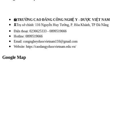
🏫
TRƯỜNG CAO ĐẲNG CÔNG NGHỆ Y - DƯỢC VIỆT NAM
🎗️Trụ sở chính: 116 Nguyễn Huy Tưởng, P. Hòa Khánh, TP Đà Nẵng
Điện thoại: 0236625333 - 0899519666
Hotline: 0899519666
Email: congngheyduocvietnam116@gmail.com
Website: https://caodangyduocvietnam.edu.vn/
Google Map