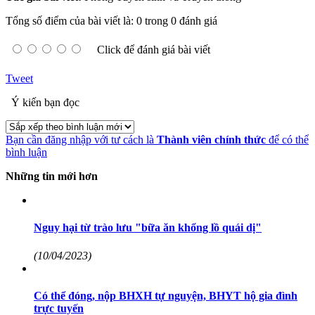
Tổng số điểm của bài viết là: 0 trong 0 đánh giá
Click để đánh giá bài viết
Tweet
Ý kiến bạn đọc
Bạn cần đăng nhập với tư cách là
Thành viên chính thức
để có thể
bình luận
Những tin mới hơn
Nguy hại từ trào lưu "bữa ăn khổng lồ quái dị"
(10/04/2023)
Có thể đóng, nộp BHXH tự nguyện, BHYT hộ gia đình
trực tuyến