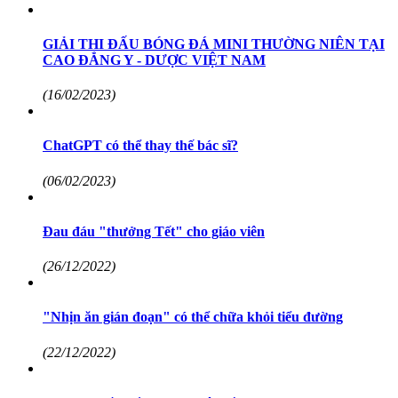
GIẢI THI ĐẤU BÓNG ĐÁ MINI THƯỜNG NIÊN TẠI
CAO ĐẲNG Y - DƯỢC VIỆT NAM
(16/02/2023)
ChatGPT có thể thay thế bác sĩ?
(06/02/2023)
Đau đáu "thưởng Tết" cho giáo viên
(26/12/2022)
"Nhịn ăn gián đoạn" có thể chữa khỏi tiểu đường
(22/12/2022)