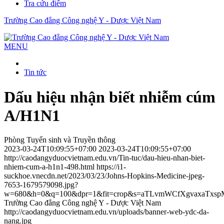
Tra cứu điểm
Trường Cao đẳng Công nghệ Y - Dược Việt Nam
MENU
Tin tức
Dấu hiệu nhận biết nhiễm cúm
A/H1N1
Phòng Tuyển sinh và Truyền thông
2023-03-24T10:09:55+07:00
2023-03-24T10:09:55+07:00
http://caodangyduocvietnam.edu.vn/Tin-tuc/dau-hieu-nhan-biet-
nhiem-cum-a-h1n1-498.html
https://i1-
suckhoe.vnecdn.net/2023/03/23/Johns-Hopkins-Medicine-jpeg-
7653-1679579098.jpg?
w=680&h=0&q=100&dpr=1&fit=crop&s=aTLvmWCfXgvaxaTxs
Trường Cao đẳng Công nghệ Y - Dược Việt Nam
http://caodangyduocvietnam.edu.vn/uploads/banner-web-ydc-da-
nang.jpg