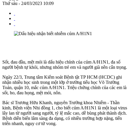
Thứ sáu - 24/03/2023 10:09
Sốt, đau đầu, mệt mỏi là dấu hiệu chính của cúm A/H1N1, đa số
người bệnh tự khỏi, nhưng nhóm trẻ em và người già nên cẩn trọng.
Ngày 22/3, Trung tâm Kiểm soát Bệnh tật TP HCM (HCDC) ghi
nhận nhiều học sinh trong một lớp ở trường tiểu học Võ Trường
Toản, quận 10, mắc cúm A/H1N1. Triệu chứng chính của các em là
sốt, ho, đau họng, mệt mỏi, nôn.
Bác sĩ Trương Hữu Khanh, nguyên Trưởng khoa Nhiễm - Thần
kinh, Bệnh viện Nhi đồng 1, cho biết cúm A/H1N1 là một loại virus
lây lan từ người sang người, tỷ lệ mắc cao, dễ bùng phát thành dịch.
Bệnh diễn biến lâm sàng đa dạng, có nhiều trường hợp nặng, tiến
triển nhanh, nguy cơ tử vong.