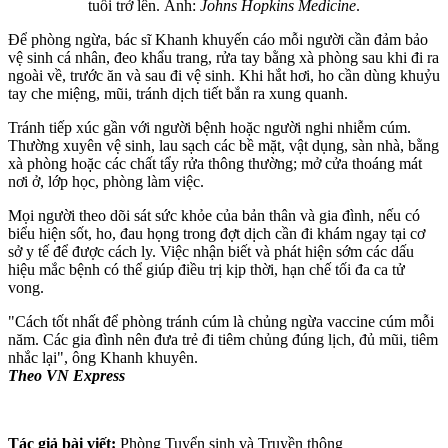
tuổi trở lên. Ảnh:
Johns Hopkins Medicine
.
Để phòng ngừa, bác sĩ Khanh khuyến cáo mỗi người cần đảm bảo
vệ sinh cá nhân, đeo khẩu trang, rửa tay bằng xà phòng sau khi đi ra
ngoài về, trước ăn và sau đi vệ sinh. Khi hắt hơi, ho cần dùng khuỷu
tay che miệng, mũi, tránh dịch tiết bắn ra xung quanh.
Tránh tiếp xúc gần với người bệnh hoặc người nghi nhiễm cúm.
Thường xuyên vệ sinh, lau sạch các bề mặt, vật dụng, sàn nhà, bằng
xà phòng hoặc các chất tẩy rửa thông thường; mở cửa thoáng mát
nơi ở, lớp học, phòng làm việc.
Mọi người theo dõi sát sức khỏe của bản thân và gia đình, nếu có
biểu hiện sốt, ho, đau họng trong đợt dịch cần đi khám ngay tại cơ
sở y tế để được cách ly. Việc nhận biết và phát hiện sớm các dấu
hiệu mắc bệnh có thể giúp điều trị kịp thời, hạn chế tối đa ca tử
vong.
"Cách tốt nhất để phòng tránh cúm là chủng ngừa vaccine cúm mỗi
năm. Các gia đình nên đưa trẻ đi tiêm chủng đúng lịch, đủ mũi, tiêm
nhắc lại", ông Khanh khuyên.
Theo VN Express
Tác giả bài viết:
Phòng Tuyển sinh và Truyền thông