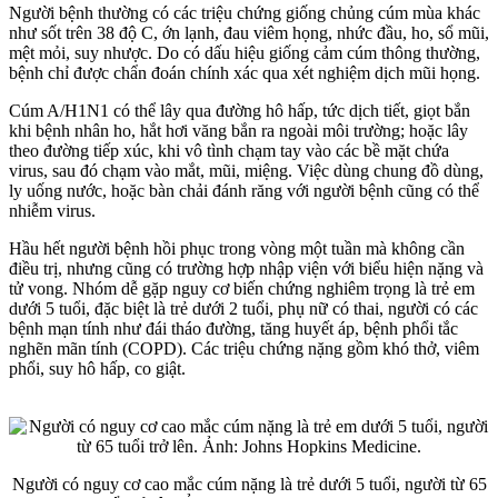
Người bệnh thường có các triệu chứng giống chủng cúm mùa khác
như sốt trên 38 độ C, ớn lạnh, đau viêm họng, nhức đầu, ho, sổ mũi,
mệt mỏi, suy nhược. Do có dấu hiệu giống cảm cúm thông thường,
bệnh chỉ được chẩn đoán chính xác qua xét nghiệm dịch mũi họng.
Cúm A/H1N1 có thể lây qua đường hô hấp, tức dịch tiết, giọt bắn
khi bệnh nhân ho, hắt hơi văng bắn ra ngoài môi trường; hoặc lây
theo đường tiếp xúc, khi vô tình chạm tay vào các bề mặt chứa
virus, sau đó chạm vào mắt, mũi, miệng. Việc dùng chung đồ dùng,
ly uống nước, hoặc bàn chải đánh răng với người bệnh cũng có thể
nhiễm virus.
Hầu hết người bệnh hồi phục trong vòng một tuần mà không cần
điều trị, nhưng cũng có trường hợp nhập viện với biểu hiện nặng và
tử vong. Nhóm dễ gặp nguy cơ biến chứng nghiêm trọng là trẻ em
dưới 5 tuổi, đặc biệt là trẻ dưới 2 tuổi, phụ nữ có thai, người có các
bệnh mạn tính như đái tháo đường, tăng huyết áp, bệnh phổi tắc
nghẽn mãn tính (COPD). Các triệu chứng nặng gồm khó thở, viêm
phổi, suy hô hấp, co giật.
Người có nguy cơ cao mắc cúm nặng là trẻ dưới 5 tuổi, người từ 65