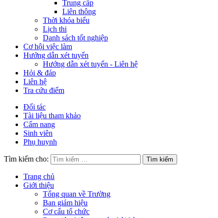
Trung cấp
Liên thông
Thời khóa biểu
Lịch thi
Danh sách tốt nghiệp
Cơ hội việc làm
Hướng dẫn xét tuyển
Hướng dẫn xét tuyển - Liên hệ
Hỏi & đáp
Liên hệ
Tra cứu điểm
Đối tác
Tài liệu tham khảo
Cẩm nang
Sinh viên
Phụ huynh
Tìm kiếm cho:
Trang chủ
Giới thiệu
Tổng quan về Trường
Ban giám hiệu
Cơ cấu tổ chức