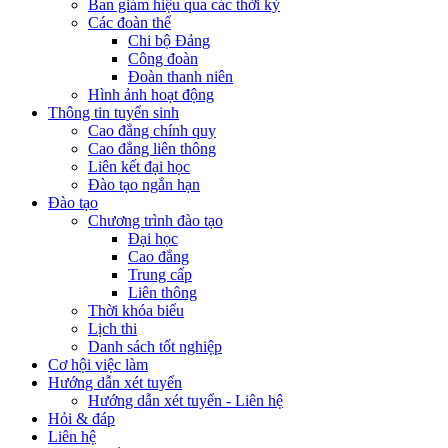
Ban giám hiệu qua các thời kỳ
Các đoàn thể
Chi bộ Đảng
Công đoàn
Đoàn thanh niên
Hình ảnh hoạt động
Thông tin tuyển sinh
Cao đẳng chính quy
Cao đẳng liên thông
Liên kết đại học
Đào tạo ngắn hạn
Đào tạo
Chương trình đào tạo
Đại học
Cao đẳng
Trung cấp
Liên thông
Thời khóa biểu
Lịch thi
Danh sách tốt nghiệp
Cơ hội việc làm
Hướng dẫn xét tuyển
Hướng dẫn xét tuyển - Liên hệ
Hỏi & đáp
Liên hệ