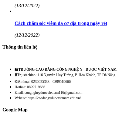
(13/12/2022)
Cách chăm sóc viêm da cơ địa trong ngày rét
(12/12/2022)
Thông tin liên hệ
🏫
TRƯỜNG CAO ĐẲNG CÔNG NGHỆ Y - DƯỢC VIỆT NAM
🎗️Trụ sở chính: 116 Nguyễn Huy Tưởng, P. Hòa Khánh, TP Đà Nẵng
Điện thoại: 0236625333 - 0899519666
Hotline: 0899519666
Email: congngheyduocvietnam116@gmail.com
Website: https://caodangyduocvietnam.edu.vn/
Google Map