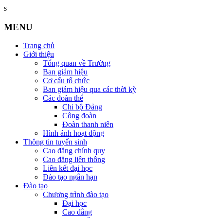
s
MENU
Trang chủ
Giới thiệu
Tổng quan về Trường
Ban giám hiệu
Cơ cấu tổ chức
Ban giám hiệu qua các thời kỳ
Các đoàn thể
Chi bộ Đảng
Công đoàn
Đoàn thanh niên
Hình ảnh hoạt động
Thông tin tuyển sinh
Cao đẳng chính quy
Cao đẳng liên thông
Liên kết đại học
Đào tạo ngắn hạn
Đào tạo
Chương trình đào tạo
Đại học
Cao đẳng