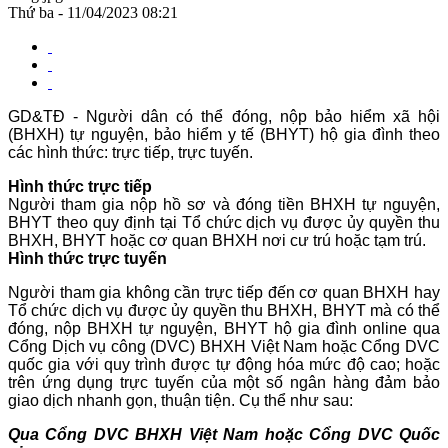
Thứ ba - 11/04/2023 08:21
GD&TĐ - Người dân có thể đóng, nộp bảo hiểm xã hội
(BHXH) tự nguyện, bảo hiểm y tế (BHYT) hộ gia đình theo
các hình thức: trực tiếp, trực tuyến.
Hình thức trực tiếp
Người tham gia nộp hồ sơ và đóng tiền BHXH tự nguyện,
BHYT theo quy định tại Tổ chức dịch vụ được ủy quyền thu
BHXH, BHYT hoặc cơ quan BHXH nơi cư trú hoặc tạm trú.
Hình thức trực tuyến
Người tham gia không cần trực tiếp đến cơ quan BHXH hay
Tổ chức dịch vụ được ủy quyền thu BHXH, BHYT mà có thể
đóng, nộp BHXH tự nguyện, BHYT hộ gia đình online qua
Cổng Dịch vụ công (DVC) BHXH Việt Nam hoặc Cổng DVC
quốc gia với quy trình được tự động hóa mức độ cao; hoặc
trên ứng dụng trực tuyến của một số ngân hàng đảm bảo
giao dịch nhanh gọn, thuận tiện. Cụ thể như sau:
Qua Cổng DVC BHXH Việt Nam hoặc Cổng DVC Quốc