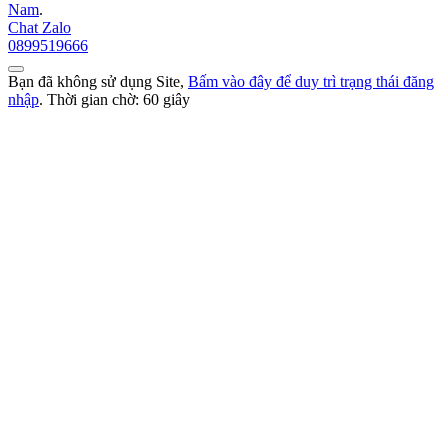
Nam
.
Chat Zalo
0899519666
Bạn đã không sử dụng Site,
Bấm vào đây để duy trì trạng thái đăng
nhập
. Thời gian chờ:
60
giây