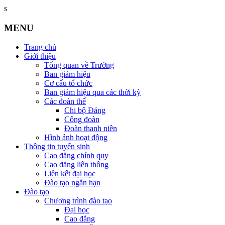
s
MENU
Trang chủ
Giới thiệu
Tổng quan về Trường
Ban giám hiệu
Cơ cấu tổ chức
Ban giám hiệu qua các thời kỳ
Các đoàn thể
Chi bộ Đảng
Công đoàn
Đoàn thanh niên
Hình ảnh hoạt động
Thông tin tuyển sinh
Cao đẳng chính quy
Cao đẳng liên thông
Liên kết đại học
Đào tạo ngắn hạn
Đào tạo
Chương trình đào tạo
Đại học
Cao đẳng