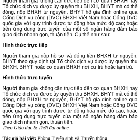
Người tham gia không cần trực tiếp đến cơ quan BHXH hay
Tổ chức dịch vụ được ủy quyền thu BHXH, BHYT mà có thể
đóng, nộp BHXH tự nguyện, BHYT hộ gia đình online qua
Cổng Dịch vụ công (DVC) BHXH Việt Nam hoặc Cổng DVC
quốc gia với quy trình được tự động hóa mức độ cao; hoặc
trên ứng dụng trực tuyến của một số ngân hàng đảm bảo
giao dịch nhanh gọn, thuận tiện. Cụ thể như sau:
Hình thức trực tiếp
Người tham gia nộp hồ sơ và đóng tiền BHXH tự nguyện,
BHYT theo quy định tại Tổ chức dịch vụ được ủy quyền thu
BHXH, BHYT hoặc cơ quan BHXH nơi cư trú hoặc tạm trú.
Hình thức trực tuyến
Người tham gia không cần trực tiếp đến cơ quan BHXH hay
Tổ chức dịch vụ được ủy quyền thu BHXH, BHYT mà có thể
đóng, nộp BHXH tự nguyện, BHYT hộ gia đình online qua
Cổng Dịch vụ công (DVC) BHXH Việt Nam hoặc Cổng DVC
quốc gia với quy trình được tự động hóa mức độ cao; hoặc
trên ứng dụng trực tuyến của một số ngân hàng đảm bảo
giao dịch nhanh gọn, thuận tiện.
Theo Giáo dục & Thời đại online
Tác giả bài viết:
Phòng Tuyển sinh và Truyền thông