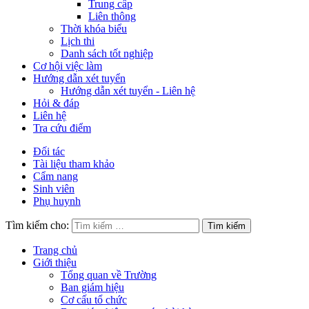
Trung cấp
Liên thông
Thời khóa biểu
Lịch thi
Danh sách tốt nghiệp
Cơ hội việc làm
Hướng dẫn xét tuyển
Hướng dẫn xét tuyển - Liên hệ
Hỏi & đáp
Liên hệ
Tra cứu điểm
Đối tác
Tài liệu tham khảo
Cẩm nang
Sinh viên
Phụ huynh
Tìm kiếm cho:
Trang chủ
Giới thiệu
Tổng quan về Trường
Ban giám hiệu
Cơ cấu tổ chức