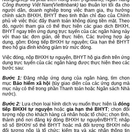
Công thương Việt Nam
(Viettinbank)
tạo thuận lợi tối đa cho
người dân, doanh nghiệp trong việc tham gia, thụ hưởng
chính sách BHXH, BHYT theo tinh thần chỉ đạo của Chính
phủ về việc thúc đẩy thanh toán không dùng tiền mặt. Theo
đó, người tham gia có thể thực hiện các giao dịch BHXH,
BHYT ngay trên ứng dụng trực tuyến của các ngân hàng này
với thao tác đơn giản, dễ thực hiện. Các trường hợp áp
dụng, gồm: Đóng tiếp BHXH tự nguyện; Gia hạn thẻ BHYT
theo hộ gia đình không giảm trừ mức đóng.
Việc đóng, nộp BHXH tự nguyện, BHYT hộ gia đình trên ứng
dụng trực tuyến của các ngân hàng được thực hiện theo các
bước sau:
Bước 1:
Đăng nhập ứng dụng của ngân hàng, tìm chọn
mục
Bảo hiểm xã hội
(tùy giao diện của các ứng dụng mà
mục này có thể trong phần Thanh toán hoặc Ngân sách Nhà
nước).
Bước 2:
Lựa chọn loại hình dịch vụ muốn thực hiện là
đóng
tiếp BHXH tự nguyện
hoặc
gia hạn thẻ BHYT
; chọn đối
tượng nộp cho khách hàng cá nhân hoặc tổ chức; chọn tỉnh,
thành phố nơi đăng ký đóng BHXH tự nguyện/BHYT; nhập
số sổ BHXH/ số thẻ BHYT hoặc mã đối tượng BHXH nếu
đối tượng nộp là tổ chức; kiểm tra và xác nhận thông tin