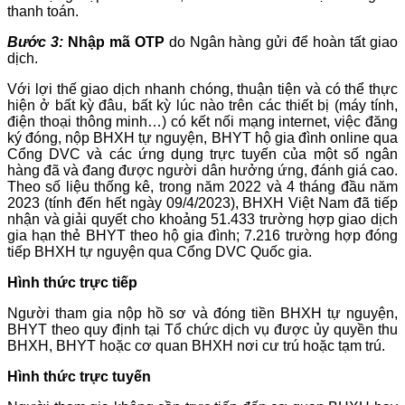
thanh toán.
Bước 3:
Nhập mã OTP
do Ngân hàng gửi để hoàn tất giao
dịch.
Với lợi thế giao dịch nhanh chóng, thuận tiện và có thể thực
hiện ở bất kỳ đâu, bất kỳ lúc nào trên các thiết bị (máy tính,
điện thoại thông minh…) có kết nối mạng internet, việc đăng
ký đóng, nộp BHXH tự nguyện, BHYT hộ gia đình online qua
Cổng DVC và các ứng dụng trực tuyến của một số ngân
hàng đã và đang được người dân hưởng ứng, đánh giá cao.
Theo số liệu thống kê, trong năm 2022 và 4 tháng đầu năm
2023 (tính đến hết ngày 09/4/2023), BHXH Việt Nam đã tiếp
nhận và giải quyết cho khoảng 51.433 trường hợp giao dịch
gia hạn thẻ BHYT theo hộ gia đình; 7.216 trường hợp đóng
tiếp BHXH tự nguyện qua Cổng DVC Quốc gia.
Hình thức trực tiếp
Người tham gia nộp hồ sơ và đóng tiền BHXH tự nguyện,
BHYT theo quy định tại Tổ chức dịch vụ được ủy quyền thu
BHXH, BHYT hoặc cơ quan BHXH nơi cư trú hoặc tạm trú.
Hình thức trực tuyến