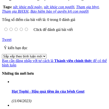
Tags:
sức khỏe mỗi ngày
,
sức khỏe con người
,
Tham gia bhyt
,
Tham gia BHXH
,
Bảo hiểm bảo vệ quyền lợi con người
Tổng số điểm của bài viết là: 0 trong 0 đánh giá
Click để đánh giá bài viết
Tweet
Ý kiến bạn đọc
Bạn cần đăng nhập với tư cách là
Thành viên chính thức
để có thể
bình luận
Những tin mới hơn
Hạt Tophi - Hậu quả tiềm ẩn của bệnh Gout
(11/04/2023)