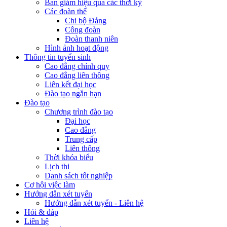
Ban giám hiệu qua các thời kỳ
Các đoàn thể
Chi bộ Đảng
Công đoàn
Đoàn thanh niên
Hình ảnh hoạt động
Thông tin tuyển sinh
Cao đẳng chính quy
Cao đẳng liên thông
Liên kết đại học
Đào tạo ngắn hạn
Đào tạo
Chương trình đào tạo
Đại học
Cao đẳng
Trung cấp
Liên thông
Thời khóa biểu
Lịch thi
Danh sách tốt nghiệp
Cơ hội việc làm
Hướng dẫn xét tuyển
Hướng dẫn xét tuyển - Liên hệ
Hỏi & đáp
Liên hệ