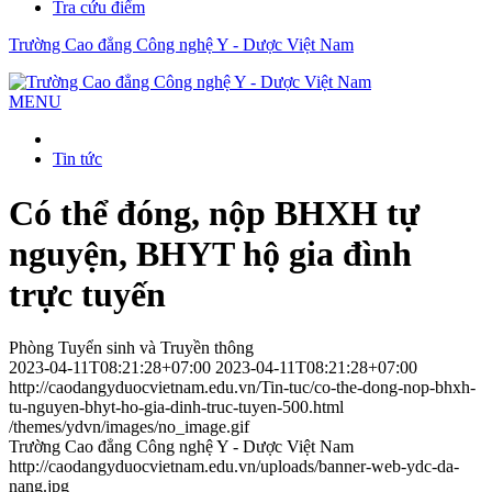
Tra cứu điểm
Trường Cao đẳng Công nghệ Y - Dược Việt Nam
MENU
Tin tức
Có thể đóng, nộp BHXH tự
nguyện, BHYT hộ gia đình
trực tuyến
Phòng Tuyển sinh và Truyền thông
2023-04-11T08:21:28+07:00
2023-04-11T08:21:28+07:00
http://caodangyduocvietnam.edu.vn/Tin-tuc/co-the-dong-nop-bhxh-
tu-nguyen-bhyt-ho-gia-dinh-truc-tuyen-500.html
/themes/ydvn/images/no_image.gif
Trường Cao đẳng Công nghệ Y - Dược Việt Nam
http://caodangyduocvietnam.edu.vn/uploads/banner-web-ydc-da-
nang.jpg