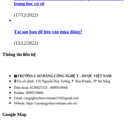
trung học cơ sở
(17/12/2022)
Tại sao bạn dễ béo vào mùa đông?
(15/12/2022)
Thông tin liên hệ
🏫
TRƯỜNG CAO ĐẲNG CÔNG NGHỆ Y - DƯỢC VIỆT NAM
🎗️Trụ sở chính: 116 Nguyễn Huy Tưởng, P. Hòa Khánh, TP Đà Nẵng
Điện thoại: 0236625333 - 0899519666
Hotline: 0899519666
Email: congngheyduocvietnam116@gmail.com
Website: https://caodangyduocvietnam.edu.vn/
Google Map