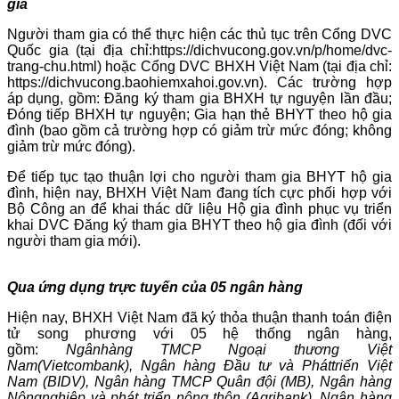
gia
Người tham gia có thể thực hiện các thủ tục trên Cổng DVC
Quốc gia (tại địa chỉ:https://dichvucong.gov.vn/p/home/dvc-
trang-chu.html) hoặc Cổng DVC BHXH Việt Nam (tại địa chỉ:
https://dichvucong.baohiemxahoi.gov.vn). Các trường hợp
áp dụng, gồm: Đăng ký tham gia BHXH tự nguyện lần đầu;
Đóng tiếp BHXH tự nguyện; Gia hạn thẻ BHYT theo hộ gia
đình (bao gồm cả trường hợp có giảm trừ mức đóng; không
giảm trừ mức đóng).
Để tiếp tục tạo thuận lợi cho người tham gia BHYT hộ gia
đình, hiện nay, BHXH Việt Nam đang tích cực phối hợp với
Bộ Công an để khai thác dữ liệu Hộ gia đình phục vụ triển
khai DVC Đăng ký tham gia BHYT theo hộ gia đình (đối với
người tham gia mới).
Qua ứng dụng trực tuyến của 05 ngân hàng
Hiện nay, BHXH Việt Nam đã ký thỏa thuận thanh toán điện
tử song phương với 05 hệ thống ngân hàng,
gồm:
Ngân
hàng TMCP Ngoại thương Việt
Nam
(Vietcombank), Ngân hàng Đầu tư và Phát
triển Việt
Nam (BIDV), Ngân hàng TMCP Quân đội (MB), Ngân hàng
Nông
nghiệp và phát triển nông thôn (Agribank), Ngân hàng