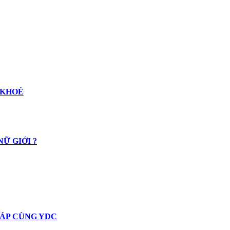
 KHOẺ
Ữ GIỚI ?
 ÁP CÙNG YDC