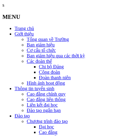
s
MENU
Trang chủ
Giới thiệu
Tổng quan về Trường
Ban giám hiệu
Cơ cấu tổ chức
Ban giám hiệu qua các thời kỳ
Các đoàn thể
Chi bộ Đảng
Công đoàn
Đoàn thanh niên
Hình ảnh hoạt động
Thông tin tuyển sinh
Cao đẳng chính quy
Cao đẳng liên thông
Liên kết đại học
Đào tạo ngắn hạn
Đào tạo
Chương trình đào tạo
Đại học
Cao đẳng