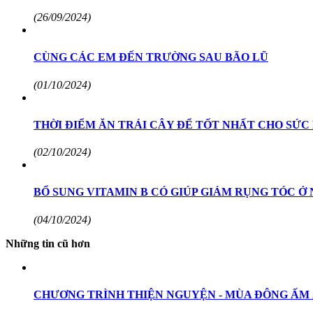
(26/09/2024)
CÙNG CÁC EM ĐẾN TRƯỜNG SAU BÃO LŨ
(01/10/2024)
THỜI ĐIỂM ĂN TRÁI CÂY ĐỂ TỐT NHẤT CHO SỨC
(02/10/2024)
BỔ SUNG VITAMIN B CÓ GIÚP GIẢM RỤNG TÓC Ở N
(04/10/2024)
Những tin cũ hơn
CHƯƠNG TRÌNH THIỆN NGUYỆN - MÙA ĐÔNG ẤM