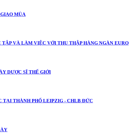
 GIAO MÙA
ỌC TẬP VÀ LÀM VIỆC VỚI THU THẬP HÀNG NGÀN EURO
Y DƯỢC SĨ THẾ GIỚI
C TẠI THÀNH PHỐ LEIPZIG - CHLB ĐỨC
GÀY