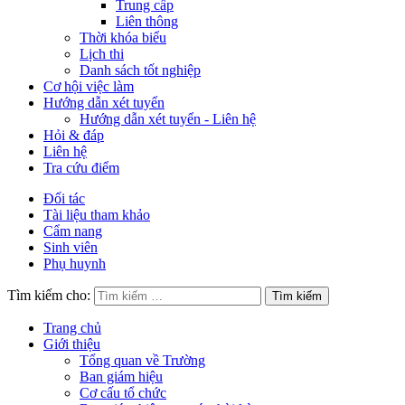
Trung cấp
Liên thông
Thời khóa biểu
Lịch thi
Danh sách tốt nghiệp
Cơ hội việc làm
Hướng dẫn xét tuyển
Hướng dẫn xét tuyển - Liên hệ
Hỏi & đáp
Liên hệ
Tra cứu điểm
Đối tác
Tài liệu tham khảo
Cẩm nang
Sinh viên
Phụ huynh
Tìm kiếm cho:
Trang chủ
Giới thiệu
Tổng quan về Trường
Ban giám hiệu
Cơ cấu tổ chức