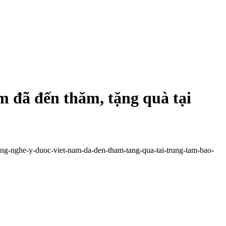
 đã đến thăm, tặng quà tại
ong-nghe-y-duoc-viet-nam-da-den-tham-tang-qua-tai-trung-tam-bao-