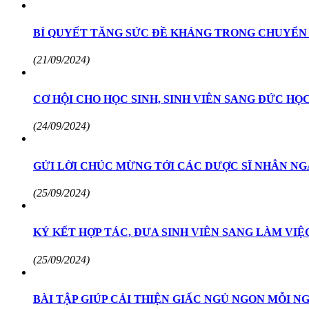
BÍ QUYẾT TĂNG SỨC ĐỀ KHÁNG TRONG CHUYỂN
(21/09/2024)
CƠ HỘI CHO HỌC SINH, SINH VIÊN SANG ĐỨC H
(24/09/2024)
GỬI LỜI CHÚC MỪNG TỚI CÁC DƯỢC SĨ NHÂN NGÀ
(25/09/2024)
KÝ KẾT HỢP TÁC, ĐƯA SINH VIÊN SANG LÀM VIỆ
(25/09/2024)
BÀI TẬP GIÚP CẢI THIỆN GIẤC NGỦ NGON MỖI N