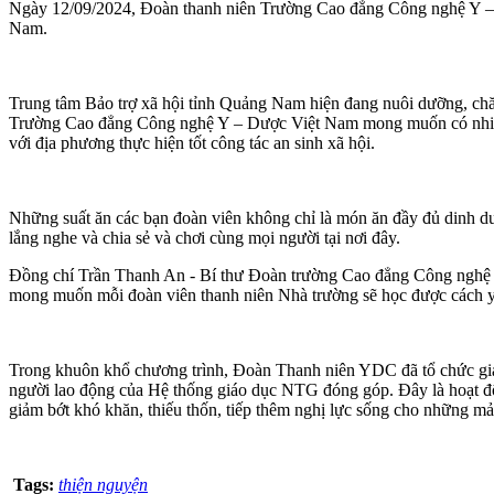
Ngày 12/09/2024, Đoàn thanh niên Trường Cao đẳng Công nghệ Y – D
Nam.
Trung tâm Bảo trợ xã hội tỉnh Quảng Nam hiện đang nuôi dưỡng, chăm 
Trường Cao đẳng Công nghệ Y – Dược Việt Nam mong muốn có nhiều 
với địa phương thực hiện tốt công tác an sinh xã hội.
Những suất ăn các bạn đoàn viên không chỉ là món ăn đầy đủ dinh dư
lắng nghe và chia sẻ và chơi cùng mọi người tại nơi đây.
Đồng chí Trần Thanh An - Bí thư Đoàn trường Cao đẳng Công nghệ Y –
mong muốn mỗi đoàn viên thanh niên Nhà trường sẽ học được cách yê
Trong khuôn khổ chương trình, Đoàn Thanh niên YDC đã tổ chức giao 
người lao động của Hệ thống giáo dục NTG đóng góp. Đây là hoạt độn
giảm bớt khó khăn, thiếu thốn, tiếp thêm nghị lực sống cho những mả
Tags:
thiện nguyện