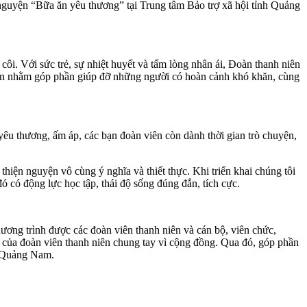
guyện “Bữa ăn yêu thương” tại Trung tâm Bảo trợ xã hội tỉnh Quảng
ôi. Với sức trẻ, sự nhiệt huyết và tấm lòng nhân ái, Đoàn thanh niên
n nhằm góp phần giúp đỡ những người có hoàn cảnh khó khăn, cùng
êu thương, ấm áp, các bạn đoàn viên còn dành thời gian trò chuyện,
ện nguyện vô cùng ý nghĩa và thiết thực. Khi triển khai chúng tôi
có động lực học tập, thái độ sống đúng đắn, tích cực.
ơng trình được các đoàn viên thanh niên và cán bộ, viên chức,
 của đoàn viên thanh niên chung tay vì cộng đồng. Qua đó, góp phần
nh Quảng Nam.