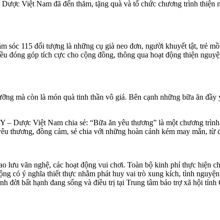
ược Việt Nam đã đến thăm, tặng quà và tổ chức chương trình thiện n
sóc 115 đối tượng là những cụ già neo đơn, người khuyết tật, trẻ mồ c
đóng góp tích cực cho cộng đồng, thông qua hoạt động thiện nguyệ
ỡng mà còn là món quà tinh thần vô giá. Bên cạnh những bữa ăn đầy y
 Dược Việt Nam chia sẻ: “Bữa ăn yêu thương” là một chương trình thi
u thương, đồng cảm, sẻ chia với những hoàn cảnh kém may mắn, từ đó 
lưu văn nghệ, các hoạt động vui chơi. Toàn bộ kinh phí thực hiện chư
g có ý nghĩa thiết thực nhằm phát huy vai trò xung kích, tình nguyện
nh đời bất hạnh đang sống và điều trị tại Trung tâm bảo trợ xã hội tỉ