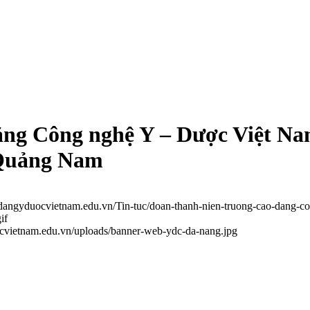
ng Công nghệ Y – Dược Việt Nam
 Quảng Nam
odangyduocvietnam.edu.vn/Tin-tuc/doan-thanh-nien-truong-cao-dang-c
if
ocvietnam.edu.vn/uploads/banner-web-ydc-da-nang.jpg