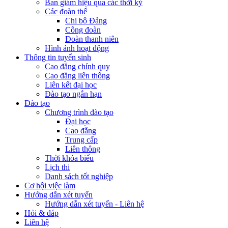
Ban giám hiệu qua các thời kỳ
Các đoàn thể
Chi bộ Đảng
Công đoàn
Đoàn thanh niên
Hình ảnh hoạt động
Thông tin tuyển sinh
Cao đẳng chính quy
Cao đẳng liên thông
Liên kết đại học
Đào tạo ngắn hạn
Đào tạo
Chương trình đào tạo
Đại học
Cao đẳng
Trung cấp
Liên thông
Thời khóa biểu
Lịch thi
Danh sách tốt nghiệp
Cơ hội việc làm
Hướng dẫn xét tuyển
Hướng dẫn xét tuyển - Liên hệ
Hỏi & đáp
Liên hệ