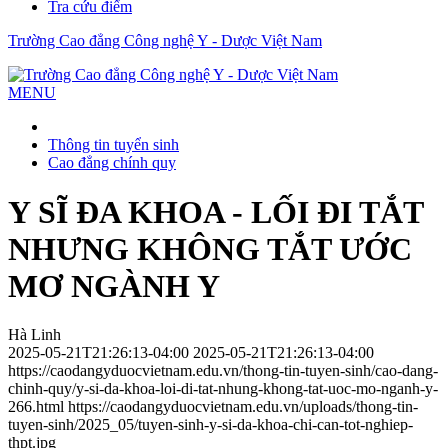
Tra cứu điểm
Trường Cao đẳng Công nghệ Y - Dược Việt Nam
MENU
Thông tin tuyển sinh
Cao đẳng chính quy
Y SĨ ĐA KHOA - LỐI ĐI TẮT
NHƯNG KHÔNG TẮT ƯỚC
MƠ NGÀNH Y
Hà Linh
2025-05-21T21:26:13-04:00
2025-05-21T21:26:13-04:00
https://caodangyduocvietnam.edu.vn/thong-tin-tuyen-sinh/cao-dang-
chinh-quy/y-si-da-khoa-loi-di-tat-nhung-khong-tat-uoc-mo-nganh-y-
266.html
https://caodangyduocvietnam.edu.vn/uploads/thong-tin-
tuyen-sinh/2025_05/tuyen-sinh-y-si-da-khoa-chi-can-tot-nghiep-
thpt.jpg