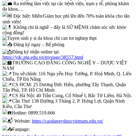
Ra trường làm việc tại các bệnh viện, trạm y tế, phòng khám
đa khoa,…
Đặc biệt: Miễn/Giảm học phí lên đến 70% toàn khóa cho tân
sinh viên!
Không chỉ là nghề – đây là SỨ MỆNH chăm sóc sức khỏe
cộng đồng!
Đăng ký ngay – Bệ phóng
Đăng ký nhận online tại:
https://ydc.ntg.edu.vn/mypage/38557.html
TRƯỜNG CAO ĐẲNG CÔNG NGHỆ Y – DƯỢC VIỆT
NAM
Trụ sở chính: 116 Ngu yễn Huy Tưởng, P. Hoà Minh, Q. Liên
Chiểu, TP Đà Nẵng
CS HCM: 25 Dương Đức Hiền, phường Tây Thạnh, Quận
Tân Phú, TP. Hồ Chí Minh
CS Hà Nội: 40 Trần Cung, Cổ Nhuế I, Bắc Từ Liêm, Hà Nội.
Cần Thơ: 138 Đường 3 Tháng 2, P. Hưng Lợi, Quận Ninh
Kiều, Cần Thơ
Hotline: 0899.519.666
Website:
https://caodangyduocvietnam.edu.vn/
Fanpage: