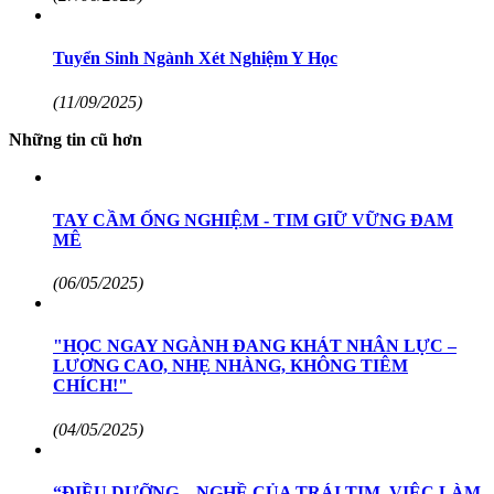
Tuyển Sinh Ngành Xét Nghiệm Y Học
(11/09/2025)
Những tin cũ hơn
TAY CẦM ỐNG NGHIỆM - TIM GIỮ VỮNG ĐAM
MÊ
(06/05/2025)
"HỌC NGAY NGÀNH ĐANG KHÁT NHÂN LỰC –
LƯƠNG CAO, NHẸ NHÀNG, KHÔNG TIÊM
CHÍCH!"
(04/05/2025)
“ĐIỀU DƯỠNG – NGHỀ CỦA TRÁI TIM, VIỆC LÀM