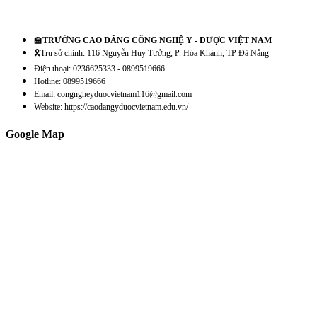
🏫
TRƯỜNG CAO ĐẲNG CÔNG NGHỆ Y - DƯỢC VIỆT NAM
🎗️Trụ sở chính: 116 Nguyễn Huy Tưởng, P. Hòa Khánh, TP Đà Nẵng
Điện thoại: 0236625333 - 0899519666
Hotline: 0899519666
Email: congngheyduocvietnam116@gmail.com
Website: https://caodangyduocvietnam.edu.vn/
Google Map