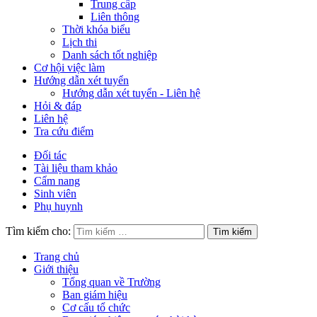
Trung cấp
Liên thông
Thời khóa biểu
Lịch thi
Danh sách tốt nghiệp
Cơ hội việc làm
Hướng dẫn xét tuyển
Hướng dẫn xét tuyển - Liên hệ
Hỏi & đáp
Liên hệ
Tra cứu điểm
Đối tác
Tài liệu tham khảo
Cẩm nang
Sinh viên
Phụ huynh
Tìm kiếm cho:
Trang chủ
Giới thiệu
Tổng quan về Trường
Ban giám hiệu
Cơ cấu tổ chức