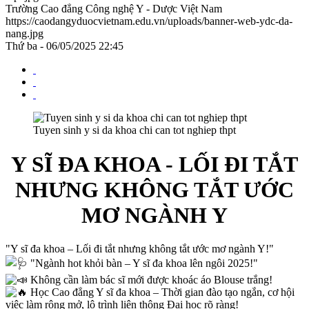
Trường Cao đẳng Công nghệ Y - Dược Việt Nam
https://caodangyduocvietnam.edu.vn/uploads/banner-web-ydc-da-
nang.jpg
Thứ ba - 06/05/2025 22:45
Tuyen sinh y si da khoa chi can tot nghiep thpt
Y SĨ ĐA KHOA - LỐI ĐI TẮT
NHƯNG KHÔNG TẮT ƯỚC
MƠ NGÀNH Y
"Y sĩ đa khoa – Lối đi tắt nhưng không tắt ước mơ ngành Y!"
"Ngành hot khỏi bàn – Y sĩ đa khoa lên ngôi 2025!"
Không cần làm bác sĩ mới được khoác áo Blouse trắng!
Học Cao đẳng Y sĩ đa khoa – Thời gian đào tạo ngắn, cơ hội
việc làm rộng mở, lộ trình liên thông Đại học rõ ràng!