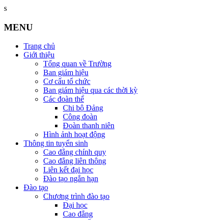
s
MENU
Trang chủ
Giới thiệu
Tổng quan về Trường
Ban giám hiệu
Cơ cấu tổ chức
Ban giám hiệu qua các thời kỳ
Các đoàn thể
Chi bộ Đảng
Công đoàn
Đoàn thanh niên
Hình ảnh hoạt động
Thông tin tuyển sinh
Cao đẳng chính quy
Cao đẳng liên thông
Liên kết đại học
Đào tạo ngắn hạn
Đào tạo
Chương trình đào tạo
Đại học
Cao đẳng