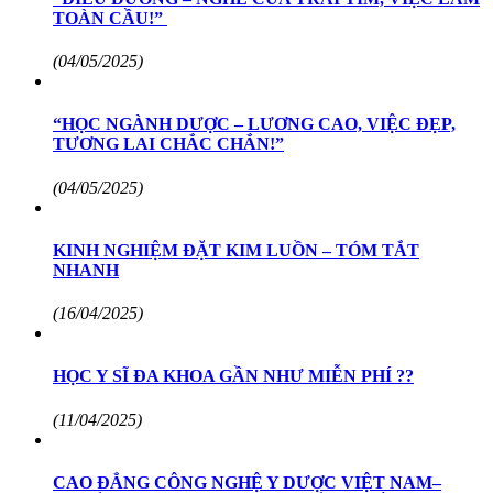
TOÀN CẦU!”
(04/05/2025)
“HỌC NGÀNH DƯỢC – LƯƠNG CAO, VIỆC ĐẸP,
TƯƠNG LAI CHẮC CHẮN!”
(04/05/2025)
KINH NGHIỆM ĐẶT KIM LUỒN – TÓM TẮT
NHANH
(16/04/2025)
HỌC Y SĨ ĐA KHOA GẦN NHƯ MIỄN PHÍ ??
(11/04/2025)
CAO ĐẲNG CÔNG NGHỆ Y DƯỢC VIỆT NAM–