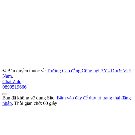
© Bản quyền thuộc về
Trường Cao đẳng Công nghệ Y - Dược Việt
Nam
.
Chat Zalo
0899519666
Bạn đã không sử dụng Site,
Bấm vào đây để duy trì trạng thái đăng
nhập
. Thời gian chờ:
60
giây