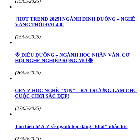
(15/05/2025)
[HOT TREND 2025] NGÀNH DINH DƯỠNG – NGHỀ
VÀNG THỜI ĐẠI 4.0!
(15/05/2025)
🌟 ĐIỀU DƯỠNG – NGÀNH HỌC NHÂN VĂN, CƠ
HỘI NGHỀ NGHIỆP RỘNG MỞ 🌟
(26/05/2025)
GEN Z HỌC NGHỀ "XỊN" – RA TRƯỜNG LÀM CHỦ
CUỘC CHƠI SẮC ĐẸP!
(27/05/2025)
Tìm hiểu từ A-Z về ngành học đang "khát" nhân lực
(27/06/2025)