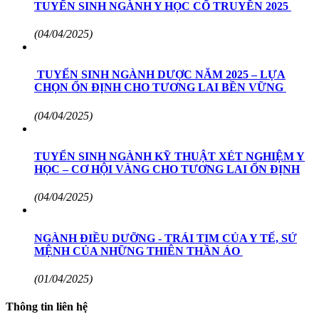
TUYỂN SINH NGÀNH Y HỌC CỔ TRUYỀN 2025
(04/04/2025)
TUYỂN SINH NGÀNH DƯỢC NĂM 2025 – LỰA
CHỌN ỔN ĐỊNH CHO TƯƠNG LAI BỀN VỮNG
(04/04/2025)
TUYỂN SINH NGÀNH KỸ THUẬT XÉT NGHIỆM Y
HỌC – CƠ HỘI VÀNG CHO TƯƠNG LAI ỔN ĐỊNH
(04/04/2025)
NGÀNH ĐIỀU DƯỠNG - TRÁI TIM CỦA Y TẾ, SỨ
MỆNH CỦA NHỮNG THIÊN THẦN ÁO
(01/04/2025)
Thông tin liên hệ