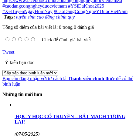
https://www.facebook.com/caodangcongngheyduocvietnam86
#caodangcongngheyduocvietnam
#YSiDaKhoa2025
#XetTuyenNgayHomNay
#CaoDangCongNgheYDuocVietNam
Tags:
tuyển sinh cao đẳng chính quy
Tổng số điểm của bài viết là: 0 trong 0 đánh giá
Click để đánh giá bài viết
Tweet
Ý kiến bạn đọc
Bạn cần đăng nhập với tư cách là
Thành viên chính thức
để có thể
bình luận
Những tin mới hơn
HỌC Y HỌC CỔ TRUYỀN – BẮT MẠCH TƯƠNG
LAI!
(07/05/2025)