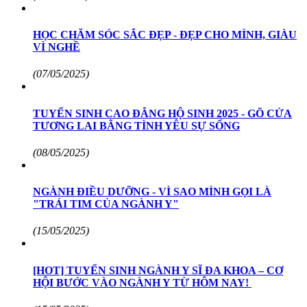
HỌC CHĂM SÓC SẮC ĐẸP - ĐẸP CHO MÌNH, GIÀU
VÌ NGHỀ
(07/05/2025)
TUYỂN SINH CAO ĐẲNG HỘ SINH 2025 - GÕ CỬA
TƯƠNG LAI BẰNG TÌNH YÊU SỰ SỐNG
(08/05/2025)
NGÀNH ĐIỀU DƯỠNG - VÌ SAO MÌNH GỌI LÀ
"TRÁI TIM CỦA NGÀNH Y"
(15/05/2025)
[HOT] TUYỂN SINH NGÀNH Y SĨ ĐA KHOA – CƠ
HỘI BƯỚC VÀO NGÀNH Y TỪ HÔM NAY!