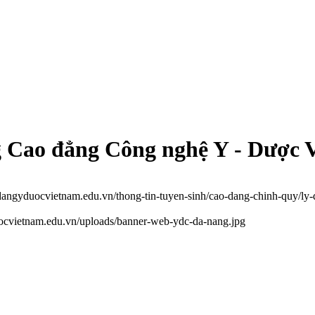
g Cao đẳng Công nghệ Y - Dược 
odangyduocvietnam.edu.vn/thong-tin-tuyen-sinh/cao-dang-chinh-quy/ly
uocvietnam.edu.vn/uploads/banner-web-ydc-da-nang.jpg