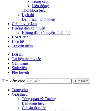
Trung cấp
Liên thông
Thời khóa biểu
Lịch thi
Danh sách tốt nghiệp
Cơ hội việc làm
Hướng dẫn xét tuyển
Hướng dẫn xét tuyển - Liên hệ
Hỏi & đáp
Liên hệ
Tra cứu điểm
Đối tác
Tài liệu tham khảo
Cẩm nang
Sinh viên
Phụ huynh
Tìm kiếm cho:
Trang chủ
Giới thiệu
Tổng quan về Trường
Ban giám hiệu
Cơ cấu tổ chức