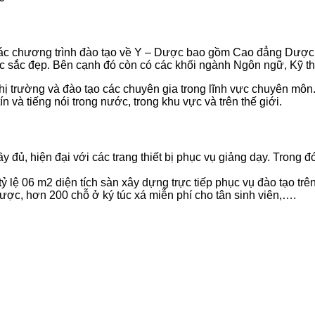
c chương trình đào tạo về Y – Dược bao gồm Cao đẳng Dược
óc sắc đẹp. Bên cạnh đó còn có các khối ngành Ngôn ngữ, Kỹ t
hị trường và đào tạo các chuyên gia trong lĩnh vực chuyên môn
n và tiếng nói trong nước, trong khu vực và trên thế giới.
, hiện đại với các trang thiết bị phục vụ giảng dạy. Trong đó 
tỷ lệ 06 m2 diện tích sàn xây dựng trực tiếp phục vụ đào tạo t
ợc, hơn 200 chỗ ở ký túc xá miễn phí cho tân sinh viên,….