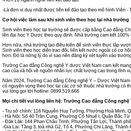
-Là đơn vị duy nhất được liên kế đào tạo theo mô hình Viện -
Cơ hội việc làm sau khi sinh viên theo học tại nhà trường
Sinh viên theo học tại trường sẽ được cấp bằng Cao đẳng Chính
lên đại học Y Dược theo quy định. Nhà trường cam kết 100% s
Hơn nữa, nhà trường tạo điều kiện để sinh viên thực tập vượt k
Sinh viên theo học diện trao đổi, liên kết nước ngoài có cơ h
hơn. Đó là nững lý do vì sao nên đăng ký xét tuyển vào trư
Trường Cao đẳng Công nghệ Y dược Việt Nam cam kết mang đến
cao của xã hội về nguồn nhân lực chất lượng cao trong lĩnh v
Năm 2024, Trường Cao đẳng Công nghệ Y – Dược Việt Nam tiếp
có nguyện vọng theo học tại các cơ sở thuộc nhà trường có th
vui lòng gọi tới hotline: 0899.519.666
Mọi chi tiết vui lòng liên hệ: Trường Cao đẳng Công ngh
- Trụ sở chính: 116 Nguyễn Huy Tưởng, Phường Hoà Minh, Q
- Hà Nội: Số 40 Trần Cung, Phường Cổ Nhuế I, Quận Bắc Từ 
- Đăk Lăk: 144 Phan Châu Trinh, Phường Tân Lợi, Thành phố
-Gia Lai: Tầng 3, toà nhà G2, Tổ 4, Phường Chi Lăng, Thành P