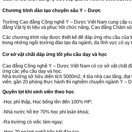
Chương trình đào tạo chuyên sâu Y – Dược
Trường Cao đẳng Công nghệ Y – Dược Việt Nam cung cấp cá
đẳng Vật lý trị liệu và phục hồi chức năng, Cao đẳng Chăm s
Các chương trình này được thiết kế để đáp ứng nhu cầu của t
trong những ngôi trường đào tạo đa ngành, đa lĩnh vực có uy tí
Cơ sở vật chất đáp ứng tốt yêu cầu dạy và học
Cao đẳng Công nghệ Y – Dược Việt Nam có cơ sở vật chất đầy đủ
ứng các yêu cầu dạy và học.
Nhà trường sở hữu diện tích 5000m2, 4 tòa nhà cao tầng, đạt 
viên, gần 20 phòng thực hành thí nghiệm chuyên ngành Y – Dư
Quyền lợi khi sinh viên theo học
-Học phí thấp, Học bổng lên đến 100% HP;
-Nhà nước hỗ trợ 70% học phí toàn khoá;
-Ra trường có việc làm ngay;
-Hơn 20 ngành nghề liên kết đào tạo.