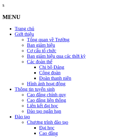
s
MENU
Trang chủ
Giới thiệu
Tổng quan về Trường
Ban giám hiệu
Cơ cấu tổ chức
Ban giám hiệu qua các thời kỳ
Các đoàn thể
Chi bộ Đảng
Công đoàn
Đoàn thanh niên
Hình ảnh hoạt động
Thông tin tuyển sinh
Cao đẳng chính quy
Cao đẳng liên thông
Liên kết đại học
Đào tạo ngắn hạn
Đào tạo
Chương trình đào tạo
Đại học
Cao đẳng