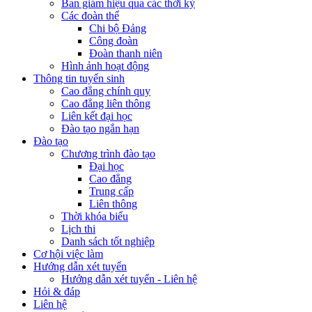
Ban giám hiệu qua các thời kỳ
Các đoàn thể
Chi bộ Đảng
Công đoàn
Đoàn thanh niên
Hình ảnh hoạt động
Thông tin tuyển sinh
Cao đẳng chính quy
Cao đẳng liên thông
Liên kết đại học
Đào tạo ngắn hạn
Đào tạo
Chương trình đào tạo
Đại học
Cao đẳng
Trung cấp
Liên thông
Thời khóa biểu
Lịch thi
Danh sách tốt nghiệp
Cơ hội việc làm
Hướng dẫn xét tuyển
Hướng dẫn xét tuyển - Liên hệ
Hỏi & đáp
Liên hệ