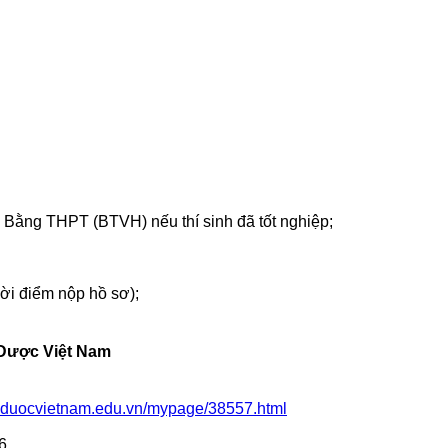
 Bằng THPT (BTVH) nếu thí sinh đã tốt nghiệp;
ời điểm nộp hồ sơ);
 Dược Việt Nam
yduocvietnam.edu.vn/mypage/38557.html
6