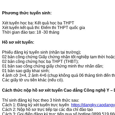
Phương thức tuyển sinh:
Xét tuyển học bạ: Kết quả học bạ THPT
Xét tuyển kết quả thi: Điểm thi THPT quốc gia
Thời gian đào tạo: 18 -30 tháng
Hồ sơ xét tuyển:
Phiếu đăng ký tuyển sinh (nhận tại trường);
02 bản công chứng Giấy chứng nhận tốt nghiệp tạm thời hoặc
02 bản công chứng học bạ THPT (THBT);
01 bản sao công chứng giấy chứng minh thư nhân dân;
01 bản sao giấy khai sinh;
4 ảnh cỡ 3×4, 2 ảnh 4×6 (chụp không quá 06 tháng tính đến th
Các giấy tờ ưu tiên khác (nếu có).
Cách thức nộp hồ sơ xét tuyển Cao đẳng Công nghệ Y –
Thí sinh đăng ký học theo 3 hình thức sau:
Cách 1: Đăng ký xét tuyển trực tuyến
https://dangky.caodang
Cách 2: Nộp hồ sơ trực tiếp tại các địa chỉ đào tạo
Cách 3: Gọi điện đăng ký trực tiếp qua số hotline 0899.519.66