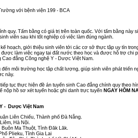
 Trường với bệnh viện 199 - BCA
 quy. Tấm bằng có giá trị trên toàn quốc. Với tấm bằng này sinh
inh viên sau khi tốt nghiệp có việc làm đúng ngành.
ế hoạch, giới thiệu sinh viên tới các cơ sở thực tập uy tín tron
ội được làm việc ngay tại đất nước theo học và được hỗ trợ chi 
ờng Cao đẳng Công nghệ Y - Dược Việt Nam.
 môi trường học tập chất lượng, giúp sinh viên phát triển n
ực này.
 tục thực hiện đề án tuyển sinh Cao đẳng chính quy theo hình
ể nộp hồ sơ xét tuyển hoặc ghi danh trực tuyến
NGAY HÔM N
ệ Y - Dược Việt Nam
uận Liên Chiểu, Thành phố Đà Nẵng.
Liêm, Hà Nội.
 Buôn Ma Thuột, Tỉnh Đăk Lăk.
hố Plieku, Tỉnh Gia Lai