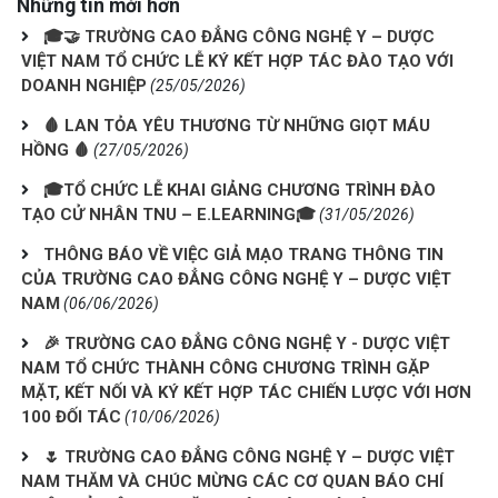
Những tin mới hơn
🎓🤝 TRƯỜNG CAO ĐẲNG CÔNG NGHỆ Y – DƯỢC
VIỆT NAM TỔ CHỨC LỄ KÝ KẾT HỢP TÁC ĐÀO TẠO VỚI
DOANH NGHIỆP
(25/05/2026)
🩸 LAN TỎA YÊU THƯƠNG TỪ NHỮNG GIỌT MÁU
HỒNG 🩸
(27/05/2026)
🎓TỔ CHỨC LỄ KHAI GIẢNG CHƯƠNG TRÌNH ĐÀO
TẠO CỬ NHÂN TNU – E.LEARNING🎓
(31/05/2026)
THÔNG BÁO VỀ VIỆC GIẢ MẠO TRANG THÔNG TIN
CỦA TRƯỜNG CAO ĐẲNG CÔNG NGHỆ Y – DƯỢC VIỆT
NAM
(06/06/2026)
🎉 TRƯỜNG CAO ĐẲNG CÔNG NGHỆ Y - DƯỢC VIỆT
NAM TỔ CHỨC THÀNH CÔNG CHƯƠNG TRÌNH GẶP
MẶT, KẾT NỐI VÀ KÝ KẾT HỢP TÁC CHIẾN LƯỢC VỚI HƠN
100 ĐỐI TÁC
(10/06/2026)
🌷 TRƯỜNG CAO ĐẲNG CÔNG NGHỆ Y – DƯỢC VIỆT
NAM THĂM VÀ CHÚC MỪNG CÁC CƠ QUAN BÁO CHÍ