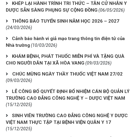
KHÉP LẠI HÀNH TRÌNH TRI THỨC – TÂN CỬ NHÂN Y
DƯỢC SẴN SÀNG PHỤNG SỰ CỘNG ĐỒNG
(06/05/2026)
THÔNG BÁO TUYỂN SINH NĂM HỌC 2026 – 2027
(24/03/2026)
Cảnh báo hành vi giả mạo trang thông tin điện tử của
Nhà trường
(10/03/2026)
KHÁM BỆNH, PHÁT THUỐC MIỄN PHÍ VÀ TẶNG QUÀ
CHO NGƯỜI DÂN TẠI XÃ HÒA VANG
(09/03/2026)
​ CHÚC MỪNG NGÀY THẦY THUỐC VIỆT NAM 27/02 ​
(09/03/2026)
LỄ CÔNG BỐ QUYẾT ĐỊNH BỔ NHIỆM CÁN BỘ QUẢN LÝ
TRƯỜNG CAO ĐẲNG CÔNG NGHỆ Y – DƯỢC VIỆT NAM
(15/12/2025)
SINH VIÊN TRƯỜNG CAO ĐẲNG CÔNG NGHỆ Y DƯỢC
VIỆT NAM THỰC TẬP TẠI BỆNH VIỆN QUÂN Y 17
(15/12/2025)