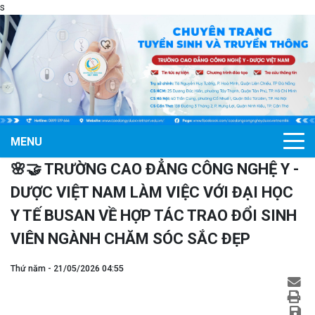
s
MENU
🌸🤝 TRƯỜNG CAO ĐẲNG CÔNG NGHỆ Y -
DƯỢC VIỆT NAM LÀM VIỆC VỚI ĐẠI HỌC
Y TẾ BUSAN VỀ HỢP TÁC TRAO ĐỔI SINH
VIÊN NGÀNH CHĂM SÓC SẮC ĐẸP
Thứ năm - 21/05/2026 04:55