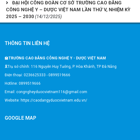
ĐẠI HỘI CÔNG ĐOÀN CƠ SỞ TRƯỜNG CAO ĐẲNG
CÔNG NGHỆ Y – DƯỢC VIỆT NAM LẦN THỨ V, NHIỆM KỲ
2025 – 2030
(14/12/2025)
THÔNG TIN LIÊN HỆ
🏫
TRƯỜNG CAO ĐẲNG CÔNG NGHỆ Y - DƯỢC VIỆT NAM
🎗️Trụ sở chính: 116 Nguyễn Huy Tưởng, P. Hòa Khánh, TP Đà Nẵng
Điện thoại: 0236625333 - 0899519666
Hotline: 0899519666
Email: congngheyduocvietnam116@gmail.com
Website: https://caodangyduocvietnam.edu.vn/
GOOGLE MAP