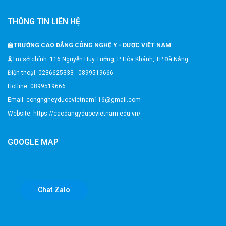
THÔNG TIN LIÊN HỆ
🏫
TRƯỜNG CAO ĐẲNG CÔNG NGHỆ Y - DƯỢC VIỆT NAM
🎗️Trụ sở chính: 116 Nguyễn Huy Tưởng, P. Hòa Khánh, TP Đà Nẵng
Điện thoại: 0236625333 - 0899519666
Hotline: 0899519666
Email: congngheyduocvietnam116@gmail.com
Website: https://caodangyduocvietnam.edu.vn/
GOOGLE MAP
Chat Zalo