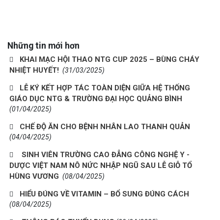
Những tin mới hơn
KHAI MẠC HỘI THAO NTG CUP 2025 – BÙNG CHÁY
NHIỆT HUYẾT!
(31/03/2025)
LỄ KÝ KẾT HỢP TÁC TOÀN DIỆN GIỮA HỆ THỐNG
GIÁO DỤC NTG & TRƯỜNG ĐẠI HỌC QUẢNG BÌNH
(01/04/2025)
CHẾ ĐỘ ĂN CHO BỆNH NHÂN LAO THANH QUẢN
(04/04/2025)
SINH VIÊN TRƯỜNG CAO ĐẲNG CÔNG NGHỆ Y -
DƯỢC VIỆT NAM NÔ NỨC NHẬP NGŨ SAU LỄ GIỖ TỔ
HÙNG VƯƠNG
(08/04/2025)
HIỂU ĐÚNG VỀ VITAMIN – BỔ SUNG ĐÚNG CÁCH
(08/04/2025)