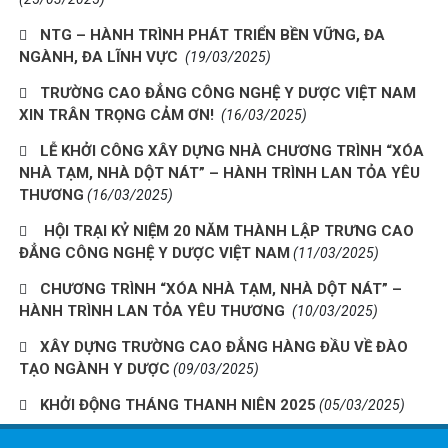
NTG – HÀNH TRÌNH PHÁT TRIỂN BỀN VỮNG, ĐA
NGÀNH, ĐA LĨNH VỰC
(19/03/2025)
TRƯỜNG CAO ĐẲNG CÔNG NGHỆ Y DƯỢC VIỆT NAM
XIN TRÂN TRỌNG CẢM ƠN!
(16/03/2025)
LỄ KHỞI CÔNG XÂY DỰNG NHÀ CHƯƠNG TRÌNH “XÓA
NHÀ TẠM, NHÀ DỘT NÁT” – HÀNH TRÌNH LAN TỎA YÊU
THƯƠNG
(16/03/2025)
HỘI TRẠI KỶ NIỆM 20 NĂM THÀNH LẬP TRƯNG CAO
ĐẲNG CÔNG NGHỆ Y DƯỢC VIỆT NAM
(11/03/2025)
CHƯƠNG TRÌNH “XÓA NHÀ TẠM, NHÀ DỘT NÁT” –
HÀNH TRÌNH LAN TỎA YÊU THƯƠNG
(10/03/2025)
XÂY DỰNG TRƯỜNG CAO ĐẲNG HÀNG ĐẦU VỀ ĐÀO
TẠO NGÀNH Y DƯỢC
(09/03/2025)
KHỞI ĐỘNG THÁNG THANH NIÊN 2025
(05/03/2025)