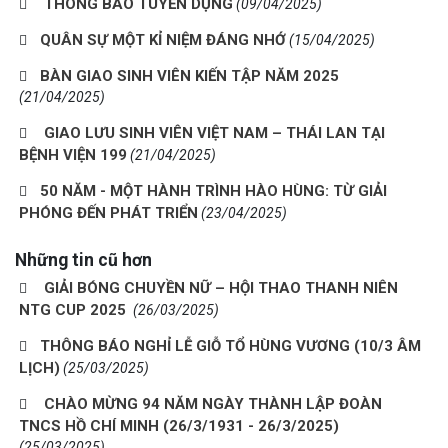
THÔNG BÁO TUYỂN DỤNG
(09/04/2025)
QUÂN SỰ MỘT KỈ NIỆM ĐÁNG NHỚ
(15/04/2025)
BÀN GIAO SINH VIÊN KIẾN TẬP NĂM 2025
(21/04/2025)
GIAO LƯU SINH VIÊN VIỆT NAM – THÁI LAN TẠI
BỆNH VIỆN 199
(21/04/2025)
50 NĂM - MỘT HÀNH TRÌNH HÀO HÙNG: TỪ GIẢI
PHÓNG ĐẾN PHÁT TRIỂN
(23/04/2025)
Những tin cũ hơn
GIẢI BÓNG CHUYỀN NỮ – HỘI THAO THANH NIÊN
NTG CUP 2025
(26/03/2025)
THÔNG BÁO NGHỈ LỄ GIỖ TỔ HÙNG VƯƠNG (10/3 ÂM
LỊCH)
(25/03/2025)
CHÀO MỪNG 94 NĂM NGÀY THÀNH LẬP ĐOÀN
TNCS HỒ CHÍ MINH (26/3/1931 - 26/3/2025)
(25/03/2025)