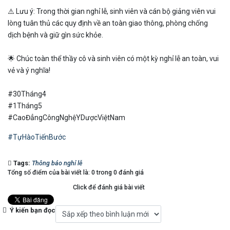
⚠️ Lưu ý: Trong thời gian nghỉ lễ, sinh viên và cán bộ giảng viên vui
lòng tuân thủ các quy định về an toàn giao thông, phòng chống
dịch bệnh và giữ gìn sức khỏe.
🌟 Chúc toàn thể thầy cô và sinh viên có một kỳ nghỉ lễ an toàn, vui
vẻ và ý nghĩa!
#30Tháng4
#1Tháng5
#CaoĐẳngCôngNghệYDượcViệtNam
#TựHàoTiếnBước
Tags:
Thông báo nghỉ lễ
Tổng số điểm của bài viết là: 0 trong 0 đánh giá
Click để đánh giá bài viết
Ý kiến bạn đọc