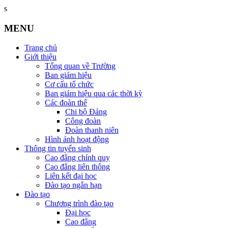
s
MENU
Trang chủ
Giới thiệu
Tổng quan về Trường
Ban giám hiệu
Cơ cấu tổ chức
Ban giám hiệu qua các thời kỳ
Các đoàn thể
Chi bộ Đảng
Công đoàn
Đoàn thanh niên
Hình ảnh hoạt động
Thông tin tuyển sinh
Cao đẳng chính quy
Cao đẳng liên thông
Liên kết đại học
Đào tạo ngắn hạn
Đào tạo
Chương trình đào tạo
Đại học
Cao đẳng