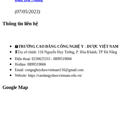
(07/05/2023)
Thông tin liên hệ
🏫
TRƯỜNG CAO ĐẲNG CÔNG NGHỆ Y - DƯỢC VIỆT NAM
🎗️Trụ sở chính: 116 Nguyễn Huy Tưởng, P. Hòa Khánh, TP Đà Nẵng
Điện thoại: 0236625333 - 0899519666
Hotline: 0899519666
Email: congngheyduocvietnam116@gmail.com
Website: https://caodangyduocvietnam.edu.vn/
Google Map