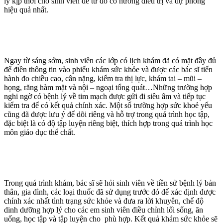
lý kịp thời cho sinh viên để từ đó có hướng điều trị và dự phòng
hiệu quả nhất.
Ngay từ sáng sớm, sinh viên các lớp có lịch khám đã có mặt đầy đủ
để điền thông tin vào phiếu khám sức khỏe và được các bác sĩ tiến
hành đo chiều cao, cân nặng, kiểm tra thị lực, khám tai – mũi –
họng, răng hàm mặt và nội – ngoại tổng quát…Những trường hợp
nghi ngờ có bệnh lý về tim mạch được gửi đi siêu âm và tiếp tục
kiểm tra để có kết quả chính xác. Một số trường hợp sức khoẻ yếu
cũng đã được lưu ý để dõi riêng và hỗ trợ trong quá trình học tập,
đặc biệt là có độ tập luyện riêng biệt, thích hợp trong quá trình học
môn giáo dục thể chất.
Trong quá trình khám, bác sĩ sẽ hỏi sinh viên về tiền sử bệnh lý bản
thân, gia đình, các loại thuốc đã sử dụng trước đó để xác định được
chính xác nhất tình trạng sức khỏe và đưa ra lời khuyên, chế độ
dinh dưỡng hợp lý cho các em sinh viên điều chỉnh lối sống, ăn
uống, học tập và tập luyện cho phù hợp. Kết quả khám sức khỏe sẽ