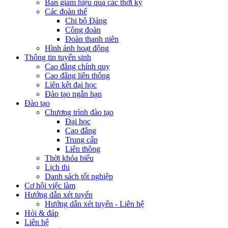
Ban giám hiệu qua các thời kỳ
Các đoàn thể
Chi bộ Đảng
Công đoàn
Đoàn thanh niên
Hình ảnh hoạt động
Thông tin tuyển sinh
Cao đẳng chính quy
Cao đẳng liên thông
Liên kết đại học
Đào tạo ngắn hạn
Đào tạo
Chương trình đào tạo
Đại học
Cao đẳng
Trung cấp
Liên thông
Thời khóa biểu
Lịch thi
Danh sách tốt nghiệp
Cơ hội việc làm
Hướng dẫn xét tuyển
Hướng dẫn xét tuyển - Liên hệ
Hỏi & đáp
Liên hệ