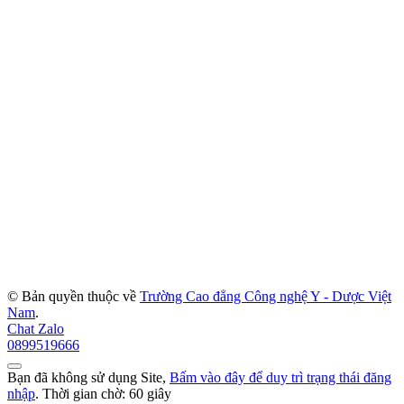
© Bản quyền thuộc về
Trường Cao đẳng Công nghệ Y - Dược Việt
Nam
.
Chat Zalo
0899519666
Bạn đã không sử dụng Site,
Bấm vào đây để duy trì trạng thái đăng
nhập
. Thời gian chờ:
60
giây