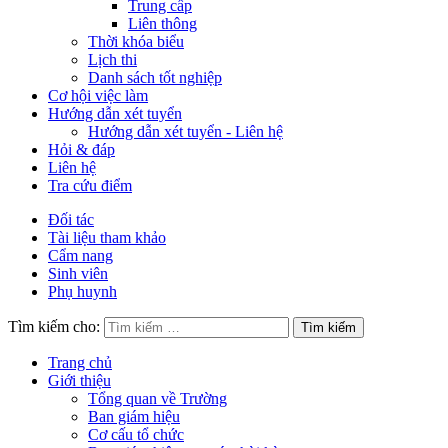
Trung cấp
Liên thông
Thời khóa biểu
Lịch thi
Danh sách tốt nghiệp
Cơ hội việc làm
Hướng dẫn xét tuyển
Hướng dẫn xét tuyển - Liên hệ
Hỏi & đáp
Liên hệ
Tra cứu điểm
Đối tác
Tài liệu tham khảo
Cẩm nang
Sinh viên
Phụ huynh
Tìm kiếm cho:
Trang chủ
Giới thiệu
Tổng quan về Trường
Ban giám hiệu
Cơ cấu tổ chức