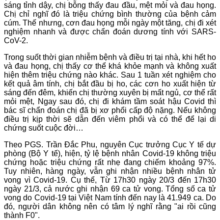
sáng tỉnh dậy, chị bỗng thấy đau đầu, mệt mỏi và đau họng.
Chị chỉ nghĩ đó là triệu chứng bình thường của bệnh cảm
cúm. Thế nhưng, cơn đau họng mỗi ngày một tăng, chị đi xét
nghiệm nhanh và được chẩn đoán dương tính với SARS-
CoV-2.
Trong suốt thời gian nhiễm bệnh và điều trị tại nhà, khi hết ho
và đau họng, chị thấy cơ thể khá khỏe mạnh và không xuất
hiện thêm triệu chứng nào khác. Sau 1 tuần xét nghiệm cho
kết quả âm tính, chị bắt đầu bị ho, các cơn ho xuất hiện từ
sáng đến đêm, khiến chị thường xuyên bị mất ngủ, cơ thể rất
mỏi mệt, Ngay sau đó, chị đi khám tầm soát hậu Covid thì
bác sĩ chẩn đoán chị đã bị xơ phổi cấp độ nặng. Nếu không
điều trị kịp thời sẽ dẫn đến viêm phổi và có thể để lại di
chứng suốt cuộc đời…
Theo PGS. Trần Đắc Phu, nguyên Cục trưởng Cục Y tế dự
phòng (Bộ Y tế), hiện, tỷ lệ bệnh nhân Covid-19 không triệu
chứng hoặc triệu chứng rất nhẹ đang chiếm khoảng 97%.
Tuy nhiên, hàng ngày, vẫn ghi nhận nhiều bệnh nhân tử
vong vì Covid-19. Cụ thể, Từ 17h30 ngày 20/3 đến 17h30
ngày 21/3, cả nước ghi nhận 69 ca tử vong. Tổng số ca tử
vong do Covid-19 tại Việt Nam tính đến nay là 41.949 ca. Do
đó, người dân không nên có tâm lý nghĩ rằng "ai rồi cũng
thành F0".