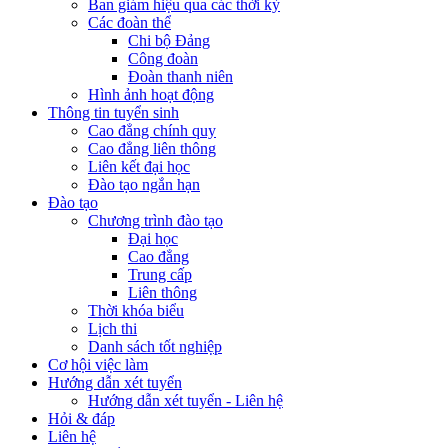
Ban giám hiệu qua các thời kỳ
Các đoàn thể
Chi bộ Đảng
Công đoàn
Đoàn thanh niên
Hình ảnh hoạt động
Thông tin tuyển sinh
Cao đẳng chính quy
Cao đẳng liên thông
Liên kết đại học
Đào tạo ngắn hạn
Đào tạo
Chương trình đào tạo
Đại học
Cao đẳng
Trung cấp
Liên thông
Thời khóa biểu
Lịch thi
Danh sách tốt nghiệp
Cơ hội việc làm
Hướng dẫn xét tuyển
Hướng dẫn xét tuyển - Liên hệ
Hỏi & đáp
Liên hệ