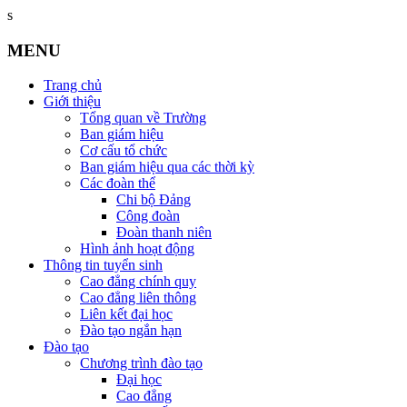
s
MENU
Trang chủ
Giới thiệu
Tổng quan về Trường
Ban giám hiệu
Cơ cấu tổ chức
Ban giám hiệu qua các thời kỳ
Các đoàn thể
Chi bộ Đảng
Công đoàn
Đoàn thanh niên
Hình ảnh hoạt động
Thông tin tuyển sinh
Cao đẳng chính quy
Cao đẳng liên thông
Liên kết đại học
Đào tạo ngắn hạn
Đào tạo
Chương trình đào tạo
Đại học
Cao đẳng