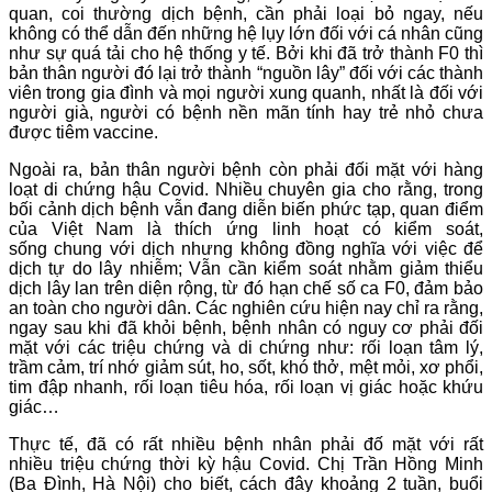
quan, coi thường dịch bệnh, cần phải loại bỏ ngay, nếu
không có thể dẫn đến những hệ lụy lớn đối với cá nhân cũng
như sự quá tải cho hệ thống y tế. Bởi khi đã trở thành F0 thì
bản thân người đó lại trở thành “nguồn lây” đối với các thành
viên trong gia đình và mọi người xung quanh, nhất là đối với
người già, người có bệnh nền mãn tính hay trẻ nhỏ chưa
được tiêm vaccine.
Ngoài ra, bản thân người bệnh còn phải đối mặt với hàng
loạt di chứng hậu Covid. Nhiều chuyên gia cho rằng, trong
bối cảnh dịch bệnh vẫn đang diễn biến phức tạp, quan điểm
của Việt Nam là thích ứng linh hoạt có kiểm soát,
sống chung với dịch nhưng không đồng nghĩa với việc để
dịch tự do lây nhiễm; Vẫn cần kiểm soát nhằm giảm thiểu
dịch lây lan trên diện rộng, từ đó hạn chế số ca F0, đảm bảo
an toàn cho người dân. Các nghiên cứu hiện nay chỉ ra rằng,
ngay sau khi đã khỏi bệnh, bệnh nhân có nguy cơ phải đối
mặt với các triệu chứng và di chứng như: rối loạn tâm lý,
trầm cảm, trí nhớ giảm sút, ho, sốt, khó thở, mệt mỏi, xơ phổi,
tim đập nhanh, rối loạn tiêu hóa, rối loạn vị giác hoặc khứu
giác…
Thực tế, đã có rất nhiều bệnh nhân phải đố mặt với rất
nhiều triệu chứng thời kỳ hậu Covid. Chị Trần Hồng Minh
(Ba Đình, Hà Nội) cho biết, cách đây khoảng 2 tuần, buổi