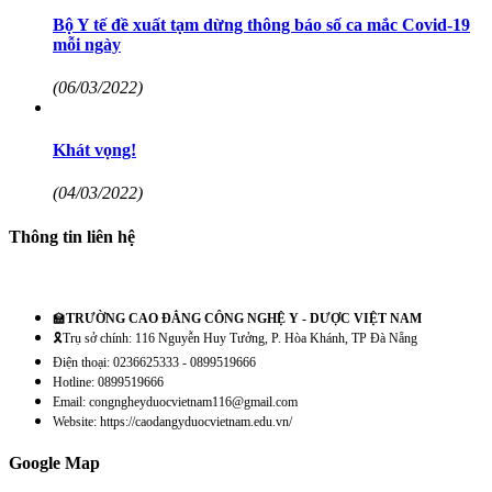
Bộ Y tế đề xuất tạm dừng thông báo số ca mắc Covid-19
mỗi ngày
(06/03/2022)
Khát vọng!
(04/03/2022)
Thông tin liên hệ
🏫
TRƯỜNG CAO ĐẲNG CÔNG NGHỆ Y - DƯỢC VIỆT NAM
🎗️Trụ sở chính: 116 Nguyễn Huy Tưởng, P. Hòa Khánh, TP Đà Nẵng
Điện thoại: 0236625333 - 0899519666
Hotline: 0899519666
Email: congngheyduocvietnam116@gmail.com
Website: https://caodangyduocvietnam.edu.vn/
Google Map