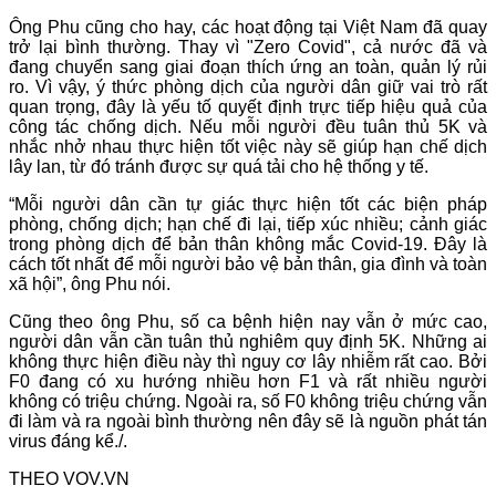
Ông Phu cũng cho hay, các hoạt động tại Việt Nam đã quay
trở lại bình thường. Thay vì "Zero Covid", cả nước đã và
đang chuyển sang giai đoạn thích ứng an toàn, quản lý rủi
ro. Vì vậy, ý thức phòng dịch của người dân giữ vai trò rất
quan trọng, đây là yếu tố quyết định trực tiếp hiệu quả của
công tác chống dịch. Nếu mỗi người đều tuân thủ 5K và
nhắc nhở nhau thực hiện tốt việc này sẽ giúp hạn chế dịch
lây lan, từ đó tránh được sự quá tải cho hệ thống y tế.
“Mỗi người dân cần tự giác thực hiện tốt các biện pháp
phòng, chống dịch; hạn chế đi lại, tiếp xúc nhiều; cảnh giác
trong phòng dịch để bản thân không mắc Covid-19. Đây là
cách tốt nhất để mỗi người bảo vệ bản thân, gia đình và toàn
xã hội”, ông Phu nói.
Cũng theo ông Phu, số ca bệnh hiện nay vẫn ở mức cao,
người dân vẫn cần tuân thủ nghiêm quy định 5K. Những ai
không thực hiện điều này thì nguy cơ lây nhiễm rất cao. Bởi
F0 đang có xu hướng nhiều hơn F1 và rất nhiều người
không có triệu chứng. Ngoài ra, số F0 không triệu chứng vẫn
đi làm và ra ngoài bình thường nên đây sẽ là nguồn phát tán
virus đáng kể./.
THEO VOV.VN