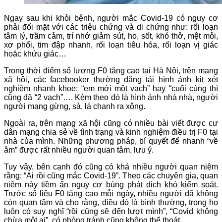
Ngay sau khi khỏi bệnh, người mắc Covid-19 có nguy cơ
phải đối mặt với các triệu chứng và di chứng như: rối loạn
tâm lý, trầm cảm, trí nhớ giảm sút, ho, sốt, khó thở, mệt mỏi,
xơ phổi, tim đập nhanh, rối loạn tiêu hóa, rối loạn vị giác
hoặc khứu giác…
Trong thời điểm số lượng F0 tăng cao tại Hà Nội, trên mạng
xã hội, các facebooker thường đăng tải hình ảnh kit xét
nghiệm nhanh khoe: “em mới một vạch” hay “cuối cùng thì
cũng đã “2 vạch”…. Kèm theo đó là hình ảnh nhà nhà, người
người mang gừng, sả, lá chanh ra xông.
Ngoài ra, trên mạng xã hội cũng có nhiều bài viết được cư
dân mạng chia sẻ về tình trạng và kinh nghiệm điều trị F0 tại
nhà của mình. Những phương pháp, bí quyết để nhanh “về
âm” được rất nhiều người quan tâm, lưu ý.
Tuy vậy, bên cạnh đó cũng có khá nhiều người quan niệm
rằng: “Ai rồi cũng mắc Covid-19”. Theo các chuyên gia, quan
niệm này tiềm ẩn nguy cơ bùng phát dịch khó kiểm soát.
Trước số liệu F0 tăng cao mỗi ngày, nhiều người đã không
còn quan tâm và cho rằng, điều đó là bình thường, trong họ
luôn có suy nghĩ “rồi cũng sẽ đến lượt mình”, “Covid không
chừa một ai”, có phòng tránh cũng không thể thoát…