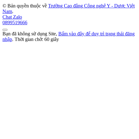
© Bản quyền thuộc về
Trường Cao đẳng Công nghệ Y - Dược Việt
Nam
.
Chat Zalo
0899519666
Bạn đã không sử dụng Site,
Bấm vào đây để duy trì trạng thái đăng
nhập
. Thời gian chờ:
60
giây