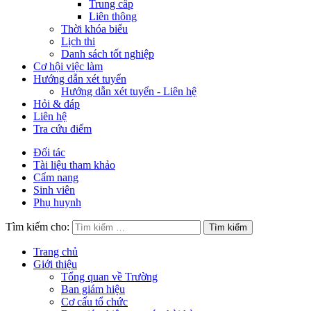
Trung cấp
Liên thông
Thời khóa biểu
Lịch thi
Danh sách tốt nghiệp
Cơ hội việc làm
Hướng dẫn xét tuyển
Hướng dẫn xét tuyển - Liên hệ
Hỏi & đáp
Liên hệ
Tra cứu điểm
Đối tác
Tài liệu tham khảo
Cẩm nang
Sinh viên
Phụ huynh
Tìm kiếm cho:
Trang chủ
Giới thiệu
Tổng quan về Trường
Ban giám hiệu
Cơ cấu tổ chức