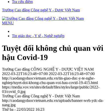
Tra cứu điểm
Trường Cao đẳng Công nghệ Y - Dược Việt Nam
MENU
Tin giáo dục - Y tế - Nghề nghiệp
Tuyệt đối không chủ quan với
hậu Covid-19
Trường Cao đẳng CÔNG NGHỆ Y - DƯỢC VIỆT NAM
2022-03-22T16:23:48+07:00
2022-03-22T16:23:48+07:00
http://caodangyduocvietnam.edu.vn/tin-giao-duc-y-te-nghe-
nghiep/tuyet-doi-khong-chu-quan-voi-hau-covid-19-415.html
https://media.vov.vn/sites/default/files/styles/large/public/2022-
03/covid_0.jpg
Trường Cao đẳng Công nghệ Y - Dược Việt Nam
http://caodangyduocvietnam.edu.vn/uploads/banner-web-ydc-da-
nang.jpg
Thứ ba - 22/03/2022 16:23