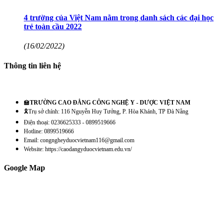
4 trường của Việt Nam nằm trong danh sách các đại học
trẻ toàn cầu 2022
(16/02/2022)
Thông tin liên hệ
🏫
TRƯỜNG CAO ĐẲNG CÔNG NGHỆ Y - DƯỢC VIỆT NAM
🎗️Trụ sở chính: 116 Nguyễn Huy Tưởng, P. Hòa Khánh, TP Đà Nẵng
Điện thoại: 0236625333 - 0899519666
Hotline: 0899519666
Email: congngheyduocvietnam116@gmail.com
Website: https://caodangyduocvietnam.edu.vn/
Google Map