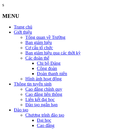
s
MENU
Trang chủ
Giới thiệu
Tổng quan về Trường
Ban giám hiệu
Cơ cấu tổ chức
Ban giám hiệu qua các thời kỳ
Các đoàn thể
Chi bộ Đảng
Công đoàn
Đoàn thanh niên
Hình ảnh hoạt động
Thông tin tuyển sinh
Cao đẳng chính quy
Cao đẳng liên thông
Liên kết đại học
Đào tạo ngắn hạn
Đào tạo
Chương trình đào tạo
Đại học
Cao đẳng