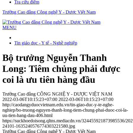
Tra cứu điểm
Trường Cao đẳng Công nghệ Y - Dược Việt Nam
MENU
Tin giáo dục - Y tế - Nghề nghiệp
Bộ trưởng Nguyễn Thanh
Long: Tiêm chủng phải được
coi là ưu tiên hàng đầu
Trường Cao đẳng CÔNG NGHỆ Y - DƯỢC VIỆT NAM
2022-03-06T10:15:23+07:00
2022-03-06T10:15:23+07:00
http://caodangyduocvietnam.edu.vn/tin-giao-duc-y-te-nghe-
nghiep/bo-truong-nguyen-thanh-long-tiem-chung-phai-duoc-coi-la-
uu-tien-hang-dau-406.html
https://suckhoedoisong.qltns.mediacdn.vn/324455921873985536/2021
24101-1635240576774303221580.jpg
Trường Cao đẳng Công nghệ Y - Dược Việt Nam