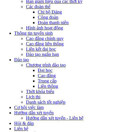
Ban giám hiệu qua các thời kỳ
Các đoàn thể
Chi bộ Đảng
Công đoàn
Đoàn thanh niên
Hình ảnh hoạt động
Thông tin tuyển sinh
Cao đẳng chính quy
Cao đẳng liên thông
Liên kết đại học
Đào tạo ngắn hạn
Đào tạo
Chương trình đào tạo
Đại học
Cao đẳng
Trung cấp
Liên thông
Thời khóa biểu
Lịch thi
Danh sách tốt nghiệp
Cơ hội việc làm
Hướng dẫn xét tuyển
Hướng dẫn xét tuyển - Liên hệ
Hỏi & đáp
Liên hệ