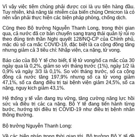
Vì vậy việc tiêm chủng phải được coi là ưu tiên hàng đầu.
Tuy nhiên, khả năng tái nhiễm của biến chủng Omicron là có
nên vẫn phải thực hiện các biện pháp phòng, chống dịch.
Cũng theo Bộ trưởng Nguyễn Thanh Long, trong thời gian
qua, cả nước đã cơ bản chuyển sang trạng thái quản lý rủi ro
theo đúng tinh thần Nghị quyết 128/NQ-CP của Chính phủ,
mặc dù số ca mắc COVID-19, đặc biệt là ca cộng đồng tăng
nhưng giảm cả 3 tiêu chí: Nhập viện, ca nặng, tử vong.
Báo cáo của Bộ Y tế cho biết, tỉ lệ tử vong/số ca mắc của 30
ngày qua là 0,2%, giảm so với tháng trước (1%), ngày 1/2 là
0,9% và ngày 3/3 là 0,1%. So với tháng trước, số ca cộng
đồng cả nước tăng 197,9% nhưng số ca tử vong giảm
47,1%, số ca đang điều trị tại bệnh viện giảm 24,5%, số ca
nặng, nguy kịch giảm 43,1%.
Hệ thống y tế vẫn đang trụ vững, tăng cường năng lực hồi
sức và điều trị các ca nặng. Bộ Y tế đang tiến hành từng
bước, hướng tới điều trị COVID-19 như điều trị bệnh nhân
thông thường.
Bộ trưởng Nguyễn Thanh Long:
Về các biện pháp trong thời gian tới, Bộ trưởng Bộ Y tế đề