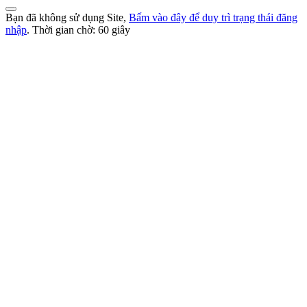
Bạn đã không sử dụng Site,
Bấm vào đây để duy trì trạng thái đăng
nhập
. Thời gian chờ:
60
giây