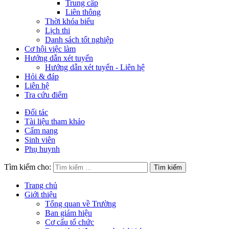
Trung cấp
Liên thông
Thời khóa biểu
Lịch thi
Danh sách tốt nghiệp
Cơ hội việc làm
Hướng dẫn xét tuyển
Hướng dẫn xét tuyển - Liên hệ
Hỏi & đáp
Liên hệ
Tra cứu điểm
Đối tác
Tài liệu tham khảo
Cẩm nang
Sinh viên
Phụ huynh
Tìm kiếm cho:
Trang chủ
Giới thiệu
Tổng quan về Trường
Ban giám hiệu
Cơ cấu tổ chức