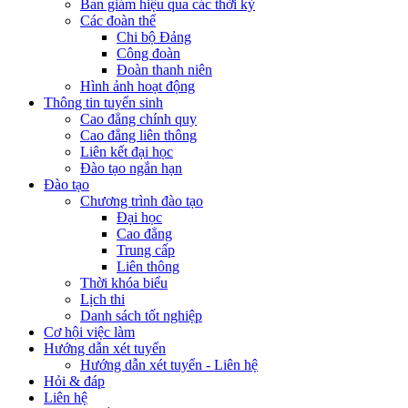
Ban giám hiệu qua các thời kỳ
Các đoàn thể
Chi bộ Đảng
Công đoàn
Đoàn thanh niên
Hình ảnh hoạt động
Thông tin tuyển sinh
Cao đẳng chính quy
Cao đẳng liên thông
Liên kết đại học
Đào tạo ngắn hạn
Đào tạo
Chương trình đào tạo
Đại học
Cao đẳng
Trung cấp
Liên thông
Thời khóa biểu
Lịch thi
Danh sách tốt nghiệp
Cơ hội việc làm
Hướng dẫn xét tuyển
Hướng dẫn xét tuyển - Liên hệ
Hỏi & đáp
Liên hệ