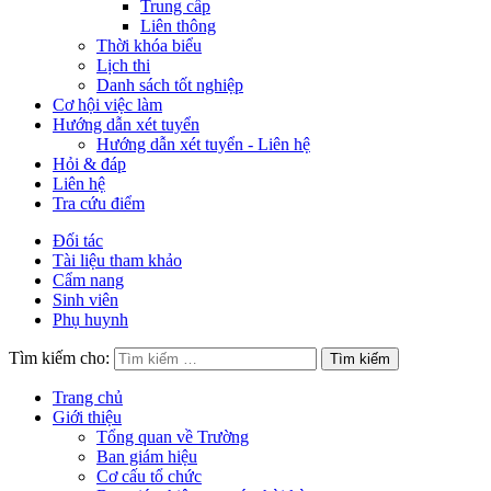
Trung cấp
Liên thông
Thời khóa biểu
Lịch thi
Danh sách tốt nghiệp
Cơ hội việc làm
Hướng dẫn xét tuyển
Hướng dẫn xét tuyển - Liên hệ
Hỏi & đáp
Liên hệ
Tra cứu điểm
Đối tác
Tài liệu tham khảo
Cẩm nang
Sinh viên
Phụ huynh
Tìm kiếm cho:
Trang chủ
Giới thiệu
Tổng quan về Trường
Ban giám hiệu
Cơ cấu tổ chức