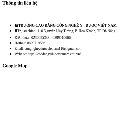
Thông tin liên hệ
🏫
TRƯỜNG CAO ĐẲNG CÔNG NGHỆ Y - DƯỢC VIỆT NAM
🎗️Trụ sở chính: 116 Nguyễn Huy Tưởng, P. Hòa Khánh, TP Đà Nẵng
Điện thoại: 0236625333 - 0899519666
Hotline: 0899519666
Email: congngheyduocvietnam116@gmail.com
Website: https://caodangyduocvietnam.edu.vn/
Google Map