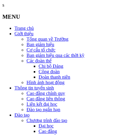
s
MENU
Trang chủ
Giới thiệu
Tổng quan về Trường
Ban giám hiệu
Cơ cấu tổ chức
Ban giám hiệu qua các thời kỳ
Các đoàn thể
Chi bộ Đảng
Công đoàn
Đoàn thanh niên
Hình ảnh hoạt động
Thông tin tuyển sinh
Cao đẳng chính quy
Cao đẳng liên thông
Liên kết đại học
Đào tạo ngắn hạn
Đào tạo
Chương trình đào tạo
Đại học
Cao đẳng