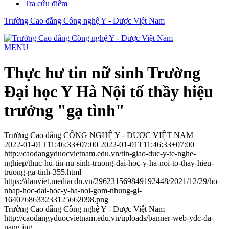
Tra cứu điểm
Trường Cao đẳng Công nghệ Y - Dược Việt Nam
MENU
Thực hư tin nữ sinh Trường
Đại học Y Hà Nội tố thầy hiệu
trưởng "gạ tình"
Trường Cao đẳng CÔNG NGHỆ Y - DƯỢC VIỆT NAM
2022-01-01T11:46:33+07:00
2022-01-01T11:46:33+07:00
http://caodangyduocvietnam.edu.vn/tin-giao-duc-y-te-nghe-
nghiep/thuc-hu-tin-nu-sinh-truong-dai-hoc-y-ha-noi-to-thay-hieu-
truong-ga-tinh-355.html
https://danviet.mediacdn.vn/296231569849192448/2021/12/29/ho-
nhap-hoc-dai-hoc-y-ha-noi-gom-nhung-gi-
1640768633233125662098.png
Trường Cao đẳng Công nghệ Y - Dược Việt Nam
http://caodangyduocvietnam.edu.vn/uploads/banner-web-ydc-da-
nang.jpg