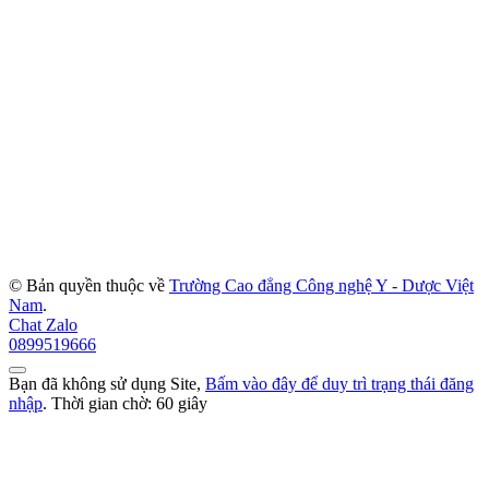
© Bản quyền thuộc về
Trường Cao đẳng Công nghệ Y - Dược Việt
Nam
.
Chat Zalo
0899519666
Bạn đã không sử dụng Site,
Bấm vào đây để duy trì trạng thái đăng
nhập
. Thời gian chờ:
60
giây