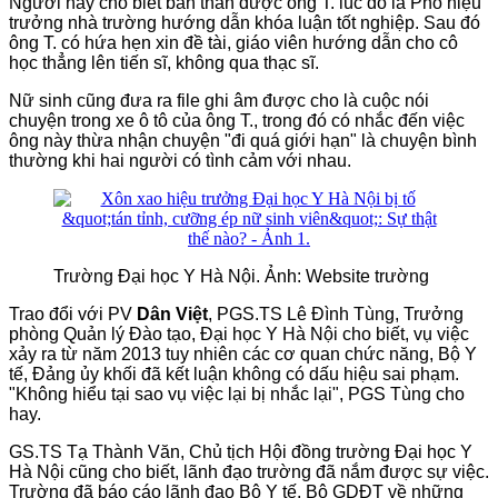
Người này cho biết bản thân được ông T. lúc đó là Phó hiệu
trưởng nhà trường hướng dẫn khóa luận tốt nghiệp. Sau đó
ông T. có hứa hẹn xin đề tài, giáo viên hướng dẫn cho cô
học thẳng lên tiến sĩ, không qua thạc sĩ.
Nữ sinh cũng đưa ra file ghi âm được cho là cuộc nói
chuyện trong xe ô tô của ông T., trong đó có nhắc đến việc
ông này thừa nhận chuyện "đi quá giới hạn" là chuyện bình
thường khi hai người có tình cảm với nhau.
Trường Đại học Y Hà Nội. Ảnh: Website trường
Trao đổi với PV
Dân Việt
, PGS.TS Lê Đình Tùng, Trưởng
phòng Quản lý Đào tạo, Đại học Y Hà Nội cho biết, vụ việc
xảy ra từ năm 2013 tuy nhiên các cơ quan chức năng, Bộ Y
tế, Đảng ủy khối đã kết luận không có dấu hiệu sai phạm.
"Không hiểu tại sao vụ việc lại bị nhắc lại", PGS Tùng cho
hay.
GS.TS Tạ Thành Văn, Chủ tịch Hội đồng trường Đại học Y
Hà Nội cũng cho biết, lãnh đạo trường đã nắm được sự việc.
Trường đã báo cáo lãnh đạo Bộ Y tế, Bộ GDĐT về những