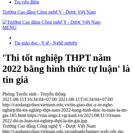
Tra cứu điểm
Trường Cao đẳng Công nghệ Y - Dược Việt Nam
MENU
Tin giáo dục - Y tế - Nghề nghiệp
'Thi tốt nghiệp THPT năm
2022 bằng hình thức tự luận' là
tin giả
Phòng Tuyển sinh - Truyền thông
2021-08-11T16:34:04+07:00
2021-08-11T16:34:04+07:00
http://caodangyduocvietnam.edu.vn/tin-giao-duc-y-te-nghe-
nghiep/thi-tot-nghiep-thpt-nam-2022-bang-hinh-thuc-tu-luan-la-tin-
gia-185.html
https://vnn-imgs-f.vgcloud.vn/2021/08/11/10/nam-
2022-thi-tu-luan-tot-nghiep-thpt-la-tin-gia.jpg
Trường Cao đẳng Công nghệ Y - Dược Việt Nam
http://caodangyduocvietnam.edu.vn/uploads/banner-web-ydc-da-