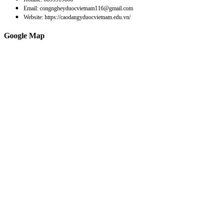
Email: congngheyduocvietnam116@gmail.com
Website: https://caodangyduocvietnam.edu.vn/
Google Map