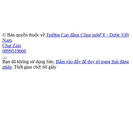
© Bản quyền thuộc về
Trường Cao đẳng Công nghệ Y - Dược Việt
Nam
.
Chat Zalo
0899519666
Bạn đã không sử dụng Site,
Bấm vào đây để duy trì trạng thái đăng
nhập
. Thời gian chờ:
60
giây