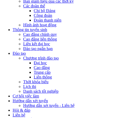
Ban giám hiệu qua các thời kỳ
Các đoàn thể
Chi bộ Đảng
Công đoàn
Đoàn thanh niên
Hình ảnh hoạt động
Thông tin tuyển sinh
Cao đẳng chính quy
Cao đẳng liên thông
Liên kết đại học
Đào tạo ngắn hạn
Đào tạo
Chương trình đào tạo
Đại học
Cao đẳng
Trung cấp
Liên thông
Thời khóa biểu
Lịch thi
Danh sách tốt nghiệp
Cơ hội việc làm
Hướng dẫn xét tuyển
Hướng dẫn xét tuyển - Liên hệ
Hỏi & đáp
Liên hệ