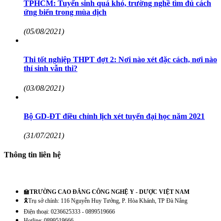
TPHCM: Tuyển sinh quá khó, trường nghề tìm đủ cách
ứng biến trong mùa dịch
(05/08/2021)
Thi tốt nghiệp THPT đợt 2: Nơi nào xét đặc cách, nơi nào
thí sinh vẫn thi?
(03/08/2021)
Bộ GD-ĐT điều chỉnh lịch xét tuyển đại học năm 2021
(31/07/2021)
Thông tin liên hệ
🏫
TRƯỜNG CAO ĐẲNG CÔNG NGHỆ Y - DƯỢC VIỆT NAM
🎗️Trụ sở chính: 116 Nguyễn Huy Tưởng, P. Hòa Khánh, TP Đà Nẵng
Điện thoại: 0236625333 - 0899519666
Hotline: 0899519666