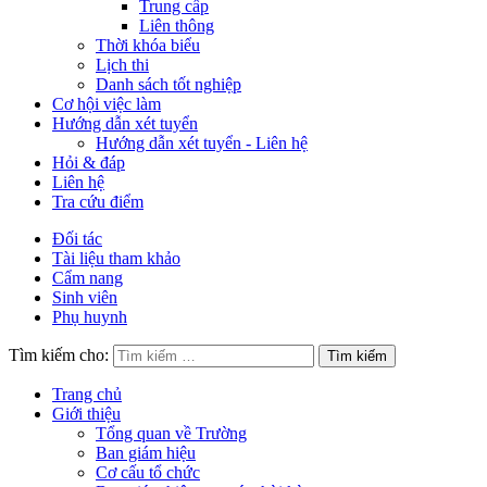
Trung cấp
Liên thông
Thời khóa biểu
Lịch thi
Danh sách tốt nghiệp
Cơ hội việc làm
Hướng dẫn xét tuyển
Hướng dẫn xét tuyển - Liên hệ
Hỏi & đáp
Liên hệ
Tra cứu điểm
Đối tác
Tài liệu tham khảo
Cẩm nang
Sinh viên
Phụ huynh
Tìm kiếm cho:
Trang chủ
Giới thiệu
Tổng quan về Trường
Ban giám hiệu
Cơ cấu tổ chức