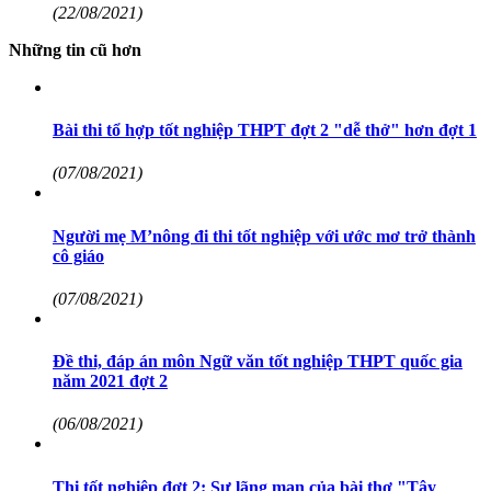
(22/08/2021)
Những tin cũ hơn
Bài thi tổ hợp tốt nghiệp THPT đợt 2 "dễ thở" hơn đợt 1
(07/08/2021)
Người mẹ M’nông đi thi tốt nghiệp với ước mơ trở thành
cô giáo
(07/08/2021)
Đề thi, đáp án môn Ngữ văn tốt nghiệp THPT quốc gia
năm 2021 đợt 2
(06/08/2021)
Thi tốt nghiệp đợt 2: Sự lãng mạn của bài thơ "Tây