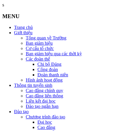
s
MENU
Trang chủ
Giới thiệu
Tổng quan về Trường
Ban giám hiệu
Cơ cấu tổ chức
Ban giám hiệu qua các thời kỳ
Các đoàn thể
Chi bộ Đảng
Công đoàn
Đoàn thanh niên
Hình ảnh hoạt động
Thông tin tuyển sinh
Cao đẳng chính quy
Cao đẳng liên thông
Liên kết đại học
Đào tạo ngắn hạn
Đào tạo
Chương trình đào tạo
Đại học
Cao đẳng