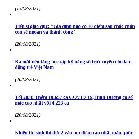
(13/08/2021)
Tiến sĩ giáo dục: "Gia đình nào có 10 điểm sau chắc chắn
con sẽ ngoan và thành công"
(20/08/2021)
Ra mắt nền tảng học tập kỹ năng số trực tuyến cho lao
động trẻ Việt Nam
(20/08/2021)
Tối 20/8: Thêm 10.657 ca COVID-19, Bình Dương có số
mắc cao nhất với 4.223 ca
(20/08/2021)
Nhiều thí sinh thi đợt 2 vào top điểm cao nhất toàn quốc