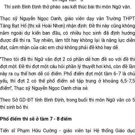
Thí sinh Bình Định thở phào sau kết thúc bài thi môn Ngữ văn.
Thạc sỹ Nguyễn Ngọc Oanh, giáo viên dạy văn Trường THPT
Tăng Bạt Hổ (thị xã Hoài Nhơn) nhận định: Đề thi này cũng không
nằm ngoài dự kiến ban đầu, có nhiều học sinh đã định hướng
được đề thi ra. Tuy nhiên, làm tốt hay không lại là năng lực diễn
đạt, cảm nhận của các em chứ không phải đề khó hay dễ.
"Theo tôi đề thi Ngữ văn đợt 2 có phần dễ hơn đề so với đề thi
đợt một. Đề thi đợt một câu hỏi phần lý thuyết hơi khó, còn đề lần
này ra cụ thể hơn dễ có điểm. Phổ điểm đợt một tầm 6-7 là chủ
yếu, thì đợt 2 có thể phổ điểm sẽ tập trung ở khoảng 6,5-7,5
điểm", Thạc sỹ Nguyễn Ngọc Oanh chia sẻ.
Theo Sở GD-ĐT tỉnh Bình Định, trong buổi thi môn Ngữ văn có 5
thí sinh bỏ thi.
Phổ điểm thi sẽ ở tầm 7 - 8 điểm
Tiến sĩ Phạm Hữu Cường - giáo viên tại Hệ thống Giáo dục