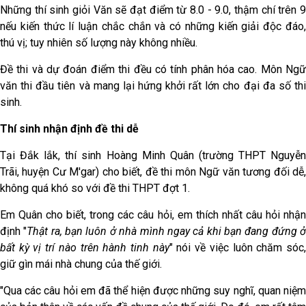
Những thí sinh giỏi Văn sẽ đạt điểm từ 8.0 - 9.0, thậm chí trên 9
nếu kiến thức lí luận chắc chắn và có những kiến giải độc đáo,
thú vị; tuy nhiên số lượng này không nhiều.
Đề thi và dự đoán điểm thi đều có tính phân hóa cao. Môn Ngữ
văn thi đầu tiên và mang lại hứng khởi rất lớn cho đại đa số thi
sinh.
Thí sinh nhận định đề thi dễ
Tại Đắk lắk, thí sinh Hoàng Minh Quân (trường THPT Nguyễn
Trãi, huyện Cư M'gar) cho biết, đề thi môn Ngữ văn tương đối dễ,
không quá khó so với đề thi THPT đợt 1.
Em Quân cho biết, trong các câu hỏi, em thích nhất câu hỏi nhận
định "
Thật ra, bạn luôn ở nhà mình ngay cả khi bạn đang đứng 
bất kỳ vị trí nào trên hành tinh này
" nói về việc luôn chăm sóc
giữ gìn mái nhà chung của thế giới.
"Qua các câu hỏi em đã thể hiện được những suy nghĩ, quan niệm