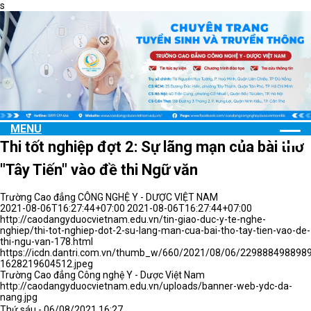
s
MENU
Thi tốt nghiệp đợt 2: Sự lãng mạn của bài thơ
"Tây Tiến" vào đề thi Ngữ văn
Trường Cao đẳng CÔNG NGHỆ Y - DƯỢC VIỆT NAM
2021-08-06T16:27:44+07:00
2021-08-06T16:27:44+07:00
http://caodangyduocvietnam.edu.vn/tin-giao-duc-y-te-nghe-
nghiep/thi-tot-nghiep-dot-2-su-lang-man-cua-bai-tho-tay-tien-vao-de-
thi-ngu-van-178.html
https://icdn.dantri.com.vn/thumb_w/660/2021/08/06/2298884988
1628219604512.jpeg
Trường Cao đẳng Công nghệ Y - Dược Việt Nam
http://caodangyduocvietnam.edu.vn/uploads/banner-web-ydc-da-
nang.jpg
Thứ sáu - 06/08/2021 16:27