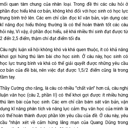
mối quan tâm chung của nhân loại. Trong đề thi các câu hỏi ở
phần đọc hiểu khá cơ bản, không khó đối với học sinh có học lực
trung bình trở lên. Các em chỉ cần đọc kĩ văn bản, vận dụng các
kĩ năng đọc hiểu thông thường là có thể hoàn thành tốt các câu
hỏi này, Vì vậy, ở phần đọc hiểu, sẽ khá nhiều thí sinh đạt được từ
2 đến 2,5 điểm, thậm chí đạt điểm tối đa.
Câu nghị luận xã hội không khó và khá quen thuộc, ít có khả năng
khơi gợi hứng thú làm bài cho học sinh. Ở câu này, học sinh có
học lực trung bình và khá có thể giải quyết được những yêu cầu
cơ bản của đề bài, nên việc đạt được 1,5/2 điểm cũng là trong
tầm tay.
Thầy Cường cho rằng, là câu có nhiều "chất văn" hơn cả, câu nghị
luận văn học (câu 2, phần II) có thể khơi gợi được ít nhiều hứng
thú làm bài của học sinh. Các em chỉ cần bám sát văn bản, vận
dụng kĩ năng phân tích và năng lực cảm thụ văn học của mình là
có thể hoàn thành được phần lớn yêu cầu của đề. Ở câu này, yêu
cầu "nhận xét về cảm hứng lãng mạn của Quang Dũng trong