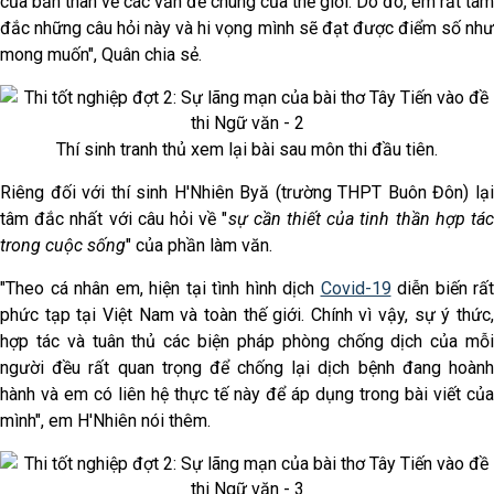
của bản thân về các vấn đề chung của thế giới. Do đó, em rất tâm
đắc những câu hỏi này và hi vọng mình sẽ đạt được điểm số như
mong muốn", Quân chia sẻ.
Thí sinh tranh thủ xem lại bài sau môn thi đầu tiên.
Riêng đối với thí sinh H'Nhiên Byă (trường THPT Buôn Đôn) lại
tâm đắc nhất với câu hỏi về "
sự cần thiết của tinh thần hợp tác
trong cuộc sống
" của phần làm văn.
"Theo cá nhân em, hiện tại tình hình dịch
Covid-19
diễn biến rất
phức tạp tại Việt Nam và toàn thế giới. Chính vì vậy, sự ý thức,
hợp tác và tuân thủ các biện pháp phòng chống dịch của mỗi
người đều rất quan trọng để chống lại dịch bệnh đang hoành
hành và em có liên hệ thực tế này để áp dụng trong bài viết của
mình", em H'Nhiên nói thêm.