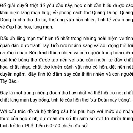
Để giải quyết triệt để yêu cầu này, học sinh cần hiểu được các
khái niệm lãng mạn là gì, về phong cách thơ Quang Dũng. Quang
Dũng là nhà thơ đa tài; thơ ông vừa hồn nhiên, tinh tế vừa mang
vẻ đẹp hào hoa, lãng mạn.
Dấu ấn lãng mạn thể hiện rõ nhất trong những hoài niệm về tình
quân dân; bức tranh Tây Tiến rực rỡ ánh sáng và sôi động bởi lời
ca, điệu nhạc. Bức tranh thiên nhiên và con người trong hoài niệm
quá khứ bằng thơ được tạo nên với xúc cảm ngôn từ đầy chất
họa, chất nhạc, chất thơ khiến cảnh vật như có hồn, dệt nên nét
duyên ngầm, đầy tình tứ đắm say của thiên nhiên và con người
Tây Bắc.
Đây là một trong những đoạn thơ hay nhất và thể hiện rõ nét nhất
chất lãng mạn bay bổng, tinh tế của hồn thơ "xứ Đoài mây trắng".
Với cấu trúc đề và hệ thống câu hỏi phù hợp với mức độ nhận
thức của học sinh, dự đoán đa số thí sinh sẽ đạt từ điểm trung
bình trở lên. Phổ điểm 6.0-7.0 chiếm đa số.