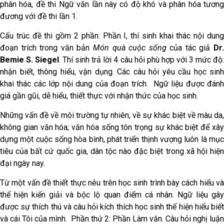
phân hóa, đề thi Ngữ văn lần này có độ khó và phân hóa tương
đương với đề thi lần 1.
Cấu trúc đề thi gồm 2 phần: Phần I, thí sinh khai thác nội dung
đoạn trích trong văn bản
Món quà cuộc sống
của tác giả
Dr
Bemie S. Siegel
. Thí sinh trả lời 4 câu hỏi phù hợp với 3 mức độ
nhận biết, thông hiểu, vận dụng. Các câu hỏi yêu cầu học sinh
khai thác các lớp nội dung của đoạn trích. Ngữ liệu được đánh
giá gần gũi, dễ hiểu, thiết thực với nhận thức của học sinh.
Những vấn đề về môi trường tự nhiên, về sự khác biệt về màu da,
không gian văn hóa; văn hóa sống tôn trọng sự khác biệt để xây
dựng một cuộc sống hòa bình, phát triển thịnh vượng luôn là mục
tiêu của bất cứ quốc gia, dân tộc nào đặc biệt trong xã hội hiện
đại ngày nay.
Từ một vấn đề thiết thực nêu trên học sinh trình bày cách hiểu và
thể hiện kiến giải và bộc lộ quan điểm cá nhân. Ngữ liệu gây
được sự thích thú và câu hỏi kích thích học sinh thể hiện hiểu biết
và cái Tôi của mình. Phần thứ 2: Phần Làm văn. Câu hỏi nghị luận