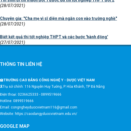
(28/07/2021)
Chuyên gia: "Cha mẹ vì sĩ diện mà ngăn con vào trường nghề"
(28/07/2021)
Biết kết quả thi tốt nghiệp THPT và các bước 'hành động'
(27/07/2021)
THÔNG TIN LIÊN HỆ
🏫
TRƯỜNG CAO ĐẲNG CÔNG NGHỆ Y - DƯỢC VIỆT NAM
🎗️Trụ sở chính: 116 Nguyễn Huy Tưởng, P. Hòa Khánh, TP Đà Nẵng
Điện thoại: 0236625333 - 0899519666
Hotline: 0899519666
Email: congngheyduocvietnam116@gmail.com
Website: https://caodangyduocvietnam.edu.vn/
GOOGLE MAP