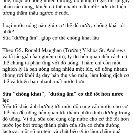
phê, hoặc đồ uống nhiều đường, đồ uống có gas thì lại gây
phản tác dụng, khiến cơ thể nhanh mất nước hơn do hiện
tượng thẩm thấu ngược ở ruột.
Loại nước uống nào giúp cơ thể đủ nước, chống khát tốt
nhất?
Sữa "dưỡng ẩm", giúp cơ thể chống khát lâu
Theo GS. Ronald Maughan (Trường Y khoa St. Andrews
và là tác giả của nghiên cứu), lý do liên quan đến cách cơ
thể chúng ta phản ứng với đồ uống. Thậm chí còn một
nghịch lý là bạn uống càng nhiều một lúc, đồ uống nhanh
chóng rời khỏi dạ dày hấp thụ vào máu, làm loãng dịch cơ
thể và khiến bạn nhanh mất nước hơn.
Sữa "chống khát", "dưỡng ẩm" cơ thể tốt hơn nước
lọc
Yếu tố khác ảnh hưởng tới mức độ cung cấp nước cho cơ
thể của đồ uống liên quan tới thành phần dinh dưỡng trong
đồ uống. Ví dụ, sữa còn cung cấp nước cho cơ thể tốt hơn
nước lọc bởi trong thành phần của sữa có chứa đường
lactoza, một số protein và chất béo giúp làm chậm quá