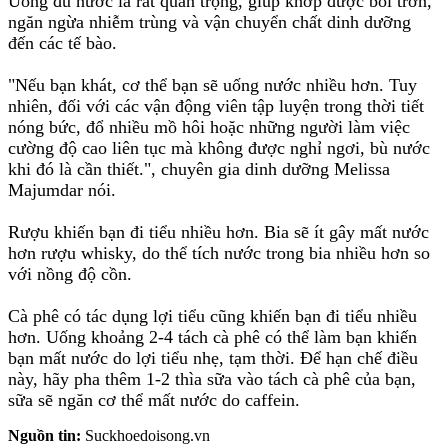
Uống đủ nước là rất quan trọng, giúp khớp được bôi trơn,
ngăn ngừa nhiễm trùng và vận chuyển chất dinh dưỡng
đến các tế bào.
"Nếu bạn khát, cơ thể bạn sẽ uống nước nhiều hơn. Tuy
nhiên, đối với các vận động viên tập luyện trong thời tiết
nóng bức, đổ nhiều mồ hôi hoặc những người làm việc
cường độ cao liên tục mà không được nghỉ ngơi, bù nước
khi đó là cần thiết.", chuyên gia dinh dưỡng Melissa
Majumdar nói.
Rượu khiến bạn đi tiểu nhiều hơn. Bia sẽ ít gây mất nước
hơn rượu whisky, do thể tích nước trong bia nhiều hơn so
với nồng độ cồn.
Cà phê có tác dụng lợi tiểu cũng khiến bạn đi tiểu nhiều
hơn. Uống khoảng 2-4 tách cà phê có thể làm bạn khiến
bạn mất nước do lợi tiểu nhẹ, tạm thời. Để hạn chế điều
này, hãy pha thêm 1-2 thìa sữa vào tách cà phê của bạn,
sữa sẽ ngăn cơ thể mất nước do caffein.
Nguồn tin:
Suckhoedoisong.vn