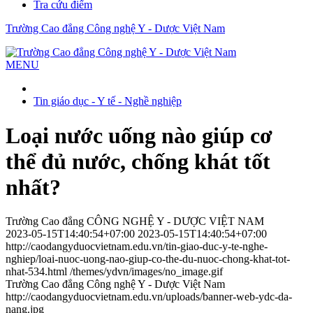
Tra cứu điểm
Trường Cao đẳng Công nghệ Y - Dược Việt Nam
MENU
Tin giáo dục - Y tế - Nghề nghiệp
Loại nước uống nào giúp cơ
thể đủ nước, chống khát tốt
nhất?
Trường Cao đẳng CÔNG NGHỆ Y - DƯỢC VIỆT NAM
2023-05-15T14:40:54+07:00
2023-05-15T14:40:54+07:00
http://caodangyduocvietnam.edu.vn/tin-giao-duc-y-te-nghe-
nghiep/loai-nuoc-uong-nao-giup-co-the-du-nuoc-chong-khat-tot-
nhat-534.html
/themes/ydvn/images/no_image.gif
Trường Cao đẳng Công nghệ Y - Dược Việt Nam
http://caodangyduocvietnam.edu.vn/uploads/banner-web-ydc-da-
nang.jpg