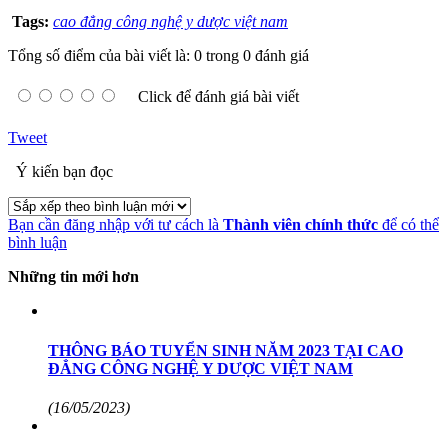
Tags:
cao đẳng công nghệ y dược việt nam
Tổng số điểm của bài viết là: 0 trong 0 đánh giá
Click để đánh giá bài viết
Tweet
Ý kiến bạn đọc
Bạn cần đăng nhập với tư cách là
Thành viên chính thức
để có thể
bình luận
Những tin mới hơn
THÔNG BÁO TUYỂN SINH NĂM 2023 TẠI CAO
ĐẲNG CÔNG NGHỆ Y DƯỢC VIỆT NAM
(16/05/2023)