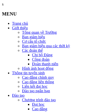
s
MENU
Trang chủ
Giới thiệu
Tổng quan về Trường
Ban giám hiệu
Cơ cấu tổ chức
Ban giám hiệu qua các thời kỳ
Các đoàn thể
Chi bộ Đảng
Công đoàn
Đoàn thanh niên
Hình ảnh hoạt động
Thông tin tuyển sinh
Cao đẳng chính quy
Cao đẳng liên thông
Liên kết đại học
Đào tạo ngắn hạn
Đào tạo
Chương trình đào tạo
Đại học
Cao đẳng