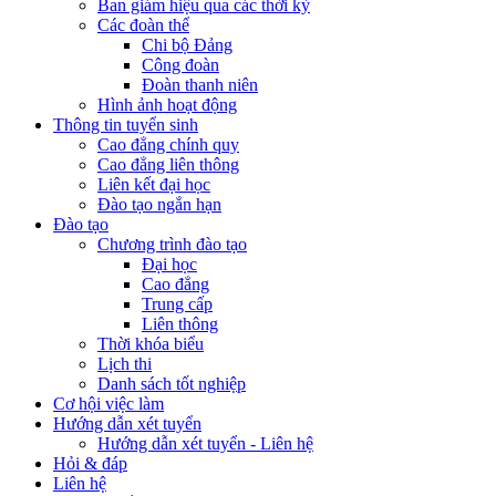
Ban giám hiệu qua các thời kỳ
Các đoàn thể
Chi bộ Đảng
Công đoàn
Đoàn thanh niên
Hình ảnh hoạt động
Thông tin tuyển sinh
Cao đẳng chính quy
Cao đẳng liên thông
Liên kết đại học
Đào tạo ngắn hạn
Đào tạo
Chương trình đào tạo
Đại học
Cao đẳng
Trung cấp
Liên thông
Thời khóa biểu
Lịch thi
Danh sách tốt nghiệp
Cơ hội việc làm
Hướng dẫn xét tuyển
Hướng dẫn xét tuyển - Liên hệ
Hỏi & đáp
Liên hệ