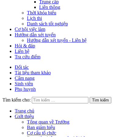
Trung cấp
Liên thông
Thời khóa biểu
Lịch thi
Danh sách tốt nghiệp
Cơ hội việc làm
Hướng dẫn xét tuyển
Hướng dẫn xét tuyển - Liên hệ
Hỏi & đáp
Liên hệ
Tra cứu điểm
Đối tác
Tài liệu tham khảo
Cẩm nang
Sinh viên
Phụ huynh
Tìm kiếm cho:
Trang chủ
Giới thiệu
Tổng quan về Trường
Ban giám hiệu
Cơ cấu tổ chức