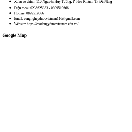
🎗️Trụ sở chính: 116 Nguyễn Huy Tưởng, P. Hòa Khánh, TP Đà Nẵng
Điện thoại: 0236625333 - 0899519666
Hotline: 0899519666
Email: congngheyduocvietnam116@gmail.com
Website: https://caodangyduocvietnam.edu.vn/
Google Map