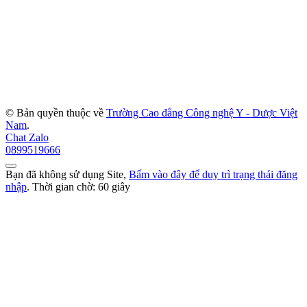
© Bản quyền thuộc về
Trường Cao đẳng Công nghệ Y - Dược Việt
Nam
.
Chat Zalo
0899519666
Bạn đã không sử dụng Site,
Bấm vào đây để duy trì trạng thái đăng
nhập
. Thời gian chờ:
60
giây