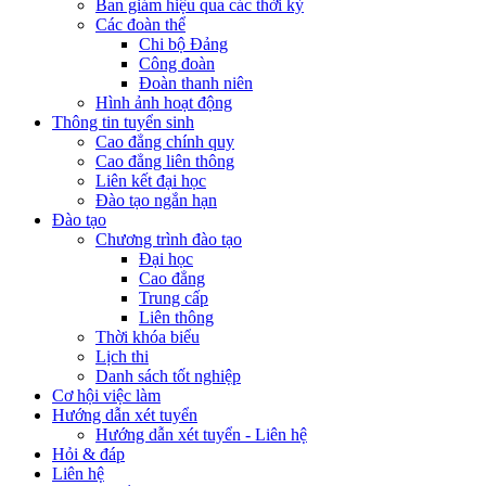
Ban giám hiệu qua các thời kỳ
Các đoàn thể
Chi bộ Đảng
Công đoàn
Đoàn thanh niên
Hình ảnh hoạt động
Thông tin tuyển sinh
Cao đẳng chính quy
Cao đẳng liên thông
Liên kết đại học
Đào tạo ngắn hạn
Đào tạo
Chương trình đào tạo
Đại học
Cao đẳng
Trung cấp
Liên thông
Thời khóa biểu
Lịch thi
Danh sách tốt nghiệp
Cơ hội việc làm
Hướng dẫn xét tuyển
Hướng dẫn xét tuyển - Liên hệ
Hỏi & đáp
Liên hệ