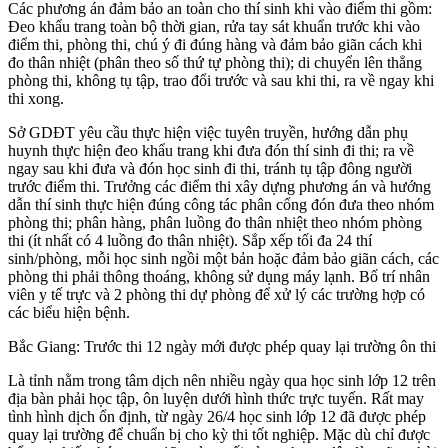
Các phương án đảm bảo an toàn cho thí sinh khi vào điểm thi gồm:
Đeo khẩu trang toàn bộ thời gian, rửa tay sát khuẩn trước khi vào
điểm thi, phòng thi, chú ý đi đúng hàng và đảm bảo giãn cách khi
đo thân nhiệt (phân theo số thứ tự phòng thi); di chuyển lên thẳng
phòng thi, không tụ tập, trao đổi trước và sau khi thi, ra về ngay khi
thi xong.
Sở GDĐT yêu cầu thực hiện việc tuyên truyền, hướng dẫn phụ
huynh thực hiện đeo khẩu trang khi đưa đón thí sinh đi thi; ra về
ngay sau khi đưa và đón học sinh đi thi, tránh tụ tập đông người
trước điểm thi. Trưởng các điểm thi xây dựng phương án và hướng
dẫn thí sinh thực hiện đúng công tác phân cổng đón đưa theo nhóm
phòng thi; phân hàng, phân luồng đo thân nhiệt theo nhóm phòng
thi (ít nhất có 4 luồng đo thân nhiệt). Sắp xếp tối đa 24 thí
sinh/phòng, mỗi học sinh ngồi một bản hoặc đảm bảo giãn cách, các
phòng thi phải thông thoáng, không sử dụng máy lạnh. Bố trí nhân
viên y tế trực và 2 phòng thi dự phòng để xử lý các trường hợp có
các biểu hiện bệnh.
Bắc Giang: Trước thi 12 ngày mới được phép quay lại trường ôn thi
Là tỉnh nằm trong tâm dịch nên nhiều ngày qua học sinh lớp 12 trên
địa bàn phải học tập, ôn luyện dưới hình thức trực tuyến. Rất may
tình hình dịch ổn định, từ ngày 26/4 học sinh lớp 12 đã được phép
quay lại trường để chuẩn bị cho kỳ thi tốt nghiệp. Mặc dù chỉ được