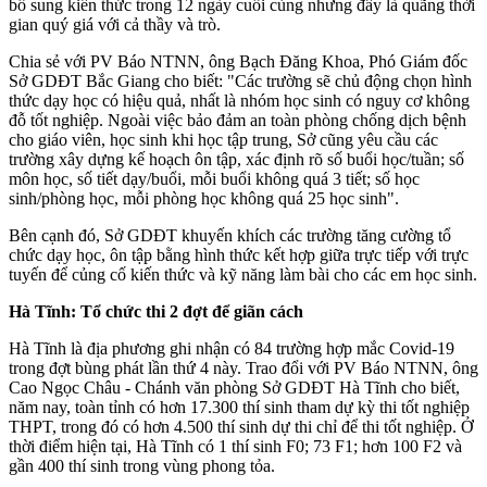
bổ sung kiến thức trong 12 ngày cuối cùng nhưng đây là quãng thời
gian quý giá với cả thầy và trò.
Chia sẻ với PV Báo NTNN, ông Bạch Đăng Khoa, Phó Giám đốc
Sở GDĐT Bắc Giang cho biết: "Các trường sẽ chủ động chọn hình
thức dạy học có hiệu quả, nhất là nhóm học sinh có nguy cơ không
đỗ tốt nghiệp. Ngoài việc bảo đảm an toàn phòng chống dịch bệnh
cho giáo viên, học sinh khi học tập trung, Sở cũng yêu cầu các
trường xây dựng kế hoạch ôn tập, xác định rõ số buổi học/tuần; số
môn học, số tiết dạy/buổi, mỗi buổi không quá 3 tiết; số học
sinh/phòng học, mỗi phòng học không quá 25 học sinh".
Bên cạnh đó, Sở GDĐT khuyến khích các trường tăng cường tổ
chức dạy học, ôn tập bằng hình thức kết hợp giữa trực tiếp với trực
tuyến để củng cố kiến thức và kỹ năng làm bài cho các em học sinh.
Hà Tĩnh: Tổ chức thi 2 đợt để giãn cách
Hà Tĩnh là địa phương ghi nhận có 84 trường hợp mắc Covid-19
trong đợt bùng phát lần thứ 4 này. Trao đổi với PV Báo NTNN, ông
Cao Ngọc Châu - Chánh văn phòng Sở GDĐT Hà Tĩnh cho biết,
năm nay, toàn tỉnh có hơn 17.300 thí sinh tham dự kỳ thi tốt nghiệp
THPT, trong đó có hơn 4.500 thí sinh dự thi chỉ để thi tốt nghiệp. Ở
thời điểm hiện tại, Hà Tĩnh có 1 thí sinh F0; 73 F1; hơn 100 F2 và
gần 400 thí sinh trong vùng phong tỏa.