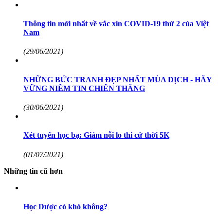
Thông tin mới nhất về vắc xin COVID-19 thứ 2 của Việt
Nam
(29/06/2021)
NHỮNG BỨC TRANH ĐẸP NHẤT MÙA DỊCH - HÃY
VỮNG NIỀM TIN CHIẾN THẮNG
(30/06/2021)
Xét tuyển học bạ: Giảm nỗi lo thi cử thời 5K
(01/07/2021)
Những tin cũ hơn
Học Dược có khó không?