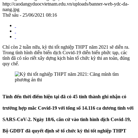
http://caodangyduocvietnam.edu.vn/uploads/banner-web-ydc-da-
nang.jpg
Thứ sáu - 25/06/2021 08:16
Chỉ còn 2 tuần nữa, kỳ thi tốt nghiệp THPT năm 2021 sẽ diễn ra.
Trong tình hình diễn biến dịch Covid-19 diễn biến phức tạp, các
tỉnh đã có ráo riết xây dựng kịch bản tổ chức kỳ thi an toàn, đúng
quy chế.
Tính đến thời điểm hiện tại đã có 45 tỉnh thành ghi nhận có
trường hợp mắc Covid-19 với tổng số 14.116 ca dương tính với
SARS-CoV-2. Ngày 18/6, căn cứ vào tình hình dịch Covid-19,
Bộ GDĐT đã quyết định sẽ tổ chức kỳ thi tốt nghiệp THPT