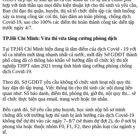
hợp với tinh thần tạo mọi điều kiện thuận lợi cho thí sinh và yêu cầu,
Ban chỉ đạo thi quận, huyện, thị xã tổ chức diễn tập các tình huống
xảy ra trong công tác coi thi, bảo đảm an toàn phòng, chống dịch
Covid-19, sao cho 100% các điểm thi hoàn thành công tác diễn tập
trước ngày 4/7.
TP.Hồ Chí Minh: Vừa thi vừa tăng cường phòng dịch
Tại TP.Hồ Chí Minh hiện đang là tâm điểm của dịch Covid - 19 với
số ca nhiễm mới tăng nhanh nhất cả nước, mới đây Sở GDĐT thành
phố cũng đã có thông báo khẩn về hướng dẫn tổ chức kỳ thi tốt
nghiệp THPT năm 2021 trong tình hình tăng cường phòng chống
dịch Covid-19.
Theo đó, Sở GDĐT yêu cầu không tổ chức sinh hoạt nội quy thi
hay dặn dò tập trung. Việc thông tin cho thí sinh các nội dung liên
quan như: Số báo danh, điểm thi, phòng thi, giờ thi, nội quy thi... sẽ
tổ chức thực hiện qua email, trang web hoặc tin nhắn.
Bên cạnh đó, Sở yêu cầu phụ huynh, học sinh nộp hồ sơ minh
chứng đối với trường hợp thí sinh bị ảnh hưởng của dịch Covid-19
không thể dự thi vào các ngày 7- 8/7 (sẽ tham dự đợt 2), do ở nơi bị
phong tỏa hoặc thuộc nhóm F0, F1, F2, theo phân loại của ngành y
tế.