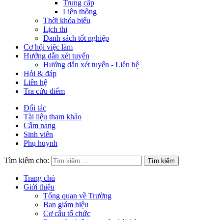
Trung cấp
Liên thông
Thời khóa biểu
Lịch thi
Danh sách tốt nghiệp
Cơ hội việc làm
Hướng dẫn xét tuyển
Hướng dẫn xét tuyển - Liên hệ
Hỏi & đáp
Liên hệ
Tra cứu điểm
Đối tác
Tài liệu tham khảo
Cẩm nang
Sinh viên
Phụ huynh
Tìm kiếm cho:
Trang chủ
Giới thiệu
Tổng quan về Trường
Ban giám hiệu
Cơ cấu tổ chức