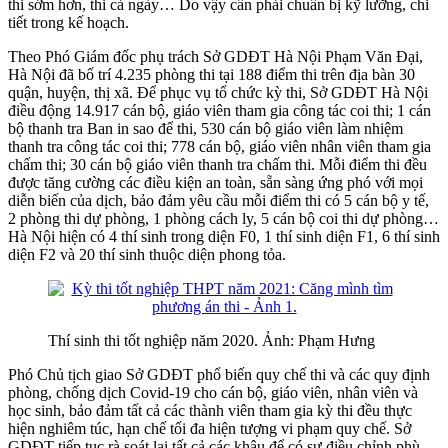
thi sớm hơn, thi cả ngày… Do vậy cần phải chuẩn bị kỹ lưỡng, chi
tiết trong kế hoạch.
Theo Phó Giám đốc phụ trách Sở GDĐT Hà Nội Phạm Văn Đại,
Hà Nội đã bố trí 4.235 phòng thi tại 188 điểm thi trên địa bàn 30
quận, huyện, thị xã. Để phục vụ tổ chức kỳ thi, Sở GDĐT Hà Nội
điều động 14.917 cán bộ, giáo viên tham gia công tác coi thi; 1 cán
bộ thanh tra Ban in sao để thi, 530 cán bộ giáo viên làm nhiệm
thanh tra công tác coi thi; 778 cán bộ, giáo viên nhân viên tham gia
chấm thi; 30 cán bộ giáo viên thanh tra chấm thi. Mỗi điểm thi đều
được tăng cường các điều kiện an toàn, sẵn sàng ứng phó với mọi
diễn biến của dịch, bảo đảm yêu cầu mỗi điểm thi có 5 cán bộ y tế,
2 phòng thi dự phòng, 1 phòng cách ly, 5 cán bộ coi thi dự phòng…
Hà Nội hiện có 4 thí sinh trong diện F0, 1 thí sinh diện F1, 6 thí sinh
diện F2 và 20 thí sinh thuộc diện phong tỏa.
Thí sinh thi tốt nghiệp năm 2020. Ảnh: Phạm Hưng
Phó Chủ tịch giao Sở GDĐT phổ biến quy chế thi và các quy định
phòng, chống dịch Covid-19 cho cán bộ, giáo viên, nhân viên và
học sinh, bảo đảm tất cả các thành viên tham gia kỳ thi đều thực
hiện nghiêm túc, hạn chế tối đa hiện tượng vi phạm quy chế. Sở
GDĐT tiếp tục rà soát lại tất cả các khâu để có sự điều chỉnh phù