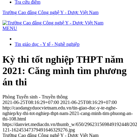
Tra cứu điểm
Trường Cao đẳng Công nghệ Y - Dược Việt Nam
MENU
Tin giáo dục - Y tế - Nghề nghiệp
Kỳ thi tốt nghiệp THPT năm
2021: Căng mình tìm phương
án thi
Phòng Tuyển sinh - Truyền thông
2021-06-25T08:16:29+07:00
2021-06-25T08:16:29+07:00
http://caodangyduocvietnam.edu.vn/tin-giao-duc-y-te-nghe-
nghiep/ky-thi-tot-nghiep-thpt-nam-2021-cang-minh-tim-phuong-an-
thi-108.html
https://danviet.mediacdn.vn/thumb_w/650/296231569849192448/2021
121-16245347379491646329276.jpg
Trường Cao đẳng Công nghệ Y - Dược Việt Nam