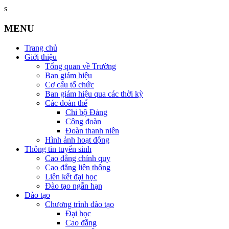
s
MENU
Trang chủ
Giới thiệu
Tổng quan về Trường
Ban giám hiệu
Cơ cấu tổ chức
Ban giám hiệu qua các thời kỳ
Các đoàn thể
Chi bộ Đảng
Công đoàn
Đoàn thanh niên
Hình ảnh hoạt động
Thông tin tuyển sinh
Cao đẳng chính quy
Cao đẳng liên thông
Liên kết đại học
Đào tạo ngắn hạn
Đào tạo
Chương trình đào tạo
Đại học
Cao đẳng