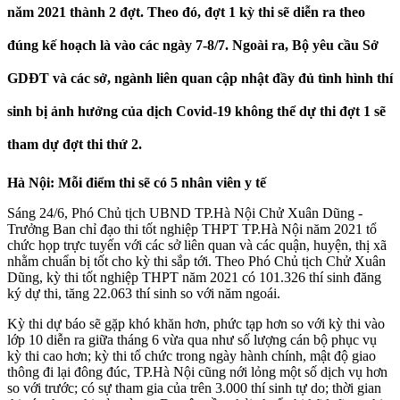
năm 2021 thành 2 đợt. Theo đó, đợt 1 kỳ thi sẽ diễn ra theo
đúng kế hoạch là vào các ngày 7-8/7. Ngoài ra, Bộ yêu cầu Sở
GDĐT và các sở, ngành liên quan cập nhật đầy đủ tình hình thí
sinh bị ảnh hưởng của dịch Covid-19 không thể dự thi đợt 1 sẽ
tham dự đợt thi thứ 2.
Hà Nội: Mỗi điểm thi sẽ có 5 nhân viên y tế
Sáng 24/6, Phó Chủ tịch UBND TP.Hà Nội Chử Xuân Dũng -
Trưởng Ban chỉ đạo thi tốt nghiệp THPT TP.Hà Nội năm 2021 tổ
chức họp trực tuyến với các sở liên quan và các quận, huyện, thị xã
nhằm chuẩn bị tốt cho kỳ thi sắp tới. Theo Phó Chủ tịch Chử Xuân
Dũng, kỳ thi tốt nghiệp THPT năm 2021 có 101.326 thí sinh đăng
ký dự thi, tăng 22.063 thí sinh so với năm ngoái.
Kỳ thi dự báo sẽ gặp khó khăn hơn, phức tạp hơn so với kỳ thi vào
lớp 10 diễn ra giữa tháng 6 vừa qua như số lượng cán bộ phục vụ
kỳ thi cao hơn; kỳ thi tổ chức trong ngày hành chính, mật độ giao
thông đi lại đông đúc, TP.Hà Nội cũng nới lỏng một số dịch vụ hơn
so với trước; có sự tham gia của trên 3.000 thí sinh tự do; thời gian