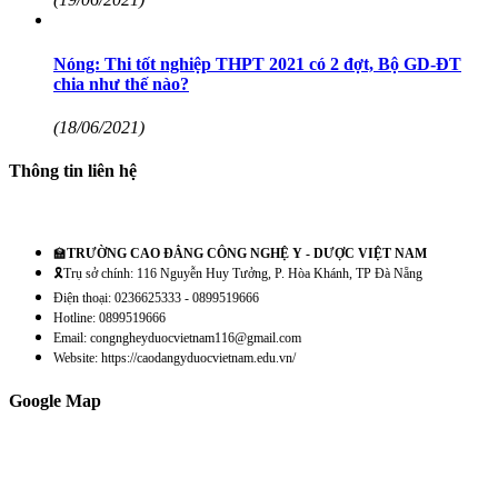
Nóng: Thi tốt nghiệp THPT 2021 có 2 đợt, Bộ GD-ĐT
chia như thế nào?
(18/06/2021)
Thông tin liên hệ
🏫
TRƯỜNG CAO ĐẲNG CÔNG NGHỆ Y - DƯỢC VIỆT NAM
🎗️Trụ sở chính: 116 Nguyễn Huy Tưởng, P. Hòa Khánh, TP Đà Nẵng
Điện thoại: 0236625333 - 0899519666
Hotline: 0899519666
Email: congngheyduocvietnam116@gmail.com
Website: https://caodangyduocvietnam.edu.vn/
Google Map