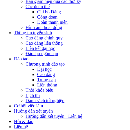
Ban giám hiệu qua các thời kỳ
Các đoàn thể
Chi bộ Đảng
Công đoàn
Đoàn thanh niên
Hình ảnh hoạt động
Thông tin tuyển sinh
Cao đẳng chính quy
Cao đẳng liên thông
Liên kết đại học
Đào tạo ngắn hạn
Đào tạo
Chương trình đào tạo
Đại học
Cao đẳng
Trung cấp
Liên thông
Thời khóa biểu
Lịch thi
Danh sách tốt nghiệp
Cơ hội việc làm
Hướng dẫn xét tuyển
Hướng dẫn xét tuyển - Liên hệ
Hỏi & đáp
Liên hệ