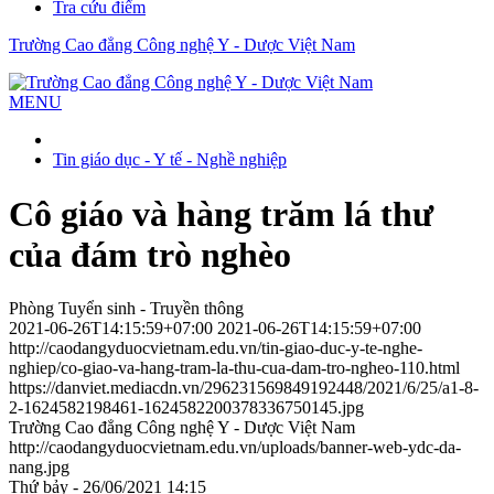
Tra cứu điểm
Trường Cao đẳng Công nghệ Y - Dược Việt Nam
MENU
Tin giáo dục - Y tế - Nghề nghiệp
Cô giáo và hàng trăm lá thư
của đám trò nghèo
Phòng Tuyển sinh - Truyền thông
2021-06-26T14:15:59+07:00
2021-06-26T14:15:59+07:00
http://caodangyduocvietnam.edu.vn/tin-giao-duc-y-te-nghe-
nghiep/co-giao-va-hang-tram-la-thu-cua-dam-tro-ngheo-110.html
https://danviet.mediacdn.vn/296231569849192448/2021/6/25/a1-8-
2-1624582198461-1624582200378336750145.jpg
Trường Cao đẳng Công nghệ Y - Dược Việt Nam
http://caodangyduocvietnam.edu.vn/uploads/banner-web-ydc-da-
nang.jpg
Thứ bảy - 26/06/2021 14:15