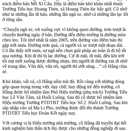
trách điểm bản Mồ Xì Câu. Đây là điểm bản khó khăn nhất thuộc
Trường Tiểu học Hoang Thèn, xã Hoang Thèn lúc bấy giờ. Cô nhớ
như in những lần đi bản, những lần ngã xe, nhớ cả những lần lạc lối
ở rừng sâu.
“Chuyện ngã xe, rơi xuống vực vì không quen đường, trơn trượt là
chuyện thường ngày ở bản. Đường đến điểm trường là đường mòn
cheo leo. Tôi nhớ nhất là năm 2005, trên đường vào điểm bản thì
gặp trời mưa. Đường trơn quá, cả người và xe trượt một đoạn dài.
Có lần thấy trời mưa, sợ ngã nên chọn giải pháp an toàn là đi bộ tắt
qua nương. Khi đi thì bị lạc đường. Cứ đi mãi, đi mãi, đến khi trời
tối mịt mới xuống được đường nhựa, tìm người đi đường xin đi nhờ
về trung tâm. Vừa đói, vừa rét, người thì ướt sũng…” cô Hằng chia
sẻ.
Khó khăn, vất vả, cô Hằng nếm trải đủ. Rồi cùng với những đóng
góp quan trọng trong việc dạy chữ, huy động trẻ đến trường, cô
Hằng được bổ nhiệm làm Phó Hiệu trưởng (phụ trách) Trường Tiểu
học Lê Văn Tám, xã Huổi Luông. Sau đó cô được bổ nhiệm làm
Hiệu trưởng Trường PTDTBT Tiểu học Số 2 Huổi Luông. Sau khi
sáp nhập vào xã Ma Li Pho, trường được đổi tên thành Trường
PTDTBT Tiểu học Đoàn Kết ngày nay.
Với cương vị là Hiệu trưởng nhà trường, cô Hằng đã truyền đạt hết
kinh nghiệm bản thân tích lũy được cho những đồng nghiệp đi sau.