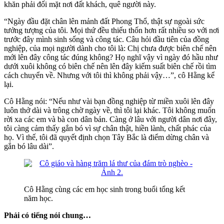
khăn phải đối mặt nơi đất khách, quê người này.
“Ngày đầu đặt chân lên mảnh đất Phong Thổ, thật sự ngoài sức
tưởng tượng của tôi. Mọi thứ đều thiếu thốn hơn rất nhiều so với nơi
trước đây mình sinh sống và công tác. Câu hỏi đầu tiên của đồng
nghiệp, của mọi người dành cho tôi là: Chị chưa được biên chế nên
mới lên đây công tác đúng không? Họ nghĩ vậy vì ngày đó hầu như
dưới xuôi không có biên chế nên lên đây kiếm suất biên chế rồi tìm
cách chuyển về. Nhưng với tôi thì không phải vậy…”, cô Hằng kể
lại.
Cô Hằng nói: “Nếu như vài bạn đồng nghiệp từ miền xuôi lên đây
luôn thở dài và trông chờ ngày về, thì tôi lại khác. Tôi không muốn
rời xa các em và bà con dân bản. Càng ở lâu với người dân nơi đây,
tôi càng cảm thấy gắn bó vì sự chân thật, hiền lành, chất phác của
họ. Vì thế, tôi đã quyết định chọn Tây Bắc là điểm dừng chân và
gắn bó lâu dài”.
Cô Hằng cùng các em học sinh trong buổi tổng kết
năm học.
Phải có tiếng nói chung…