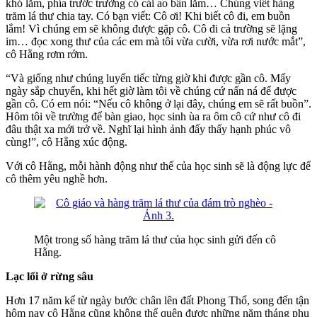
khó lắm, phía trước trường có cái ao bẩn lắm… Chúng viết hàng
trăm lá thư chia tay. Có bạn viết: Cô ơi! Khi biết cô đi, em buồn
lắm! Vì chúng em sẽ không được gặp cô. Cô đi cả trường sẽ lặng
im… đọc xong thư của các em mà tôi vừa cười, vừa rơi nước mắt”,
cô Hằng rơm rớm.
“Và giống như chúng luyến tiếc từng giờ khi được gần cô. Mấy
ngày sắp chuyển, khi hết giờ làm tôi về chúng cứ nấn ná để được
gần cô. Có em nói: “Nếu cô không ở lại đây, chúng em sẽ rất buồn”.
Hôm tôi về trường để bàn giao, học sinh ùa ra ôm cô cứ như cô đi
đâu thật xa mới trở về. Nghĩ lại hình ảnh đấy thấy hạnh phúc vô
cùng!”, cô Hằng xúc động.
Với cô Hằng, mỗi hành động như thế của học sinh sẽ là động lực để
cô thêm yêu nghề hơn.
Một trong số hàng trăm lá thư của học sinh gửi đến cô
Hằng.
Lạc lối ở rừng sâu
Hơn 17 năm kể từ ngày bước chân lên đất Phong Thổ, song đến tận
hôm nay cô Hằng cũng không thể quên được những năm tháng phụ