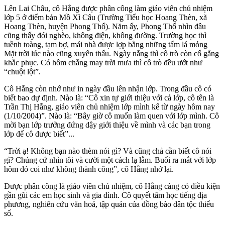
Lên Lai Châu, cô Hằng được phân công làm giáo viên chủ nhiệm
lớp 5 ở điểm bản Mồ Xì Câu (Trường Tiểu học Hoang Thèn, xã
Hoang Thèn, huyện Phong Thổ). Năm ấy, Phong Thổ nhìn đâu
cũng thấy đói nghèo, không điện, không đường. Trường học thì
tuềnh toàng, tạm bợ, mái nhà được lợp bằng những tấm lá mỏng
Mặt trời lúc nào cũng xuyên thấu. Ngày nắng thì cô trò còn cố gắng
khắc phục. Có hôm chẳng may trời mưa thì cô trò đều ướt như
“chuột lột”.
Cô Hằng còn nhớ như in ngày đầu lên nhận lớp. Trong đầu cô có
biết bao dự định. Nào là: “Cô xin tự giới thiệu với cả lớp, cô tên là
Trần Thị Hằng, giáo viên chủ nhiệm lớp mình kể từ ngày hôm nay
(1/10/2004)”. Nào là: “Bây giờ cô muốn làm quen với lớp mình. Cô
mời bạn lớp trưởng đứng dậy giới thiệu về mình và các bạn trong
lớp để cô được biết”...
“Trời ạ! Không bạn nào thèm nói gì? Và cũng chả cần biết cô nói
gì? Chúng cứ nhìn tôi và cười một cách lạ lẫm. Buổi ra mắt với lớp
hôm đó coi như không thành công”, cô Hằng nhớ lại.
Được phân công là giáo viên chủ nhiệm, cô Hằng càng có điều kiện
gần gũi các em học sinh và gia đình. Cô quyết tâm học tiếng địa
phương, nghiên cứu văn hoá, tập quán của đồng bào dân tộc thiểu
số.