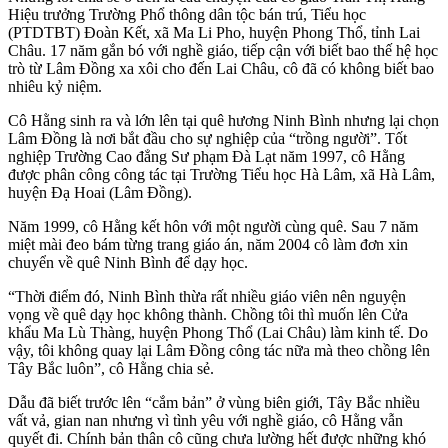
Hiệu trưởng Trường Phổ thông dân tộc bán trú, Tiểu học
(PTDTBT) Đoàn Kết, xã Ma Li Pho, huyện Phong Thổ, tỉnh Lai
Châu. 17 năm gắn bó với nghề giáo, tiếp cận với biết bao thế hệ học
trò từ Lâm Đồng xa xôi cho đến Lai Châu, cô đã có không biết bao
nhiêu kỷ niệm.
Cô Hằng sinh ra và lớn lên tại quê hương Ninh Bình nhưng lại chọn
Lâm Đồng là nơi bắt đầu cho sự nghiệp của “trồng người”. Tốt
nghiệp Trường Cao đẳng Sư phạm Đà Lạt năm 1997, cô Hằng
được phân công công tác tại Trường Tiểu học Hà Lâm, xã Hà Lâm,
huyện Đạ Hoai (Lâm Đồng).
Năm 1999, cô Hằng kết hôn với một người cùng quê. Sau 7 năm
miệt mài đeo bám từng trang giáo án, năm 2004 cô làm đơn xin
chuyển về quê Ninh Bình để dạy học.
“Thời điểm đó, Ninh Bình thừa rất nhiều giáo viên nên nguyện
vọng về quê dạy học không thành. Chồng tôi thì muốn lên Cửa
khẩu Ma Lù Thàng, huyện Phong Thổ (Lai Châu) làm kinh tế. Do
vậy, tôi không quay lại Lâm Đồng công tác nữa mà theo chồng lên
Tây Bắc luôn”, cô Hằng chia sẻ.
Dẫu đã biết trước lên “cắm bản” ở vùng biên giới, Tây Bắc nhiều
vất vả, gian nan nhưng vì tình yêu với nghề giáo, cô Hằng vẫn
quyết đi. Chính bản thân cô cũng chưa lường hết được những khó