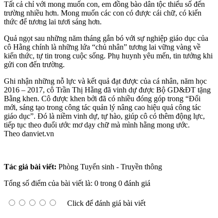
Tất cả chỉ với mong muốn con, em đồng bào dân tộc thiểu số đến
trường nhiều hơn. Mong muốn các con có được cái chữ, có kiến
thức để tương lai tươi sáng hơn.
Quả ngọt sau những năm tháng gắn bó với sự nghiệp giáo dục của
cô Hằng chính là những lứa “chủ nhân” tương lai vững vàng về
kiến thức, tự tin trong cuộc sống. Phụ huynh yêu mến, tin tưởng khi
gửi con đến trường.
Ghi nhận những nỗ lực và kết quả đạt được của cá nhân, năm học
2016 – 2017, cô Trần Thị Hằng đã vinh dự được Bộ GD&ĐT tặng
Bằng khen. Cô được khen bởi đã có nhiều đóng góp trong “Đổi
mới, sáng tạo trong công tác quản lý nâng cao hiệu quả công tác
giáo dục”. Đó là niềm vinh dự, tự hào, giúp cô có thêm động lực,
tiếp tục theo đuổi ước mơ dạy chữ mà mình hằng mong ước.
Theo danviet.vn
Tác giả bài viết:
Phòng Tuyển sinh - Truyền thông
Tổng số điểm của bài viết là: 0 trong 0 đánh giá
Click để đánh giá bài viết