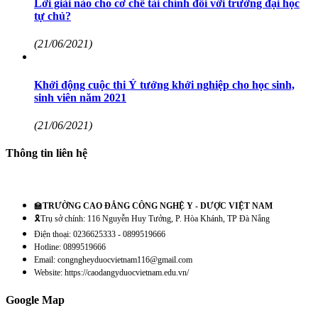
Lời giải nào cho cơ chế tài chính đối với trường đại học
tự chủ?
(21/06/2021)
Khởi động cuộc thi Ý tưởng khởi nghiệp cho học sinh,
sinh viên năm 2021
(21/06/2021)
Thông tin liên hệ
🏫
TRƯỜNG CAO ĐẲNG CÔNG NGHỆ Y - DƯỢC VIỆT NAM
🎗️Trụ sở chính: 116 Nguyễn Huy Tưởng, P. Hòa Khánh, TP Đà Nẵng
Điện thoại: 0236625333 - 0899519666
Hotline: 0899519666
Email: congngheyduocvietnam116@gmail.com
Website: https://caodangyduocvietnam.edu.vn/
Google Map