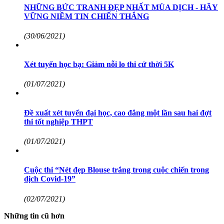
NHỮNG BỨC TRANH ĐẸP NHẤT MÙA DỊCH - HÃY
VỮNG NIỀM TIN CHIẾN THẮNG
(30/06/2021)
Xét tuyển học bạ: Giảm nỗi lo thi cử thời 5K
(01/07/2021)
Đề xuất xét tuyển đại học, cao đẳng một lần sau hai đợt
thi tốt nghiệp THPT
(01/07/2021)
Cuộc thi “Nét đẹp Blouse trắng trong cuộc chiến trong
dịch Covid-19”
(02/07/2021)
Những tin cũ hơn