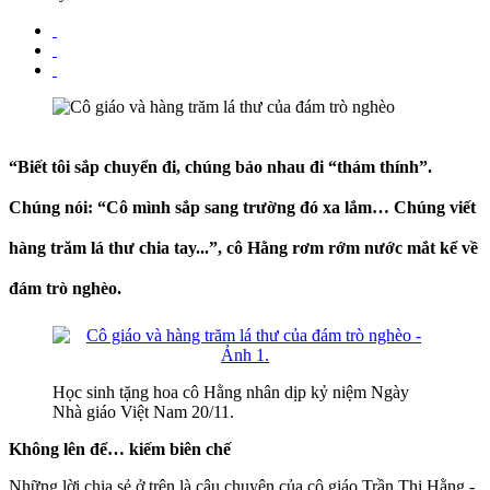
“Biết tôi sắp chuyển đi, chúng bảo nhau đi “thám thính”.
Chúng nói: “Cô mình sắp sang trường đó xa lắm… Chúng viết
hàng trăm lá thư chia tay...”, cô Hằng rơm rớm nước mắt kể về
đám trò nghèo.
Học sinh tặng hoa cô Hằng nhân dịp kỷ niệm Ngày
Nhà giáo Việt Nam 20/11.
Không lên để… kiếm biên chế
Những lời chia sẻ ở trên là câu chuyện của cô giáo Trần Thị Hằng -