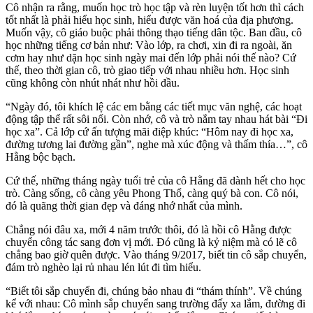
Cô nhận ra rằng, muốn học trò học tập và rèn luyện tốt hơn thì cách
tốt nhất là phải hiểu học sinh, hiểu được văn hoá của địa phương.
Muốn vậy, cô giáo buộc phải thông thạo tiếng dân tộc. Ban đầu, cô
học những tiếng cơ bản như: Vào lớp, ra chơi, xin đi ra ngoài, ăn
cơm hay như dặn học sinh ngày mai đến lớp phải nói thế nào? Cứ
thế, theo thời gian cô, trò giao tiếp với nhau nhiều hơn. Học sinh
cũng không còn nhút nhát như hồi đầu.
“Ngày đó, tôi khích lệ các em bằng các tiết mục văn nghệ, các hoạt
động tập thể rất sôi nổi. Còn nhớ, cô và trò nắm tay nhau hát bài “Đi
học xa”. Cả lớp cứ ấn tượng mãi điệp khúc: “Hôm nay đi học xa,
đường tương lai đường gần”, nghe mà xúc động và thấm thía…”, cô
Hằng bộc bạch.
Cứ thế, những tháng ngày tuổi trẻ của cô Hằng đã dành hết cho học
trò. Càng sống, cô càng yêu Phong Thổ, càng quý bà con. Cô nói,
đó là quãng thời gian đẹp và đáng nhớ nhất của mình.
Chẳng nói đâu xa, mới 4 năm trước thôi, đó là hồi cô Hằng được
chuyển công tác sang đơn vị mới. Đó cũng là kỷ niệm mà có lẽ cô
chẳng bao giờ quên được. Vào tháng 9/2017, biết tin cô sắp chuyển,
đám trò nghèo lại rủ nhau lén lút đi tìm hiểu.
“Biết tôi sắp chuyển đi, chúng bảo nhau đi “thám thính”. Về chúng
kể với nhau: Cô mình sắp chuyển sang trường đấy xa lắm, đường đi