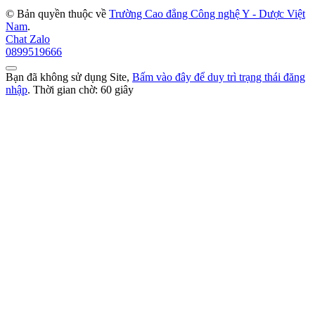
© Bản quyền thuộc về
Trường Cao đẳng Công nghệ Y - Dược Việt
Nam
.
Chat Zalo
0899519666
Bạn đã không sử dụng Site,
Bấm vào đây để duy trì trạng thái đăng
nhập
. Thời gian chờ:
60
giây