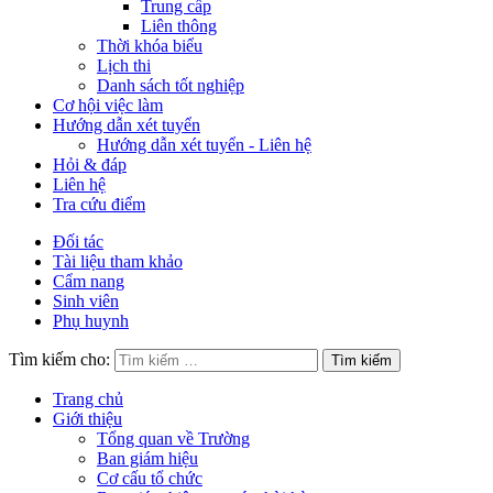
Trung cấp
Liên thông
Thời khóa biểu
Lịch thi
Danh sách tốt nghiệp
Cơ hội việc làm
Hướng dẫn xét tuyển
Hướng dẫn xét tuyển - Liên hệ
Hỏi & đáp
Liên hệ
Tra cứu điểm
Đối tác
Tài liệu tham khảo
Cẩm nang
Sinh viên
Phụ huynh
Tìm kiếm cho:
Trang chủ
Giới thiệu
Tổng quan về Trường
Ban giám hiệu
Cơ cấu tổ chức