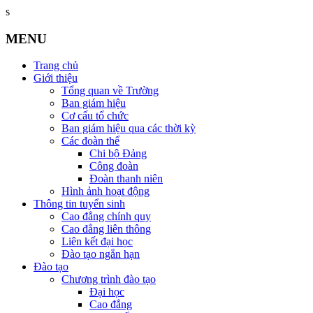
s
MENU
Trang chủ
Giới thiệu
Tổng quan về Trường
Ban giám hiệu
Cơ cấu tổ chức
Ban giám hiệu qua các thời kỳ
Các đoàn thể
Chi bộ Đảng
Công đoàn
Đoàn thanh niên
Hình ảnh hoạt động
Thông tin tuyển sinh
Cao đẳng chính quy
Cao đẳng liên thông
Liên kết đại học
Đào tạo ngắn hạn
Đào tạo
Chương trình đào tạo
Đại học
Cao đẳng