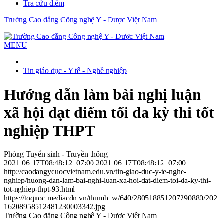
Tra cứu điểm
Trường Cao đẳng Công nghệ Y - Dược Việt Nam
MENU
Tin giáo dục - Y tế - Nghề nghiệp
Hướng dẫn làm bài nghị luận
xã hội đạt điểm tối đa kỳ thi tốt
nghiệp THPT
Phòng Tuyển sinh - Truyền thông
2021-06-17T08:48:12+07:00
2021-06-17T08:48:12+07:00
http://caodangyduocvietnam.edu.vn/tin-giao-duc-y-te-nghe-
nghiep/huong-dan-lam-bai-nghi-luan-xa-hoi-dat-diem-toi-da-ky-thi-
tot-nghiep-thpt-93.html
https://toquoc.mediacdn.vn/thumb_w/640/280518851207290880/2021
16208958512481230003342.jpg
Trường Cao đẳng Công nghệ Y - Dược Việt Nam