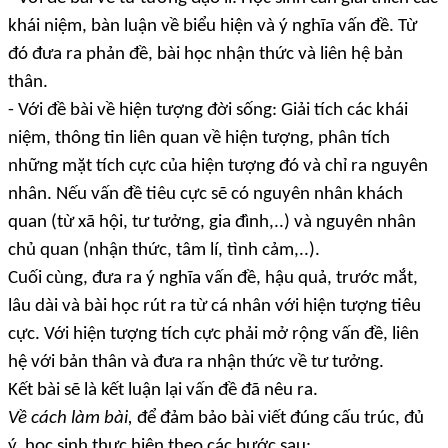
khái niệm, bàn luận về biểu hiện và ý nghĩa vấn đề. Từ
đó đưa ra phản đề, bài học nhận thức và liên hệ bản
thân.
- Với đề bài về hiện tượng đời sống: Giải tích các khái
niệm, thông tin liên quan về hiện tượng, phân tích
những mặt tích cực của hiện tượng đó và chỉ ra nguyên
nhân. Nếu vấn đề tiêu cực sẽ có nguyên nhân khách
quan (từ xã hội, tư tưởng, gia đình,..) và nguyên nhân
chủ quan (nhận thức, tâm lí, tình cảm,..).
Cuối cùng, đưa ra ý nghĩa vấn đề, hậu quả, trước mắt,
lâu dài và bài học rút ra từ cá nhân với hiện tượng tiêu
cực. Với hiện tượng tích cực phải mở rộng vấn đề, liên
hệ với bản thân và đưa ra nhận thức về tư tưởng.
Kết bài sẽ là kết luận lại vấn đề đã nêu ra.
Về cách làm bài,
để đảm bảo bài viết đúng cấu trúc, đủ
ý, học sinh thực hiện theo các bước sau: