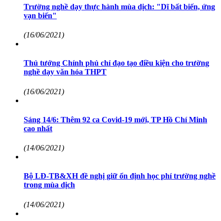
Trường nghề dạy thực hành mùa dịch: "Dĩ bất biến, ứng
vạn biến"
(16/06/2021)
Thủ tướng Chính phủ chỉ đạo tạo điều kiện cho trường
nghề dạy văn hóa THPT
(16/06/2021)
Sáng 14/6: Thêm 92 ca Covid-19 mới, TP Hồ Chí Minh
cao nhất
(14/06/2021)
Bộ LĐ-TB&XH đề nghị giữ ổn định học phí trường nghề
trong mùa dịch
(14/06/2021)