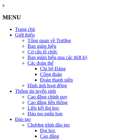
s
MENU
Trang chủ
Giới thiệu
Tổng quan về Trường
Ban giám hiệu
Cơ cấu tổ chức
Ban giám hiệu qua các thời kỳ
Các đoàn thể
Chi bộ Đảng
Công đoàn
Đoàn thanh niên
Hình ảnh hoạt động
Thông tin tuyển sinh
Cao đẳng chính quy
Cao đẳng liên thông
Liên kết đại học
Đào tạo ngắn hạn
Đào tạo
Chương trình đào tạo
Đại học
Cao đẳng