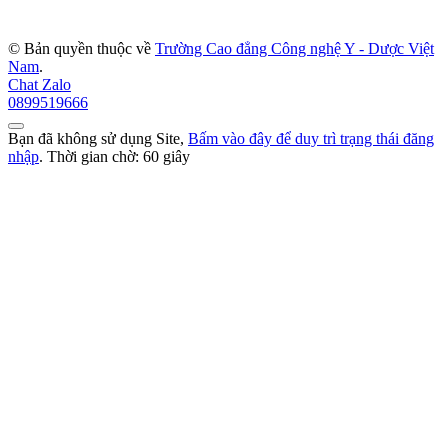
© Bản quyền thuộc về
Trường Cao đẳng Công nghệ Y - Dược Việt
Nam
.
Chat Zalo
0899519666
Bạn đã không sử dụng Site,
Bấm vào đây để duy trì trạng thái đăng
nhập
. Thời gian chờ:
60
giây