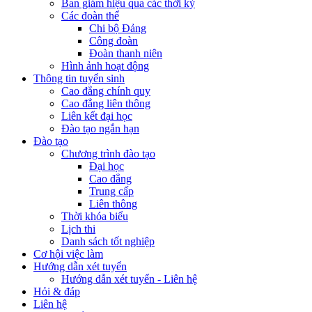
Ban giám hiệu qua các thời kỳ
Các đoàn thể
Chi bộ Đảng
Công đoàn
Đoàn thanh niên
Hình ảnh hoạt động
Thông tin tuyển sinh
Cao đẳng chính quy
Cao đẳng liên thông
Liên kết đại học
Đào tạo ngắn hạn
Đào tạo
Chương trình đào tạo
Đại học
Cao đẳng
Trung cấp
Liên thông
Thời khóa biểu
Lịch thi
Danh sách tốt nghiệp
Cơ hội việc làm
Hướng dẫn xét tuyển
Hướng dẫn xét tuyển - Liên hệ
Hỏi & đáp
Liên hệ