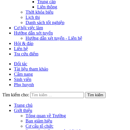
Trung cấp
Liên thông
Thời khóa biểu
Lịch thi
Danh sách tốt nghiệp
Cơ hội việc làm
Hướng dẫn xét tuyển
Hướng dẫn xét tuyển - Liên hệ
Hỏi & đáp
Liên hệ
Tra cứu điểm
Đối tác
Tài liệu tham khảo
Cẩm nang
Sinh viên
Phụ huynh
Tìm kiếm cho:
Trang chủ
Giới thiệu
Tổng quan về Trường
Ban giám hiệu
Cơ cấu tổ chức