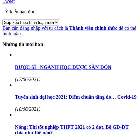
Tweet
Ý kiến bạn đọc
Bạn cần đăng nhập với tư cách là
Thành viên chính thức
để có thể
bình luận
Những tin mới hơn
DƯỢC SĨ - NGÀNH HỌC ĐƯỢC SĂN ĐÓN
(17/06/2021)
Tuyển sinh đại học 2021: Điểm chuẩn tăng do… Covid-19
(18/06/2021)
Nóng: Thi tốt nghiệp THPT 2021 có 2 đợt, Bộ GD-ĐT
chia như thế nào?