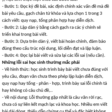
- Bước 1: Đọc kỹ đề bài, xác định chính xác vấn đề mà đề
bài yêu cầu, gạch chân từ khóa và lựa chọn 1 trong 3
cách viết: quy nạp, tổng phân hợp hay diễn dịch.
- Bước 2: Lập dàn ý bằng cách gạch ra các ý chính sẽ
triển khai trong bài viết.
- Bước 3: Dựa trên dàn ý, viết bài hoàn chỉnh, đảm bảo
đúng theo cấu trúc nội dung, lối diễn đạt và lập luận.
- Bước 4: Đọc lại bài viết và sửa lại các lỗi sai (nếu cần).
Những lỗi sai học sinh thường mắc phải
- Về hình thức: học sinh trình bày bài viết chưa đúng với
yêu cầu, đoạn văn chưa theo phép lập luận diễn dịch,
quy nạp hay tổng - phân - hợp, trình bày sai lỗi chính tả
hay không có câu chủ đề,..
- Về nội dung: Lỗi thường gặp nhất là câu văn rời rạc,
chưa có sự liên kết mạch lạc và khoa học. Nhiều em viết
bài dài dòng, thiếu dẫn chứng cụ thể và đặc biệt không