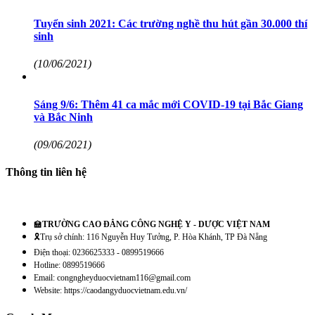
Tuyển sinh 2021: Các trường nghề thu hút gần 30.000 thí
sinh
(10/06/2021)
Sáng 9/6: Thêm 41 ca mắc mới COVID-19 tại Bắc Giang
và Bắc Ninh
(09/06/2021)
Thông tin liên hệ
🏫
TRƯỜNG CAO ĐẲNG CÔNG NGHỆ Y - DƯỢC VIỆT NAM
🎗️Trụ sở chính: 116 Nguyễn Huy Tưởng, P. Hòa Khánh, TP Đà Nẵng
Điện thoại: 0236625333 - 0899519666
Hotline: 0899519666
Email: congngheyduocvietnam116@gmail.com
Website: https://caodangyduocvietnam.edu.vn/