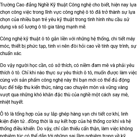
Trường Cao đẳng Nghề Kỹ thuật Công nghệ cho biết, hiện nay lựa
chọn công việc trong lĩnh vực công nghệ ô tô đã trở thành sự lựa
chọn của nhiều bạn trẻ yêu kỹ thuật trong tình hình nhu cầu sử
dụng và số lượng ô tô gia tăng mạnh mẽ.
Công nghệ kỹ thuật ô tô gắn liền với những hệ thống, chi tiết máy
móc, thiết bị phức tạp, tinh vi nên đòi hỏi cao về tính quy trình, sự
chuẩn xác.
Do vậy người học cần, có sở thích, có niềm đam mê và phải yêu
thích ô tô. Chỉ khi nào thực sự yêu thích ô tô, muốn được làm việc
cùng với sản phẩm công nghệ này thì bạn mới có thể đủ động
lực để tiếp thu kiến thức, nâng cao chuyên môn và vững vàng
vượt qua những khó khăn đặc thù của nghề một cách say mê,
nhiệt huyết.
Ô tô là tổng hợp của sự lắp ghép hàng vạn chi tiết cơ khí, linh
kiện điện tử…đồng thời là sự kết hợp của hệ thống cơ khí và hệ
thống điều khiển. Do vậy, chỉ cần thiếu cẩn thận, làm việc không
nghiêm túc có thể dẫn tới những sai lầm nghiêm trọng về kỹ