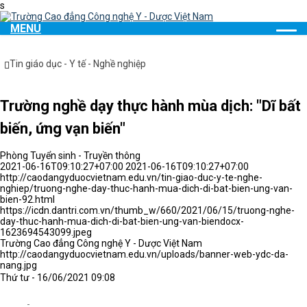
s
MENU
Tin giáo dục - Y tế - Nghề nghiệp
Trường nghề dạy thực hành mùa dịch: "Dĩ bất
biến, ứng vạn biến"
Phòng Tuyển sinh - Truyền thông
2021-06-16T09:10:27+07:00
2021-06-16T09:10:27+07:00
http://caodangyduocvietnam.edu.vn/tin-giao-duc-y-te-nghe-
nghiep/truong-nghe-day-thuc-hanh-mua-dich-di-bat-bien-ung-van-
bien-92.html
https://icdn.dantri.com.vn/thumb_w/660/2021/06/15/truong-nghe-
day-thuc-hanh-mua-dich-di-bat-bien-ung-van-biendocx-
1623694543099.jpeg
Trường Cao đẳng Công nghệ Y - Dược Việt Nam
http://caodangyduocvietnam.edu.vn/uploads/banner-web-ydc-da-
nang.jpg
Thứ tư - 16/06/2021 09:08