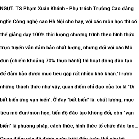
NGƯT. TS Phạm Xuân Khánh - Phụ trách Trường Cao đẳng
nghề Công nghệ cao Hà Nội cho hay, với các môn học thì có
thể giảng dạy 100% thời lượng chương trình theo hình thức
trực tuyến vẫn đảm bảo chất lượng, nhưng đối với các Mô
đun (chiếm khoảng 70% thực hành) thì hoạt động đào tạo
để đảm bảo được mục tiêu gặp rất nhiều khó khăn."Trước
những thách thức như vậy, quan điểm chỉ đạo của tôi là "Dĩ
bất biến ứng vạn biến". Ở đây "bất biến" là: chất lượng, mục
tiêu mô đun/môn học, tiến độ đào tạo không đổi; còn "vạn
biến" là phương pháp, cách thức, hình thức tổ chức đào tạo…
Quan điểm này đã được quán triệt đến toàn thể cán bộ,