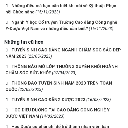
Những điều mà bạn cần biết khi nói về Kỹ thuật Phục
hồi Chức năng
(15/11/2023)
Ngành Y học Cổ truyền Trường Cao đẳng Công nghệ
Y-Dược Việt Nam và những điều cần biết?
(16/11/2023)
Những tin cũ hơn
TUYỂN SINH CAO ĐẲNG NGÀNH CHĂM SÓC SẮC ĐẸP
NĂM 2023
(23/05/2023)
THÔNG BÁO MỞ LỚP THƯỜNG XUYÊN KHỐI NGÀNH
CHĂM SÓC SỨC KHỎE
(07/04/2023)
THÔNG BÁO TUYỂN SINH NĂM 2023 TRÊN TOÀN
QUỐC
(22/03/2023)
TUYỂN SINH CAO ĐẲNG DƯỢC 2023
(16/03/2023)
HỌC ĐIỀU DƯỠNG TẠI CAO ĐẲNG CÔNG NGHỆ Y -
DƯỢC VIỆT NAM
(14/03/2023)
Học Dược có phải chỉ để trở thành nhân viên bán