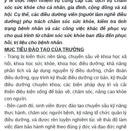
y tế thực hiện nhiệm vụ cung cấp các dịch vụ chăm
sóc sức khỏe cho cá nhân, gia đình, cộng đồng và xã
hội. Cụ thể, các điều dưỡng viên (người làm nghề điều
dưỡng) phụ trách chăm sóc sức khỏe, kiếm tra tình
trạng bệnh nhân và các công việc khác để phục vụ
cho quá trình từ chăm sóc sức khỏe ban đầu đến phục
hồi, trị liệu cho bệnh nhân.
MỤC TIÊU ĐÀO TẠO CỦA TRƯỜNG
- Trang bị kiến thức nền tảng, chuyên sâu về khoa học xã
hội, khoa học sức khỏe, khoa học điều dưỡng; khả năng
phân tích và áp dụng nguyên lý điều dưỡng, chẩn đoán
điều dưỡng, quy trình kỹ thuật điều dưỡng cơ bản, kỹ thuật
điều dưỡng chuyên khoa; các biện pháp duy trì và cải
thiện điều kiện sống để bảo về, chăm sóc, nâng cao khỏe
con người.
- Bên cạnh đó, sinh viên được đào tạo chuyên sâu kỹ năng
thực hành, chăm sóc người bệnh, kỹ năng tổ chức quản lý
điều dưỡng, và được rèn luyện nghiêm túc về thái độ làm
việc đàm bảo hành nghề theo đúng ý đức và đạo đức nghề