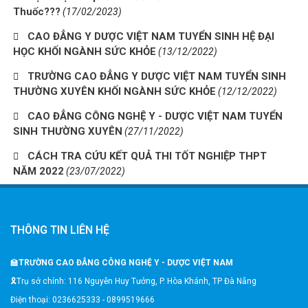
Thuốc???
(17/02/2023)
CAO ĐẲNG Y DƯỢC VIỆT NAM TUYỂN SINH HỆ ĐẠI
HỌC KHỐI NGÀNH SỨC KHỎE
(13/12/2022)
TRƯỜNG CAO ĐẲNG Y DƯỢC VIỆT NAM TUYỂN SINH
THƯỜNG XUYÊN KHỐI NGÀNH SỨC KHỎE
(12/12/2022)
CAO ĐẲNG CÔNG NGHỆ Y - DƯỢC VIỆT NAM TUYỂN
SINH THƯỜNG XUYÊN
(27/11/2022)
CÁCH TRA CỨU KẾT QUẢ THI TỐT NGHIỆP THPT
NĂM 2022
(23/07/2022)
THÔNG TIN LIÊN HỆ
🏫
TRƯỜNG CAO ĐẲNG CÔNG NGHỆ Y - DƯỢC VIỆT NAM
🎗️Trụ sở chính: 116 Nguyễn Huy Tưởng, P. Hòa Khánh, TP Đà Nẵng
Điện thoại: 0236625333 - 0899519666