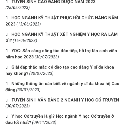
TUYỂN SINH CAO ĐẲNG DƯỢC NĂM 2023
(25/05/2023)
HỌC NGÀNH KỸ THUẬT PHỤC HỒI CHỨC NĂNG NĂM
2023
(13/06/2023)
HỌC NGÀNH KỸ THUẬT XÉT NGHIỆM Y HỌC RA LÀM
GÌ?
(15/06/2023)
YDC: Sẵn sàng công tác đón tiếp, hỗ trợ tân sinh viên
năm học 2023
(30/07/2023)
Giải đáp thắc mắc có đào tạo cao đẳng Y sĩ đa khoa
hay không?
(30/07/2023)
Những thông tin cần biết về ngành y sĩ đa khoa hệ Cao
đẳng
(30/07/2023)
TUYỂN SINH VĂN BẰNG 2 NGÀNH Y HỌC CỔ TRUYỀN
(30/07/2023)
Y học Cổ truyền là gì? Học ngành Y học Cổ truyền ở
đâu tốt nhất?
(09/11/2023)