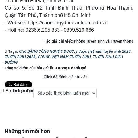
Thành Phố Plieku, Tỉnh Gia Lai
Cơ sở 5: Số 12 Trịnh Đình Thảo, Phường Hòa Thạnh,
Quận Tân Phú, Thành phố Hồ Chí Minh
- Website: https://caodangyduocvietnam.edu.vn
- Hotline: 0236.6.295.333 - 0899.519.666
Tác giả bài viết:
Phòng Tuyển sinh và Truyền thông
Tags:
CAO ĐẲNG CÔNG NGHỆ Y DƯỢC
,
y dược việt nam tuyển sinh 2023
,
TUYỂN SINH 2023
,
Y DƯỢC VIỆT NAM TUYỂN SINH
,
TUYỂN SINH ĐIỀU
DƯỠNG
Tổng số điểm của bài viết là: 0 trong 0 đánh giá
Click để đánh giá bài viết
Ý kiến bạn đọc
Những tin mới hơn