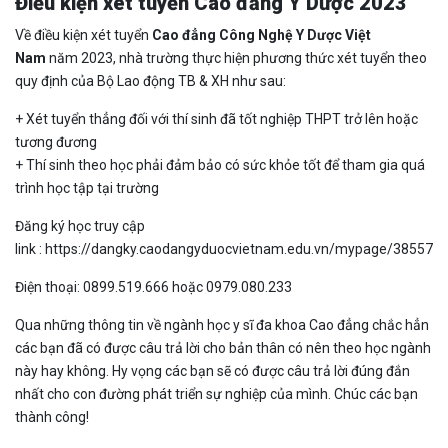
Điều kiện xét tuyển Cao đẳng Y Dược 2023
Về điều kiện xét tuyển
Cao đẳng Công Nghệ Y Dược Việt
Nam
năm 2023, nhà trường thực hiện phương thức xét tuyển theo
quy định của Bộ Lao động TB & XH như sau:
+ Xét tuyển thẳng đối với thí sinh đã tốt nghiệp THPT trở lên hoặc
tương đương
+ Thí sinh theo học phải đảm bảo có sức khỏe tốt để tham gia quá
trình học tập tại trường
Đăng ký học truy cập
link : https://dangky.caodangyduocvietnam.edu.vn/mypage/38557.
Điện thoại: 0899.519.666 hoặc 0979.080.233
Qua những thông tin về ngành học y sĩ đa khoa Cao đẳng chắc hẳn
các bạn đã có được câu trả lời cho bản thân có nên theo học ngành
này hay không. Hy vọng các bạn sẽ có được câu trả lời đúng đắn
nhất cho con đường phát triển sự nghiệp của mình. Chúc các bạn
thành công!