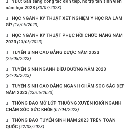
YDC: Sẵn sàng công tác đón tiếp, hỗ trợ tân sinh viên
năm học 2023
(30/07/2023)
HỌC NGÀNH KỸ THUẬT XÉT NGHIỆM Y HỌC RA LÀM
GÌ?
(15/06/2023)
HỌC NGÀNH KỸ THUẬT PHỤC HỒI CHỨC NĂNG NĂM
2023
(13/06/2023)
TUYỂN SINH CAO ĐẲNG DƯỢC NĂM 2023
(25/05/2023)
TUYỂN SINH NGÀNH ĐIỀU DƯỠNG NĂM 2023
(24/05/2023)
TUYỂN SINH CAO ĐẲNG NGÀNH CHĂM SÓC SẮC ĐẸP
NĂM 2023
(23/05/2023)
THÔNG BÁO MỞ LỚP THƯỜNG XUYÊN KHỐI NGÀNH
CHĂM SÓC SỨC KHỎE
(07/04/2023)
THÔNG BÁO TUYỂN SINH NĂM 2023 TRÊN TOÀN
QUỐC
(22/03/2023)