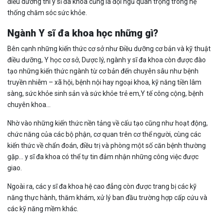
điều dưỡng thì y sĩ đa khoa cũng là đội ngũ quan trọng trong hệ
thống chăm sóc sức khỏe.
Ngành Y sĩ đa khoa học những gì?
Bên cạnh những kiến thức cơ sở như Điều dưỡng cơ bản và kỹ thuật
điều dưỡng, Y học cơ sở, Dược lý, ngành y sĩ đa khoa còn được đào
tạo những kiến thức ngành từ cơ bản đến chuyên sâu như bệnh
truyền nhiễm – xã hội, bệnh nội hay ngoại khoa, kỹ năng tiền lâm
sàng, sức khỏe sinh sản và sức khỏe trẻ em,Y tế công cộng, bệnh
chuyên khoa...
Nhờ vào những kiến thức nền tảng về cấu tạo cũng như hoạt động,
chức năng của các bộ phận, cơ quan trên cơ thể người, cùng các
kiến thức về chẩn đoán, điều trị và phòng một số căn bệnh thường
gặp... y sĩ đa khoa có thể tự tin đảm nhận những công việc được
giao.
Ngoài ra, các y sĩ đa khoa hệ cao đẳng còn được trang bị các kỹ
năng thực hành, thăm khám, xử lý ban đầu trường hợp cấp cứu và
các kỹ năng mềm khác.