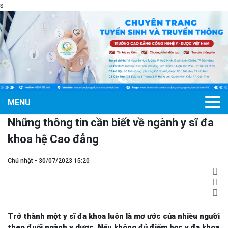
s
MENU
Những thông tin cần biết về ngành y sĩ đa
khoa hệ Cao đẳng
Chủ nhật - 30/07/2023 15:20
Trở thành một y sĩ đa khoa luôn là mơ ước của nhiều người
theo đuổi ngành y dược. Nếu không đủ điểm học y đa khoa