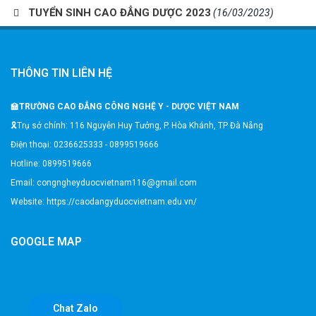
TUYỂN SINH CAO ĐẲNG DƯỢC 2023
(16/03/2023)
THÔNG TIN LIÊN HỆ
🏫
TRƯỜNG CAO ĐẲNG CÔNG NGHỆ Y - DƯỢC VIỆT NAM
🎗️Trụ sở chính: 116 Nguyễn Huy Tưởng, P. Hòa Khánh, TP Đà Nẵng
Điện thoại: 0236625333 - 0899519666
Hotline: 0899519666
Email: congngheyduocvietnam116@gmail.com
Website: https://caodangyduocvietnam.edu.vn/
GOOGLE MAP
Chat Zalo