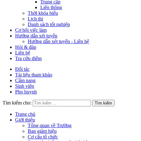
Trung cấp
Liên thông
Thời khóa biểu
Lịch thi
Danh sách tốt nghiệp
Cơ hội việc làm
Hướng dẫn xét tuyển
Hướng dẫn xét tuyển - Liên hệ
Hỏi & đáp
Liên hệ
Tra cứu điểm
Đối tác
Tài liệu tham khảo
Cẩm nang
Sinh viên
Phụ huynh
Tìm kiếm cho:
Trang chủ
Giới thiệu
Tổng quan về Trường
Ban giám hiệu
Cơ cấu tổ chức