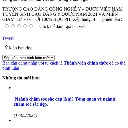
TRƯỜNG CAO ĐẲNG CÔNG NGHỆ Y – DƯỢC VIỆT NAM
TUYỂN SINH CAO ĐẲNG Y DƯỢC NĂM 2024 VÀ MIỄN
GIẢM TỪ 70% TỚI 100% HỌC PHÍ
Xếp hạng:
4
-
1
phiếu bầu
5
Click để đánh giá bài viết
Tweet
Ý kiến bạn đọc
Bạn cần đăng nhập với tư cách là
Thành viên chính thức
để có thể
bình luận
Những tin mới hơn
Ngành chăm sóc sắc đẹp là gì? Tổng quan về ngành
chăm sóc sắc đẹp.
(17/05/2024)