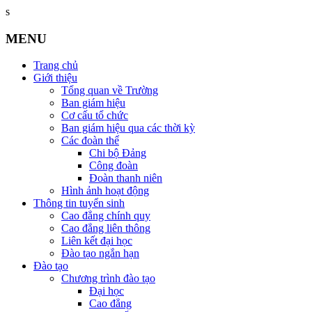
s
MENU
Trang chủ
Giới thiệu
Tổng quan về Trường
Ban giám hiệu
Cơ cấu tổ chức
Ban giám hiệu qua các thời kỳ
Các đoàn thể
Chi bộ Đảng
Công đoàn
Đoàn thanh niên
Hình ảnh hoạt động
Thông tin tuyển sinh
Cao đẳng chính quy
Cao đẳng liên thông
Liên kết đại học
Đào tạo ngắn hạn
Đào tạo
Chương trình đào tạo
Đại học
Cao đẳng