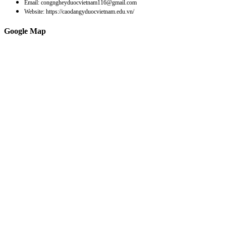
Email: congngheyduocvietnam116@gmail.com
Website: https://caodangyduocvietnam.edu.vn/
Google Map