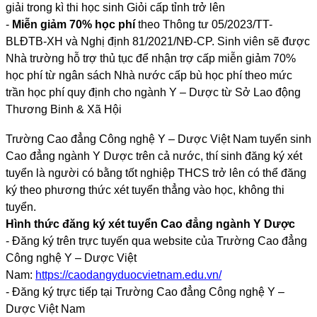
giải trong kì thi học sinh Giỏi cấp tỉnh trở lên
-
Miễn giảm 70% học phí
theo Thông tư 05/2023/TT-
BLĐTB-XH và Nghị định 81/2021/NĐ-CP. Sinh viên sẽ được
Nhà trường hỗ trợ thủ tục để nhận trợ cấp miễn giảm 70%
học phí từ ngân sách Nhà nước cấp bù học phí theo mức
trần học phí quy định cho ngành Y – Dược từ Sở Lao động
Thương Binh & Xã Hội
Trường Cao đẳng Công nghệ Y – Dược Việt Nam tuyển sinh
Cao đẳng ngành Y Dược trên cả nước, thí sinh đăng ký xét
tuyển là người có bằng tốt nghiệp THCS trở lên có thể đăng
ký theo phương thức xét tuyển thẳng vào học, không thi
tuyển.
Hình thức đăng ký xét tuyển Cao đẳng ngành Y Dược
- Đăng ký trên trực tuyến qua website của Trường Cao đẳng
Công nghệ Y – Dược Việt
Nam:
https://caodangyduocvietnam.edu.vn/
- Đăng ký trực tiếp tại Trường Cao đẳng Công nghệ Y –
Dược Việt Nam