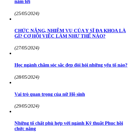
năm tới
(25/05/2024)
CHỨC NĂNG, NHIỆM VỤ CỦA Y SĨ ĐA KHOA LÀ
GÌ? CƠ HỘI VIỆC LÀM NHƯ THẾ NÀO?
(27/05/2024)
Học ngành chăm sóc sắc đẹp đòi hỏi những yếu tố nào?
(28/05/2024)
Vai trò quan trọng của nữ Hộ sinh
(29/05/2024)
Những tố chất phù hợp với ngành Kỹ thuật Phục hồi
chức năng