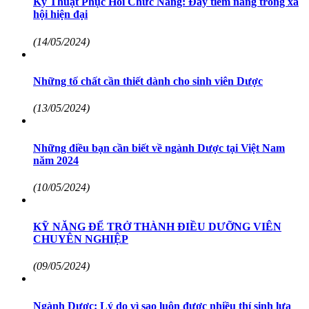
Kỹ Thuật Phục Hồi Chức Năng: Đầy tiềm năng trong xã
hội hiện đại
(14/05/2024)
Những tố chất cần thiết dành cho sinh viên Dược
(13/05/2024)
Những điều bạn cần biết về ngành Dược tại Việt Nam
năm 2024
(10/05/2024)
KỸ NĂNG ĐỂ TRỞ THÀNH ĐIỀU DƯỠNG VIÊN
CHUYÊN NGHIỆP
(09/05/2024)
Ngành Dược: Lý do vì sao luôn được nhiều thí sinh lựa