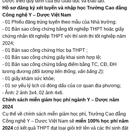
Dược theo quy định của Bộ Giáo dục và Đào tạo.
Hồ sơ đăng ký xét tuyển và nhập học Trường Cao đẳng
Công nghệ Y – Dược Việt Nam
- 01 Phiếu đăng trúng tuyển theo mẫu của Nhà trường;
- 01 Bản sao công chứng bằng tốt nghiệp THPT hoặc giấy
chứng nhận tốt nghiệp THPT với thí sinh thi tốt nghiệp năm
2024;
- 01 Bản sao công chứng Học bạ THPT ;
- 01 Bản sao công chứng giấy khai sinh hợp lệ;
- 01 Bản sao công chứng bẳng điểm bằng TC, CĐ, ĐH
tương đương
(đối tượng liên thông, văn bằng 2)
;
- 01 giấy khám sức khỏe;
- 01 sơ yếu lý lịch có đóng dấu của cơ quan địa phương;
- Ảnh: 2 ảnh 3x4, 02 ảnh 4x6.
Chính sách miễn giảm học phí ngành Y – Dược năm
2024
Cụ thể về chính sách miễn giảm học phí, Trường Cao đẳng
Công nghệ Y – Dược Việt Nam sẽ
miễn 100% học phí năm
2024
có kết quả THPT đạt loại giỏi trở lên và các thí sinh đặt