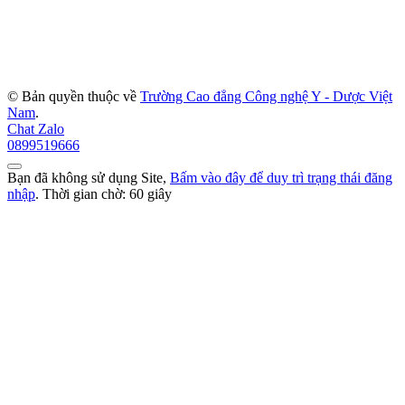
© Bản quyền thuộc về
Trường Cao đẳng Công nghệ Y - Dược Việt
Nam
.
Chat Zalo
0899519666
Bạn đã không sử dụng Site,
Bấm vào đây để duy trì trạng thái đăng
nhập
. Thời gian chờ:
60
giây