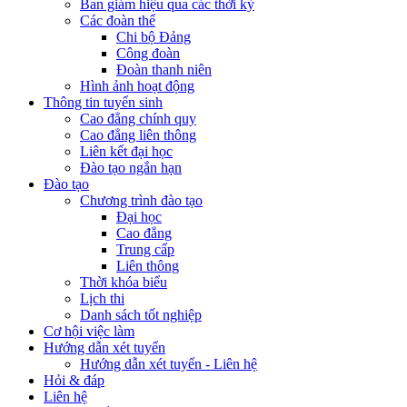
Ban giám hiệu qua các thời kỳ
Các đoàn thể
Chi bộ Đảng
Công đoàn
Đoàn thanh niên
Hình ảnh hoạt động
Thông tin tuyển sinh
Cao đẳng chính quy
Cao đẳng liên thông
Liên kết đại học
Đào tạo ngắn hạn
Đào tạo
Chương trình đào tạo
Đại học
Cao đẳng
Trung cấp
Liên thông
Thời khóa biểu
Lịch thi
Danh sách tốt nghiệp
Cơ hội việc làm
Hướng dẫn xét tuyển
Hướng dẫn xét tuyển - Liên hệ
Hỏi & đáp
Liên hệ