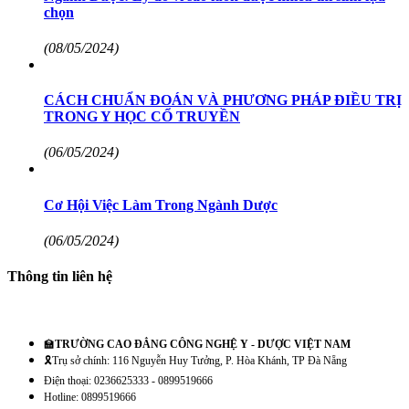
chọn
(08/05/2024)
CÁCH CHUẨN ĐOÁN VÀ PHƯƠNG PHÁP ĐIỀU TRỊ
TRONG Y HỌC CỔ TRUYỀN
(06/05/2024)
Cơ Hội Việc Làm Trong Ngành Dược
(06/05/2024)
Thông tin liên hệ
🏫
TRƯỜNG CAO ĐẲNG CÔNG NGHỆ Y - DƯỢC VIỆT NAM
🎗️Trụ sở chính: 116 Nguyễn Huy Tưởng, P. Hòa Khánh, TP Đà Nẵng
Điện thoại: 0236625333 - 0899519666
Hotline: 0899519666