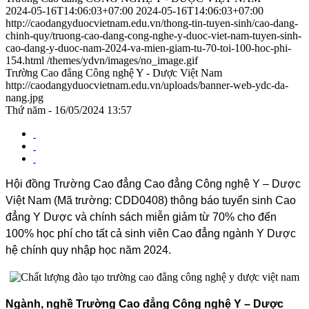
2024-05-16T14:06:03+07:00
2024-05-16T14:06:03+07:00
http://caodangyduocvietnam.edu.vn/thong-tin-tuyen-sinh/cao-dang-
chinh-quy/truong-cao-dang-cong-nghe-y-duoc-viet-nam-tuyen-sinh-
cao-dang-y-duoc-nam-2024-va-mien-giam-tu-70-toi-100-hoc-phi-
154.html
/themes/ydvn/images/no_image.gif
Trường Cao đẳng Công nghệ Y - Dược Việt Nam
http://caodangyduocvietnam.edu.vn/uploads/banner-web-ydc-da-
nang.jpg
Thứ năm - 16/05/2024 13:57
Hội đồng Trường Cao đẳng Cao đẳng Công nghệ Y – Dược
Việt Nam (Mã trường: CDD0408) thông báo tuyển sinh Cao
đẳng Y Dược và chính sách miễn giảm từ 70% cho đến
100% học phí cho tất cả sinh viên Cao đẳng ngành Y Dược
hệ chính quy nhập học năm 2024.
Ngành, nghề Trường Cao đẳng Công nghệ Y – Dược