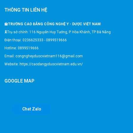
THÔNG TIN LIÊN HỆ
🏫
TRƯỜNG CAO ĐẲNG CÔNG NGHỆ Y - DƯỢC VIỆT NAM
🎗️Trụ sở chính: 116 Nguyễn Huy Tưởng, P. Hòa Khánh, TP Đà Nẵng
Điện thoại: 0236625333 - 0899519666
Hotline: 0899519666
Email: congngheyduocvietnam116@gmail.com
Website: https://caodangyduocvietnam.edu.vn/
GOOGLE MAP
Chat Zalo