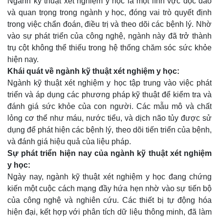
Ngành kỹ thuật xét nghiệm y học là một lĩnh vực độc đáo
và quan trọng trong ngành y học, đóng vai trò quyết định
trong việc chẩn đoán, điều trị và theo dõi các bệnh lý. Nhờ
vào sự phát triển của công nghệ, ngành này đã trở thành
trụ cột không thể thiếu trong hệ thống chăm sóc sức khỏe
hiện nay.
Khái quát về ngành kỹ thuật xét nghiệm y học:
Ngành kỹ thuật xét nghiệm y học tập trung vào việc phát
triển và áp dụng các phương pháp kỹ thuật để kiểm tra và
đánh giá sức khỏe của con người. Các mẫu mô và chất
lỏng cơ thể như máu, nước tiểu, và dịch não tủy được sử
dụng để phát hiện các bệnh lý, theo dõi tiến triển của bệnh,
và đánh giá hiệu quả của liệu pháp.
Sự phát triển hiện nay của ngành kỹ thuật xét nghiệm
y học:
Ngày nay, ngành kỹ thuật xét nghiệm y học đang chứng
kiến một cuộc cách mạng đầy hứa hẹn nhờ vào sự tiến bộ
của công nghệ và nghiên cứu. Các thiết bị tự động hóa
hiện đại, kết hợp với phân tích dữ liệu thông minh, đã làm