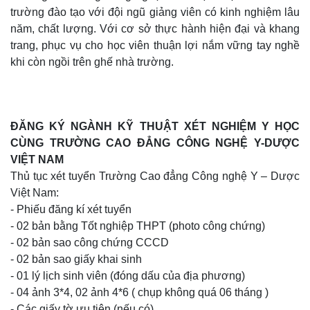
trường đào tạo với đội ngũ giảng viên có kinh nghiệm lâu
năm, chất lượng. Với cơ sở thực hành hiện đại và khang
trang, phục vụ cho học viên thuận lợi nắm vững tay nghề
khi còn ngồi trên ghế nhà trường.
ĐĂNG KÝ NGÀNH KỸ THUẬT XÉT NGHIỆM Y HỌC
CÙNG TRƯỜNG CAO ĐẲNG CÔNG NGHỆ Y-DƯỢC
VIỆT NAM
Thủ tục xét tuyển Trường Cao đẳng Công nghệ Y – Dược
Việt Nam:
- Phiếu đăng kí xét tuyển
- 02 bản bằng Tốt nghiệp THPT (photo công chứng)
- 02 bản sao công chứng CCCD
- 02 bản sao giấy khai sinh
- 01 lý lịch sinh viên (đóng dấu của địa phương)
- 04 ảnh 3*4, 02 ảnh 4*6 ( chụp không quá 06 tháng )
- Các giấy tờ ưu tiên (nếu có).