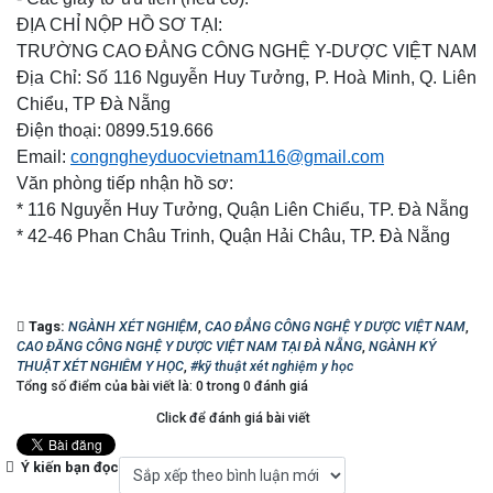
ĐỊA CHỈ NỘP HỒ SƠ TẠI
:
TRƯỜNG CAO ĐẲNG CÔNG NGHỆ Y-DƯỢC VIỆT NAM
Địa Chỉ: Số 116 Nguyễn Huy Tưởng, P. Hoà Minh, Q. Liên
Chiểu, TP Đà Nẵng
Điện thoại: 0899.519.666
Email:
congngheyduocvietnam116@gmail.com
Văn phòng tiếp nhận hồ sơ:
* 116 Nguyễn Huy Tưởng, Quận Liên Chiểu, TP. Đà Nẵng
* 42-46 Phan Châu Trinh, Quận Hải Châu, TP. Đà Nẵng
Tags:
NGÀNH XÉT NGHIỆM
,
CAO ĐẲNG CÔNG NGHỆ Y DƯỢC VIỆT NAM
,
CAO ĐĂNG CÔNG NGHỆ Y DƯỢC VIỆT NAM TẠI ĐÀ NẴNG
,
NGÀNH KÝ
THUẬT XÉT NGHIÊM Y HỌC
,
#kỹ thuật xét nghiệm y học
Tổng số điểm của bài viết là: 0 trong 0 đánh giá
Click để đánh giá bài viết
Ý kiến bạn đọc