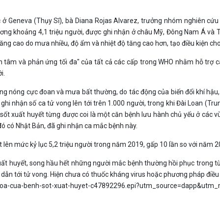
c ở Geneva (Thụy Sĩ), bà Diana Rojas Alvarez, trưởng nhóm nghiên cứ
g khoảng 4,1 triệu người, được ghi nhận ở châu Mỹ, Đông Nam Á và Tâ
ng cao do mưa nhiều, độ ẩm và nhiệt độ tăng cao hơn, tạo điều kiện cho m
n tâm và phản ứng tối đa" của tất cả các cấp trong WHO nhằm hỗ trợ 
i.
ng nóng cực đoan và mưa bất thường, do tác động của biến đổi khí hậu, 
ghi nhận số ca tử vong lên tới trên 1.000 người, trong khi Đài Loan (T
sốt xuất huyết từng được coi là một căn bệnh lưu hành chủ yếu ở các vù
 đó có Nhật Bản, đã ghi nhận ca mắc bệnh này.
lên mức kỷ lục 5,2 triệu người trong năm 2019, gấp 10 lần so với năm 2
xuất huyết, song hầu hết những người mắc bệnh thường hồi phục trong t
dẫn tới tử vong. Hiện chưa có thuốc kháng virus hoặc phương pháp điều tr
-doa-cua-benh-sot-xuat-huyet-c47892296.epi?utm_source=dapp&ut