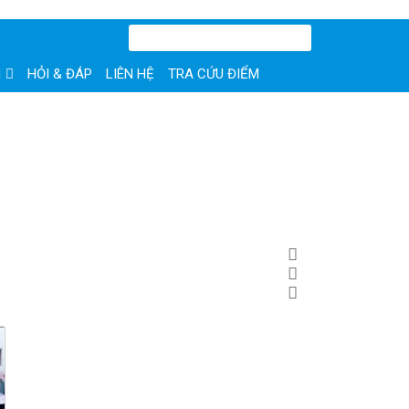
N
HỎI & ĐÁP
LIÊN HỆ
TRA CỨU ĐIỂM