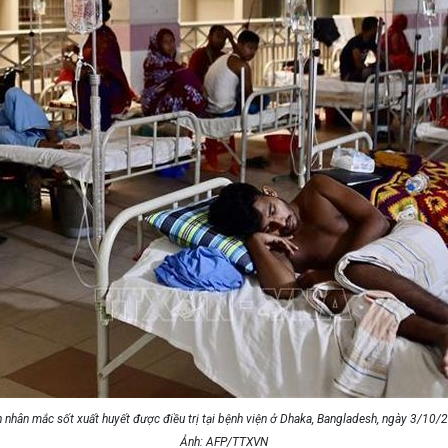
 nhân mắc sốt xuất huyết được điều trị tại bệnh viện ở Dhaka, Bangladesh, ngày 3/10/
Ảnh: AFP/TTXVN