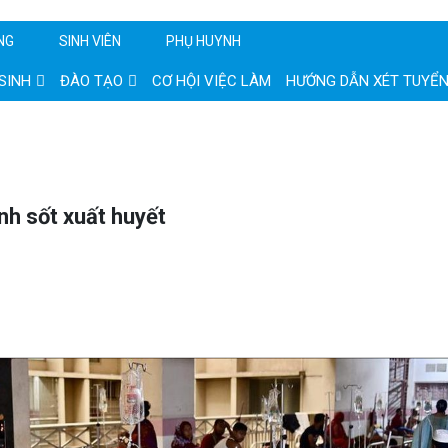
NG
SINH VIÊN
PHỤ HUYNH
SINH
ĐÀO TẠO
CƠ HỘI VIỆC LÀM
HƯỚNG DẪN XÉT TUYỂ
h sốt xuất huyết