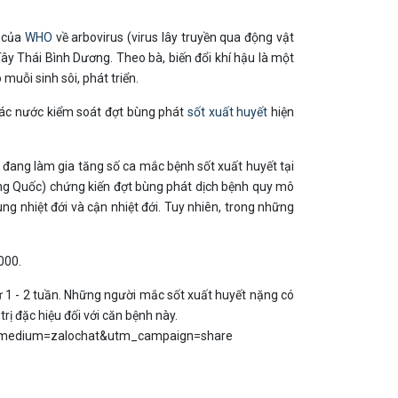
u của
WHO
về arbovirus (virus lây truyền qua động vật
y Thái Bình Dương. Theo bà, biến đổi khí hậu là một
uỗi sinh sôi, phát triển.
các nước kiểm soát đợt bùng phát
sốt xuất huyết
hiện
đang làm gia tăng số ca mắc bệnh sốt xuất huyết tại
rung Quốc) chứng kiến đợt bùng phát dịch bệnh quy mô
ng nhiệt đới và cận nhiệt đới. Tuy nhiên, trong những
000.
ừ 1 - 2 tuần. Những người mắc sốt xuất huyết nặng có
ị đặc hiệu đối với căn bệnh này.
m_medium=zalochat&utm_campaign=share