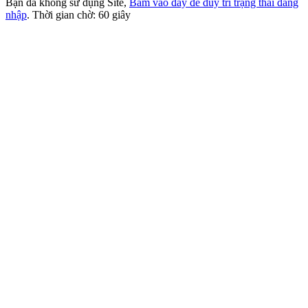
Bạn đã không sử dụng Site,
Bấm vào đây để duy trì trạng thái đăng
nhập
. Thời gian chờ:
60
giây