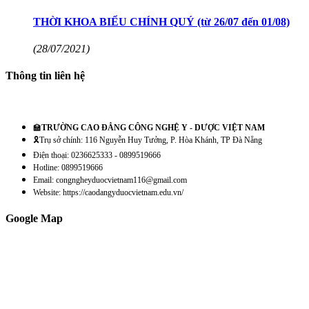
THỜI KHOA BIỂU CHÍNH QUÝ (từ 26/07 đến 01/08)
(28/07/2021)
Thông tin liên hệ
🏫
TRƯỜNG CAO ĐẲNG CÔNG NGHỆ Y - DƯỢC VIỆT NAM
🎗️Trụ sở chính: 116 Nguyễn Huy Tưởng, P. Hòa Khánh, TP Đà Nẵng
Điện thoại: 0236625333 - 0899519666
Hotline: 0899519666
Email: congngheyduocvietnam116@gmail.com
Website: https://caodangyduocvietnam.edu.vn/
Google Map