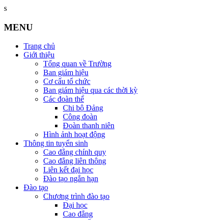
s
MENU
Trang chủ
Giới thiệu
Tổng quan về Trường
Ban giám hiệu
Cơ cấu tổ chức
Ban giám hiệu qua các thời kỳ
Các đoàn thể
Chi bộ Đảng
Công đoàn
Đoàn thanh niên
Hình ảnh hoạt động
Thông tin tuyển sinh
Cao đẳng chính quy
Cao đẳng liên thông
Liên kết đại học
Đào tạo ngắn hạn
Đào tạo
Chương trình đào tạo
Đại học
Cao đẳng