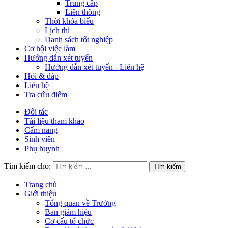
Trung cấp
Liên thông
Thời khóa biểu
Lịch thi
Danh sách tốt nghiệp
Cơ hội việc làm
Hướng dẫn xét tuyển
Hướng dẫn xét tuyển - Liên hệ
Hỏi & đáp
Liên hệ
Tra cứu điểm
Đối tác
Tài liệu tham khảo
Cẩm nang
Sinh viên
Phụ huynh
Tìm kiếm cho:
Trang chủ
Giới thiệu
Tổng quan về Trường
Ban giám hiệu
Cơ cấu tổ chức