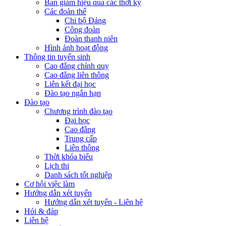
Ban giám hiệu qua các thời kỳ
Các đoàn thể
Chi bộ Đảng
Công đoàn
Đoàn thanh niên
Hình ảnh hoạt động
Thông tin tuyển sinh
Cao đẳng chính quy
Cao đẳng liên thông
Liên kết đại học
Đào tạo ngắn hạn
Đào tạo
Chương trình đào tạo
Đại học
Cao đẳng
Trung cấp
Liên thông
Thời khóa biểu
Lịch thi
Danh sách tốt nghiệp
Cơ hội việc làm
Hướng dẫn xét tuyển
Hướng dẫn xét tuyển - Liên hệ
Hỏi & đáp
Liên hệ