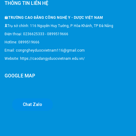
THÔNG TIN LIÊN HỆ
🏫
TRƯỜNG CAO ĐẲNG CÔNG NGHỆ Y - DƯỢC VIỆT NAM
🎗️Trụ sở chính: 116 Nguyễn Huy Tưởng, P. Hòa Khánh, TP Đà Nẵng
Điện thoại: 0236625333 - 0899519666
Hotline: 0899519666
Email: congngheyduocvietnam116@gmail.com
Website: https://caodangyduocvietnam.edu.vn/
GOOGLE MAP
Chat Zalo