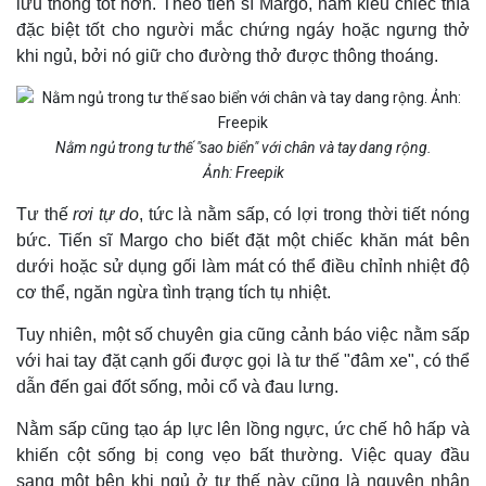
lưu thông tốt hơn. Theo tiến sĩ Margo, nằm kiểu chiếc thìa
đặc biệt tốt cho người mắc chứng ngáy hoặc ngưng thở
khi ngủ, bởi nó giữ cho đường thở được thông thoáng.
Nằm ngủ trong tư thế "sao biển" với chân và tay dang rộng.
Ảnh: Freepik
Tư thế
rơi tự do
, tức là nằm sấp, có lợi trong thời tiết nóng
bức. Tiến sĩ Margo cho biết đặt một chiếc khăn mát bên
dưới hoặc sử dụng gối làm mát có thể điều chỉnh nhiệt độ
cơ thể, ngăn ngừa tình trạng tích tụ nhiệt.
Tuy nhiên, một số chuyên gia cũng cảnh báo việc nằm sấp
với hai tay đặt cạnh gối được gọi là tư thế "đâm xe", có thể
dẫn đến gai đốt sống, mỏi cổ và đau lưng.
Nằm sấp cũng tạo áp lực lên lồng ngực, ức chế hô hấp và
khiến cột sống bị cong vẹo bất thường. Việc quay đầu
sang một bên khi ngủ ở tư thế này cũng là nguyên nhân