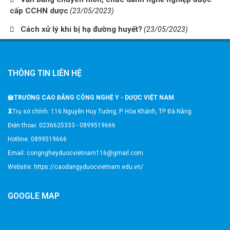
cấp CCHN dược
(23/05/2023)
Cách xử lý khi bị hạ đường huyết?
(23/05/2023)
THÔNG TIN LIÊN HỆ
🏫
TRƯỜNG CAO ĐẲNG CÔNG NGHỆ Y - DƯỢC VIỆT NAM
🎗️Trụ sở chính: 116 Nguyễn Huy Tưởng, P. Hòa Khánh, TP Đà Nẵng
Điện thoại: 0236625333 - 0899519666
Hotline: 0899519666
Email: congngheyduocvietnam116@gmail.com
Website: https://caodangyduocvietnam.edu.vn/
GOOGLE MAP