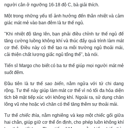
người cân ở ngưỡng 16-18 độ C, bà giải thích.
Một trong những yếu tố ảnh hưởng đến thân nhiệt và cảm
giác mát mẻ vào ban đêm là tư thế ngủ.
"Khi nhiệt độ tăng lên, bạn phải điều chỉnh tư thế ngủ để
tăng cường luồng không khí và thúc đẩy quá trình làm mát
cơ thể. Điều này có thể tạo ra môi trường ngủ thoải mái,
cải thiện chất lượng giấc ngủ tổng thể", bà nói.
Tiến sĩ Margo cho biết có ba tư thế giúp mọi người mát mẻ
suốt đêm.
Đầu tiên là tư thế
sao biển
, nằm ngửa với tứ chi dang
rộng. Tư thế này giúp làm mát cơ thể vì nó tối đa hóa diện
tích bề mặt tiếp xúc với không khí. Ngoài ra, sử dụng chăn
lông vũ nhẹ hoặc vỏ chăn có thể tăng thêm sự thoải mái.
Tư thế
chiếc thìa
, nằm nghiêng và kẹp một chiếc gối giữa
hai chân, giúp giữ cơ thể ổn định, cho phép luồn không khí