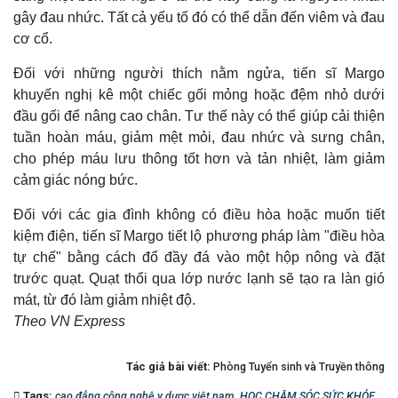
gây đau nhức. Tất cả yếu tố đó có thể dẫn đến viêm và đau
cơ cổ.
Đối với những người thích nằm ngửa, tiến sĩ Margo
khuyến nghị kê một chiếc gối mỏng hoặc đệm nhỏ dưới
đầu gối để nâng cao chân. Tư thế này có thể giúp cải thiện
tuần hoàn máu, giảm mệt mỏi, đau nhức và sưng chân,
cho phép máu lưu thông tốt hơn và tản nhiệt, làm giảm
cảm giác nóng bức.
Đối với các gia đình không có điều hòa hoặc muốn tiết
kiệm điện, tiến sĩ Margo tiết lộ phương pháp làm "điều hòa
tự chế" bằng cách đổ đầy đá vào một hộp nông và đặt
trước quạt. Quạt thổi qua lớp nước lạnh sẽ tạo ra làn gió
mát, từ đó làm giảm nhiệt độ.
Theo VN Express
Tác giả bài viết:
Phòng Tuyển sinh và Truyền thông
Tags:
cao đẳng công nghệ y dược việt nam
,
HỌC CHĂM SÓC SỨC KHỎE
,